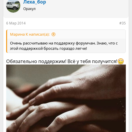
к
Леха_бор
ц
Оракул
и
и
:
6 Мар 2014
#35
Марина К написал(а):
Очень рассчитываю на поддержку форумчан. Знаю, что с
этой поддержкой бросать гораздо легче!
Обязательно поддержим! Всё у тебя получится!