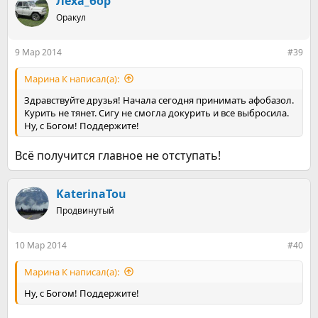
Леха_бор
Оракул
9 Мар 2014
#39
Марина К написал(а):
Здравствуйте друзья! Начала сегодня принимать афобазол.
Курить не тянет. Сигу не смогла докурить и все выбросила.
Ну, с Богом! Поддержите!
Всё получится главное не отступать!
KaterinaTou
Продвинутый
10 Мар 2014
#40
Марина К написал(а):
Ну, с Богом! Поддержите!