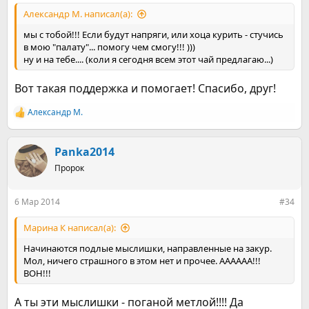
Александр М. написал(а):
мы с тобой!!! Если будут напряги, или хоца курить - стучись
в мою "палату"... помогу чем смогу!!! )))
ну и на тебе.... (коли я сегодня всем этот чай предлагаю...)
Вот такая поддержка и помогает! Спасибо, друг!
Александр М.
Р
е
а
к
Panka2014
ц
Пророк
и
и
:
6 Мар 2014
#34
Марина К написал(а):
Начинаются подлые мыслишки, направленные на закур.
Мол, ничего страшного в этом нет и прочее. АААААА!!!
ВОН!!!
А ты эти мыслишки - поганой метлой!!!! Да