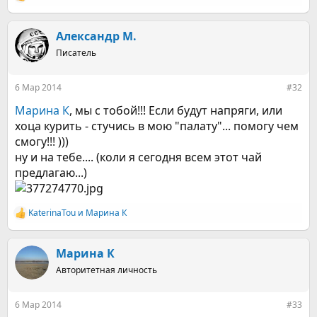
Р
е
а
к
Александр М.
ц
Писатель
и
и
:
6 Мар 2014
#32
Марина К
, мы с тобой!!! Если будут напряги, или
хоца курить - стучись в мою "палату"... помогу чем
смогу!!! )))
ну и на тебе.... (коли я сегодня всем этот чай
предлагаю...)
KaterinaTou
и
Марина К
Р
е
а
к
Марина К
ц
Авторитетная личность
и
и
:
6 Мар 2014
#33