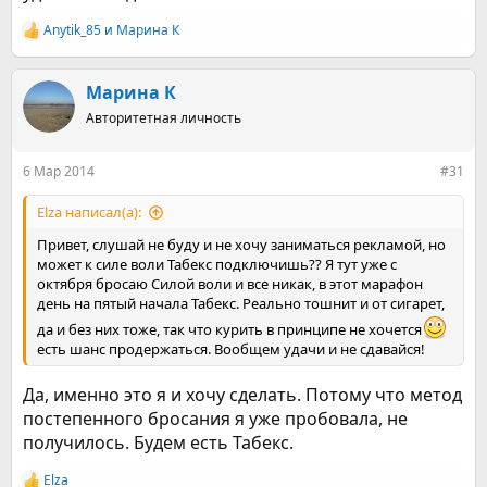
Anytik_85
и
Марина К
Р
е
а
к
Марина К
ц
Авторитетная личность
и
и
:
6 Мар 2014
#31
Elza написал(а):
Привет, слушай не буду и не хочу заниматься рекламой, но
может к силе воли Табекс подключишь?? Я тут уже с
октября бросаю Силой воли и все никак, в этот марафон
день на пятый начала Табекс. Реально тошнит и от сигарет,
да и без них тоже, так что курить в принципе не хочется
есть шанс продержаться. Вообщем удачи и не сдавайся!
Да, именно это я и хочу сделать. Потому что метод
постепенного бросания я уже пробовала, не
получилось. Будем есть Табекс.
Elza