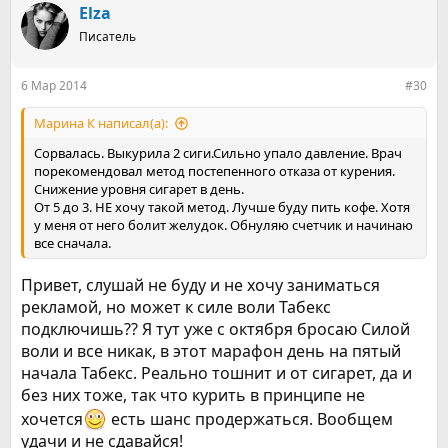
к
Elza
ц
Писатель
и
и
:
6 Мар 2014
#30
Марина К написал(а):
Сорвалась. Выкурила 2 сиги.Сильно упало давление. Врач
порекомендовал метод постепенного отказа от курения.
Снижение уровня сигарет в день.
От 5 до 3. НЕ хочу такой метод. Лучше буду пить кофе. Хотя
у меня от него болит желудок. Обнуляю счетчик и начинаю
все сначала.
Привет, слушай не буду и не хочу заниматься
рекламой, но может к силе воли Табекс
подключишь?? Я тут уже с октября бросаю Силой
воли и все никак, в этот марафон день на пятый
начала Табекс. Реально тошнит и от сигарет, да и
без них тоже, так что курить в принципе не
хочется
есть шанс продержаться. Вообщем
удачи и не сдавайся!