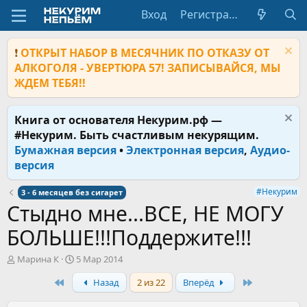
Вход
Регистрация
❗
ОТКРЫТ НАБОР В МЕСЯЧНИК ПО ОТКАЗУ ОТ
АЛКОГОЛЯ - УВЕРТЮРА 57! ЗАПИСЫВАЙСЯ, МЫ
ЖДЕМ ТЕБЯ!!
Книга от основателя Некурим.рф —
#Некурим. Быть счастливым некурящим.
Бумажная версия
•
Электронная версия
,
Аудио-
версия
#Некурим
3 - 6 месяцев без сигарет
Стыдно мне...ВСЕ, НЕ МОГУ
БОЛЬШЕ!!!Поддержите!!!
А
Д
Марина К
5 Мар 2014
в
а
First
Last
Назад
2 из 22
Вперёд
т
т
о
а