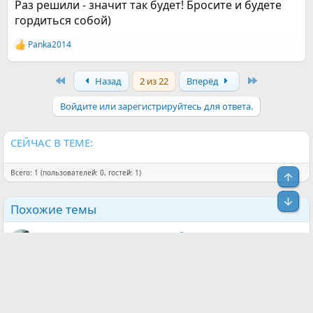
Раз решили - значит так будет! Бросите и будете
гордиться собой)
Panka2014
Р
е
а
First
Last
Назад
2 из 22
Вперёд
к
ц
и
Войдите или зарегистрируйтесь для ответа.
и
:
СЕЙЧАС В ТЕМЕ:
Всего: 1 (пользователей: 0, гостей: 1)
Свер
Сниз
Похожие темы
У меня все получилось😊
Evgesha🤗
3 - 6 месяцев без сигарет
Ответы
16
16 Май 2026
Не хочу курить больше никогда!!!
AlenkaSokol
1 - 3 месяца без сигарет