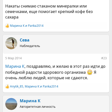
Накаты снимаю стаканом минералки или
семечками, еще помогает крепкий кофе без
сахара
Марина К
и
Panka2014
Р
е
а
к
Сева
ц
Наблюдатель
и
и
:
5 Мар 2014
#23
Марина К
, поздравляю, и желаю в этот раз идти до
победной радости здорового организма
Я
очень люблю людей, которые не сдаются.
Anytik_85
,
Марина К
и
Panka2014
Р
е
а
к
Марина К
ц
Авторитетная личность
и