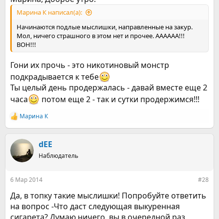
Марина К написал(а):
Начинаются подлые мыслишки, направленные на закур.
Мол, ничего страшного в этом нет и прочее. АААААА!!!
ВОН!!!
Гони их прочь - это никотиновый монстр
подкрадывается к тебе
Ты целый день продержалась - давай вместе еще 2
часа
потом еще 2 - так и сутки продержимся!!!
Марина К
Р
е
а
к
dEE
ц
Наблюдатель
и
и
:
6 Мар 2014
#28
Да, в топку такие мыслишки! Попробуйте ответить
на вопрос -Что даст следующая выкуренная
сигарета? Думаю ничего, вы в очередной раз