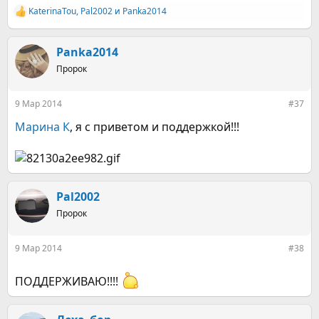
KaterinaTou
,
Pal2002
и
Panka2014
Р
е
а
к
Panka2014
ц
Пророк
и
и
:
9 Мар 2014
#37
Марина К
, я с приветом и поддержкой!!!
Pal2002
Пророк
9 Мар 2014
#38
ПОДДЕРЖИВАЮ!!!!