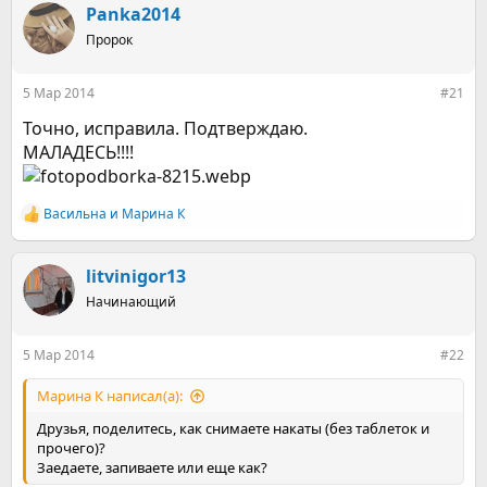
р
н
Panka2014
т
а
е
Пророк
ч
м
а
ы
л
5 Мар 2014
#21
а
Точно, исправила. Подтверждаю.
МАЛАДЕСЬ!!!!
Васильна
и
Марина К
Р
е
а
к
litvinigor13
ц
Начинающий
и
и
:
5 Мар 2014
#22
Марина К написал(а):
Друзья, поделитесь, как снимаете накаты (без таблеток и
прочего)?
Заедаете, запиваете или еще как?