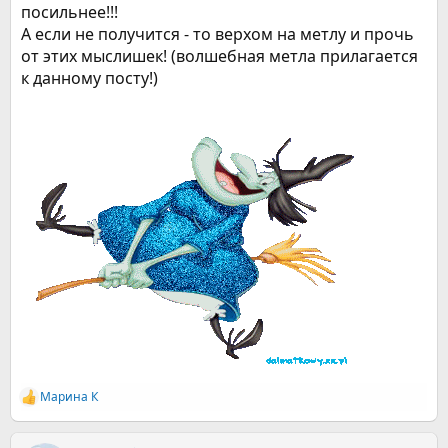
посильнее!!!
А если не получится - то верхом на метлу и прочь
от этих мыслишек! (волшебная метла прилагается
к данному посту!)
Марина К
Р
е
а