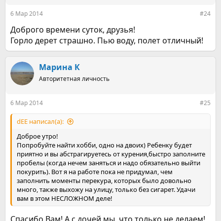
и
:
6 Мар 2014
#24
Доброго времени суток, друзья!
Горло дерет страшно. Пью воду, полет отличный!
Марина К
Авторитетная личность
6 Мар 2014
#25
dEE написал(а):
Доброе утро!
Попробуйте найти хобби, одно на двоих) Ребенку будет
приятно и вы абстрагируетесь от курения,быстро заполните
пробелы (когда нечем заняться и надо обязательно выйти
покурить). Вот я на работе пока не придумал, чем
заполнить моменты перекура, которых было довольно
много, также выхожу на улицу, только без сигарет. Удачи
вам в этом НЕСЛОЖНОМ деле!
Спасибо Вам! А с дочей мы, что только не делаем!