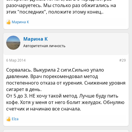
разочаруетесь. Мы столько раз обжигались на
этих "последних", положите этому конец..
Марина К
Р
е
а
к
Марина К
ц
Авторитетная личность
и
и
:
6 Мар 2014
#29
Сорвалась. Выкурила 2 сиги.Сильно упало
давление. Врач порекомендовал метод
постепенного отказа от курения. Снижение уровня
сигарет в день.
От 5 до 3. НЕ хочу такой метод. Лучше буду пить
кофе. Хотя у меня от него болит желудок. Обнуляю
счетчик и начинаю все сначала.
Elza
Р
е
а