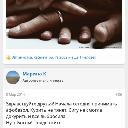
Оптимистка
,
KaterinaTou
,
Pal2002
и ещё 1 человек
Р
е
а
к
Марина К
ц
Авторитетная личность
и
и
:
8 Мар 2014
#36
Здравствуйте друзья! Начала сегодня принимать
афобазол. Курить не тянет. Сигу не смогла
докурить и все выбросила.
Ну, с Богом! Поддержите!