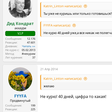
Katrin_Linton написал(а):
Ты уже не куришь или только готовишься?
Дед Кондрат
FYYFA написал(а):
акхаури
Не курю 40 дней уже,а все никак не полегч
V.I.P
Сообщения
12.176
Реакции
47.601
Дневник
Читать »»
Не курю с
05.02.2013
Метод
#некурим
Лет курения
37
21 Апр 2014
Katrin_Linton написал(а):
желаю
FYYFA
Не курю! 40 дней, цифра то какая!
Продвинутый
Сообщения
199
Реакции
225