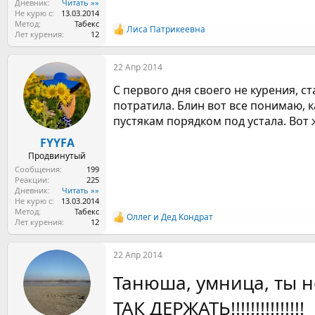
Дневник
Читать »»
Не курю с
13.03.2014
Метод
Табекс
Лиса Патрикеевна
Р
Лет курения
12
е
а
22 Апр 2014
к
ц
С первого дня своего не курения, с
и
и
потратила. Блин вот все понимаю, к
:
пустякам порядком под устала. Вот
FYYFA
Продвинутый
Сообщения
199
Реакции
225
Дневник
Читать »»
Не курю с
13.03.2014
Метод
Табекс
Оллег
и
Дед Кондрат
Р
Лет курения
12
е
а
22 Апр 2014
к
ц
Танюша, умница, ты не к
и
и
:
ТАК ДЕРЖАТЬ!!!!!!!!!!!!!!!