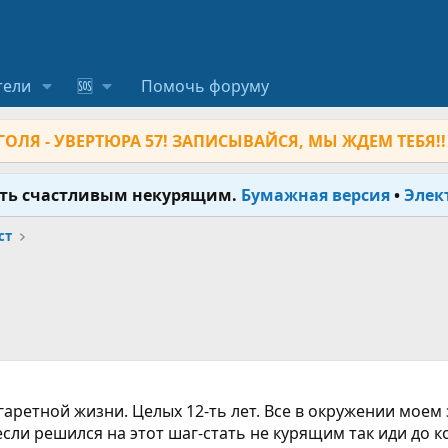
тели
🆘
Помочь форуму
ОЛЯ - УВЕРТЮРА 57! ЗАПИСЫВАЙСЯ, МЫ ЖДЕМ ТЕБЯ!!
ыть счастливым некурящим.
Бумажная версия
•
Элек
ст
игаретной жизни. Целых 12-ть лет. Все в окружении моем 
у если решился на этот шаг-стать не курящим так иди до 