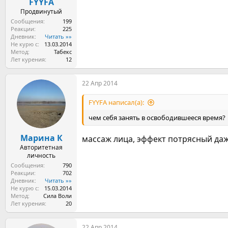
FYYFA
Продвинутый
Сообщения
199
Реакции
225
Дневник
Читать »»
Не курю с
13.03.2014
Метод
Табекс
Лет курения
12
22 Апр 2014
FYYFA написал(а):
чем себя занять в освободившееся время?
Марина К
массаж лица, эффект потрясный даже
Авторитетная
личность
Сообщения
790
Реакции
702
Дневник
Читать »»
Не курю с
15.03.2014
Метод
Сила Воли
Лет курения
20
22 Апр 2014