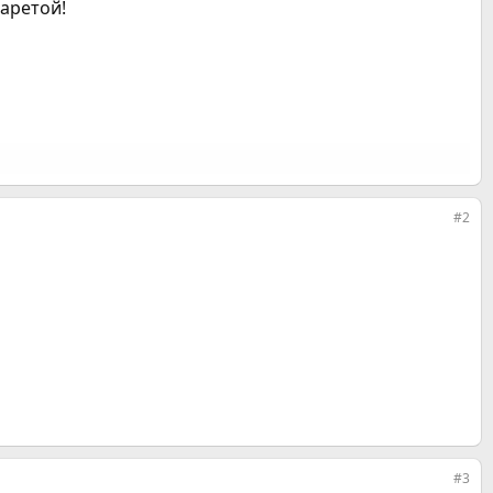
гаретой!
#2
#3