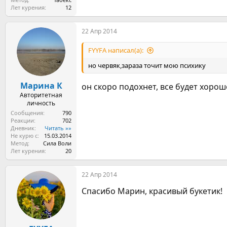
Лет курения
12
22 Апр 2014
FYYFA написал(а):
но червяк,зараза точит мою психику
Марина К
он скоро подохнет, все будет хорош
Авторитетная
личность
Сообщения
790
Реакции
702
Дневник
Читать »»
Не курю с
15.03.2014
Метод
Сила Воли
Лет курения
20
22 Апр 2014
Спасибо Марин, красивый букетик!