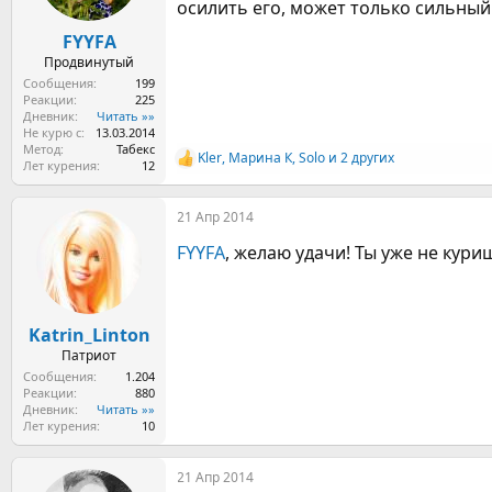
ы
л
осилить его, может только сильный 
а
FYYFA
Продвинутый
Сообщения
199
Реакции
225
Дневник
Читать »»
Не курю с
13.03.2014
Метод
Табекс
Kler
,
Марина К
,
Solo
и 2 других
Р
Лет курения
12
е
а
21 Апр 2014
к
ц
FYYFA
, желаю удачи! Ты уже не кур
и
и
:
Katrin_Linton
Патриот
Сообщения
1.204
Реакции
880
Дневник
Читать »»
Лет курения
10
21 Апр 2014