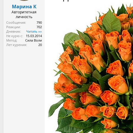
Марина К
Авторитетная
личность
Сообщения
790
Реакции
702
Дневник
Читать »»
Не курю с
15.03.2014
Метод
Сила Воли
Лет курения
20