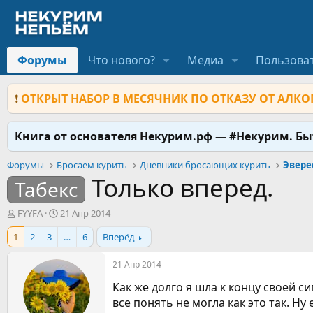
Форумы
Что нового?
Медиа
Пользова
❗
ОТКРЫТ НАБОР В МЕСЯЧНИК ПО ОТКАЗУ ОТ АЛКОГ
Книга от основателя Некурим.рф — #Некурим. Б
Форумы
Бросаем курить
Дневники бросающих курить
Эвере
Только вперед.
Табекс
А
Д
FYYFA
21 Апр 2014
в
а
1
2
3
…
6
Вперёд
т
т
о
а
р
н
21 Апр 2014
т
а
Как же долго я шла к концу своей с
е
ч
м
а
все понять не могла как это так. Н