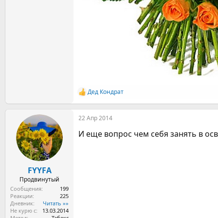
Дед Кондрат
Р
е
а
22 Апр 2014
к
ц
И еще вопрос чем себя занять в о
и
и
:
FYYFA
Продвинутый
Сообщения
199
Реакции
225
Дневник
Читать »»
Не курю с
13.03.2014
Метод
Табекс