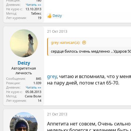
Реакции
180
Дневник
Читать »»
Не курю с
13.10.2013
Метод
Табекс
Deizy
Р
Лет курения
19
е
а
21 Окт 2013
к
ц
и
grey написал(а):
и
:
сердце билось очень медленно .. Ударов 50-
Deizy
Авторитетная
личность
grey
, читаю и вспомнила, что у меня
Сообщения
845
на пару дней, потом стал 65-70.
Реакции
1.039
Дневник
Читать »»
Не курю с
05.08.2013
Метод
Сила Воли
Лет курения
14
21 Окт 2013
Аппетита нет совсем, Очень сильно 
недельку борется с желанием быть 