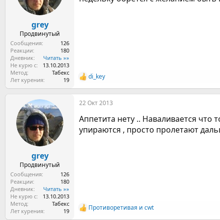
grey
Продвинутый
Сообщения
126
Реакции
180
Дневник
Читать »»
Не курю с
13.10.2013
Метод
Табекс
di_key
Р
Лет курения
19
е
а
22 Окт 2013
к
ц
Аппетита нету .. Наваливается что т
и
и
упираются , просто пролетают даль
:
grey
Продвинутый
Сообщения
126
Реакции
180
Дневник
Читать »»
Не курю с
13.10.2013
Метод
Табекс
Противоретивая
и
cwt
Р
Лет курения
19
е