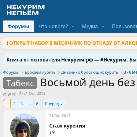
Форумы
Что нового?
Медиа
Пользова
❗
ОТКРЫТ НАБОР В МЕСЯЧНИК ПО ОТКАЗУ ОТ АЛКОГ
Книга от основателя Некурим.рф — #Некурим. Б
Форумы
Бросаем курить
Дневники бросающих курить
3 - 6 
Восьмой день без
Табекс
А
Д
grey
21 Окт 2013
в
а
1
2
3
…
6
Вперёд
т
т
о
а
р
н
21 Окт 2013
т
а
Стаж курения
е
ч
м
а
19