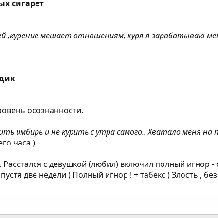
ых сигарет
й ,курение мешает отношениям, куря я зарабатываю мень
одик
ровень осознанности.
ить имбирь и не курить с утра самого.. Хватало меня на 
го часа )
 Расстался с девушкой (любил) включил полный игнор - с
устя две недели ) Полный игнор ! + табекс ) Злость , б