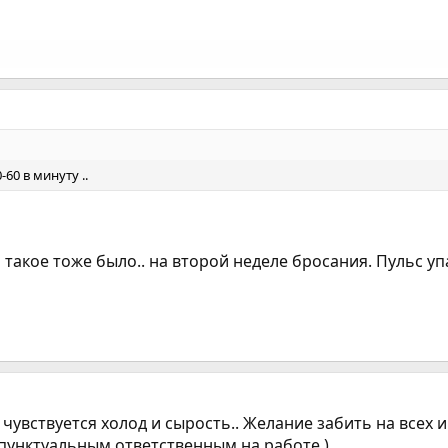
60 в минуту ..
 такое тоже было.. на второй неделе бросания. Пульс упа
чувствуется холод и сырость.. Желание забить на всех и
пунктуальным,ответственным на работе )