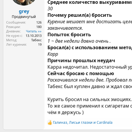
ы
л
Среднее количество выкуриваем
а
30
grey
Почему решил(а) бросить
Продвинутый
Курение мешает мне достигать целе
Сообщения
126
Реакции
180
заканчивается.
Дневник
Читать »»
Попыток бросить
Не курю с
13.10.2013
Метод
Табекс
1 ~ две недели давно очень .
Лет курения
19
Бросал(а) с использованием мет
Карр
Причины прошлых неудач
Карра недочитал. Недостаточный у
Сейчас бросаю с помощью
Раскачивался недели две. Пробовал п
Табекс был куплен давно и ждал свое
Курить бросил на сильных эмоциях..
То же самое применил к сигаретам сп
чём я держусь )
Галиназ
,
Лисьи глазки
и
Cardinala
Р
е