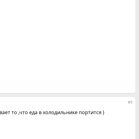
#9
вает то ,что еда в холодильнике портится )