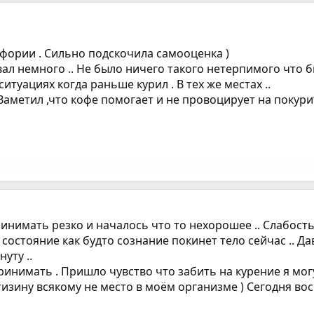
йфории . Сильно подскочила самооценка )
ал немного .. Не было ничего такого нетерпимого что б
итуациях когда раньше курил . В тех же местах ..
 Заметил ,что кофе помогает и не провоцирует на покури
ринимать резко и началось что то нехорошее .. Слабост
е состояние как будто сознание покинет тело сейчас .. 
уту ..
инимать . Пришло чувство что забить на курение я могу
тизину всякому не место в моём организме ) Сегодня во