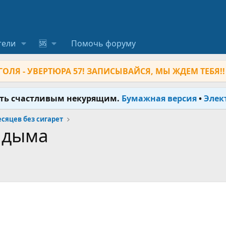
тели
🆘
Помочь форуму
ОЛЯ - УВЕРТЮРА 57! ЗАПИСЫВАЙСЯ, МЫ ЖДЕМ ТЕБЯ!!
ыть счастливым некурящим.
Бумажная версия
•
Элек
месяцев без сигарет
 дыма