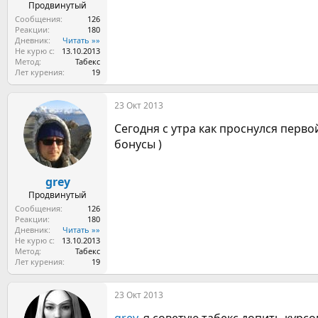
Продвинутый
Сообщения
126
Реакции
180
Дневник
Читать »»
Не курю с
13.10.2013
Метод
Табекс
Лет курения
19
23 Окт 2013
Сегодня с утра как проснулся перв
бонусы )
grey
Продвинутый
Сообщения
126
Реакции
180
Дневник
Читать »»
Не курю с
13.10.2013
Метод
Табекс
Лет курения
19
23 Окт 2013