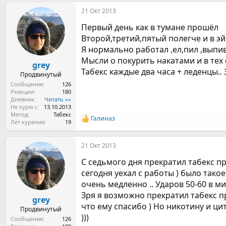
а
21 Окт 2013
к
ц
Первый день как в тумане прошёл
и
и
Второй,третий,пятый полегче и в э
:
Я нормально работал ,ел,пил ,выпив
Мысли о покурить накатами и в тех с
grey
Табекс каждые два часа + леденцы..
Продвинутый
Сообщения
126
Реакции
180
Дневник
Читать »»
Не курю с
13.10.2013
Метод
Табекс
Галиназ
Р
Лет курения
19
е
а
21 Окт 2013
к
ц
С седьмого дня прекратил табекс п
и
и
сегодня уехал с работы ) было тако
:
очень медленно .. Ударов 50-60 в мин
Зря я возможно прекратил табекс пр
grey
что ему спасибо ) Но никотину и ци
Продвинутый
)))
Сообщения
126