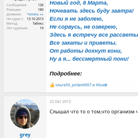
Новый год, 8 Марта,
Сообщения
126
Реакции
180
Ночевать здесь буду завтра!
Дневник
Читать »»
Если я не заболею,
Не курю с
13.10.2013
Метод
Табекс
Не сорвусь, не озверею,
Лет курения
19
Здесь я встречу все рассветы
Все закаты и приветы.
От работы дохнут кони,
Ну а я... бессмертный пони!
Подробнее:
ольга59
,
jordan0007
и
Alisa✿
Р
е
а
22 Окт 2013
к
ц
Слышал что то о том,что организм чи
и
и
:
grey