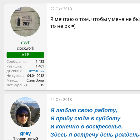
а
22 Окт 2013
к
ц
Я мечтаю о том, чтобы у меня не был
и
и
то не ок =)
:
cwt
clockwork
V.I.P
Сообщения
1.433
Реакции
1.401
Дневник
Читать »»
Не курю с
04.04.2012
Метод
Сила Воли
Лет курения
15
22 Окт 2013
Я люблю свою работу,
Я приду сюда в субботу
И конечно в воскресенье.
grey
Здесь я встречу день рождень
Продвинутый