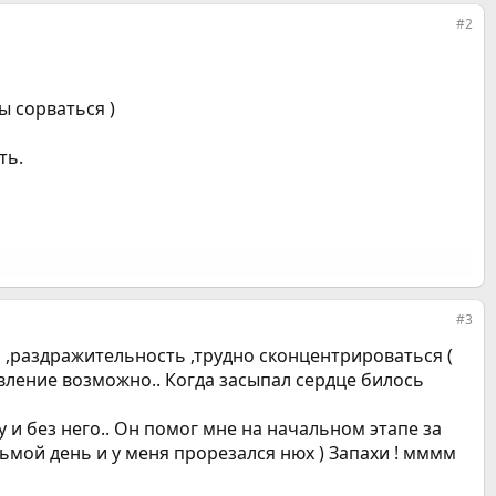
#2
ы сорваться )
ть.
#3
ь ,раздражительность ,трудно сконцентрироваться (
Давление возможно.. Когда засыпал сердце билось
 и без него.. Он помог мне на начальном этапе за
сьмой день и у меня прорезался нюх ) Запахи ! мммм