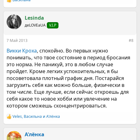
Р
е
а
к
Lesinda
ц
деLOVEаUA
V.I.P
и
и
:
7 Май 2013
#8
Викки Кроха
, спокойно. Во первых нужно
понимать, что твое состояние в период бросания
это норма. Не паникуй, это в любом случае
пройдет. Кроме легких успокоительных, я бы
посоветовала плотный график дня. Постарайся
загрузить себя как можно больше, физически в
том числе. Еще лучше, если сейчас откроешь для
себя какое то новое хобби или увлечение на
котором сможешь сконцентрироваться.
Veles
,
Васильна
и
А'лёнка
Р
е
а
к
А'лёнка
ц