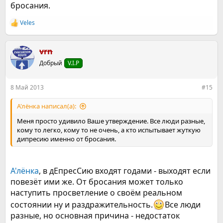
бросания.
Veles
Р
е
а
к
vrn
ц
Добрый
V.I.P
и
и
:
8 Май 2013
#15
А'лёнка написал(а):
Меня просто удивило Ваше утверждение. Все люди разные,
кому то легко, кому то не очень, а кто испытывает жуткую
дипресию именно от бросания.
А'лёнка
, в дЕпресСию входят годами - выходят если
повезёт ими же. От бросания может только
наступить просветление о своём реальном
состоянии ну и раздражительность.
Все люди
разные, но основная причина - недостаток