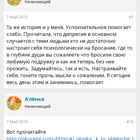
Начинающий
и
и
:
7 Май 2013
#9
Та же история и у меня. Успокоительное помогает
слабо. Прочитала, что дипресия в основном
случается с теми людьми кто не достаточно
настроил себя психологически на бросание, где то
в глубине души вы сожалеете что бросили свою
любимую подружку и как же теперь без нее
прожить. Задумайтесь, так и есть. Настраивайте
себя, гоните прочь мысли о сожалении. Я сегодня
весь день этим и занимаюсь, помогает.
А'лёнка
Начинающий
7 Май 2013
#10
Вот прочитайте
http://okurenii.ru/publ/muki_otvyka...k_to_oblegchit_i