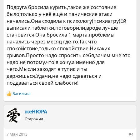
Подруга бросила курить,такое же состояние
было,только у неё ещё и панические атаки
начались.Она сходила к психологу(психиатру)Ей
выписали таблетки,поговорили,вроде лучше
становится.Она бросила 1 марта,проблемы
начались через месяц где-то.Так что
спокойствие,только спокойствие.Никаких
срывов.Просто надо спросить себя,зачем мне это
надо.не потому,что я хочу,а именно для
чего.Мысли заходят в тупик и ты
держишься.Удачи,не надо сдаваться и
поддаваться своей слабости!
Васильна
Р
е
а
к
жеНЮРА
ц
Старожил
и
и
:
7 Май 2013
#4