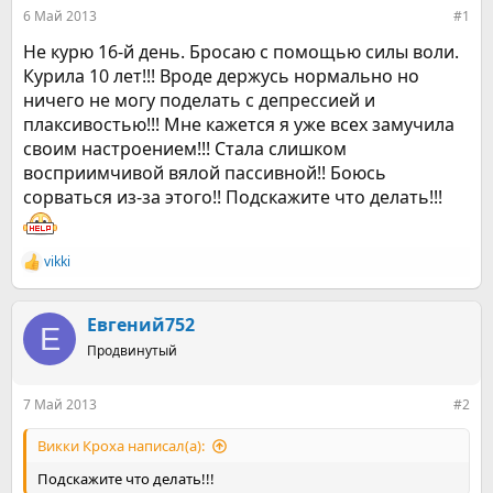
е
ч
6 Май 2013
#1
м
а
ы
л
Не курю 16-й день. Бросаю с помощью силы воли.
а
Курила 10 лет!!! Вроде держусь нормально но
ничего не могу поделать с депрессией и
плаксивостью!!! Мне кажется я уже всех замучила
своим настроением!!! Стала слишком
восприимчивой вялой пассивной!! Боюсь
сорваться из-за этого!! Подскажите что делать!!!
vikki
Р
е
а
к
Евгений752
Е
ц
Продвинутый
и
и
:
7 Май 2013
#2
Викки Кроха написал(а):
Подскажите что делать!!!