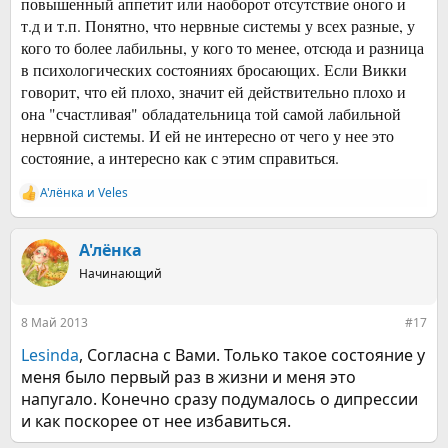
повышенный аппетит или наоборот отсутствие оного и
т.д и т.п. Понятно, что нервные системы у всех разные, у
кого то более лабильны, у кого то менее, отсюда и разница
в психологических состояниях бросающих. Если Викки
говорит, что ей плохо, значит ей действительно плохо и
она "счастливая" обладательница той самой лабильной
нервной системы. И ей не интересно от чего у нее это
состояние, а интересно как с этим справиться.
А'лёнка
и
Veles
Р
е
а
к
А'лёнка
ц
Начинающий
и
и
:
8 Май 2013
#17
Lesinda
, Согласна с Вами. Только такое состояние у
меня было первый раз в жизни и меня это
напугало. Конечно сразу подумалось о дипрессии
и как поскорее от нее избавиться.