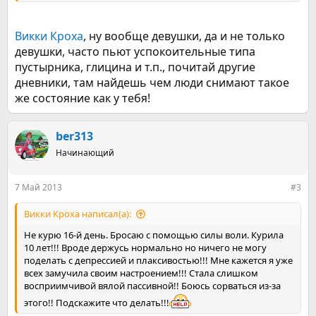
Викки Кроха
, ну вообще девушки, да и не только
девушки, часто пьют успокоительные типа
пустырника, глицина и т.п., почитай другие
дневники, там найдешь чем люди снимают такое
же состояние как у тебя!
ber313
Начинающий
7 Май 2013
#3
Викки Кроха написал(а):
Не курю 16-й день. Бросаю с помощью силы воли. Курила
10 лет!!! Вроде держусь нормально но ничего не могу
поделать с депрессией и плаксивостью!!! Мне кажется я уже
всех замучила своим настроением!!! Стала слишком
восприимчивой вялой пассивной!! Боюсь сорваться из-за
этого!! Подскажите что делать!!!