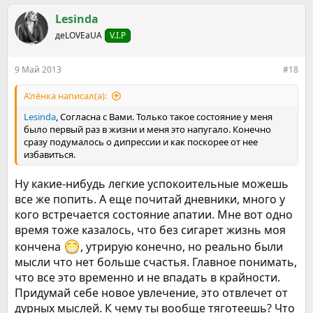
Lesinda
деLOVEаUA
V.I.P
9 Май 2013
#18
А'лёнка написал(а):
Lesinda
, Согласна с Вами. Только такое состояние у меня
было первый раз в жизни и меня это напугало. Конечно
сразу подумалось о дипрессии и как поскорее от нее
избавиться.
Ну какие-нибудь легкие успокоительные можешь
все же попить. А еще почитай дневники, много у
кого встречается состояние апатии. Мне вот одно
время тоже казалось, что без сигарет жизнь моя
кончена
, утрирую конечно, но реально были
мысли что нет больше счастья. Главное понимать,
что все это временно и не впадать в крайности.
Придумай себе новое увлечение, это отвлечет от
дурных мыслей. К чему ты вообще тяготеешь? Что