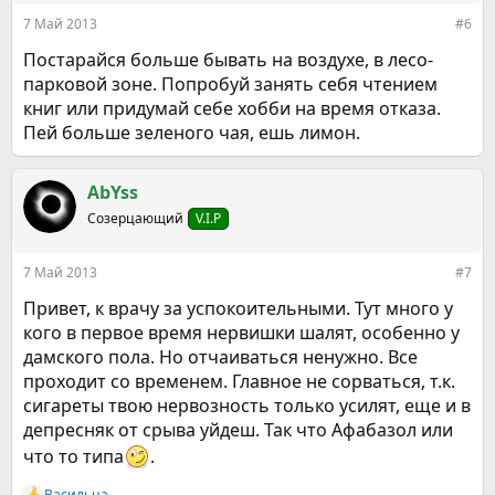
:
7 Май 2013
#6
Постарайся больше бывать на воздухе, в лесо-
парковой зоне. Попробуй занять себя чтением
книг или придумай себе хобби на время отказа.
Пей больше зеленого чая, ешь лимон.
AbYss
Созерцающий
V.I.P
7 Май 2013
#7
Привет, к врачу за успокоительными. Тут много у
кого в первое время нервишки шалят, особенно у
дамского пола. Но отчаиваться ненужно. Все
проходит со временем. Главное не сорваться, т.к.
сигареты твою нервозность только усилят, еще и в
депресняк от срыва уйдеш. Так что Афабазол или
что то типа
.
Васильна