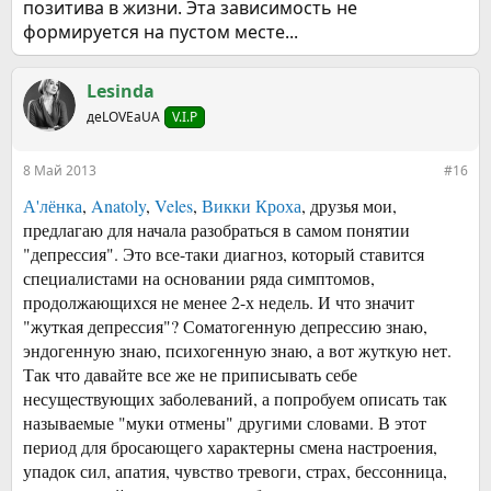
позитива в жизни. Эта зависимость не
формируется на пустом месте...
Lesinda
деLOVEаUA
V.I.P
8 Май 2013
#16
А'лёнка
,
Anatoly
,
Veles
,
Викки Кроха
, друзья мои,
предлагаю для начала разобраться в самом понятии
"депрессия". Это все-таки диагноз, который ставится
специалистами на основании ряда
симптомов
,
продолжающихся не менее 2-х недель. И что значит
"жуткая депрессия"? Соматогенную депрессию знаю,
эндогенную знаю, психогенную знаю, а вот жуткую нет.
Так что давайте все же не приписывать себе
несуществующих заболеваний, а попробуем описать так
называемые "муки отмены" другими словами. В этот
период для бросающего характерны смена настроения,
упадок сил, апатия, чувство тревоги, страх, бессонница,