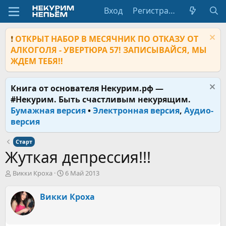
Вход
Регистрация
❗
ОТКРЫТ НАБОР В МЕСЯЧНИК ПО ОТКАЗУ ОТ
АЛКОГОЛЯ - УВЕРТЮРА 57! ЗАПИСЫВАЙСЯ, МЫ
ЖДЕМ ТЕБЯ!!
Книга от основателя Некурим.рф —
#Некурим. Быть счастливым некурящим.
Бумажная версия
•
Электронная версия
,
Аудио-
версия
Старт
Жуткая депрессия!!!
А
Д
Викки Кроха
6 Май 2013
в
а
т
т
Викки Кроха
о
а
р
н
т
а