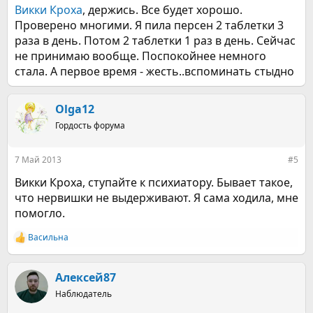
Викки Кроха
, держись. Все будет хорошо.
Проверено многими. Я пила персен 2 таблетки 3
раза в день. Потом 2 таблетки 1 раз в день. Сейчас
не принимаю вообще. Поспокойнее немного
стала. А первое время - жесть..вспоминать стыдно
Olga12
Гордость форума
7 Май 2013
#5
Викки Кроха, ступайте к психиатору. Бывает такое,
что нервишки не выдерживают. Я сама ходила, мне
помогло.
Васильна
Р
е
а
к
Алексей87
ц
Наблюдатель
и
и