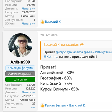
Сообщения
37.544
Реакции
94.496
Дневник
Читать »»
Не курю с
03.09.2025
Метод
Сила Воли
Лет курения
1
Василий К.
Р
ЗОЖня
Читать »»
е
а
20 Окт 2024
к
ц
и
Василий К. написал(а):
и
:
Привет
@Утро
@allasama
@Алёна909
@Хим
@Katrinа
, ты тоже присоединяйся!
Алёна909
Привет!
Команда форума
Английский - 80%
Администрация
География - 60%
Штурман
Китайский - 75%
Сообщения
35.423
Курсы Викиум - 65%
Реакции
126.620
Дневник
Читать »»
Не курю с
22.09.2013
Метод
Аллен Карр
Лет курения
22
Рыжая Бестия
и
Василий К.
Р
Непьем:
»»»
е