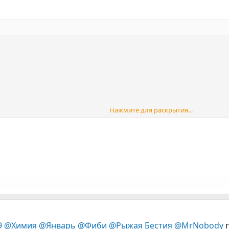
Нажмите для раскрытия...
м!!!
9
@Химия
@Январь
@Фиби
@Рыжая Бестия
@MrNobody
п