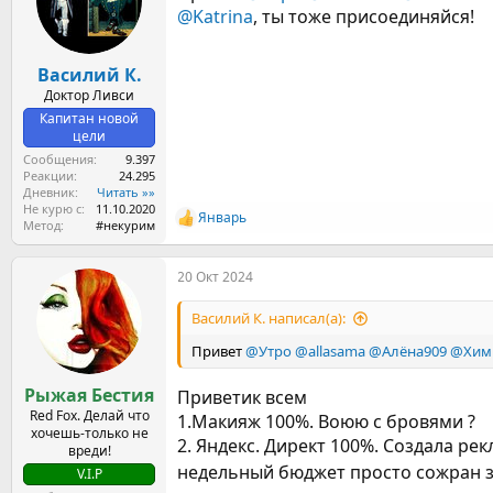
и
@Katrinа
, ты тоже присоединяйся!
:
Василий К.
Доктор Ливси
Капитан новой
цели
Сообщения
9.397
Реакции
24.295
Дневник
Читать »»
Не курю с
11.10.2020
Январь
Р
Метод
#некурим
е
а
20 Окт 2024
к
ц
и
Василий К. написал(а):
и
:
Привет
@Утро
@allasama
@Алёна909
@Хим
Рыжая Бестия
Приветик всем
Red Fox. Делай что
1.Макияж 100%. Воюю с бровями ?
хочешь-только не
2. Яндекс. Директ 100%. Создала ре
вреди!
недельный бюджет просто сожран з
V.I.P