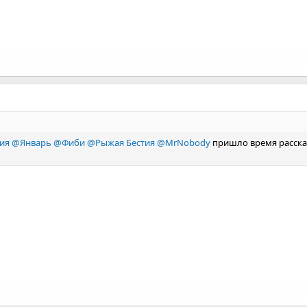
ия
@Январь
@Фиби
@Рыжая Бестия
@MrNobody
пришло время рассказ