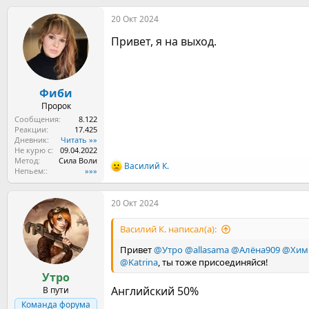
а
20 Окт 2024
к
ц
Привет, я на выход.
и
и
:
Фиби
Пророк
Сообщения
8.122
Реакции
17.425
Дневник
Читать »»
Не курю с
09.04.2022
Метод
Сила Воли
Василий К.
Р
Непьем:
»»»
е
а
20 Окт 2024
к
ц
и
Василий К. написал(а):
и
:
Привет
@Утро
@allasama
@Алёна909
@Хим
@Katrinа
, ты тоже присоединяйся!
Утро
Английский 50%
В пути
Команда форума