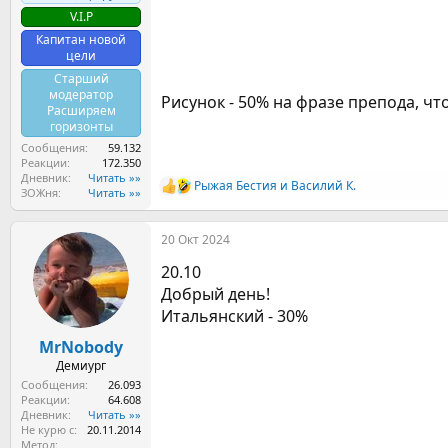
V.I.P
Капитан новой
цели
Старший
модератор
Рисунок - 50% на фразе препода, что
Расширяем
горизонты
Сообщения
59.132
Реакции
172.350
Дневник
Читать »»
Рыжая Бестия
и
Василий К.
Р
ЗОЖня
Читать »»
е
а
20 Окт 2024
к
ц
20.10
и
и
Добрый день!
:
Итальянский - 30%
MrNobody
Демиург
Сообщения
26.093
Реакции
64.608
Дневник
Читать »»
Не курю с
20.11.2014
Метод