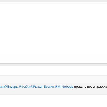
ия
@Январь
@Фиби
@Рыжая Бестия
@MrNobody
пришло время рассказ