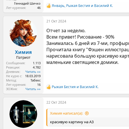
Геннадий Шичко
Январь
,
Рыжая Бестия
и
Василий К.
Р
Лет курения
46
е
а
21 Окт 2024
к
ц
Отчет за неделю.
и
и
Всем привет! Рисование - 90%
:
Занималась 6 дней из 7-ми, профырк
Прочитала книгу "Фэшен иллюстраци
Химия
нарисовала большую красивую карти
Патриот
маленькие светящиеся домики.
Сообщения
1.113
Реакции
4.782
Дневник
Читать »»
Не курю с
18.03.2019
Метод
Табекс
Лет курения
16
Рыжая Бестия
и
Василий К.
Р
ЗОЖня
Читать »»
е
а
22 Окт 2024
к
ц
и
Химия написал(а):
и
:
красивую картину на А3