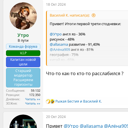
а
18 Окт 2024
к
ц
и
Василий К. написал(а):
и
:
Привет! Итоги первой трети стодневки:
@Утро
англ яз - 36%
Утро
рисунок - 48%
В пути
@allasama
развитие - 91,40%
Команда форума
@Алёна909
англ яз - 81%
V.I.P
география - 75%
Капитан новой
китай яз - 65%
цели
Викиум - 48,20%
@Химия
рисунок - 70%
Старший
Что-то как-то кто-то расслабился ?
@Январь
япон яз - 49%
модератор
Расширяем
китай яз - 37,50%
горизонты
@Фиби
англ яз - 24%
@Рыжая Бестия
макияж - 92%
Сообщения
59.132
Реакции
172.350
вокал - 42%
Дневник
Читать »»
@MrNobody
итал яз - 13,33%
Рыжая Бестия
и
Василий К.
Р
ЗОЖня
Читать »»
е
Есть куда расти, терпения и спокойствия Ва
а
20 Окт 2024
к
ц
Привет
@Утро
@allasama
@Алёна90
и