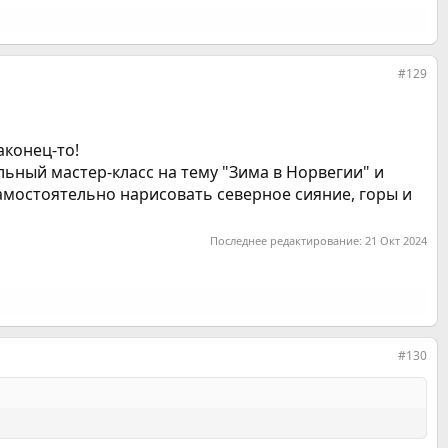
#129
аконец-то!
ьный мастер-класс на тему "Зима в Норвегии" и
амостоятельно нарисовать северное сияние, горы и
Последнее редактирование:
21 Окт 2024
#130