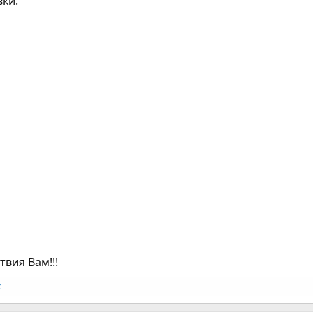
вки:
твия Вам!!!
х