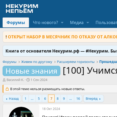
Форумы
Что нового?
Медиа
Пользова
❗
ОТКРЫТ НАБОР В МЕСЯЧНИК ПО ОТКАЗУ ОТ АЛКОГ
Книга от основателя Некурим.рф — #Некурим. Б
Форумы
Живем по другому
Расширяем горизонты
[100] Учимс
Новые знания
А
Д
Василий К.
1 Сен 2024
в
а
т
В этой теме нельзя размещать новые ответы.
т
о
а
р
н
Назад
1
…
5
6
7
8
9
…
16
Вперёд
т
а
е
ч
18 Окт 2024
м
а