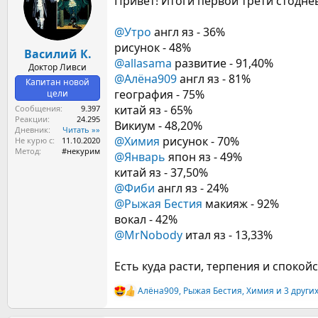
Привет! Итоги первой трети стодне
ы
л
а
@Утро
англ яз - 36%
рисунок - 48%
Василий К.
@allasama
развитие - 91,40%
Доктор Ливси
@Алёна909
англ яз - 81%
Капитан новой
география - 75%
цели
китай яз - 65%
Сообщения
9.397
Реакции
24.295
Викиум - 48,20%
Дневник
Читать »»
@Химия
рисунок - 70%
Не курю с
11.10.2020
Метод
#некурим
@Январь
япон яз - 49%
китай яз - 37,50%
@Фиби
англ яз - 24%
@Рыжая Бестия
макияж - 92%
вокал - 42%
@MrNobody
итал яз - 13,33%
Есть куда расти, терпения и спокойс
Алёна909
,
Рыжая Бестия
,
Химия
и 3 други
Р
е