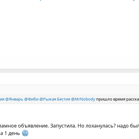
ия
@Январь
@Фиби
@Рыжая Бестия
@MrNobody
пришло время рассказ
кламное объявление. Запустила. Но лоханулась? надо было
а 1 день