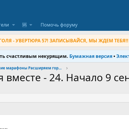
тели
🆘
Помочь форуму
ОЛЯ - УВЕРТЮРА 57! ЗАПИСЫВАЙСЯ, МЫ ЖДЕМ ТЕБЯ!!
ыть счастливым некурящим.
Бумажная версия
•
Элек
Прошедшие марафоны Расширяем горизонты
я вместе - 24. Начало 9 се