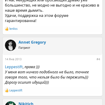
И нас некурящих или бросающих думаю уже
большинство, не модно не выгодно и не красиво в
наше время дымить.
Удачи, поддержка на этом форуме
гарантированна!
lenliss
Р
е
а
к
Annet Gregory
ц
Патриот
и
и
:
14 Янв 2013
#4
Leppestift
,
права )))
У меня вот ничего подобного не было, точнее
говоря того, что нельзя было бы пережить)))
Дорогу осилит идущий)))
Leppestift
Р
е
а
к
Nikitich