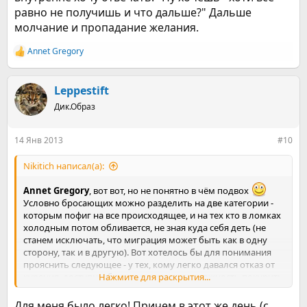
равно не получишь и что дальше?" Дальше
молчание и пропадание желания.
Annet Gregory
Р
е
а
к
Leppestift
ц
Дик.Образ
и
и
:
14 Янв 2013
#10
Nikitich написал(а):
Annet Gregory
, вот вот, но не понятно в чём подвох
Условно бросающих можно разделить на две категории -
которым пофиг на все происходящее, и на тех кто в ломках
холодным потом обливается, не зная куда себя деть (не
станем исключать, что миграция может быть как в одну
сторону, так и в другую). Вот хотелось бы для понимания
прояснить следующее - у тех, кому легко давался отказ от
курения, доступны были сигареты и возможность покурить
Нажмите для раскрытия...
или нет?
У меня сейчас дома куча сигарет, лежат повсюду, но курить
Для меня было легко! Причем в этот же день (с