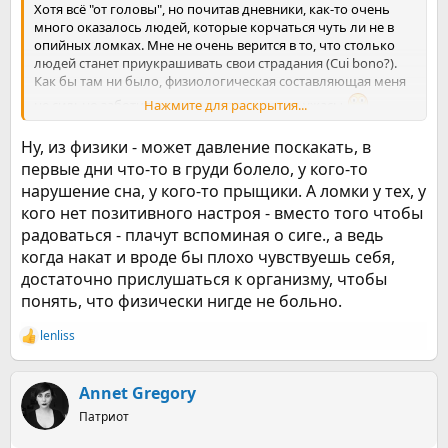
Хотя всё "от головы", но почитав дневники, как-то очень
много оказалось людей, которые корчаться чуть ли не в
опийных ломках. Мне не очень верится в то, что столько
людей станет приукрашивать свои страдания (Cui bono?).
Как бы там ни было, физиологическая составляющая меня
не сильно заботит, даже если это ужасные ужасы
Нажмите для раскрытия...
Возможно это даже краеугольный камень моего интереса в
Ну, из физики - может давление поскакать, в
этом эксперименте
первые дни что-то в груди болело, у кого-то
нарушение сна, у кого-то прыщики. А ломки у тех, у
кого нет позитивного настроя - вместо того чтобы
радоваться - плачут вспоминая о сиге., а ведь
когда накат и вроде бы плохо чувствуешь себя,
достаточно прислушаться к организму, чтобы
понять, что физически нигде не больно.
lenliss
Р
е
а
к
Annet Gregory
ц
Патриот
и
и