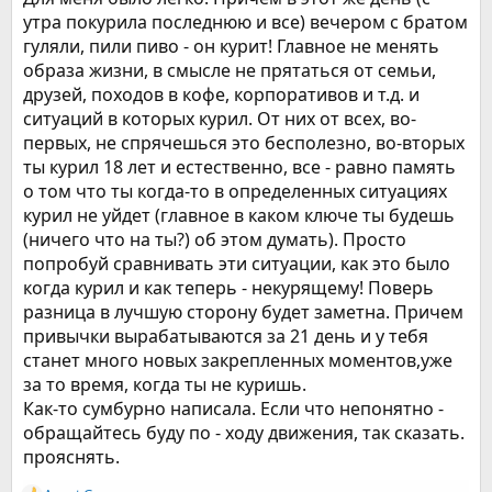
не тянет. Есть подозрение, что если все выкинуть, то и
утра покурила последнюю и все) вечером с братом
ощущаться всё будет несколько сложнее. Помню, как
гуляли, пили пиво - он курит! Главное не менять
несколько лет назад, после 3-х часового ожидания в
образа жизни, в смысле не прятаться от семьи,
аэропорту (там курилок не было вообще, и штраф 50$ за
курение) мне было уже абсолютно всё равно на штрафы и
друзей, походов в кофе, корпоративов и т.д. и
ситуаций в которых курил. От них от всех, во-
отсутствие курилок. Сейчас такого нет. В чём подвох?
первых, не спрячешься это бесполезно, во-вторых
ты курил 18 лет и естественно, все - равно память
о том что ты когда-то в определенных ситуациях
курил не уйдет (главное в каком ключе ты будешь
(ничего что на ты?) об этом думать). Просто
попробуй сравнивать эти ситуации, как это было
когда курил и как теперь - некурящему! Поверь
разница в лучшую сторону будет заметна. Причем
привычки вырабатываются за 21 день и у тебя
станет много новых закрепленных моментов,уже
за то время, когда ты не куришь.
Как-то сумбурно написала. Если что непонятно -
обращайтесь буду по - ходу движения, так сказать.
прояснять.