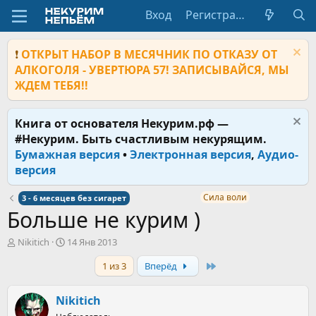
Вход
Регистрация
❗
ОТКРЫТ НАБОР В МЕСЯЧНИК ПО ОТКАЗУ ОТ
АЛКОГОЛЯ - УВЕРТЮРА 57! ЗАПИСЫВАЙСЯ, МЫ
ЖДЕМ ТЕБЯ!!
Книга от основателя Некурим.рф —
#Некурим. Быть счастливым некурящим.
Бумажная версия
•
Электронная версия
,
Аудио-
версия
Сила воли
3 - 6 месяцев без сигарет
Больше не курим )
А
Д
Nikitich
14 Янв 2013
в
а
Last
1 из 3
Вперёд
т
т
о
а
р
н
Nikitich
т
а