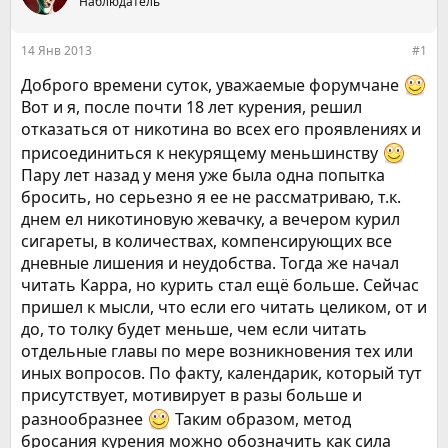
е
Наблюдатель
ч
м
а
ы
л
14 Янв 2013
#1
а
Доброго времени суток, уважаемые форумчане
Вот и я, после почти 18 лет курения, решил
отказаться от никотина во всех его проявлениях и
присоединиться к некурящему меньшинству
Пару лет назад у меня уже была одна попытка
бросить, но серьезно я ее не рассматриваю, т.к.
днем ел никотиновую жевачку, а вечером курил
сигареты, в количествах, компенсирующих все
дневные лишения и неудобства. Тогда же начал
читать Карра, но курить стал ещё больше. Сейчас
пришел к мысли, что если его читать целиком, от и
до, то толку будет меньше, чем если читать
отдельные главы по мере возникновения тех или
иных вопросов. По факту, календарик, который тут
присутствует, мотивирует в разы больше и
разнообразнее
Таким образом, метод
бросания курения можно обозначить как сила