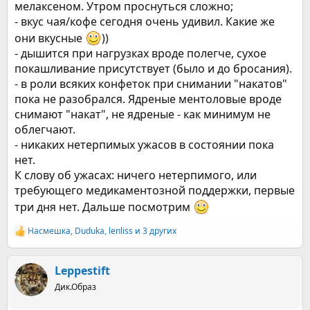
мелаксеном. Утром проснуться сложно;
- вкус чая/кофе сегодня очень удивил. Какие же
они вкусные
))
- дышится при нагрузках вроде полегче, сухое
покашливание присутствует (было и до бросания).
- в роли всяких конфеток при снимании "накатов"
пока не разобрался. Ядреные ментоловые вроде
снимают "накат", не ядреные - как минимум не
облегчают.
- никаких нетерпимых ужасов в состоянии пока
нет.
К слову об ужасах: ничего нетерпимого, или
требующего медикаментозной поддержки, первые
три дня нет. Дальше посмотрим
Насмешка
,
Duduka
,
lenliss
и 3 других
Р
е
а
к
Leppestift
ц
Дик.Образ
и
и