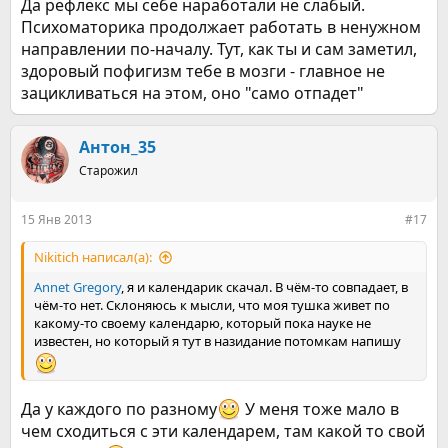
Да рефлекс мы себе наработали не слабый.
может удивить (и удивляет)
)
Психоматорика продолжает работать в ненужном
направлении по-началу. Тут, как ты и сам заметил,
здоровый пофигизм тебе в мозги - главное не
зацикливаться на этом, оно "само отпадет"
Антон_35
Старожил
15 Янв 2013
#17
Nikitich написал(а):
Annet Gregory
, я и календарик скачал. В чём-то совпадает, в
чём-то нет. Склоняюсь к мысли, что моя тушка живет по
какому-то своему календарю, который пока науке не
известен, но который я тут в назидание потомкам напишу
Да у каждого по разному
У меня тоже мало в
чем сходиться с эти календарем, там какой то свой