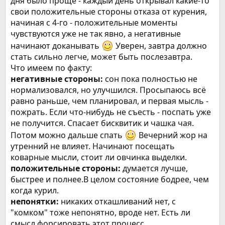
дня было проще - каждый день открывал какие-то
свои положительные стороны отказа от курения,
начиная с 4-го - положительные моменты
чувствуются уже не так явно, а негативные
начинают доканывать
Уверен, завтра должно
стать сильно легче, может быть послезавтра.
Что имеем по факту:
негативные стороны:
сон пока полностью не
нормализовался, но улучшился. Просыпаюсь всё
равно раньше, чем планировал, и первая мысль -
пожрать. Если что-нибудь не съесть - поспать уже
не получится. Спасает бисквитик и чашка чая.
Потом можно дальше спать
Вечерний жор на
утренний не влияет. Начинают посещать
коварные мысли, стоит ли овчинка выделки.
положительные стороны:
думается лучше,
быстрее и полнее.В целом состояние бодрее, чем
когда курил.
непонятки:
никаких откашливаний нет, с
"комком" тоже непонятно, вроде нет. Есть ли
смысл форсировать этот процесс