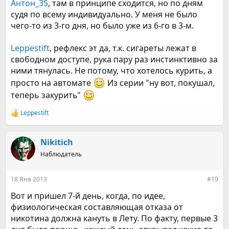
Антон_35
, там в принципе сходится, но по дням
судя по всему индивидуально. У меня не было
чего-то из 3-го дня, но было уже из 6-го в 3-м.
Leppestift
, рефлекс эт да, т.к. сигареты лежат в
свободном доступе, рука пару раз инстинктивно за
ними тянулась. Не потому, что хотелось курить, а
просто на автомате
Из серии "ну вот, покушал,
теперь закурить"
Leppestift
Р
е
а
к
Nikitich
ц
Наблюдатель
и
и
:
18 Янв 2013
#19
Вот и пришел 7-й день, когда, по идее,
физиологическая составляющая отказа от
никотина должна кануть в Лету. По факту, первые 3