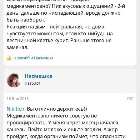
медикаментозно? Пик вкусовых ощущений - 2-й
день, дальше по ниспадающей, вроде должно
быть наоборот.
Реакция на дым - нейтральная, но дома
чувствуется моментом, если кто-нибудь на
лестничной клетке курит. Раньше этого не
замечал.
Leppestift
и
Насмешка
Р
е
а
к
Насмешка
ц
Патриот
и
и
:
18 Янв 2013
#20
Nikitich
, Вы отлично держитесь))
Медикаментозно ничего советую не
провоцировать. У меня через месяц начался
кашель. Пейте молоко и ешьте ягодки. А жор
пройдет, когда организм поймет, что опасности