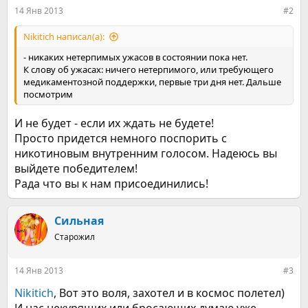
:
14 Янв 2013
#2
Nikitich написал(а):
- никаких нетерпимых ужасов в состоянии пока нет.
К слову об ужасах: ничего нетерпимого, или требующего
медикаментозной поддержки, первые три дня нет. Дальше
посмотрим
И не будет - если их ждать не будете!
Просто придется немного поспорить с
никотиновым внутренним голосом. Надеюсь вы
выйдете победителем!
Рада что вы к нам присоединились!
Сильная
Старожил
14 Янв 2013
#3
Nikitich
, Вот это воля, захотел и в космос полетел)