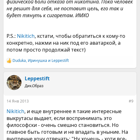
физической боли отказа от никотина. Пока человек
не решит для себя, не поставит цель, его так и
будет тянуть к сигаретам. ИМХО
P.S.:
Nikitich
, кстати, чтобы обратиться к кому-то
конкретно, нажми на ник под его аватаркой, а
потом просто продолжай текст)
Duduka
,
Иринушка
и
Leppestift
Р
е
а
к
Leppestift
ц
Дик.Образ
и
и
:
14 Янв 2013
#9
Nikitich
, и еще внутреннее я такие интересные
выкрутасы выдает, если воспринимать это
философски - очень смешно становиться. Но
главное быть готовым и не впадать в уныние. На
внутренне хочу отвечать: "Ну хочешь - хоти все-