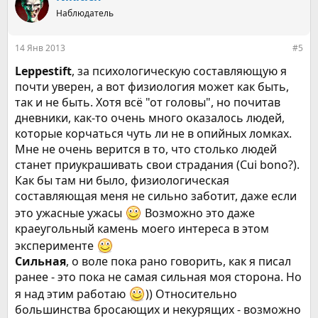
ц
Наблюдатель
и
и
:
14 Янв 2013
#5
Leppestift
, за психологическую составляющую я
почти уверен, а вот физиология может как быть,
так и не быть. Хотя всё "от головы", но почитав
дневники, как-то очень много оказалось людей,
которые корчаться чуть ли не в опийных ломках.
Мне не очень верится в то, что столько людей
станет приукрашивать свои страдания (Cui bono?).
Как бы там ни было, физиологическая
составляющая меня не сильно заботит, даже если
это ужасные ужасы
Возможно это даже
краеугольный камень моего интереса в этом
эксперименте
Сильная
, о воле пока рано говорить, как я писал
ранее - это пока не самая сильная моя сторона. Но
я над этим работаю
)) Относительно
большинства бросающих и некурящих - возможно