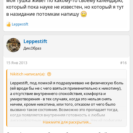
моя тушка живет по какому-то своему календарю,
который пока науке не известен, но который я тут
в назидание потомкам напишу
Leppestift
Р
е
а
к
Leppestift
ц
Дик.Образ
и
и
:
15 Янв 2013
#16
Nikitich написал(а):
Leppestift, под ломкой я подразумеваю не физическую боль
(ей вроде бы не с чего взяться применительно к никотину),
а отсутствие внутреннего спокойствия, комфорта и
умиротворения - в тех случаях, когда это нельзя снять
ничем, кроме никотина, или того, отказом от чего было
вызвано такое состояние. Возможно это пропадает тогда,
когда появляется внутренняя готовность к любым
дискомфортным раскладам и состояниям. Некий пофигизм
Нажмите для раскрытия...
В части выкрутасов внутреннего "я" - согласен, оно