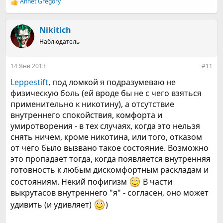
Annet Gregory
Р
е
а
к
Nikitich
ц
Наблюдатель
и
и
:
14 Янв 2013
#11
Leppestift
, под ломкой я подразумеваю не
физическую боль (ей вроде бы не с чего взяться
применительно к никотину), а отсутствие
внутреннего спокойствия, комфорта и
умиротворения - в тех случаях, когда это нельзя
снять ничем, кроме никотина, или того, отказом
от чего было вызвано такое состояние. Возможно
это пропадает тогда, когда появляется внутренняя
готовность к любым дискомфортным раскладам и
состояниям. Некий пофигизм
В части
выкрутасов внутреннего "я" - согласен, оно может
удивить (и удивляет)
)