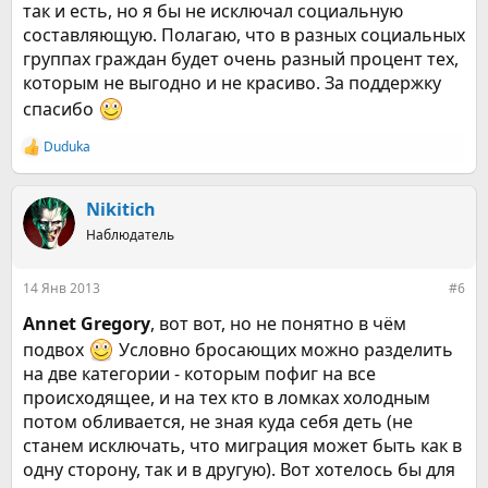
так и есть, но я бы не исключал социальную
составляющую. Полагаю, что в разных социальных
группах граждан будет очень разный процент тех,
которым не выгодно и не красиво. За поддержку
спасибо
Duduka
Р
е
а
к
Nikitich
ц
Наблюдатель
и
и
:
14 Янв 2013
#6
Annet Gregory
, вот вот, но не понятно в чём
подвох
Условно бросающих можно разделить
на две категории - которым пофиг на все
происходящее, и на тех кто в ломках холодным
потом обливается, не зная куда себя деть (не
станем исключать, что миграция может быть как в
одну сторону, так и в другую). Вот хотелось бы для