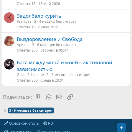
Ответы
18
13 Май 2026
Задолбало курить
K
KseniyaS
2 - 4 недели без сигарет
Ответы
18
8 Июн 2026
Выздоровление и Свобода
Ариэль
3 - 6 месяцев без сигарет
Ответы
255
Вторник в 05:47
Батл между мной и моей никотиновой
зависимостью.
Ghost Silhouette
3 - 6 месяцев без сигарет
Ответы
300
Среда в 23:01
Pinterest
WhatsApp
Электронная почта
Ссылка
Поделиться:
3 - 6 месяцев без сигарет
Основной стиль
RU
Свер
Обратная связь
Условия и правила