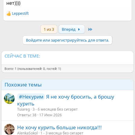
нет))))
Leppestift
Р
е
а
Last
1 из 3
Вперёд
к
ц
и
Войдите или зарегистрируйтесь для ответа.
и
:
СЕЙЧАС В ТЕМЕ:
Всего: 1 (пользователей: 0, гостей: 1)
Похожие темы
Я не хочу бросить, а брошу
#Некурим
курить
Tuiareg
3 - 6 месяцев без сигарет
Ответы
38
17 Июн 2026
Не хочу курить больше никогда!!!
AlenkaSokol
1 - 3 месяца без сигарет