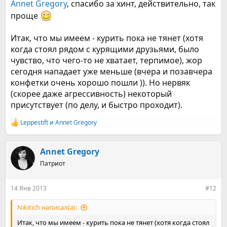
Annet Gregory
, спасибо за хинт, действительно, так
проще
Итак, что мы имеем - курить пока не тянет (хотя
когда стоял рядом с курящими друзьями, было
чувство, что чего-то не хватает, терпимое), жор
сегодня нападает уже меньше (вчера и позавчера
конфетки очень хорошо пошли )). Но нервяк
(скорее даже агрессивность) некоторый
присутствует (по делу, и быстро проходит).
Leppestift
и
Annet Gregory
Р
е
а
к
Annet Gregory
ц
Патриот
и
и
:
14 Янв 2013
#12
Nikitich написал(а):
Итак, что мы имеем - курить пока не тянет (хотя когда стоял