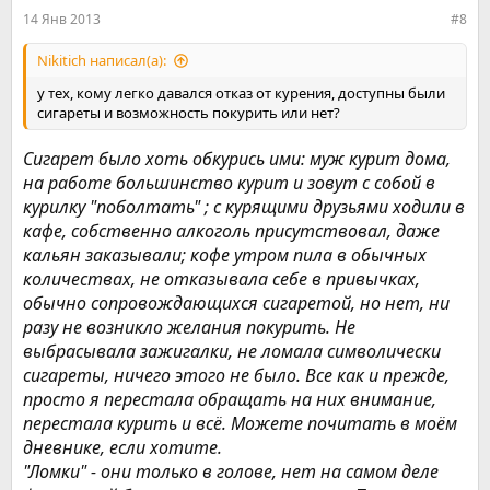
:
14 Янв 2013
#8
Nikitich написал(а):
у тех, кому легко давался отказ от курения, доступны были
сигареты и возможность покурить или нет?
Сигарет было хоть обкурись ими: муж курит дома,
на работе большинство курит и зовут с собой в
курилку "поболтать" ; с курящими друзьями ходили в
кафе, собственно алкоголь присутствовал, даже
кальян заказывали; кофе утром пила в обычных
количествах, не отказывала себе в привычках,
обычно сопровождающихся сигаретой, но нет, ни
разу не возникло желания покурить. Не
выбрасывала зажигалки, не ломала символически
сигареты, ничего этого не было. Все как и прежде,
просто я перестала обращать на них внимание,
перестала курить и всё. Можете почитать в моём
дневнике, если хотите.
"Ломки" - они только в голове, нет на самом деле