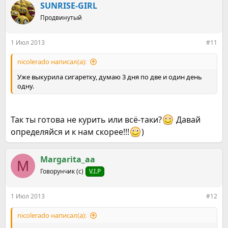
к
SUNRISE-GIRL
ц
Продвинутый
и
и
:
1 Июл 2013
#11
nicolerado написал(а):
Уже выкурила сигаретку, думаю 3 дня по две и один день
одну.
Так ты готова не курить или всё-таки?
Давай
определяйся и к нам скорее!!!
)
Margarita_aa
M
Говорунчик (с)
V.I.P
1 Июл 2013
#12
nicolerado написал(а):