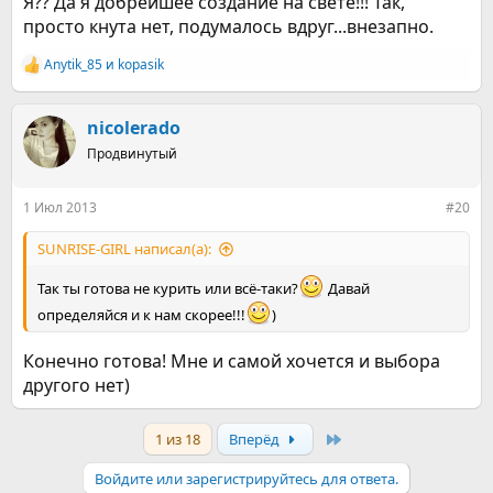
Я?? Да я добрейшее создание на свете!!! Так,
просто кнута нет, подумалось вдруг...внезапно.
Anytik_85
и
kopasik
Р
е
а
к
nicolerado
ц
Продвинутый
и
и
:
1 Июл 2013
#20
SUNRISE-GIRL написал(а):
Так ты готова не курить или всё-таки?
Давай
определяйся и к нам скорее!!!
)
Конечно готова! Мне и самой хочется и выбора
другого нет)
Last
1 из 18
Вперёд
Войдите или зарегистрируйтесь для ответа.