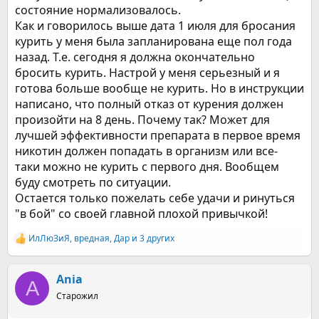
состояние нормализовалось.
Как и говорилось выше дата 1 июля для бросания
курить у меня была запланирована еще пол года
назад. Т.е. сегодня я должна окончательно
бросить курить. Настрой у меня серьезный и я
готова больше вообще не курить. Но в инструкции
написано, что полный отказ от курения должен
произойти на 8 день. Почему так? Может для
лучшей эффективности препарата в первое время
никотин должен попадать в организм или все-
таки можно не курить с первого дня. Вообщем
буду смотреть по ситуации.
Остается только пожелать себе удачи и ринуться
"в бой" со своей главной плохой привычкой!
ИлЛюЗиЯ
,
вредная
,
Дар
и 3 других
Р
е
а
к
Ania
A
ц
Старожил
и
и