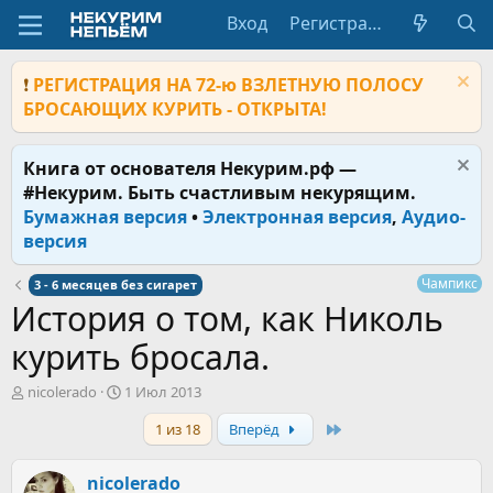
Вход
Регистрация
❗
РЕГИСТРАЦИЯ НА 72-ю ВЗЛЕТНУЮ ПОЛОСУ
БРОСАЮЩИХ КУРИТЬ - ОТКРЫТА!
Книга от основателя Некурим.рф —
#Некурим. Быть счастливым некурящим.
Бумажная версия
•
Электронная версия
,
Аудио-
версия
Чампикс
3 - 6 месяцев без сигарет
История о том, как Николь
курить бросала.
А
Д
nicolerado
1 Июл 2013
в
а
Last
1 из 18
Вперёд
т
т
о
а
р
н
nicolerado
т
а