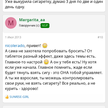
Уже выкурила сигаретку, думаю 3 дня по две и один
день одну.
Margarita_aa
M
Говорунчик (с)
V.I.P
1 Июл 2013
#10
nicolerado
, привет!
А сама не захотела попробовать бросить? От
таблеток разный эффект, даже здесь темы есть.
Главное-то настрой
А он у тебя есть! Ну хотя
если уже начала. Главное помнить, жаде если
будет тянуть взять сигу - это ОНА тобой управляет.
А ты же взрослая, ты можешь контролировать
свои руки, не взять сигарету? Все реально, а не
курить - здорово!
SUNRISE-GIRL
Р
е
а