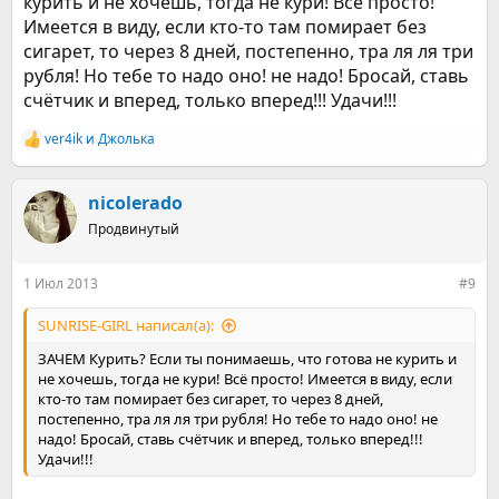
курить и не хочешь, тогда не кури! Всё просто!
Имеется в виду, если кто-то там помирает без
сигарет, то через 8 дней, постепенно, тра ля ля три
рубля! Но тебе то надо оно! не надо! Бросай, ставь
счётчик и вперед, только вперед!!! Удачи!!!
ver4ik
и
Джолька
Р
е
а
к
nicolerado
ц
Продвинутый
и
и
:
1 Июл 2013
#9
SUNRISE-GIRL написал(а):
ЗАЧЕМ Курить? Если ты понимаешь, что готова не курить и
не хочешь, тогда не кури! Всё просто! Имеется в виду, если
кто-то там помирает без сигарет, то через 8 дней,
постепенно, тра ля ля три рубля! Но тебе то надо оно! не
надо! Бросай, ставь счётчик и вперед, только вперед!!!
Удачи!!!