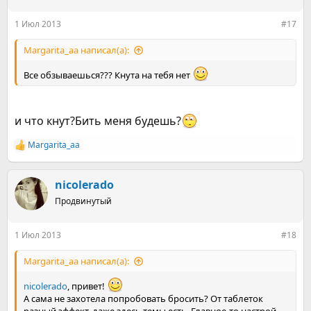
и
:
1 Июл 2013
#17
Margarita_aa написал(а):
Все обзываешься??? Кнута на тебя нет
и что кнут?Бить меня будешь?
Margarita_aa
Р
е
а
к
nicolerado
ц
Продвинутый
и
и
:
1 Июл 2013
#18
Margarita_aa написал(а):
nicolerado
, привет!
А сама не захотела попробовать бросить? От таблеток