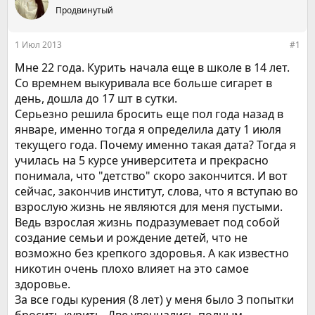
е
Продвинутый
ч
м
а
ы
л
1 Июл 2013
#1
а
Мне 22 года. Курить начала еще в школе в 14 лет.
Со времнем выкуривала все больше сигарет в
день, дошла до 17 шт в сутки.
Серьезно решила бросить еще пол года назад в
январе, именно тогда я определила дату 1 июля
текущего года. Почему именно такая дата? Тогда я
училась на 5 курсе университета и прекрасно
понимала, что "детство" скоро закончится. И вот
сейчас, закончив институт, слова, что я вступаю во
взрослую жизнь не являются для меня пустыми.
Ведь взрослая жизнь подразумевает под собой
создание семьи и рождение детей, что не
возможно без крепкого здоровья. А как известно
никотин очень плохо влияет на это самое
здоровье.
За все годы курения (8 лет) у меня было 3 попытки