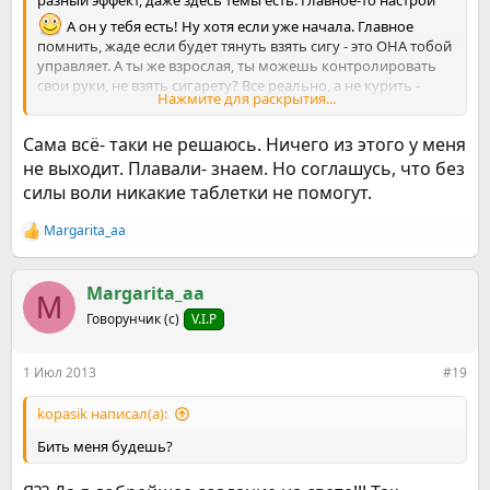
разный эффект, даже здесь темы есть. Главное-то настрой
А он у тебя есть! Ну хотя если уже начала. Главное
помнить, жаде если будет тянуть взять сигу - это ОНА тобой
управляет. А ты же взрослая, ты можешь контролировать
свои руки, не взять сигарету? Все реально, а не курить -
Нажмите для раскрытия...
здорово!
Сама всё- таки не решаюсь. Ничего из этого у меня
не выходит. Плавали- знаем. Но соглашусь, что без
силы воли никакие таблетки не помогут.
Margarita_aa
Р
е
а
к
Margarita_aa
M
ц
Говорунчик (с)
V.I.P
и
и
:
1 Июл 2013
#19
kopasik написал(а):
Бить меня будешь?