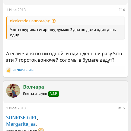
1 Июл 2013
#14
nicolerado написал(а):
Уже выкурила сигаретку, думаю 3 дня по две и один день
одну.
А если 3 дня по ни одной, и один день ни разу?что
эти 7 горсток вонючей соломы в бумаге дадут?
SUNRISE-GIRL
Р
е
а
к
Волчара
ц
Бояться глупо
V.I.P
и
и
:
1 Июл 2013
#15
SUNRISE-GIRL
,
Margarita_aa
,