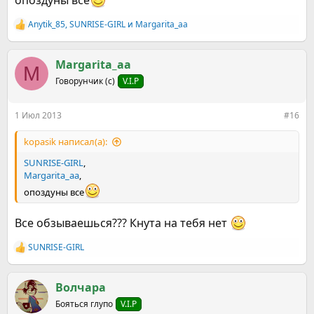
опоздуны все
Anytik_85
,
SUNRISE-GIRL
и
Margarita_aa
Р
е
а
к
Margarita_aa
M
ц
Говорунчик (с)
V.I.P
и
и
:
1 Июл 2013
#16
kopasik написал(а):
SUNRISE-GIRL
,
Margarita_aa
,
опоздуны все
Все обзываешься??? Кнута на тебя нет
SUNRISE-GIRL
Р
е
а
к
Волчара
ц
Бояться глупо
V.I.P
и