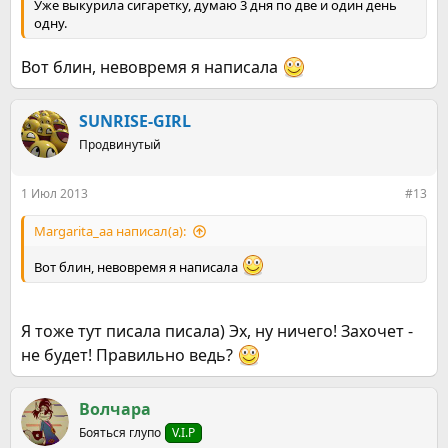
Уже выкурила сигаретку, думаю 3 дня по две и один день
одну.
Вот блин, невовремя я написала
SUNRISE-GIRL
Продвинутый
1 Июл 2013
#13
Margarita_aa написал(а):
Вот блин, невовремя я написала
Я тоже тут писала писала) Эх, ну ничего! Захочет -
не будет! Правильно ведь?
Волчара
Бояться глупо
V.I.P