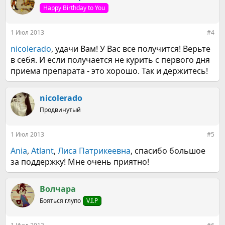
Happy Birthday to You
1 Июл 2013
#4
nicolerado
, удачи Вам! У Вас все получится! Верьте
в себя. И если получается не курить с первого дня
приема препарата - это хорошо. Так и держитесь!
nicolerado
Продвинутый
1 Июл 2013
#5
Ania
,
Atlant
,
Лиса Патрикеевна
, спасибо большое
за поддержку! Мне очень приятно!
Волчара
Бояться глупо
V.I.P