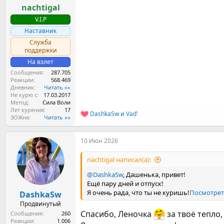
nachtigal
V.I.P
Наставник
Служба
поддержки
На взлет
Сообщения
287.705
Реакции
568.469
Дневник
Читать »»
Не курю с
17.03.2017
Метод
Сила Воли
Лет курения
17
DashkaSw
и
Vad'
Р
ЗОЖня
Читать »»
е
а
10 Июн 2026
к
ц
и
nachtigal написал(а):
и
:
@DashkaSw
, Дашенька, привет!
Ещё пару дней и отпуск!
Я очень рада, что ты не куришь!
Посмотрет
DashkaSw
Продвинутый
Спасибо, Леночка
за твоё тепло
Сообщения
260
Реакции
1.006