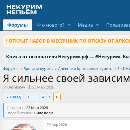
Форумы
Что нового?
Медиа
Пользова
❗
ОТКРЫТ НАБОР В МЕСЯЧНИК ПО ОТКАЗУ ОТ АЛКОГ
Книга от основателя Некурим.рф — #Некурим. Б
Форумы
Бросаем курить
Дневники бросающих курить
1 - 3 
Я сильнее своей зависи
А
Д
DashkaSw
23 Мар 2026
в
а
Назад
1
…
4
5
6
т
т
о
а
Не курю с
р
23 Мар 2026
н
Способ отказа
т
а
Сила воли
е
ч
м
а
29 Апр 2026
ы
л