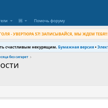
тели
🆘
Помочь форуму
ОЛЯ - УВЕРТЮРА 57! ЗАПИСЫВАЙСЯ, МЫ ЖДЕМ ТЕБЯ!!
ыть счастливым некурящим.
Бумажная версия
•
Элек
месяца без сигарет
мости