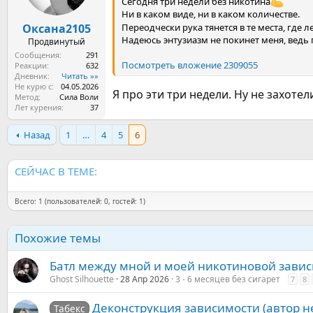
Сегодня три недели без никотина
Ни в каком виде, ни в каком количестве.
Оксана2105
Переодчески рука тянется в те места, где
Надеюсь энтузиазм не покинет меня, ведь 
Продвинутый
Сообщения
291
Посмотреть вложение 2309055
Реакции
632
Дневник
Читать »»
Не курю с
04.05.2026
Я про эти три недели. Ну не захоте
Метод
Сила Воли
Лет курения
37
Назад
1
…
4
5
6
СЕЙЧАС В ТЕМЕ:
Всего: 1 (пользователей: 0, гостей: 1)
Похожие темы
Батл между мной и моей никотиновой зави
Ghost Silhouette
28 Апр 2026
3 - 6 месяцев без сигарет
7
8
Деконструкция зависимости (автор не
Табекс