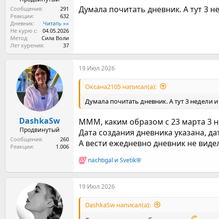
Думала почитать дневник. А тут 3 не
Сообщения
291
Реакции
632
Дневник
Читать »»
Не курю с
04.05.2026
Метод
Сила Воли
Лет курения
37
19 Июл 2026
Оксана2105 написал(а):
Думала почитать дневник. А тут 3 недели и 
DashkaSw
МММ, каким образом с 23 марта 3 н
Продвинутый
Дата создания дневника указана, да
Сообщения
260
А вести ежедневно дневник не видел
Реакции
1.006
nachtigal
и
Svetik🌸
Р
е
а
19 Июл 2026
к
ц
и
DashkaSw написал(а):
и
: