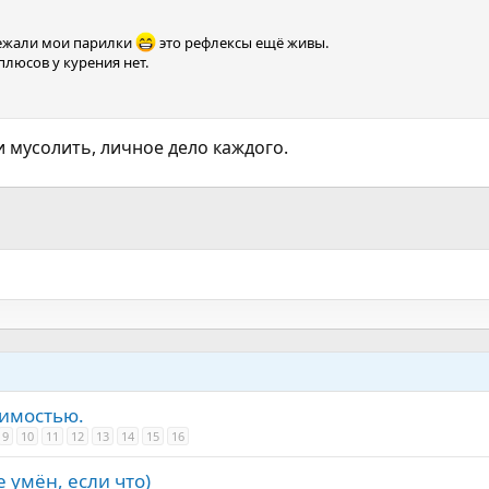
 лежали мои парилки
это рефлексы ещё живы.
плюсов у курения нет.
ли мусолить, личное дело каждого.
симостью.
9
10
11
12
13
14
15
16
 умён, если что)