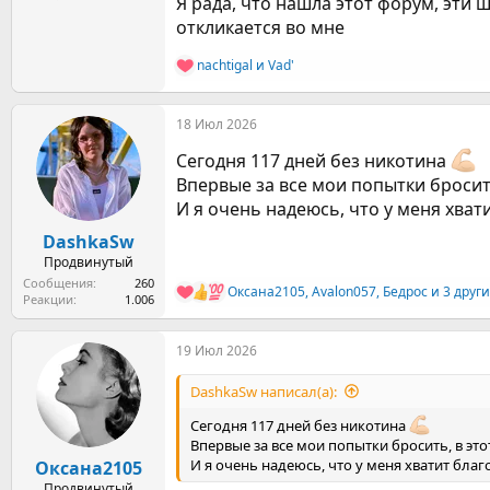
Я рада, что нашла этот форум, эти
откликается во мне
nachtigal
и
Vad'
Р
е
а
18 Июл 2026
к
ц
Сегодня 117 дней без никотина
и
и
Впервые за все мои попытки бросить
:
И я очень надеюсь, что у меня хва
DashkaSw
Продвинутый
Сообщения
260
Оксана2105
,
Avalon057
,
Бедрос
и 3 други
Р
Реакции
1.006
е
а
19 Июл 2026
к
ц
и
DashkaSw написал(а):
и
:
Сегодня 117 дней без никотина
Впервые за все мои попытки бросить, в это
И я очень надеюсь, что у меня хватит бла
Оксана2105
Продвинутый