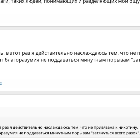
 шаги, таких людей, понимающих и разделяющих мои ощущ
, в этот раз я действительно наслаждаюсь тем, что не 
тит благоразумия не поддаваться минутным порывам "зат
х
т раз я действительно наслаждаюсь тем, что не привязана к никотину.
горазумия не поддаваться минутным порывам "затянуться всего разок".