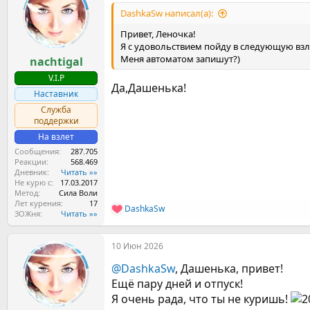
а
DashkaSw написал(а):
Привет, Леночка!
Я с удовольствием пойду в следующую взл
Меня автоматом запишут?)
nachtigal
V.I.P
Да,Дашенька!
Наставник
Служба
поддержки
На взлет
Сообщения
287.705
Реакции
568.469
Дневник
Читать »»
Не курю с
17.03.2017
Метод
Сила Воли
Лет курения
17
DashkaSw
Р
ЗОЖня
Читать »»
е
а
10 Июн 2026
к
ц
@DashkaSw
, Дашенька, привет!
и
и
Ещё пару дней и отпуск!
:
Я очень рада, что ты не куришь!