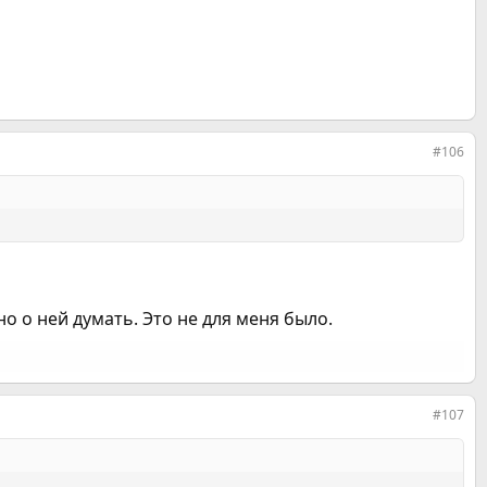
#106
о о ней думать. Это не для меня было.
#107