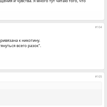
ения и чувства. Я много тут читаю того, что
#104
привязана к никотину.
януться всего разок".
#105