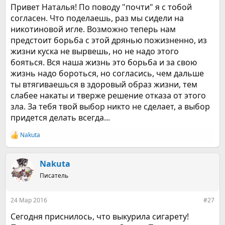
Привет Наталья! По поводу "почти" я с тобой
согласен. Что поделаешь, раз мы сидели на
никотиновой игле. Возможно теперь нам
предстоит борьба с этой дрянью пожизненно, из
жизни куска не вырвешь, но не надо этого
бояться. Вся наша жизнь это борьба и за свою
жизнь надо бороться, но согласись, чем дальше
ты втягиваешься в здоровый образ жизни, тем
слабее накаты и тверже решение отказа от этого
зла. За тебя твой выбор никто не сделает, а выбор
придется делать всегда...
Nakuta
Р
е
а
к
Nakuta
ц
Писатель
и
и
:
24 Мар 2016
#27
Сегодня приснилось, что выкурила сигарету!