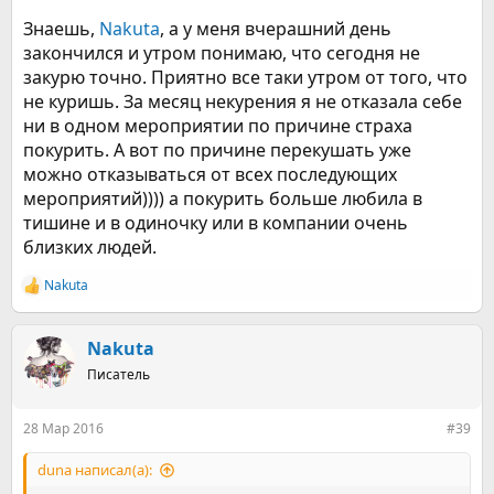
Знаешь,
Nakuta
, а у меня вчерашний день
закончился и утром понимаю, что сегодня не
закурю точно. Приятно все таки утром от того, что
не куришь. За месяц некурения я не отказала себе
ни в одном мероприятии по причине страха
покурить. А вот по причине перекушать уже
можно отказываться от всех последующих
мероприятий)))) а покурить больше любила в
тишине и в одиночку или в компании очень
близких людей.
Nakuta
Р
е
а
к
Nakuta
ц
Писатель
и
и
:
28 Мар 2016
#39
duna написал(а):