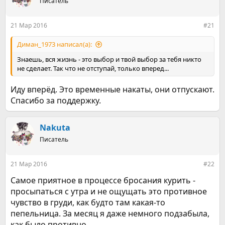
е
Писатель
ч
м
а
ы
л
21 Мар 2016
#21
а
Диман_1973 написал(а):
Знаешь, вся жизнь - это выбор и твой выбор за тебя никто
не сделает. Так что не отступай, только вперед...
Иду вперёд. Это временные накаты, они отпускают.
Спасибо за поддержку.
Nakuta
Писатель
21 Мар 2016
#22
Самое приятное в процессе бросания курить -
просыпаться с утра и не ощущать это противное
чувство в груди, как будто там какая-то
пепельница. За месяц я даже немного подзабыла,
как было противно.