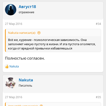
а
к
Август18
ц
отражение
и
и
:
27 Мар 2016
#34
Nakuta написал(а):
Всё же, курение - психологическая зависимость. Она
заполняет некую пустоту в жизни. И эта пустота оголяется,
когда от вредной привычки избавляешься
Полностью согласен.
Nakuta
Р
е
а
к
Nakuta
ц
Писатель
и
и
:
27 Мар 2016
#35