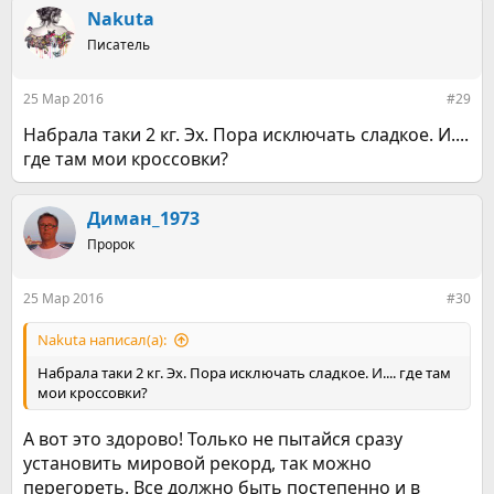
к
Nakuta
ц
Писатель
и
и
:
25 Мар 2016
#29
Набрала таки 2 кг. Эх. Пора исключать сладкое. И....
где там мои кроссовки?
Диман_1973
Пророк
25 Мар 2016
#30
Nakuta написал(а):
Набрала таки 2 кг. Эх. Пора исключать сладкое. И.... где там
мои кроссовки?
А вот это здорово! Только не пытайся сразу
установить мировой рекорд, так можно
перегореть. Все должно быть постепенно и в