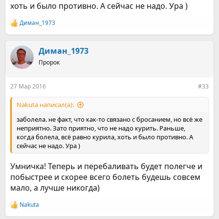
хоть и было противно. А сейчас не надо. Ура )
Диман_1973
Р
е
а
к
Диман_1973
ц
Пророк
и
и
:
27 Мар 2016
#33
Nakuta написал(а):
заболела. не факт, что как-то связано с бросанием, но всё же
неприятно. Зато приятно, что не надо курить. Раньше,
когда болела, всё равно курила, хоть и было противно. А
сейчас не надо. Ура )
Умничка! Теперь и перебаливать будет полегче и
побыстрее и скорее всего болеть будешь совсем
мало, а лучше никогда)
Nakuta
Р
е