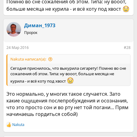
Помню во сне сожаления об этом. Типа: ну вооот,
больше месяца не курила - и всё коту под хвост
Диман_1973
Пророк
24 Мар 2016
#28
Nakuta написал(а):
Сегодня приснилось, что выкурила сигарету! Помню во сне
сожаления об этом. Типа: ну вооот, больше месяца не
курила - и всё коту под хвост
Это нормально, у многих такое случается. Зато
какие ощущения послепробуждения и осознания,
что это просто сон и во рту нет той погани... Прям
начинаешь гордиться собой)
Nakuta
Р
е
а