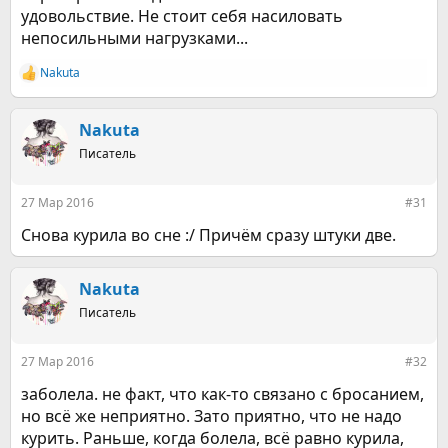
удовольствие. Не стоит себя насиловать
непосильными нагрузками...
Nakuta
Р
е
а
к
Nakuta
ц
Писатель
и
и
:
27 Мар 2016
#31
Снова курила во сне :/ Причём сразу штуки две.
Nakuta
Писатель
27 Мар 2016
#32
заболела. не факт, что как-то связано с бросанием,
но всё же неприятно. Зато приятно, что не надо
курить. Раньше, когда болела, всё равно курила,