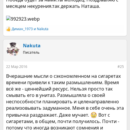
месяцем некурения.так держать Наташа.
Диман_1973
и
Nakuta
Р
е
а
к
Nakuta
ц
Писатель
и
и
:
22 Мар 2016
#25
Вчерашние мысли о сэкономленном на сигаретах
времени привели к таким размышлениям. Время
всё же - ценнейший ресурс. Нельзя просто так
смывать его в унитаз. Размышляла о своей
неспособности планировать и целенаправленно
реализовывать задуманное. Меня в себе очень эта
привычка раздражает. Даже мучает.
Вот с
сигаретами, в общем, почти получилось. Почти -
потому что иногда возникают сомнения и