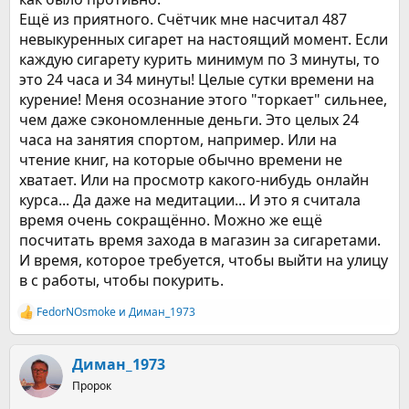
Ещё из приятного. Счётчик мне насчитал 487
невыкуренных сигарет на настоящий момент. Если
каждую сигарету курить минимум по 3 минуты, то
это 24 часа и 34 минуты! Целые сутки времени на
курение! Меня осознание этого "торкает" сильнее,
чем даже сэкономленные деньги. Это целых 24
часа на занятия спортом, например. Или на
чтение книг, на которые обычно времени не
хватает. Или на просмотр какого-нибудь онлайн
курса... Да даже на медитации... И это я считала
время очень сокращённо. Можно же ещё
посчитать время захода в магазин за сигаретами.
И время, которое требуется, чтобы выйти на улицу
в с работы, чтобы покурить.
FedorNOsmoke
и
Диман_1973
Р
е
а
к
Диман_1973
ц
Пророк
и
и