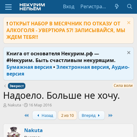
Вход
Регистрация
❗
ОТКРЫТ НАБОР В МЕСЯЧНИК ПО ОТКАЗУ ОТ
АЛКОГОЛЯ - УВЕРТЮРА 57! ЗАПИСЫВАЙСЯ, МЫ
ЖДЕМ ТЕБЯ!!
Книга от основателя Некурим.рф —
#Некурим. Быть счастливым некурящим.
Бумажная версия
•
Электронная версия
,
Аудио-
версия
Сила воли
Эверест
Надоело. Больше не хочу.
А
Д
Nakuta
16 Мар 2016
в
а
First
Last
Назад
2 из 10
Вперёд
т
т
о
а
р
н
Nakuta
т
а