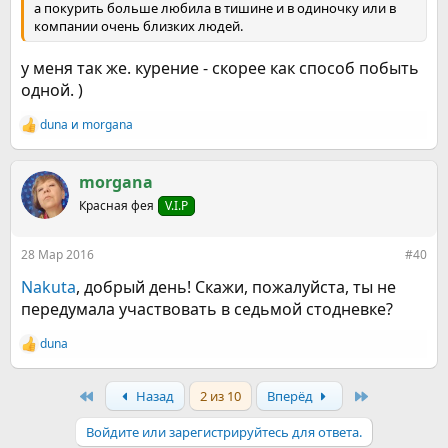
а покурить больше любила в тишине и в одиночку или в
компании очень близких людей.
у меня так же. курение - скорее как способ побыть
одной. )
duna
и
morgana
Р
е
а
к
morgana
ц
Красная фея
V.I.P
и
и
:
28 Мар 2016
#40
Nakuta
, добрый день! Скажи, пожалуйста, ты не
передумала участвовать в седьмой стодневке?
duna
Р
е
а
First
Last
Назад
2 из 10
Вперёд
к
ц
и
Войдите или зарегистрируйтесь для ответа.
и