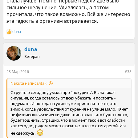
стала лучше. Помню, первые недели две было
сильное шелушение. Удивлялась, а потом
прочитала, что такое возможно. Всё же интересно
эта гадость в организм встраивается.
duna
Р
е
а
к
duna
ц
Ветеран
и
и
:
28 Мар 2016
#38
Nakuta написал(а):
С грустью сегодня думала про "покурить". Была такая
ситуация, когда хотелось от всех убежать и постоять -
подумать. И погода на улице уже приятная - не то, что
зимой, когда удовольствия от курения на улице мало. Тянет
не физически. Физически даже точно знаю, что будет плохо,
будет тошнить. Страшно, что в момент такой вот слабости
как сегодня, рядом может оказаться кто-то с сигаретой. И я
не сдержусь.