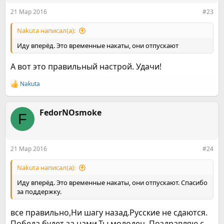
:
21 Мар 2016
#23
Nakuta написал(а):
Иду вперёд. Это временные накаты, они отпускают
А вот это правильный настрой. Удачи!
Nakuta
Р
е
а
к
FedorNOsmoke
F
ц
и
и
:
21 Мар 2016
#24
Nakuta написал(а):
Иду вперёд. Это временные накаты, они отпускают. Спасибо
за поддержку.
все правильно,Ни шагу назад.Русские не сдаются.
Победа будет за нами.Ты молодец. Поздравляю с