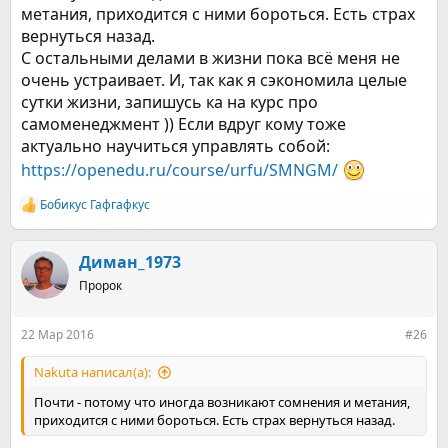
метания, приходится с ними бороться. Есть страх
вернуться назад.
С остальными делами в жизни пока всё меня не
очень устраивает. И, так как я сэкономила целые
сутки жизни, запишусь ка на курс про
самоменеджмент )) Если вдруг кому тоже
актуально научиться управлять собой:
https://openedu.ru/course/urfu/SMNGM/
Бобикус Гафгафкус
Р
е
а
к
Диман_1973
ц
Пророк
и
и
:
22 Мар 2016
#26
Nakuta написал(а):
Почти - потому что иногда возникают сомнения и метания,
приходится с ними бороться. Есть страх вернуться назад.