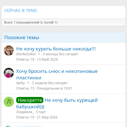
:
СЕЙЧАС В ТЕМЕ:
Всего: 1 (пользователей: 0, гостей: 1)
Похожие темы
Не хочу курить больше никогда!!!
AlenkaSokol
1 - 3 месяца без сигарет
Ответы
18
13 Май 2026
Хочу бросить снюс и никотиновые
пластинки
dai$y
1 - 2 недели без сигарет
Ответы
73
Понедельник в 19:01
Не хочу быть курящей
Никоретте
Л
бабушкой)))
Людмила_
Старт
Ответы
10
21 Мар 2026