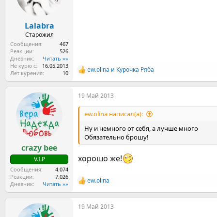
:
Lalabra
Старожил
Сообщения
467
Реакции
526
Дневник
Читать »»
Не курю с
16.05.2013
ew.olina
и
Курочка Ряба
Р
Лет курения
10
е
а
19 Май 2013
к
ц
и
ew.olina написал(а):
и
:
Ну и немного от себя, а лучше много
Обязательно брошу!
crazy bee
хорошо же!
V.I.P
Сообщения
4.074
Реакции
7.026
ew.olina
Р
Дневник
Читать »»
е
а
19 Май 2013
к
ц