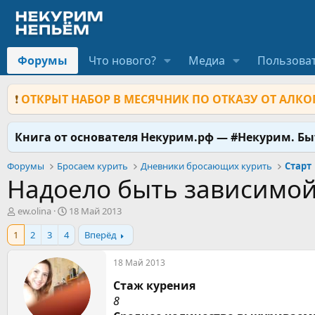
Форумы
Что нового?
Медиа
Пользова
❗
ОТКРЫТ НАБОР В МЕСЯЧНИК ПО ОТКАЗУ ОТ АЛКОГ
Книга от основателя Некурим.рф — #Некурим. Б
Форумы
Бросаем курить
Дневники бросающих курить
Старт
Надоело быть зависимой
А
Д
ew.olina
18 Май 2013
в
а
1
2
3
4
Вперёд
т
т
о
а
р
н
18 Май 2013
т
а
Стаж курения
е
ч
м
а
8
ы
л