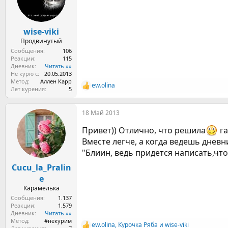
wise-viki
Продвинутый
Сообщения
106
Реакции
115
Дневник
Читать »»
Не курю с
20.05.2013
Метод
Аллен Карр
ew.olina
Р
Лет курения
5
е
а
18 Май 2013
к
ц
Привет)) Отлично, что решила
га
и
и
Вместе легче, а когда ведешь дневн
:
"Блиин, ведь придется написать,что 
Cucu_la_Pralin
e
Карамелька
Сообщения
1.137
Реакции
1.579
Дневник
Читать »»
Метод
#некурим
ew.olina
,
Курочка Ряба
и
wise-viki