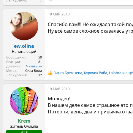
Р
Лет курения
7
е
а
19 Май 2013
к
ц
Спасибо вам!!! Не ожидала такой по
и
и
Ну всё самое сложное оказалась утрен
:
ew.olina
Начинающий
Сообщения
59
Реакции
81
Дневник
Читать »»
Метод
Сила Воли
Ольга Брежнева
,
Курочка Ряба
,
Lalabra
и ещё
Р
Лет курения
12
е
а
19 Май 2013
к
ц
Молодец!
и
и
В нашем деле самое страшное это п
:
Потерпи, день, два и привычка отва
Krem
житель Олимпа
V.I.P