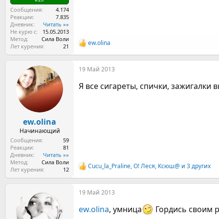
Сообщения
4.174
Реакции
7.835
Дневник
Читать »»
Не курю с
15.05.2013
Метод
Сила Воли
ew.olina
Р
Лет курения
21
е
а
19 Май 2013
к
ц
Я все сигареты, спички, зажигалки 
и
и
:
ew.olina
Начинающий
Сообщения
59
Реакции
81
Дневник
Читать »»
Метод
Сила Воли
Cucu_la_Praline
,
О! Леся
,
Ксюш@
и 3 других
Р
Лет курения
12
е
а
19 Май 2013
к
ц
ew.olina
, умница
Гордись своим р
и
и