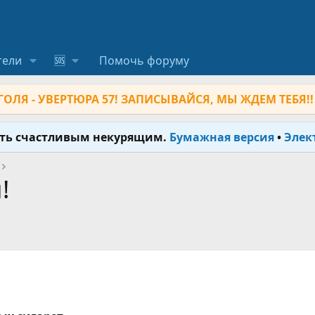
тели
🆘
Помочь форуму
ОЛЯ - УВЕРТЮРА 57! ЗАПИСЫВАЙСЯ, МЫ ЖДЕМ ТЕБЯ!!
ыть счастливым некурящим.
Бумажная версия
•
Элек
!