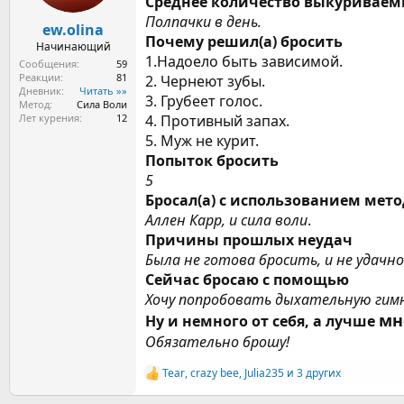
Среднее количество выкуриваем
а
Полпачки в день.
ew.olina
Почему решил(а) бросить
Начинающий
1.Надоело быть зависимой.
Сообщения
59
Реакции
81
2. Чернеют зубы.
Дневник
Читать »»
3. Грубеет голос.
Метод
Сила Воли
Лет курения
12
4. Противный запах.
5. Муж не курит.
Попыток бросить
5
Бросал(а) с использованием мет
Аллен Карр, и сила воли
.
Причины прошлых неудач
Была не готова бросить, и не удачн
Сейчас бросаю с помощью
Хочу попробовать дыхательную гим
мн
Ну и немного от себя, а лучше
Обязательно брошу!
Tear
,
crazy bee
,
Julia235
и 3 других
Р
е