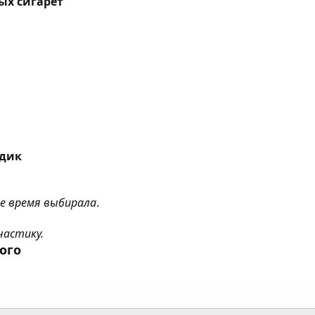
ых сигарет
одик
ое время выбирала
.
настику.
ого