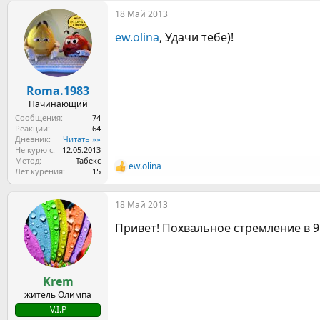
а
18 Май 2013
к
ц
ew.olina
, Удачи тебе)!
и
и
:
Roma.1983
Начинающий
Сообщения
74
Реакции
64
Дневник
Читать »»
Не курю с
12.05.2013
Метод
Табекс
ew.olina
Р
Лет курения
15
е
а
18 Май 2013
к
ц
Привет! Похвальное стремление в 9:
и
и
:
Krem
житель Олимпа
V.I.P