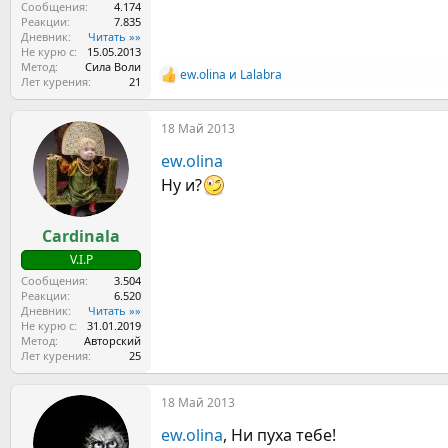
Сообщения
4.174
Реакции
7.835
Дневник
Читать »»
Не курю с
15.05.2013
Метод
Сила Воли
ew.olina
и
Lalabra
Р
Лет курения
21
е
а
18 Май 2013
к
ц
ew.olina
и
и
Ну и?
:
Cardinala
V.I.P
Сообщения
3.504
Реакции
6.520
Дневник
Читать »»
Не курю с
31.01.2019
Метод
Авторский
Лет курения
25
18 Май 2013
ew.olina
, Ни пуха тебе!