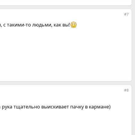
#7
, с такими-то людьми, как вы!
#8
 рука тщательно выискивает пачку в кармане)