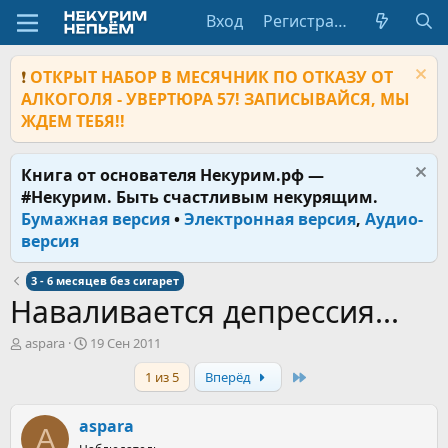
Вход
Регистрация
❗
ОТКРЫТ НАБОР В МЕСЯЧНИК ПО ОТКАЗУ ОТ
АЛКОГОЛЯ - УВЕРТЮРА 57! ЗАПИСЫВАЙСЯ, МЫ
ЖДЕМ ТЕБЯ!!
Книга от основателя Некурим.рф —
#Некурим. Быть счастливым некурящим.
Бумажная версия
•
Электронная версия
,
Аудио-
версия
3 - 6 месяцев без сигарет
Наваливается депрессия...
А
Д
aspara
19 Сен 2011
в
а
Last
1 из 5
Вперёд
т
т
о
а
р
н
aspara
A
т
а