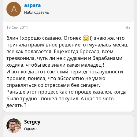
к
aspara
A
ц
Наблюдатель
и
и
:
19 Сен 2011
#3
блин ! хорошо сказано, Огонек
)) знаю же, что
приняла правильное решение, отмучалась месяц,
все как полагается. Еще когда бросала, всем
трезвонила, чуть ли не с дудками и барабанами
ходила, чтобы все знали какая маладец !
И вот когда этот светский период показушности
прошел, поняла, что абсолютно не умею
справляться со стрессами без сигарет.
Раньше этот процесс как то проще казался, когда
было трудно - пошел-покурил. А щас то чего
делать ?
Sergey
Одмин