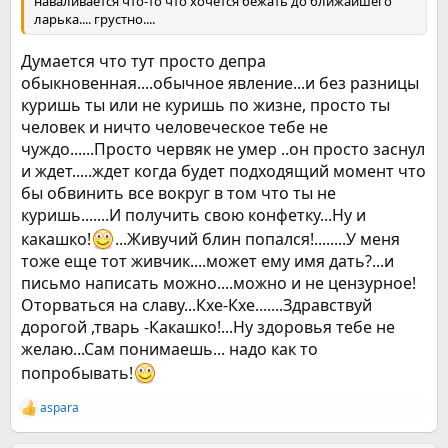
наваливается что-то что хочется бежать до ближайшего
ларька.... грустно....
Думается что тут просто депра
обыкновенная....обычное явление...и без разницы
куришь ты или не куришь по жизне, просто ты
человек и ничто человеческое тебе не
чуждо......Просто червяк не умер ..он просто заснул
и ждет.....ждет когда будет подходящий момент что
бы обвинить все вокруг в том что ты не
куришь.......И получить свою конфетку...Ну и
какашко!
...Живучий блин попался!........У меня
тоже еще тот живчик....может ему имя дать?...и
письмо написать можно....можно и не цензурное!
Оторваться на славу...Кхе-Кхе.......Здравствуй
дорогой ,тварь -Какашко!...Ну здоровья тебе не
желаю...Сам понимаешь... надо как то
попробывать!
aspara
Р
е
а