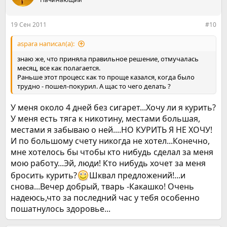
19 Сен 2011
#10
aspara написал(а):
знаю же, что приняла правильное решение, отмучалась
месяц, все как полагается.
Раньше этот процесс как то проще казался, когда было
трудно - пошел-покурил. А щас то чего делать ?
У меня около 4 дней без сигарет...Хочу ли я курить?
У меня есть тяга к никотину, местами большая,
местами я забываю о ней....НО КУРИТЬ Я НЕ ХОЧУ!
И по большому счету никогда не хотел...Конечно,
мне хотелось бы чтобы кто нибудь сделал за меня
мою работу...Эй, люди! Кто нибудь хочет за меня
бросить курить?
Шквал предложений!...и
снова...Вечер добрый, тварь -Какашко! Очень
надеюсь,что за последний час у тебя особенно
пошатнулось здоровье...