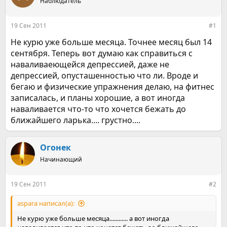
е
Наблюдатель
ч
м
а
ы
л
19 Сен 2011
#1
а
Не курю уже больше месяца. Точнее месяц был 14
сентября. Теперь вот думаю как справиться с
наваливаеющейся депрессией, даже не
депрессией, опусташенностью что ли. Вроде и
бегаю и физические упражнения делаю, на фитнес
записалась, и планы хорошие, а вот иногда
наваливается что-то что хочется бежать до
ближайшего ларька.... грустно....
Огонек
Начинающий
19 Сен 2011
#2
aspara написал(а):
Не курю уже больше месяца............ а вот иногда