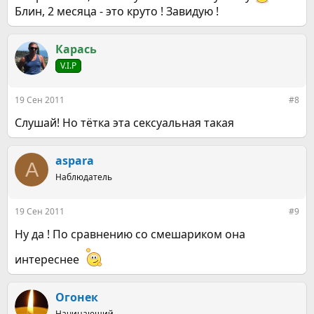
Блин, 2 месяца - это круто ! Завидую !
Карась
V.I.P
19 Сен 2011
#8
Слушай! Но тётка эта сексуальная такая
aspara
A
Наблюдатель
19 Сен 2011
#9
Ну да ! По сравнению со смешариком она
интереснее
Огонек
Начинающий