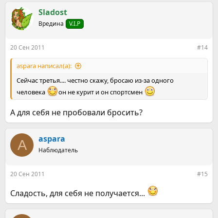
Sladost
Вредина
V.I.P
20 Сен 2011
#14
aspara написал(а):
Сейчас третья.... честно скажу, бросаю из-за одного
человека
он не курит и он спортсмен
А для себя не пробовали бросить?
aspara
A
Наблюдатель
20 Сен 2011
#15
Сладость, для себя не получается...