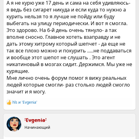
А я не курю уже 17 день и сама на себя удивляюсь-
я ведь без сигарет никуда и если куда то нужно а
курить нельзя то я лучше не пойду или буду
выбегать на улицу периодически. И вот я смогла.
Это здорово. На 6-й день очень тянуло- а так
вполне сносно. Главное хотеть взаправду и не
дать этому хитрому который шепчет - да еще не
так все плохо можно и покурить .....не поддаваться
и вообще этот шепот не слушать . Это агент
никатиновый в мозгах сидит. Держимся. Мы уже не
курящие.
Мне лично очень форум помог я вижу реальных
людей которые смогли- раз столько людей смогло
значит и я могу.
hls
и
'Evgenia'
Р
е
а
к
'Evgenia'
ц
Начинающий
и
и