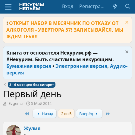
Вход
Регистрация
❗
ОТКРЫТ НАБОР В МЕСЯЧНИК ПО ОТКАЗУ ОТ
АЛКОГОЛЯ - УВЕРТЮРА 57! ЗАПИСЫВАЙСЯ, МЫ
ЖДЕМ ТЕБЯ!!
Книга от основателя Некурим.рф —
#Некурим. Быть счастливым некурящим.
Бумажная версия
•
Электронная версия
,
Аудио-
версия
3 - 6 месяцев без сигарет
Первый день
А
Д
'Evgenia'
5 Май 2014
в
а
First
Last
Назад
2 из 5
Вперёд
т
т
о
а
р
н
Жулия
т
а