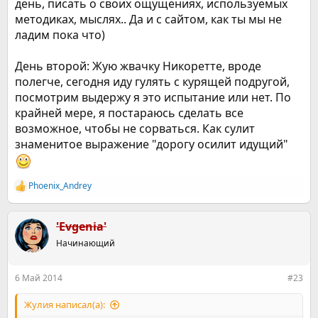
день, писать о своих ощущениях, используемых
методиках, мыслях.. Да и с сайтом, как ты мы не
ладим пока что)
День второй: Жую жвачку Никоретте, вроде
полегче, сегодня иду гулять с курящей подругой,
посмотрим выдержу я это испытание или нет. По
крайней мере, я постараюсь сделать все
возможное, чтобы не сорваться. Как сулит
знаменитое выражение "дорогу осилит идущий"
Phoenix_Andrey
Р
е
а
к
'Evgenia'
ц
Начинающий
и
и
:
6 Май 2014
#23
Жулия написал(а):