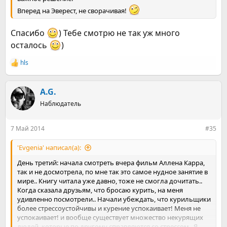
Вперед на Эверест, не сворачивая!
Спасибо
) Тебе смотрю не так уж много
осталось
)
hls
Р
е
а
к
A.G.
ц
Наблюдатель
и
и
:
7 Май 2014
#35
'Evgenia' написал(а):
День третий: начала смотреть вчера фильм Аллена Карра,
так и не досмотрела, по мне так это самое нудное занятие в
мире.. Книгу читала уже давно, тоже не смогла дочитать..
Когда сказала друзьям, что бросаю курить, на меня
удивленно посмотрели.. Начали убеждать, что курильщики
более стрессоустойчивы и курение успокаивает! Меня не
успокаивает! и вообще существует множество некурящих
людей, которые по другому справляются со стрессом.. Я