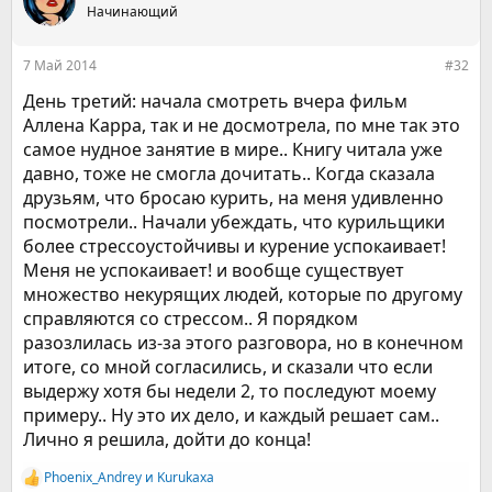
Начинающий
7 Май 2014
#32
День третий: начала смотреть вчера фильм
Аллена Карра, так и не досмотрела, по мне так это
самое нудное занятие в мире.. Книгу читала уже
давно, тоже не смогла дочитать.. Когда сказала
друзьям, что бросаю курить, на меня удивленно
посмотрели.. Начали убеждать, что курильщики
более стрессоустойчивы и курение успокаивает!
Меня не успокаивает! и вообще существует
множество некурящих людей, которые по другому
справляются со стрессом.. Я порядком
разозлилась из-за этого разговора, но в конечном
итоге, со мной согласились, и сказали что если
выдержу хотя бы недели 2, то последуют моему
примеру.. Ну это их дело, и каждый решает сам..
Лично я решила, дойти до конца!
Phoenix_Andrey
и
Kurukaxa
Р