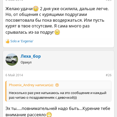
Желаю удачи
2 дня уже осилила, дальше легче.
Но, от общения с курящими подругами
посоветовала бы пока воздержаться. Или пусть
курят в твое отсутсвие. Я сама много раз
срывалась из-за подруг
Solo
и
'Evgenia'
Р
е
а
к
Леха_бор
ц
Оракул
и
и
:
6 Май 2014
#26
Phoenix_Andrey написал(а):
Несколько раз уже натыкаюсь на это сообщение и каждый
раз читаю о поздравлениях с девочкой)))
Эх ты.....повнимательней надо быть...Курение тебе
внимание рассеяло