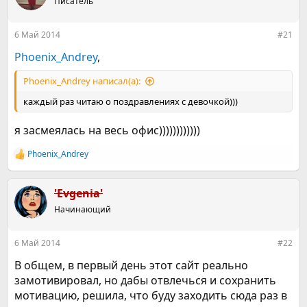
е
Писатель
ч
м
а
ы
л
6 Май 2014
#21
а
Phoenix_Andrey
,
Phoenix_Andrey написал(а):
каждый раз читаю о поздравлениях с девочкой)))
я засмеялась на весь офис))))))))))))
Phoenix_Andrey
Р
е
а
к
'Evgenia'
ц
Начинающий
и
и
:
6 Май 2014
#22
В общем, в первый день этот сайт реально
замотивировал, но дабы отвлечься и сохранить
мотивацию, решила, что буду заходить сюда раз в