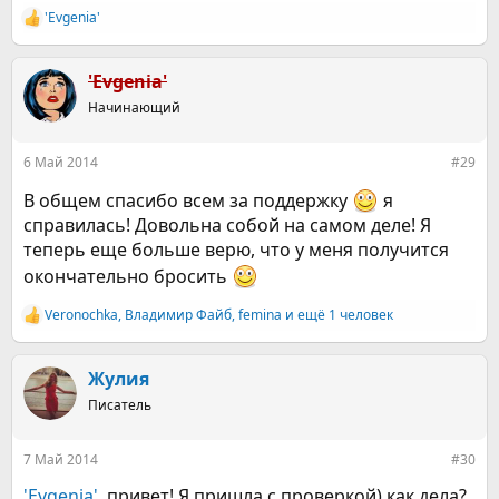
'Evgenia'
Р
е
а
к
'Evgenia'
ц
Начинающий
и
и
:
6 Май 2014
#29
В общем спасибо всем за поддержку
я
справилась! Довольна собой на самом деле! Я
теперь еще больше верю, что у меня получится
окончательно бросить
Veronochka
,
Владимир Файб
,
femina
и ещё 1 человек
Р
е
а
к
Жулия
ц
Писатель
и
и
:
7 Май 2014
#30
'Evgenia'
, привет! Я пришла с проверкой) как дела?