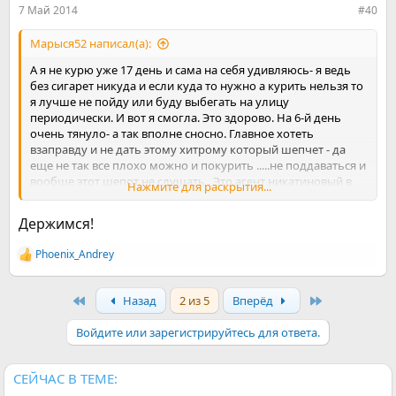
:
7 Май 2014
#40
Марыся52 написал(а):
А я не курю уже 17 день и сама на себя удивляюсь- я ведь
без сигарет никуда и если куда то нужно а курить нельзя то
я лучше не пойду или буду выбегать на улицу
периодически. И вот я смогла. Это здорово. На 6-й день
очень тянуло- а так вполне сносно. Главное хотеть
взаправду и не дать этому хитрому который шепчет - да
еще не так все плохо можно и покурить .....не поддаваться и
вообще этот шепот не слушать . Это агент никатиновый в
Нажмите для раскрытия...
мозгах сидит. Держимся. Мы уже не курящие.
Держимся!
Phoenix_Andrey
Р
е
а
First
Last
Назад
2 из 5
Вперёд
к
ц
и
Войдите или зарегистрируйтесь для ответа.
и
:
СЕЙЧАС В ТЕМЕ: