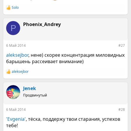
Solo
Р
е
а
к
Phoenix_Andrey
P
ц
и
и
:
6 Май 2014
#27
aleksejbor
, нене) скорее концентрация миловидных
барышень рассеивает внимание)
aleksejbor
Р
е
а
к
Jenek
ц
Продвинутый
и
и
:
6 Май 2014
#28
'Evgenia'
, тёска, поддержу твои старания, успехов
тебе!