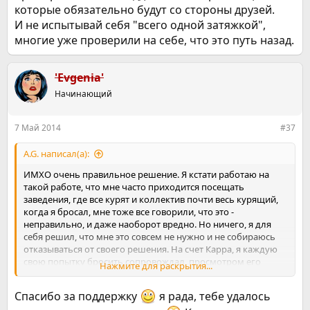
которые обязательно будут со стороны друзей.
И не испытывай себя "всего одной затяжкой",
многие уже проверили на себе, что это путь назад.
'Evgenia'
Начинающий
7 Май 2014
#37
A.G. написал(а):
ИМХО очень правильное решение. Я кстати работаю на
такой работе, что мне часто приходится посещать
заведения, где все курят и коллектив почти весь курящий,
когда я бросал, мне тоже все говорили, что это -
неправильно, и даже наоборот вредно. Но ничего, я для
себя решил, что мне это совсем не нужно и не собираюсь
отказываться от своего решения. На счет Карра, я каждую
свою попытку бросить сопровождал, просмотром его
Нажмите для раскрытия...
фильма и прослушиванием аудиокниги, и теперь могу
сказать точно, что меня его продукция только раздражала
Спасибо за поддержку
я рада, тебе удалось
из-за постоянного напоминания о курении и его (Карра)