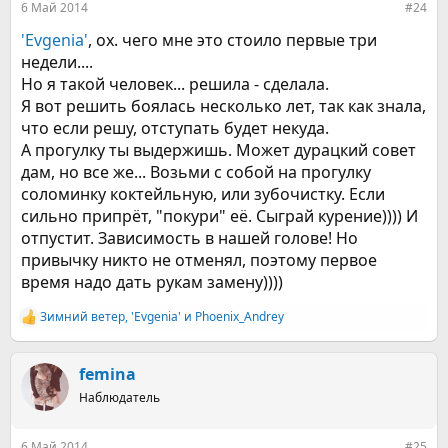
6 Май 2014
#24
'Evgenia'
, ох. чего мне это стоило первые три
недели....
Но я такой человек... решила - сделала.
Я вот решить боялась несколько лет, так как знала,
что если решу, отступать будет некуда.
А прогулку ты выдержишь. Может дурацкий совет
дам, но все же... Возьми с собой на прогулку
соломинку коктейльную, или зубочистку. Если
сильно припрёт, "покури" её. Сыграй курение)))) И
отпустит. Зависимость в нашей голове! Но
привычку никто не отменял, поэтому первое
время надо дать рукам замену))))
Зимний ветер
,
'Evgenia'
и
Phoenix_Andrey
Р
е
а
к
femina
ц
Наблюдатель
и
и
:
6 Май 2014
#25