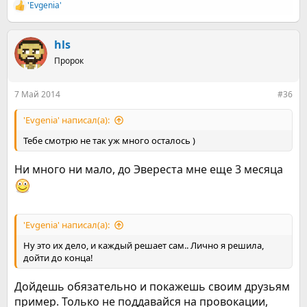
'Evgenia'
Р
е
а
к
hls
ц
Пророк
и
и
:
7 Май 2014
#36
'Evgenia' написал(а):
Тебе смотрю не так уж много осталось )
Ни много ни мало, до Эвереста мне еще 3 месяца
'Evgenia' написал(а):
Ну это их дело, и каждый решает сам.. Лично я решила,
дойти до конца!
Дойдешь обязательно и покажешь своим друзьям
пример. Только не поддавайся на провокации,