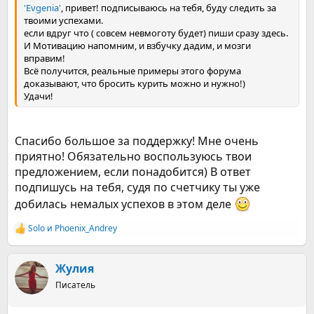
'Evgenia'
, привет! подписываюсь на тебя, буду следить за
твоими успехами.
если вдруг что ( совсем невмоготу будет) пиши сразу здесь.
И Мотивацию напомним, и взбучку дадим, и мозги
вправим!
Всё получится, реальные примеры этого форума
доказывают, что бросить курить можно и нужно!)
Удачи!
Спасибо большое за поддержку! Мне очень
приятно! Обязательно воспользуюсь твои
предложением, если понадобится) В ответ
подпишусь на тебя, судя по счетчику ты уже
добилась немалых успехов в этом деле
Solo
и
Phoenix_Andrey
Р
е
а
к
Жулия
ц
Писатель
и
и
: