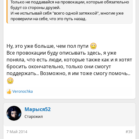
Только не поддавайся на провокации, которые обязательно
будут со стороны друзей.
И не испытывай себя "всего одной затяжкой", многие уже
проверили на себе, что это путь назад.
Ну, это уже больше, чем пол пути
Все провокации буду описывать здесь, я уже
поняла, что есть люди, которые также как и я хотят
бросить окончательно, только они смогут
поддержать.. Возможно, я им тоже смогу помочь..
Veronochka
Р
е
а
к
Марыся52
ц
Старожил
и
и
:
7 Май 2014
#39