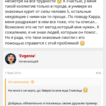
несмотря на все трудности
собственном страхе перед никотином. Но это только мое
К счастью, у меня
мнение и у меня есть несколько примеров людей, которым
такой коллектив только в городе, в универе из
Карр помог избавиться от курения. Они уже по нескольку
знакомых курит от силы человек 5, остальные
лет не курят. Надеюсь и тебе поможет)
некурящие с ними как то проще.. По поводу Карра,
меня раздражает в нем все тоже, что ты описал...
Возможно это не тот метод который мне нужен.. К
сожалению, я не знаю людей, которым он помог..
Но я рада, что твои знакомые смогли с его
помощью справится с этой проблемой
'Evgenia'
Начинающий
7 Май 2014
#38
hls написал(а):
Ни много ни мало, до Эвереста мне еще 3 месяца
Дойдешь обязательно и покажешь своим друзьям пример.