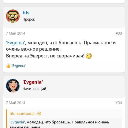
е
а
к
hls
ц
Пророк
и
и
:
7 Май 2014
#33
'Evgenia'
, молодец, что бросаешь. Правильное и
очень важное решение.
Вперед на Эверест, не сворачивая!
'Evgenia'
Р
е
а
к
'Evgenia'
ц
Начинающий
и
и
:
7 Май 2014
#34
hls написал(а):
'Evgenia'
, молодец, что бросаешь. Правильное и очень
важное решение.