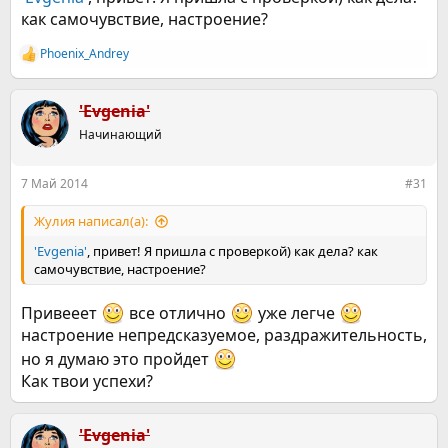
как самочувствие, настроение?
Phoenix_Andrey
Р
е
а
к
'Evgenia'
ц
Начинающий
и
и
:
7 Май 2014
#31
Жулия написал(а):
'Evgenia'
, привет! Я пришла с проверкой) как дела? как
самочувствие, настроение?
Привееет
все отлично
уже легче
настроение непредсказуемое, раздражительность,
но я думаю это пройдет
Как твои успехи?
'Evgenia'