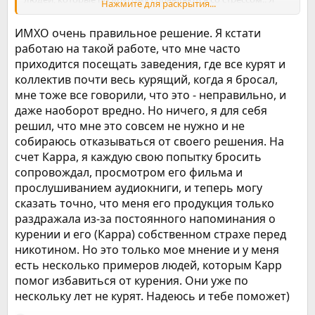
Нажмите для раскрытия...
порядком разозлилась из-за этого разговора, но в
конечном итоге, со мной согласились, и сказали что если
ИМХО очень правильное решение. Я кстати
выдержу хотя бы недели 2, то последуют моему примеру..
работаю на такой работе, что мне часто
Ну это их дело, и каждый решает сам.. Лично я решила,
приходится посещать заведения, где все курят и
дойти до конца!
коллектив почти весь курящий, когда я бросал,
мне тоже все говорили, что это - неправильно, и
даже наоборот вредно. Но ничего, я для себя
решил, что мне это совсем не нужно и не
собираюсь отказываться от своего решения. На
счет Карра, я каждую свою попытку бросить
сопровождал, просмотром его фильма и
прослушиванием аудиокниги, и теперь могу
сказать точно, что меня его продукция только
раздражала из-за постоянного напоминания о
курении и его (Карра) собственном страхе перед
никотином. Но это только мое мнение и у меня
есть несколько примеров людей, которым Карр
помог избавиться от курения. Они уже по
нескольку лет не курят. Надеюсь и тебе поможет)