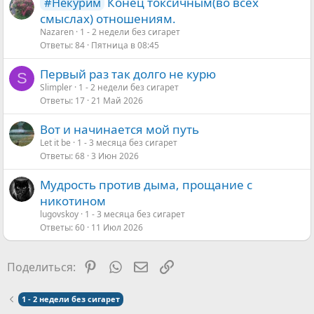
Конец токсичным(во всех
#Некурим
смыслах) отношениям.
Nazaren
1 - 2 недели без сигарет
Ответы
84
Пятница в 08:45
Первый раз так долго не курю
S
Slimpler
1 - 2 недели без сигарет
Ответы
17
21 Май 2026
Вот и начинается мой путь
Let it be
1 - 3 месяца без сигарет
Ответы
68
3 Июн 2026
Мудрость против дыма, прощание с
никотином
lugovskoy
1 - 3 месяца без сигарет
Ответы
60
11 Июл 2026
Pinterest
WhatsApp
Электронная почта
Ссылка
Поделиться:
1 - 2 недели без сигарет