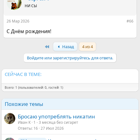
ц
НИ СЫ
и
и
:
26 Мар 2026
#66
С Днём рождения!
First
Назад
4 из 4
Войдите или зарегистрируйтесь для ответа.
СЕЙЧАС В ТЕМЕ:
Всего: 1 (пользователей: 0, гостей: 1)
Похожие темы
Бросаю употреблять никатин
Иван К
1 - 3 месяца без сигарет
Ответы
16
27 Июл 2026