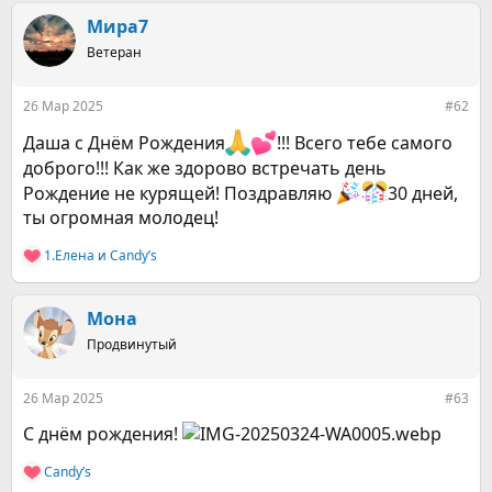
а
к
Мира7
ц
Ветеран
и
и
:
26 Мар 2025
#62
Даша с Днём Рождения
!!! Всего тебе самого
доброго!!! Как же здорово встречать день
Рождение не курящей! Поздравляю
30 дней,
ты огромная молодец!
1.Елена
и
Candy’s
Р
е
а
к
Мона
ц
Продвинутый
и
и
:
26 Мар 2025
#63
С днём рождения!
Candy’s
Р