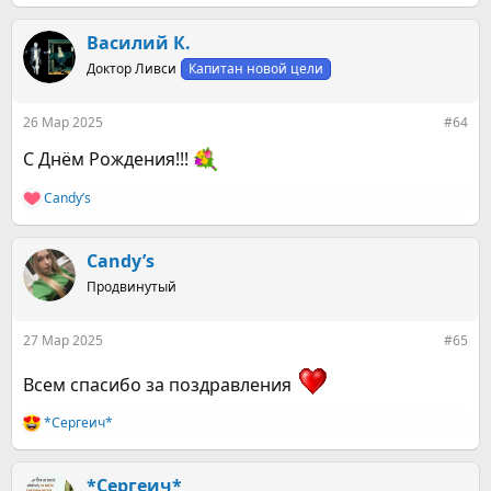
е
а
к
Василий К.
ц
Доктор Ливси
Капитан новой цели
и
и
:
26 Мар 2025
#64
С Днём Рождения!!!
Candy’s
Р
е
а
к
Candy’s
ц
Продвинутый
и
и
:
27 Мар 2025
#65
Всем спасибо за поздравления
*Сергеич*
Р
е
а
к
*Сергеич*