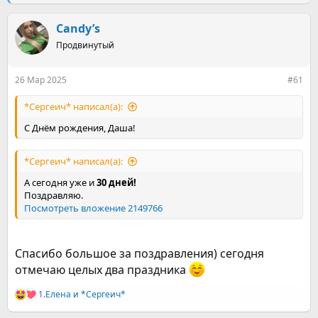
е
ч
м
а
ы
Candy’s
л
а
Продвинутый
26 Мар 2025
#61
*Сергеич* написал(а):
С Днём рождения, Даша!
*Сергеич* написал(а):
А сегодня уже и
30 дней!
Поздравляю.
Посмотреть вложение 2149766
Спасибо большое за поздравления) сегодня
отмечаю целых два праздника
1.Елена
и
*Сергеич*
Р
е