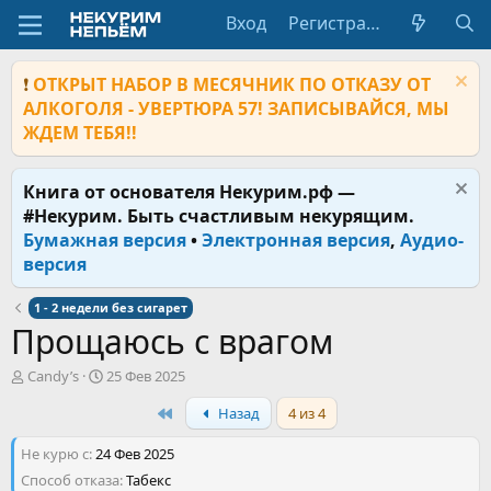
Вход
Регистрация
❗
ОТКРЫТ НАБОР В МЕСЯЧНИК ПО ОТКАЗУ ОТ
АЛКОГОЛЯ - УВЕРТЮРА 57! ЗАПИСЫВАЙСЯ, МЫ
ЖДЕМ ТЕБЯ!!
Книга от основателя Некурим.рф —
#Некурим. Быть счастливым некурящим.
Бумажная версия
•
Электронная версия
,
Аудио-
версия
1 - 2 недели без сигарет
Прощаюсь с врагом
А
Д
Candy’s
25 Фев 2025
в
а
First
Назад
4 из 4
т
т
о
а
Не курю с
р
24 Фев 2025
н
т
а
Способ отказа
Табекс