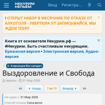
Вход
Регистрация
❗
ОТКРЫТ НАБОР В МЕСЯЧНИК ПО ОТКАЗУ ОТ
АЛКОГОЛЯ - УВЕРТЮРА 57! ЗАПИСЫВАЙСЯ, МЫ
ЖДЕМ ТЕБЯ!!
Книга от основателя Некурим.рф —
#Некурим. Быть счастливым некурящим.
Бумажная версия
•
Электронная версия
,
Аудио-
версия
3 - 6 месяцев без сигарет
Выздоровление и Свобода
А
Д
Ариэль
31 Мар 2026
в
а
First
Last
Назад
7 из 13
Вперёд
т
т
о
а
Не курю с
р
31 Мар 2026
н
т
а
Способ отказа
Сила воли