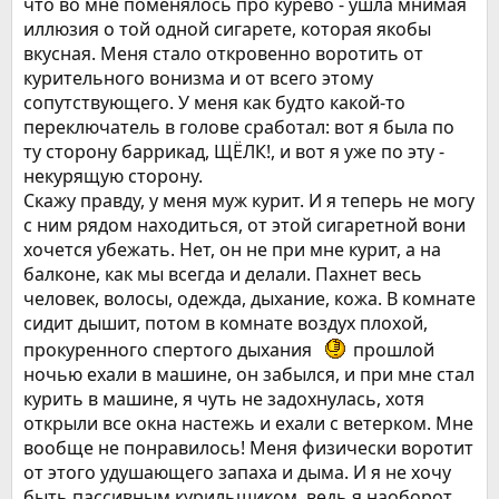
что во мне поменялось про курево - ушла мнимая
иллюзия о той одной сигарете, которая якобы
вкусная. Меня стало откровенно воротить от
курительного вонизма и от всего этому
сопутствующего. У меня как будто какой-то
переключатель в голове сработал: вот я была по
ту сторону баррикад, ЩЁЛК!, и вот я уже по эту -
некурящую сторону.
Скажу правду, у меня муж курит. И я теперь не могу
с ним рядом находиться, от этой сигаретной вони
хочется убежать. Нет, он не при мне курит, а на
балконе, как мы всегда и делали. Пахнет весь
человек, волосы, одежда, дыхание, кожа. В комнате
сидит дышит, потом в комнате воздух плохой,
прокуренного спертого дыхания
прошлой
ночью ехали в машине, он забылся, и при мне стал
курить в машине, я чуть не задохнулась, хотя
открыли все окна настежь и ехали с ветерком. Мне
вообще не понравилось! Меня физически воротит
от этого удушающего запаха и дыма. И я не хочу
быть пассивным курильщиком, ведь я наоборот