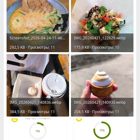
Screenshot_2026-04-24-11-46-08-665_com.miui.mediaviewer.webp
IMG_20260421_122629.webp
292,5 KB · Просмотры: 11
175,9 KB · Просмотры: 15
IMG_20260421_140836.webp
IMG_20260421_140930.webp
384,5 KB · Просмотры: 11
204,5 KB · Просмотры: 11