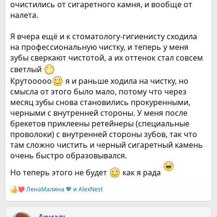
очистились от сигаретного камня, и вообще от
налета.
Я вчера ещё и к стоматологу-гигиенисту сходила
на профессиональную чистку, и теперь у меня
зубы сверкают чистотой, а их оттенок стал совсем
светлый
Крутооооо
я и раньше ходила на чистку, но
смысла от этого было мало, потому что через
месяц зубы снова становились прокуренными,
черными с внутренней стороны. У меня после
брекетов приклеены ретейнеры (специальные
проволоки) с внутренней стороны зубов, так что
там сложно чистить и черный сигаретный камень
очень быстро образовывался.
Но теперь этого не будет
как я рада
ЛенаМалина 💖
и
AlexNest
Р
е
а
к