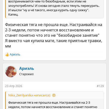
воспринимается чем-то безобидным, если этим не
злоупотреблять! И снова сегодня стало тянуть перекурить.
И мысли "ну а чё такого, иногда курить одну сижку".
Капец.
Физическая тяга не прошла еще. Настраивайся на
2-3 недели, потом начнется восстановление и
станет понятно что это не "безобидное занятие"
Я вместо чая купила мате, такие приятные травки,
мм
Ариэль
Р
е
а
к
Ариэль
ц
Старожил
и
и
:
23 Апр 2026
#129
Nika_Zemlyanika написал(а):
Физическая тяга не прошла еще. Настраивайся на 2-3
недели, потом начнется восстановление и станет понятно