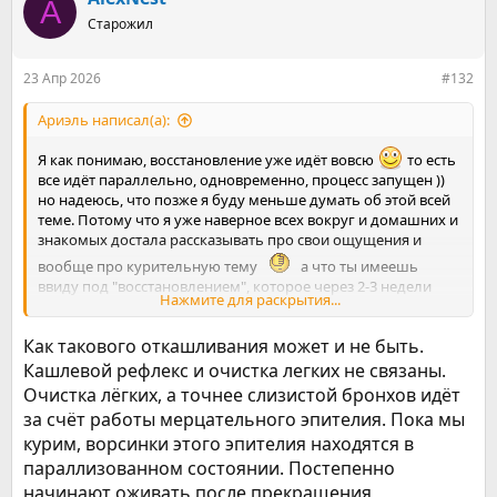
A
ц
Старожил
и
и
:
23 Апр 2026
#132
Ариэль написал(а):
Я как понимаю, восстановление уже идёт вовсю
то есть
все идёт параллельно, одновременно, процесс запущен ))
но надеюсь, что позже я буду меньше думать об этой всей
теме. Потому что я уже наверное всех вокруг и домашних и
знакомых достала рассказывать про свои ощущения и
вообще про курительную тему
а что ты имеешь
ввиду под "восстановлением", которое через 2-3 недели
Нажмите для раскрытия...
начнется? начнет откашливается вся гадость ? Потому что у
меня так и не начался пока кашель
Как такового откашливания может и не быть.
Кашлевой рефлекс и очистка легких не связаны.
Очистка лёгких, а точнее слизистой бронхов идёт
за счёт работы мерцательного эпителия. Пока мы
курим, ворсинки этого эпителия находятся в
параллизованном состоянии. Постепенно
начинают оживать после прекращения