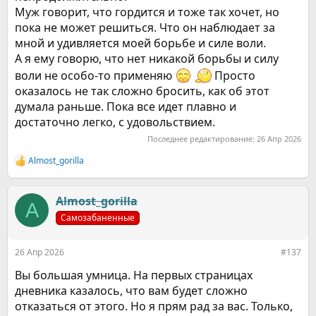
Муж говорит, что гордится и тоже так хочет, но
пока не может решиться. Что он наблюдает за
мной и удивляется моей борьбе и силе воли.
А я ему говорю, что нет никакой борьбы и силу
воли не особо-то применяю
Просто
оказалось не так сложно бросить, как об этот
думала раньше. Пока все идет плавно и
достаточно легко, с удовольствием.
Последнее редактирование:
26 Апр 2026
Almost_gorilla
Р
е
а
к
Almost_gorilla
A
ц
Самозабаненные
и
и
:
26 Апр 2026
#137
Вы большая умница. На первых страницах
дневника казалось, что вам будет сложно
отказаться от этого. Но я прям рад за вас. Только,