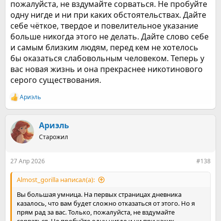
пожалуйста, не вздумайте сорваться. Не пробуйте
одну нигде и ни при каких обстоятельствах. Дайте
себе чёткое, твердое и повелительное указание
больше никогда этого не делать. Дайте слово себе
и самым близким людям, перед кем не хотелось
бы оказаться слабовольным человеком. Теперь у
вас новая жизнь и она прекраснее никотинового
серого существования.
Ариэль
Р
е
а
к
Ариэль
ц
Старожил
и
и
:
27 Апр 2026
#138
Almost_gorilla написал(а):
Вы большая умница. На первых страницах дневника
казалось, что вам будет сложно отказаться от этого. Но я
прям рад за вас. Только, пожалуйста, не вздумайте