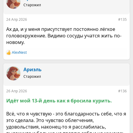
ц
Старожил
и
и
:
24 Апр 2026
#135
Ах да, и у меня присутствует постоянно лёгкое
головокружение. Видимо сосуды учатся жить по-
новому.
AlexNest
Р
е
а
к
Ариэль
ц
Старожил
и
и
:
26 Апр 2026
#136
Идёт мой 13-й день как я бросила курить.
Всё, что я чувствую - это благодарность себе, что я
это сделала. Это чувство облегчения,
удовольствия, наконец-то я расслабилась,