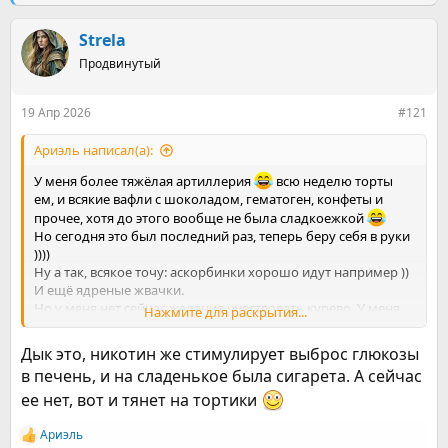
е
ч
м
а
ы
Strela
л
а
Продвинутый
19 Апр 2026
#121
Ариэль написал(а):
У меня более тяжёлая артиллерия
всю неделю торты
ем, и всякие вафли с шоколадом, гематоген, конфеты и
прочее, хотя до этого вообще не была сладкоежкой
Но сегодня это был последний раз, теперь беру себя в руки
))))
Ну а так, всякое точу: аскорбинки хорошо идут например ))
И ещё ядреные жвачки.
Но у меня нет сейчас желания чувствовать курево. У меня
Нажмите для раскрытия...
больше осталась тяга к процессу. Поэтому заедать тоже
уже надоело ))
Дык это, никотин же стимулирует выброс глюкозы
в печень, и на сладенькое была сигарета. А сейчас
ее нет, вот и тянет на тортики
Ариэль
Р