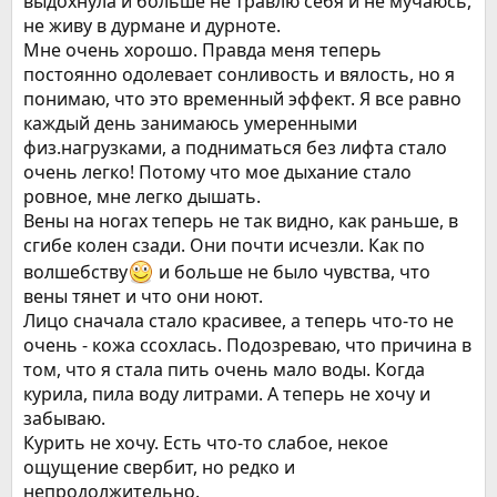
выдохнула и больше не травлю себя и не мучаюсь,
не живу в дурмане и дурноте.
Мне очень хорошо. Правда меня теперь
постоянно одолевает сонливость и вялость, но я
понимаю, что это временный эффект. Я все равно
каждый день занимаюсь умеренными
физ.нагрузками, а подниматься без лифта стало
очень легко! Потому что мое дыхание стало
ровное, мне легко дышать.
Вены на ногах теперь не так видно, как раньше, в
сгибе колен сзади. Они почти исчезли. Как по
волшебству
и больше не было чувства, что
вены тянет и что они ноют.
Лицо сначала стало красивее, а теперь что-то не
очень - кожа ссохлась. Подозреваю, что причина в
том, что я стала пить очень мало воды. Когда
курила, пила воду литрами. А теперь не хочу и
забываю.
Курить не хочу. Есть что-то слабое, некое
ощущение свербит, но редко и
непродолжительно.