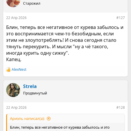
ц
Старожил
и
и
:
22 Апр 2026
#127
Блин, теперь все негативное от курева забылось и
это воспринимается чем-то безобидным, если
этим не злоупотреблять! И снова сегодня стало
тянуть перекурить. И мысли "ну а чё такого,
иногда курить одну сижку".
Капец.
AlexNest
Р
е
а
к
Strela
ц
Продвинутый
и
и
:
22 Апр 2026
#128
Ариэль написал(а):
Блин, теперь все негативное от курева забылось и это