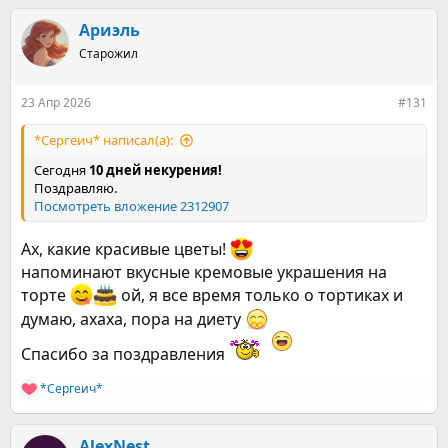
Ариэль
Старожил
23 Апр 2026
#131
*Сергеич* написал(а):
Сегодня
10 дней некурения!
Поздравляю.
Посмотреть вложение 2312907
Ах, какие красивые цветы!
напоминают вкусные кремовые украшения на
торте
ой, я все время только о тортиках и
думаю, ахаха, пора на диету
Спасибо за поздравления
*Сергеич*
Р
е
а
к
AlexNest