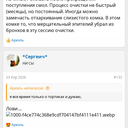
поступления смол. Процесс очистки не быстрый
(месяцы), но постоянный. Иногда можно
замечасть отхаркивание слизистого комка. В этом
комке то, что мерцательный эпителий убрал из
бронхов в эту сессию очистки.
Ариэль
Р
е
а
к
*Сергеич*
ц
НИ СЫ
и
и
:
23 Апр 2026
#133
Ариэль написал(а):
я все время только о тортиках и думаю,
Лови....
Ариэль
Р