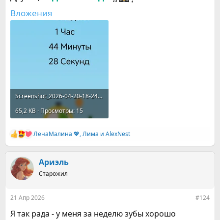
Вложения
Screenshot_2026-04-20-18-24-29-236_com.portablepixels.smokefree.webp
65,2 KB · Просмотры: 15
ЛенаМалина 💖
,
Лима
и
AlexNest
Р
е
а
к
Ариэль
ц
Старожил
и
и
:
21 Апр 2026
#124
Я так рада - у меня за неделю зубы хорошо