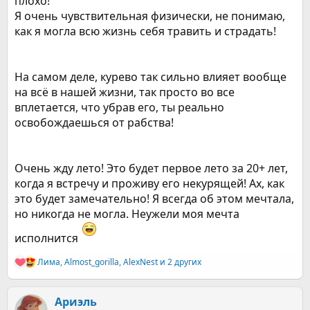
плохо!
Я очень чувствительная физически, не понимаю,
как я могла всю жизнь себя травить и страдать!
На самом деле, курево так сильно влияет вообще
на всё в нашей жизни, так просто во все
вплетается, что убрав его, ты реально
освобождаешься от рабства!
Очень жду лето! Это будет первое лето за 20+ лет,
когда я встречу и проживу его некурящей! Ах, как
это будет замечательно! Я всегда об этом мечтала,
но никогда не могла. Неужели моя мечта
исполнится
Лима
,
Almost_gorilla
,
AlexNest
и 2 других
Р
е
а
к
Ариэль