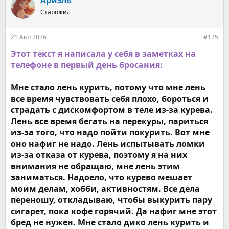
Ариэль
ц
Старожил
и
и
:
21 Апр 2026
#125
Этот текст я написала у себя в заметках на
телефоне в первый день бросания:
Мне стало лень курить, потому что мне лень
все время чувствовать себя плохо, бороться и
страдать с дискомфортом в теле из-за курева.
Лень все время бегать на перекуры, париться
из-за того, что надо пойти покурить. Вот мне
оно нафиг не надо. Лень испытывать ломки
из-за отказа от курева, поэтому я на них
внимания не обращаю, мне лень этим
заниматься. Надоело, что курево мешает
моим делам, хобби, активностям. Все дела
переношу, откладываю, чтобы выкурить пару
сигарет, пока кофе горячий. Да нафиг мне этот
бред не нужен. Мне стало дико лень курить и