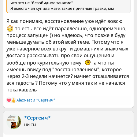
что это не "безобидное занятие"
Я вместо чая купила мате, такие приятные травки, мм
Я как понимаю, восстановление уже идёт вовсю
то есть все идёт параллельно, одновременно,
процесс запущен )) но надеюсь, что позже я буду
меньше думать об этой всей теме. Потому что я
уже наверное всех вокруг и домашних и знакомых
достала рассказывать про свои ощущения и
вообще про курительную тему
а что ты
имеешь ввиду под "восстановлением", которое
через 2-3 недели начнется? начнет откашливается
вся гадость ? Потому что у меня так и не начался
пока кашель
AlexNest
и
*Сергеич*
Р
е
а
к
*Сергеич*
ц
НИ СЫ
и
и
: