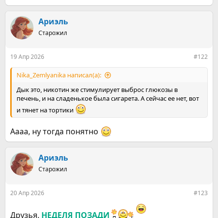
е
а
к
Ариэль
ц
Старожил
и
и
:
19 Апр 2026
#122
Nika_Zemlyanika написал(а):
Дык это, никотин же стимулирует выброс глюкозы в
печень, и на сладенькое была сигарета. А сейчас ее нет, вот
и тянет на тортики
Аааа, ну тогда понятно
Ариэль
Старожил
20 Апр 2026
#123
Друзья,
НЕДЕЛЯ ПОЗАДИ