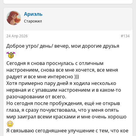
е
а
к
Ариэль
ц
Старожил
и
и
:
24 Апр 2026
#134
Доброе утро/ день/ вечер, мои дорогие друзья
Сегодня я снова проснулась с отличным
настроением, снова все мне хочется, все меня
радует и все мне интересно )))
Хотя примерно пару дней я ходила несколько
нервная и с упавшим настроением и в каком-то
разочаровании от всего.
Но сегодня после пробуждения, ещё не открыв
глаза, я сразу почувствовала, что у меня опять
мир заиграл всеми красками и мне очень хорошо
Я связываю сегодняшнее улучшение с тем, что кое