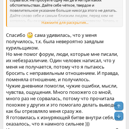
сорваться. Не пробуйте одну нигде и ни при каких
обстоятельствах. Дайте себе чёткое, твердое и
повелительное указание больше никогда этого не делать.
Дайте слово себе и самым близким людям, перед кем не
хотелось бы оказаться слабовольным человеком. Теперь у
Нажмите для раскрытия...
вас новая жизнь и она прекраснее никотинового серого
существования.
Спасибо
сама удивилась, что у меня
получилось, т.к. была невероятно заядлым
курильщиком.
Но мне помог форум, люди, которые мне писали,
их небезразличие. Один человек написал, что у
меня не получается, потому что я пытаюсь
бросить с неправильным отношением. И правда,
поменяла отношение, и получилось.
Чужие дневники помогли, чужие ошибки, мысли,
чувства, ощущения. Много похожего со мной,
много раз не сорвалась, потому что прочитала
похожее у других и это помогало делать выводы,
Свер
как бы отрезвляло меня сразу же.
Сниз
Я готовилась к изнуряющей битве внутри себя, но
оказалось, что я намного сильнее )))