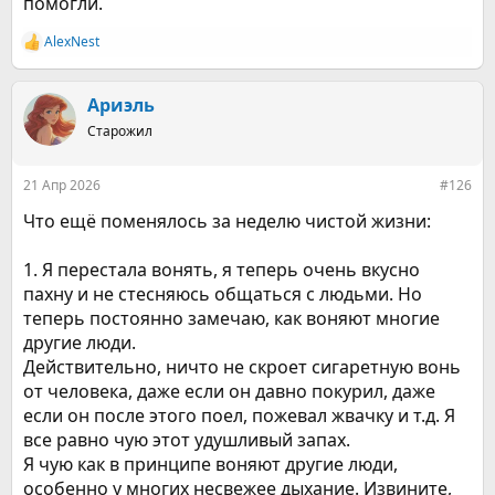
помогли.
AlexNest
Р
е
а
к
Ариэль
ц
Старожил
и
и
:
21 Апр 2026
#126
Что ещё поменялось за неделю чистой жизни:
1. Я перестала вонять, я теперь очень вкусно
пахну и не стесняюсь общаться с людьми. Но
теперь постоянно замечаю, как воняют многие
другие люди.
Действительно, ничто не скроет сигаретную вонь
от человека, даже если он давно покурил, даже
если он после этого поел, пожевал жвачку и т.д. Я
все равно чую этот удушливый запах.
Я чую как в принципе воняют другие люди,
особенно у многих несвежее дыхание. Извините,