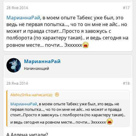
28 Янв 2014
#17
МарианнаРай
, в моем опыте Табекс уже был, это
ведь не первая попытка..., чо то он мне не айс.. но
может и правда стоит...Просто я завожусь с
полборота (по характеру такая).. и ведь сегодня на
ровном месте... почти... Эхххххх
МарианнаРай
Начинающий
28 Янв 2014
#18
AleNuSHka написал(а):
МарианнаРай
, в моем опыте Табекс уже был, это ведь не
первая попытка..., чо то он мне не айс.. но может и правда
стоит...Просто я завожусь с полборота (по характеру такая)..
и ведь сегодня на ровном месте... почти... Эхххххх
А Аллена читали?