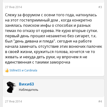
27 Янв 2014
#3
Слежу за форумом с осени того года, наткнулась
на этот гостеприимный дом , когда конкретно
занялась поиском инфы о способах и разных
темах по отказу от курева. Не курю вторые сутки.
первый день прошел незаметно без сигарет, т.к.
был "день дивана и пледа". сегодня на работе
начала замечать отсутствие этих вонючих палочек
в своей жизни, кружиться голова, хочется че то
жевать и некуда деть руки, ну впрочем я не
единственная с такими заморочка
StillneSS
и
Cardinala
Р
е
а
к
Вики63
ц
Наблюдатель
и
и
:
27 Янв 2014
#4