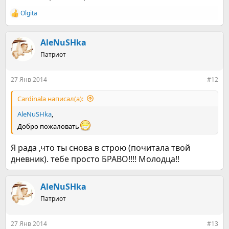
Olgita
Р
е
а
к
AleNuSHka
ц
Патриот
и
и
:
27 Янв 2014
#12
Cardinala написал(а):
AleNuSHka
,
Добро пожаловать
Я рада ,что ты снова в строю (почитала твой
дневник). тебе просто БРАВО!!!! Молодца!!
AleNuSHka
Патриот
27 Янв 2014
#13