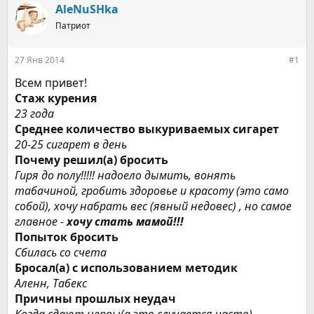
р
н
AleNuSHka
т
а
е
Патриот
ч
м
а
ы
л
27 Янв 2014
#1
а
Всем привет!
Стаж курения
23 года
Среднее количество выкуриваемых сигарет
20-25 сигарет в день
Почему решил(а) бросить
Гиря до полу!!!!! надоело дымить, вонять
табачиной, гробить здоровье и красоту (это само
собой), хочу набрать вес (явный недовес) , но самое
главное -
хочу стать мамой!!!
Попыток бросить
Сбилась со счета
Бросал(а) с использованием методик
Аленн, Табекс
Причины прошлых неудач