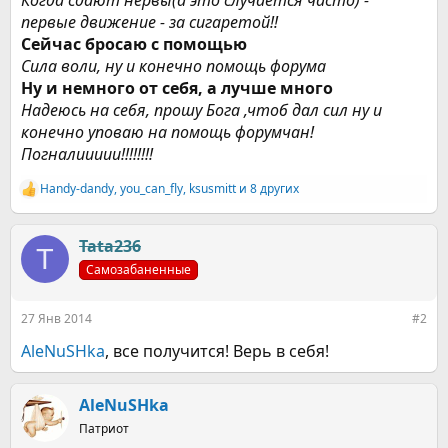
Когда сдают нервы(а это случается часто) -
первые движение - за сигаретой!!
Сейчас бросаю с помощью
Сила воли, ну и конечно помощь форума
Ну и немного от себя, а лучше много
Надеюсь на себя, прошу Бога ,чтоб дал сил ну и
конечно уповаю на помощь форумчан!
Погналиииии!!!!!!!!
Handy-dandy
,
you_can_fly
,
ksusmitt
и 8 других
Р
е
а
к
Tata236
T
ц
Самозабаненные
и
и
:
27 Янв 2014
#2
AleNuSHka
, все получится! Верь в себя!
AleNuSHka
Патриот