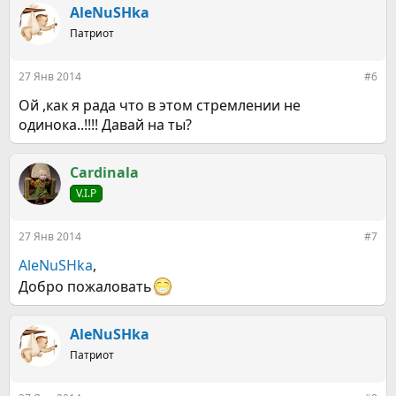
AleNuSHka
Патриот
27 Янв 2014
#6
Ой ,как я рада что в этом стремлении не
одинока..!!!! Давай на ты?
Cardinala
V.I.P
27 Янв 2014
#7
AleNuSHka
,
Добро пожаловать
AleNuSHka
Патриот