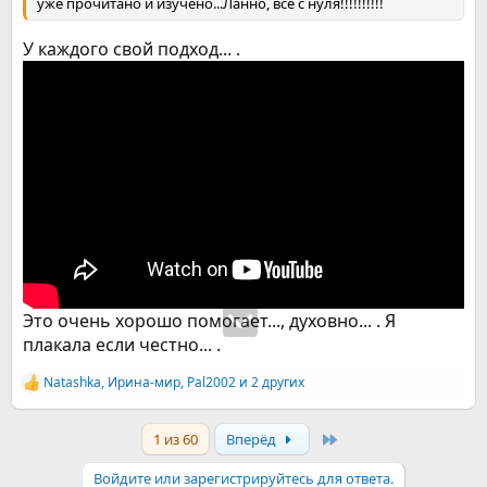
уже прочитано и изучено...Ланно, всё с нуля!!!!!!!!!!
У каждого свой подход... .
Это очень хорошо помогает..., духовно... . Я
плакала если честно... .
Natashka
,
Ирина-мир
,
Pal2002
и 2 других
Р
е
а
Last
1 из 60
Вперёд
к
ц
и
Войдите или зарегистрируйтесь для ответа.