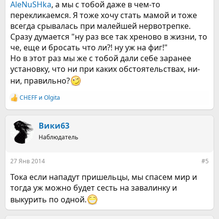
AleNuSHka
, а мы с тобой даже в чем-то
перекликаемся. Я тоже хочу стать мамой и тоже
всегда срывалась при малейшей нервотрепке.
Сразу думается "ну раз все так хреново в жизни, то
че, еще и бросать что ли?! ну уж на фиг!"
Но в этот раз мы же с тобой дали себе заранее
установку, что ни при каких обстоятельствах, ни-
ни, правильно?
CHEFF
и
Olgita
Р
е
а
к
Вики63
ц
Наблюдатель
и
и
:
27 Янв 2014
#5
Тока если нападут пришельцы, мы спасем мир и
тогда уж можно будет сесть на завалинку и
выкурить по одной.