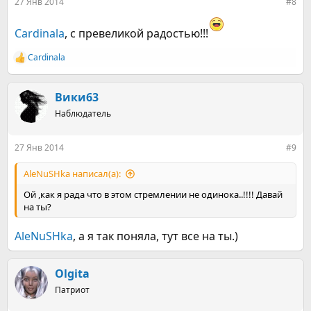
27 Янв 2014
#8
Cardinala
, с превеликой радостью!!!
Cardinala
Р
е
а
к
Вики63
ц
Наблюдатель
и
и
:
27 Янв 2014
#9
AleNuSHka написал(а):
Ой ,как я рада что в этом стремлении не одинока..!!!! Давай
на ты?
AleNuSHka
, а я так поняла, тут все на ты.)
Olgita
Патриот