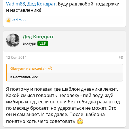
Vadim88
,
Дед Кондрат
, Буду рад любой поддержки
и наставлению!
Vadim88
Р
е
а
к
Дед Кондрат
ц
акхаури
V.I.P
и
и
:
12 Сен 2014
#8
-Slavyan- написал(а):
и наставлению!
Я поэтому и показал где шаблон дневника лежит.
Какой смысл говорить человеку - пей воду, жуй
имбирь и т.д., если он он и без тебя два раза в год
по месяцу бросает, но удержаться не может. Это
он и сам знает. И так далее. После шаблона
понятно хоть чего советовать