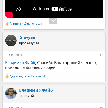
Алишка
и
Дед Кондрат
Р
е
а
к
-Slavyan-
ц
Продвинутый
и
и
:
12 Сен 2014
#17
Владимир Файб
, Спасибо Вам хороший человек,
побольше бы таких людей!
Дед Кондрат
и
Кирюха64
Р
е
а
к
Владимир Файб
ц
Тот самый
и
и
:
12 Сен 2014
#18