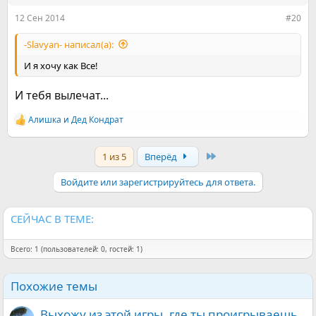
12 Сен 2014
#20
-Slavyan- написал(а):
И я хочу как Все!
И тебя вылечат...
Алишка
и
Дед Кондрат
Р
е
а
Last
1 из 5
Вперёд
к
ц
и
Войдите или зарегистрируйтесь для ответа.
и
:
СЕЙЧАС В ТЕМЕ:
Всего: 1 (пользователей: 0, гостей: 1)
Похожие темы
Выхожу из этой игры, где ты проигрываешь