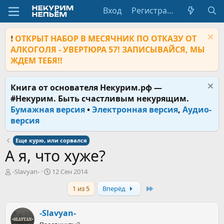
Вход
Регистрация
❗
ОТКРЫТ НАБОР В МЕСЯЧНИК ПО ОТКАЗУ ОТ
АЛКОГОЛЯ - УВЕРТЮРА 57! ЗАПИСЫВАЙСЯ, МЫ
ЖДЕМ ТЕБЯ!!
Книга от основателя Некурим.рф —
#Некурим. Быть счастливым некурящим.
Бумажная версия
•
Электронная версия
,
Аудио-
версия
Еще курю, или сорвался
А я, что хуже?
А
Д
-Slavyan-
12 Сен 2014
в
а
Last
1 из 5
Вперёд
т
т
о
а
р
н
-Slavyan-
т
а