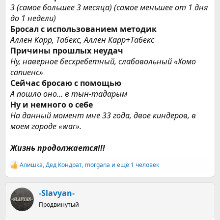
3 (самое большее 3 месяца) (самое меньшее от 1 дня
до 1 недели)
Бросал с использованием методик
Аллен Карр, Табекс, Аллен Карр+Табекс
Причины прошлых неудач
Ну, наверное бесхребетный, слабовольный «Хомо
сапиенс»
Сейчас бросаю с помощью
А пошло оно… в тын-тадарым
Ну и немного о себе
На данный момент мне 33 года, двое киндеров, в
моем городе «war».
Жизнь продолжается!!!
Алишка
,
Дед Кондрат
,
morgana
и ещё 1 человек
Р
е
а
к
-Slavyan-
ц
Продвинутый
и
и