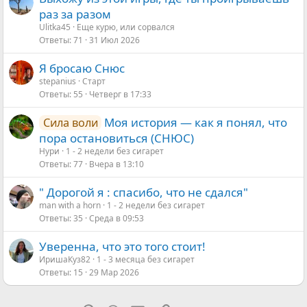
раз за разом
Ulitka45
Еще курю, или сорвался
Ответы
71
31 Июл 2026
Я бросаю Снюс
stepanius
Старт
Ответы
55
Четверг в 17:33
Моя история — как я понял, что
Сила воли
пора остановиться (СНЮС)
Нури
1 - 2 недели без сигарет
Ответы
77
Вчера в 13:10
" Дорогой я : спасибо, что не сдался"
man with a horn
1 - 2 недели без сигарет
Ответы
35
Среда в 09:53
Уверенна, что это того стоит!
ИришаКуз82
1 - 3 месяца без сигарет
Ответы
15
29 Мар 2026