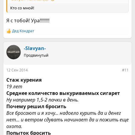
Кто со мной!
Я с тобой! Ура!!!!!!!!
Дед Кондрат
Р
е
а
к
-Slavyan-
ц
Продвинутый
и
и
:
12 Сен 2014
#11
Стаж курения
19 лет
Среднее количество выкуриваемых сигарет
Ну например 1,5-2 пачки в день.
Почему решил бросить
Все бросают и я хочу… надоело курить да и денег
нет… и ветром сдувать начинает да и пожить еще
охота.
Попыток бросить