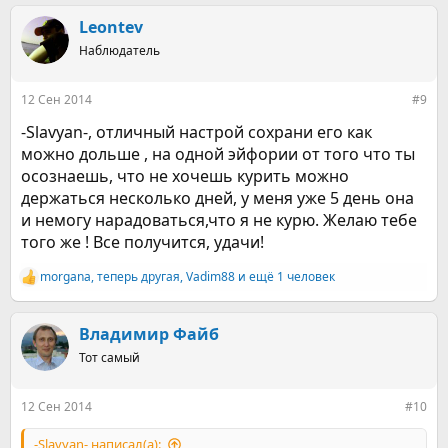
Leontev
Наблюдатель
12 Сен 2014
#9
-Slavyan-, отличный настрой сохрани его как
можно дольше , на одной эйфории от того что ты
осознаешь, что не хочешь курить можно
держаться несколько дней, у меня уже 5 день она
и немогу нарадоваться,что я не курю. Желаю тебе
того же ! Все получится, удачи!
morgana
,
теперь другая
,
Vadim88
и ещё 1 человек
Р
е
а
к
Владимир Файб
ц
Тот самый
и
и
:
12 Сен 2014
#10
-Slavyan- написал(а):