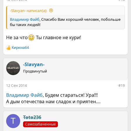
-Slavyan- написал(а):
Владимир Файб
, Спасибо Вам хороший человек, побольше
бы таких людей!
Не за что
Ты главное не кури!
Кирюха64
Р
е
а
к
-Slavyan-
ц
Продвинутый
и
и
:
12 Сен 2014
#19
Владимир Файб
, Будем стараться! Ура!!!
А дым отечества нам сладок и приятен....
Tata236
T
Самозабаненные