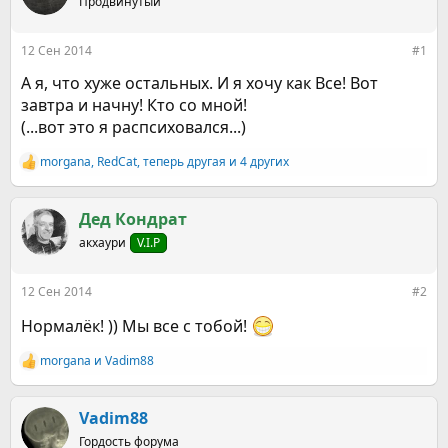
е
Продвинутый
ч
м
а
ы
л
12 Сен 2014
#1
а
А я, что хуже остальных. И я хочу как Все! Вот
завтра и начну! Кто со мной!
(...вот это я распсиховался...)
morgana
,
RedCat
,
теперь другая
и 4 других
Р
е
а
к
Дед Кондрат
ц
акхаури
V.I.P
и
и
:
12 Сен 2014
#2
Нормалёк! )) Мы все с тобой!
morgana
и
Vadim88
Р
е
а
к
Vadim88
ц
Гордость форума
и