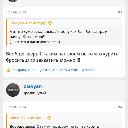
и
:
12 Сен 2014
#3
-Slavyan- написал(а):
А я, что хуже остальных. И я хочу как Все! Вот завтра и
начну! Кто со мной!
(...вот это я распсиховался...)
Вообще зверь!С таким настроем не то что курить
бросить,мир захватить можно!!!!
morgana
,
теперь другая
,
Серж 78
и ещё 1 человек
Р
е
а
к
-Slavyan-
ц
Продвинутый
и
и
:
12 Сен 2014
#4
Vadim88 написал(а):
Вообще зверь!С таким настроем не то что курить