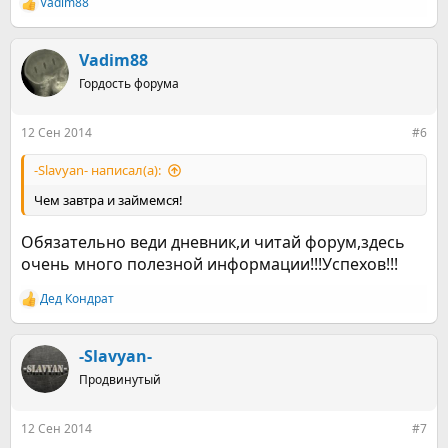
Vadim88
Р
е
а
к
Vadim88
ц
Гордость форума
и
и
:
12 Сен 2014
#6
-Slavyan- написал(а):
Чем завтра и займемся!
Обязательно веди дневник,и читай форум,здесь
очень много полезной информации!!!Успехов!!!
Дед Кондрат
Р
е
а
к
-Slavyan-
ц
Продвинутый
и
и
:
12 Сен 2014
#7