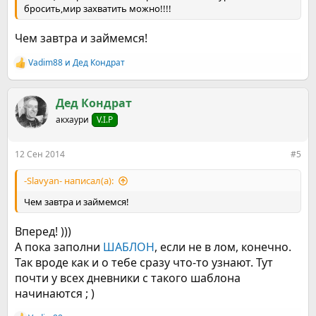
бросить,мир захватить можно!!!!
Чем завтра и займемся!
Vadim88
и
Дед Кондрат
Р
е
а
к
Дед Кондрат
ц
акхаури
V.I.P
и
и
:
12 Сен 2014
#5
-Slavyan- написал(а):
Чем завтра и займемся!
Вперед! )))
А пока заполни
ШАБЛОН
, если не в лом, конечно.
Так вроде как и о тебе сразу что-то узнают. Тут
почти у всех дневники с такого шаблона
начинаются ; )