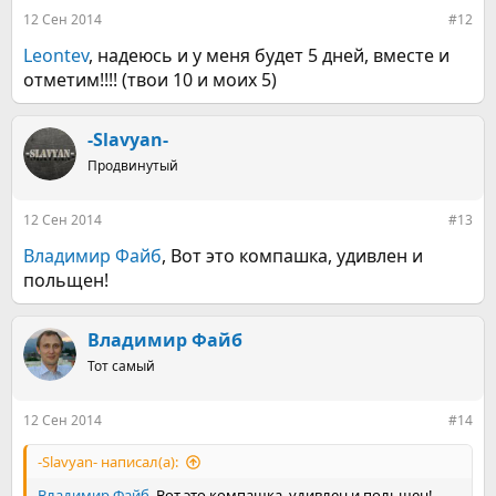
:
12 Сен 2014
#12
Leontev
, надеюсь и у меня будет 5 дней, вместе и
отметим!!!! (твои 10 и моих 5)
-Slavyan-
Продвинутый
12 Сен 2014
#13
Владимир Файб
, Вот это компашка, удивлен и
польщен!
Владимир Файб
Тот самый
12 Сен 2014
#14
-Slavyan- написал(а):
Владимир Файб
, Вот это компашка, удивлен и польщен!