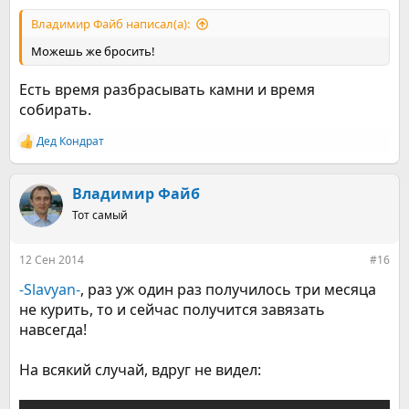
Владимир Файб написал(а):
Можешь же бросить!
Есть время разбрасывать камни и время
собирать.
Дед Кондрат
Р
е
а
к
Владимир Файб
ц
Тот самый
и
и
:
12 Сен 2014
#16
-Slavyan-
, раз уж один раз получилось три месяца
не курить, то и сейчас получится завязать
навсегда!
На всякий случай, вдруг не видел: