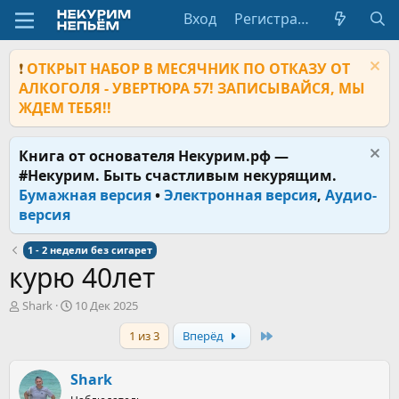
Вход
Регистрация
❗
ОТКРЫТ НАБОР В МЕСЯЧНИК ПО ОТКАЗУ ОТ
АЛКОГОЛЯ - УВЕРТЮРА 57! ЗАПИСЫВАЙСЯ, МЫ
ЖДЕМ ТЕБЯ!!
Книга от основателя Некурим.рф —
#Некурим. Быть счастливым некурящим.
Бумажная версия
•
Электронная версия
,
Аудио-
версия
1 - 2 недели без сигарет
курю 40лет
А
Д
Shark
10 Дек 2025
в
а
Last
1 из 3
Вперёд
т
т
о
а
р
н
Shark
т
а