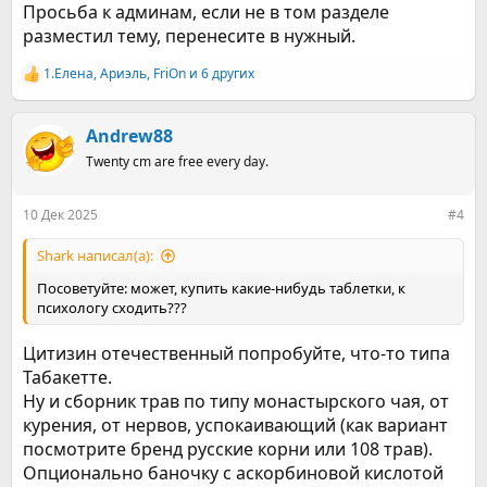
Просьба к админам, если не в том разделе
разместил тему, перенесите в нужный.
1.Елена
,
Ариэль
,
FriOn
и 6 других
Р
е
а
к
Andrew88
ц
Twenty cm are free every day.
и
и
:
10 Дек 2025
#4
Shark написал(а):
Посоветуйте: может, купить какие-нибудь таблетки, к
психологу сходить???
Цитизин отечественный попробуйте, что-то типа
Табакетте.
Ну и сборник трав по типу монастырского чая, от
курения, от нервов, успокаивающий (как вариант
посмотрите бренд русские корни или 108 трав).
Опционально баночку с аскорбиновой кислотой