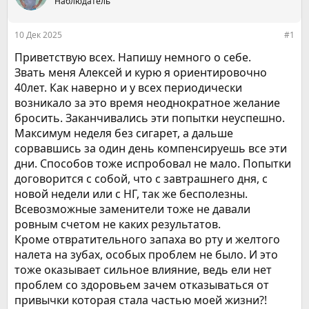
е
Наблюдатель
ч
м
а
ы
л
10 Дек 2025
#1
а
Приветствую всех. Напишу немного о себе.
Звать меня Алексей и курю я ориентировочно
40лет. Как наверно и у всех периодически
возникало за это время неоднократное желание
бросить. Заканчивались эти попытки неуспешно.
Максимум неделя без сигарет, а дальше
сорвавшись за один день компенсируешь все эти
дни. Способов тоже испробовал не мало. Попытки
договорится с собой, что с завтрашнего дня, с
новой недели или с НГ, так же бесполезны.
Всевозможные заменители тоже не давали
ровным счетом не каких результатов.
Кроме отвратительного запаха во рту и желтого
налета на зубах, особых проблем не было. И это
тоже оказывает сильное влияние, ведь ели нет
проблем со здоровьем зачем отказываться от
привычки которая стала частью моей жизни?!