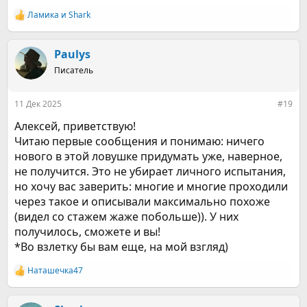
Ламика
и
Shark
Р
е
а
к
Paulys
ц
Писатель
и
и
:
11 Дек 2025
#19
Алексей, приветствую!
Читаю первые сообщения и понимаю: ничего
нового в этой ловушке придумать уже, наверное,
не получится. Это не убирает личного испытания,
но хочу вас заверить: многие и многие проходили
через такое и описывали максимально похоже
(видел со стажем жаже побольше)). У них
получилось, сможете и вы!
*Во взлетку бы вам еще, на мой взгляд)
Наташечка47
Р
е
а