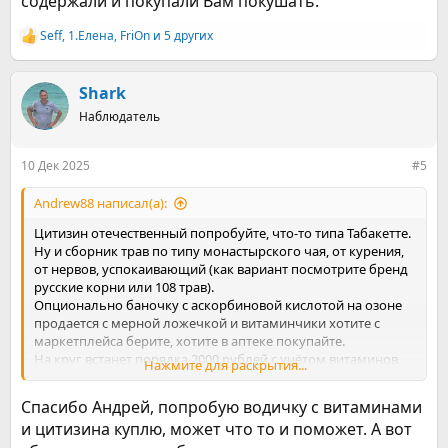
содержали и покупали Вам покушать.
Seff
,
1.Елена
,
FriOn
и 5 других
Р
е
а
к
Shark
ц
Наблюдатель
и
и
:
10 Дек 2025
#5
Andrew88 написал(а):
Цитизин отечественный попробуйте, что-то типа Табакетте.
Ну и сборник трав по типу монастырского чая, от курения,
от нервов, успокаивающий (как вариант посмотрите бренд
русские корни или 108 трав).
Опционально баночку с аскорбиновой кислотой на озоне
продается с мерной ложечкой и витаминчики хотите с
маркетплейса берите, хотите в аптеке покупайте.
На круг встанет порядка 2000 рублей с учётом витаминов,
Нажмите для раскрытия...
если без них (то можно и в 1000 уложиться).
И начинайте с нового утра, вместо сигаретки утром,
Спасибо Андрей, попробую водичку с витаминами
таблеточку + витаминчики.
и цитизина куплю, может что то и поможет. А вот
Далее в бутылку 1,5-2 литровую наливаете воду для питья и