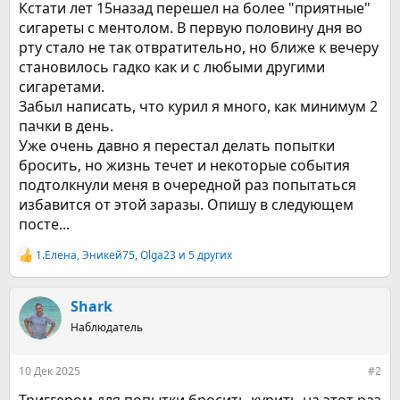
Кстати лет 15назад перешел на более "приятные"
сигареты с ментолом. В первую половину дня во
рту стало не так отвратительно, но ближе к вечеру
становилось гадко как и с любыми другими
сигаретами.
Забыл написать, что курил я много, как минимум 2
пачки в день.
Уже очень давно я перестал делать попытки
бросить, но жизнь течет и некоторые события
подтолкнули меня в очередной раз попытаться
избавится от этой заразы. Опишу в следующем
посте...
1.Елена
,
Эникей75
,
Olga23
и 5 других
Р
е
а
к
Shark
ц
Наблюдатель
и
и
:
10 Дек 2025
#2