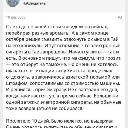
ц
Наблюдатель
и
и
:
10 Дек 2025
#3
С лета до поздней осени я «сидел» на вейпах,
перебирая разные ароматы. А в самом конце
октября решил съездить отдохнуть с сыном в Тай
на его каникулы. И тут вспомнил, что электронные
сигареты в Тае запрещены. Начал гуглить — так и
есть. В основном пишут, что максимум, что грозит,
— это отберут на таможне. Но очень не хотелось
оказаться в ситуации как у Хичкока: вроде ехал
отдохнуть, а закончилось азиатской тюрьмой или
штрафом, сопоставимым со стоимостью машины.
И решился… причем сразу. Не с завтрашнего дня,
когда начинается тур, а прямо сейчас. Больше ни
одной затяжки электронной сигареты, на обычные
тоже возвращаться не собирался.
Пролетело 10 дней. Было нелегко, но выдержал.
Очень хотелось купить пачку обычных сигарет и