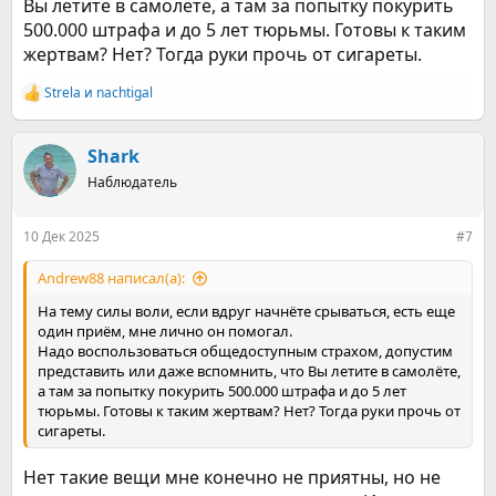
Вы летите в самолёте, а там за попытку покурить
500.000 штрафа и до 5 лет тюрьмы. Готовы к таким
жертвам? Нет? Тогда руки прочь от сигареты.
Strela
и
nachtigal
Р
е
а
к
Shark
ц
Наблюдатель
и
и
:
10 Дек 2025
#7
Andrew88 написал(а):
На тему силы воли, если вдруг начнёте срываться, есть еще
один приём, мне лично он помогал.
Надо воспользоваться общедоступным страхом, допустим
представить или даже вспомнить, что Вы летите в самолёте,
а там за попытку покурить 500.000 штрафа и до 5 лет
тюрьмы. Готовы к таким жертвам? Нет? Тогда руки прочь от
сигареты.
Нет такие вещи мне конечно не приятны, но не