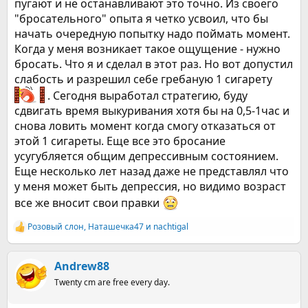
пугают и не останавливают это точно. Из своего
"бросательного" опыта я четко усвоил, что бы
начать очередную попытку надо поймать момент.
Когда у меня возникает такое ощущение - нужно
бросать. Что я и сделал в этот раз. Но вот допустил
слабость и разрешил себе гребаную 1 сигарету
. Сегодня выработал стратегию, буду
сдвигать время выкуривания хотя бы на 0,5-1час и
снова ловить момент когда смогу отказаться от
этой 1 сигареты. Еще все это бросание
усугубляется общим депрессивным состоянием.
Еще несколько лет назад даже не представлял что
у меня может быть депрессия, но видимо возраст
все же вносит свои правки
Розовый слон
,
Наташечка47
и
nachtigal
Р
е
а
к
Andrew88
ц
Twenty cm are free every day.
и
и