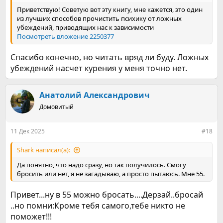
Приветствую! Советую вот эту книгу, мне кажется, это один
из лучших способов прочистить психику от ложных
убеждений, приводящих нас к зависимости
Посмотреть вложение 2250377
Спасибо конечно, но читать вряд ли буду. Ложных
убеждений насчет курения у меня точно нет.
Анатолий Александрович
Домовитый
11 Дек 2025
#18
Shark написал(а):
Да понятно, что надо сразу, но так получилось. Смогу
бросить или нет, я не загадываю, а просто пытаюсь. Мне 55.
Привет...ну в 55 можно бросать....Дерзай..бросай
..но помни:Кроме тебя самого,тебе никто не
поможет!!!