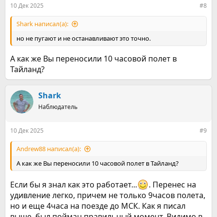
:
10 Дек 2025
#8
Shark написал(а):
но не пугают и не останавливают это точно.
А как же Вы переносили 10 часовой полет в
Тайланд?
Shark
Наблюдатель
10 Дек 2025
#9
Andrew88 написал(а):
А как же Вы переносили 10 часовой полет в Тайланд?
Если бы я знал как это работает...
. Перенес на
удивление легко, причем не только 9часов полета,
но и еще 4часа на поезде до МСК. Как я писал
выше, был пойман правильный момент. Видимо в