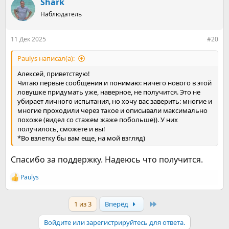
к
Shark
ц
Наблюдатель
и
и
:
11 Дек 2025
#20
Paulys написал(а):
Алексей, приветствую!
Читаю первые сообщения и понимаю: ничего нового в этой
ловушке придумать уже, наверное, не получится. Это не
убирает личного испытания, но хочу вас заверить: многие и
многие проходили через такое и описывали максимально
похоже (видел со стажем жаже побольше)). У них
получилось, сможете и вы!
*Во взлетку бы вам еще, на мой взгляд)
Спасибо за поддержку. Надеюсь что получится.
Paulys
Р
е
а
Last
1 из 3
Вперёд
к
ц
и
Войдите или зарегистрируйтесь для ответа.