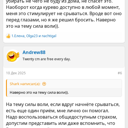
убирать не чего не буду из дома, не спасет это.
туда одну мерную ложечку витамина С, взбалтываете и
пьете в течение дня когда начинает тянуть покурить.
Наоборот когда курево доступно в любой момент,
Плюс завариваем травки и пьем перед и после приема
меня это стимулирует не срываться. Вроде вот оно
пищи.
перед глазами, но я же решил бросить. Наверно
Если живете не одни, то попросите своих сожителей убрать
это на тему сила воли)).
из квартиры все курительные вещи (сигареты, пепельницы,
зажигалки и т.д), если боитесь, что вы сорвётесь и ночью
1.Елена
,
Olga23
и
nachtigal
побежите в табачку, отдайте им всю свою наличку и
Р
карточки (временно, на хранение), чтобы они Вас
е
содержали и покупали Вам покушать.
а
к
Andrew88
ц
Twenty cm are free every day.
и
и
:
10 Дек 2025
#6
Shark написал(а):
Наверно это на тему сила воли)).
На тему силы воли, если вдруг начнёте срываться,
есть еще один приём, мне лично он помогал.
Надо воспользоваться общедоступным страхом,
допустим представить или даже вспомнить, что