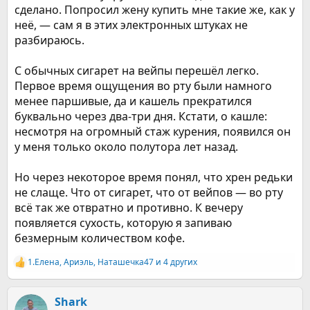
сделано. Попросил жену купить мне такие же, как у
неё, — сам я в этих электронных штуках не
разбираюсь.
С обычных сигарет на вейпы перешёл легко.
Первое время ощущения во рту были намного
менее паршивые, да и кашель прекратился
буквально через два-три дня. Кстати, о кашле:
несмотря на огромный стаж курения, появился он
у меня только около полутора лет назад.
Но через некоторое время понял, что хрен редьки
не слаще. Что от сигарет, что от вейпов — во рту
всё так же отвратно и противно. К вечеру
появляется сухость, которую я запиваю
безмерным количеством кофе.
1.Елена
,
Ариэль
,
Наташечка47
и 4 других
Р
е
а
к
Shark