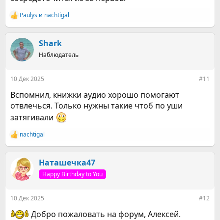
Paulys
и
nachtigal
Р
е
а
к
Shark
ц
Наблюдатель
и
и
:
10 Дек 2025
#11
Вспомнил, книжки аудио хорошо помогают
отвлечься. Только нужны такие чтоб по уши
затягивали
nachtigal
Р
е
а
к
Наташечка47
ц
Happy Birthday to You
и
и
:
10 Дек 2025
#12
Добро пожаловать на форум, Алексей.