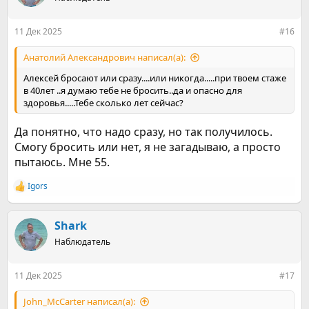
11 Дек 2025
#16
Анатолий Александрович написал(а):
Алексей бросают или сразу....или никогда.....при твоем стаже
в 40лет ..я думаю тебе не бросить..да и опасно для
здоровья.....Тебе сколько лет сейчас?
Да понятно, что надо сразу, но так получилось.
Смогу бросить или нет, я не загадываю, а просто
пытаюсь. Мне 55.
Igors
Р
е
а
к
Shark
ц
Наблюдатель
и
и
:
11 Дек 2025
#17
John_McCarter написал(а):