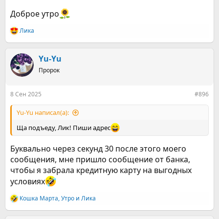
Доброе утро
Ликa
Р
е
а
к
Yu-Yu
ц
Пророк
и
и
:
8 Сен 2025
#896
Yu-Yu написал(а):
Ща подъеду, Лик! Пиши адрес
Буквально через секунд 30 после этого моего
сообщения, мне пришло сообщение от банка,
чтобы я забрала кредитную карту на выгодных
условиях
Кошка Марта
,
Утро
и
Ликa
Р
е
а