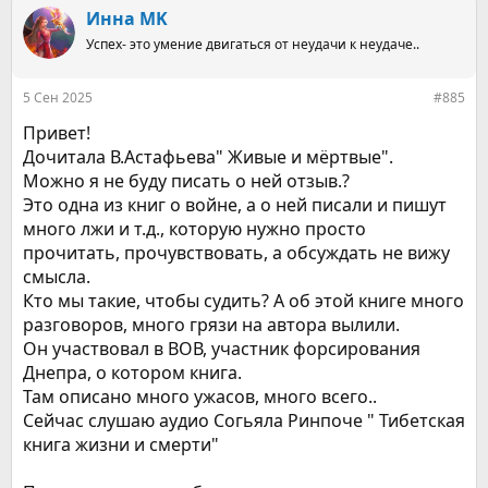
к
Инна MK
ц
Успех- это умение двигаться от неудачи к неудаче..
и
и
:
5 Сен 2025
#885
Привет!
Дочитала В.Астафьева" Живые и мёртвые".
Можно я не буду писать о ней отзыв.?
Это одна из книг о войне, а о ней писали и пишут
много лжи и т.д., которую нужно просто
прочитать, прочувствовать, а обсуждать не вижу
смысла.
Кто мы такие, чтобы судить? А об этой книге много
разговоров, много грязи на автора вылили.
Он участвовал в ВОВ, участник форсирования
Днепра, о котором книга.
Там описано много ужасов, много всего..
Сейчас слушаю аудио Согьяла Ринпоче " Тибетская
книга жизни и смерти"