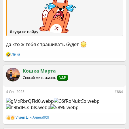
Я туда не пойду
да кто ж тебя спрашивать будет
Ликa
Р
е
а
к
Кошка Марта
ц
Способ жить жизнь
V.I.P
и
и
:
4 Сен 2025
#884
Vivien Li
и
Алёна909
Р
е
а