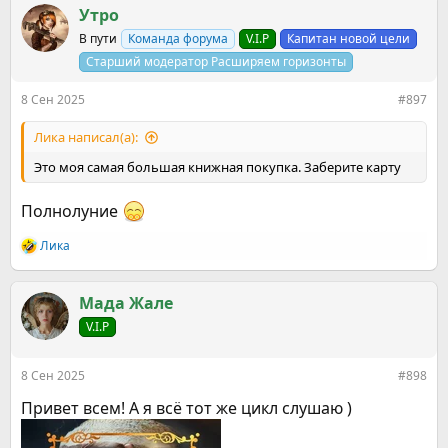
к
Утро
ц
В пути
Команда форума
V.I.P
Капитан новой цели
и
и
Старший модератор Расширяем горизонты
:
8 Сен 2025
#897
Ликa написал(а):
Это моя самая большая книжная покупка. Заберите карту
Полнолуние
Ликa
Р
е
а
к
Мада Жале
ц
V.I.P
и
и
:
8 Сен 2025
#898
Привет всем! А я всё тот же цикл слушаю )