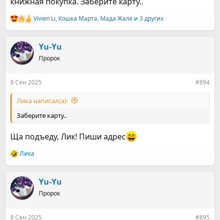
книжная покупка. Заберите карту..
Vivien Li
,
Кошка Марта
,
Мада Жале
и 3 других
Р
е
а
к
Yu-Yu
ц
Пророк
и
и
:
8 Сен 2025
#894
Ликa написал(а):
Заберите карту..
Ща подъеду, Лик! Пиши адрес
Ликa
Р
е
а
к
Yu-Yu
ц
Пророк
и
и
:
8 Сен 2025
#895