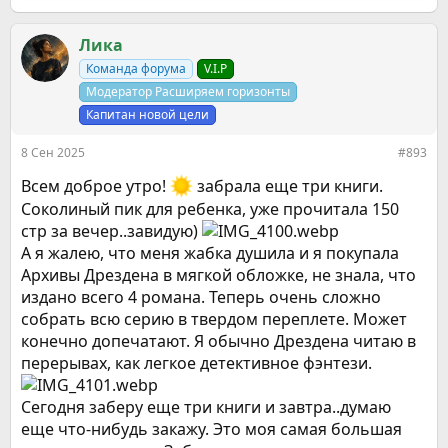
е
а
к
Ликa
ц
Команда форума
V.I.P
и
и
Модератор Расширяем горизонты
:
Капитан новой цели
8 Сен 2025
#893
Всем доброе утро!
забрала еще три книги.
Соколиный пик для ребенка, уже прочитала 150
стр за вечер..завидую)
А я жалею, что меня жабка душила и я покупала
Архивы Дрездена в мягкой обложке, не знала, что
издано всего 4 романа. Теперь очень сложно
собрать всю серию в твердом переплете. Может
конечно допечатают. Я обычно Дрездена читаю в
перерывах, как легкое детективное фэнтези.
Сегодня заберу еще три книги и завтра..думаю
еще что-нибудь закажу. Это моя самая большая