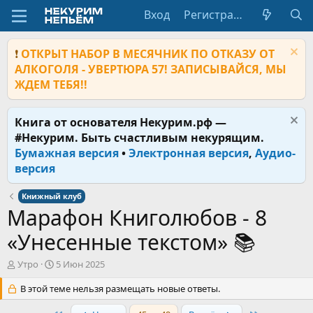
Вход
Регистрация
❗
ОТКРЫТ НАБОР В МЕСЯЧНИК ПО ОТКАЗУ ОТ
АЛКОГОЛЯ - УВЕРТЮРА 57! ЗАПИСЫВАЙСЯ, МЫ
ЖДЕМ ТЕБЯ!!
Книга от основателя Некурим.рф —
#Некурим. Быть счастливым некурящим.
Бумажная версия
•
Электронная версия
,
Аудио-
версия
Книжный клуб
Марафон Книголюбов - 8
«Унесенные текстом» 📚
А
Д
Утро
5 Июн 2025
в
а
т
В этой теме нельзя размещать новые ответы.
т
о
а