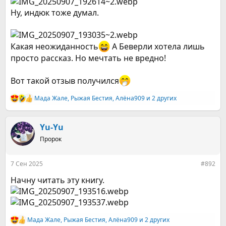
Ну, индюк тоже думал.
Какая неожиданность
А Беверли хотела лишь
просто рассказ. Но мечтать не вредно!
Вот такой отзыв получился
Мада Жале
,
Рыжая Бестия
,
Алёна909
и 2 других
Р
е
а
к
Yu-Yu
ц
Пророк
и
и
:
7 Сен 2025
#892
Начну читать эту книгу.
Мада Жале
,
Рыжая Бестия
,
Алёна909
и 2 других
Р