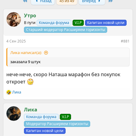
р
н
First
Last
Назад
45 из 49
Вперёд
т
а
е
ч
Утро
м
а
ы
л
В пути
Команда форума
V.I.P
Капитан новой цели
а
Старший модератор Расширяем горизонты
4 Сен 2025
#881
Ликa написал(а):
заказала 9 штук
нече-нече, скоро Наташа марафон без покупок
откроет
Ликa
Р
е
а
к
Ликa
ц
Команда форума
V.I.P
и
и
Модератор Расширяем горизонты
:
Капитан новой цели