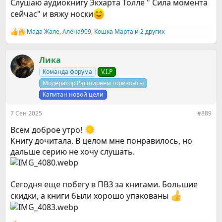
Слушаю аудиокнигу Экхарта Толле " Сила момента
сейчас" и вяжу носки
Мада Жале
,
Алёна909
,
Кошка Марта
и 2 других
Р
е
а
к
Ликa
ц
Команда форума
V.I.P
и
и
Модератор Расширяем горизонты
:
Капитан новой цели
7 Сен 2025
#889
Всем доброе утро!
Книгу дочитала. В целом мне понравилось, но
дальше серию не хочу слушать.
Сегодня еще побегу в ПВЗ за книгами. Большие
скидки, а книги были хорошо упакованы