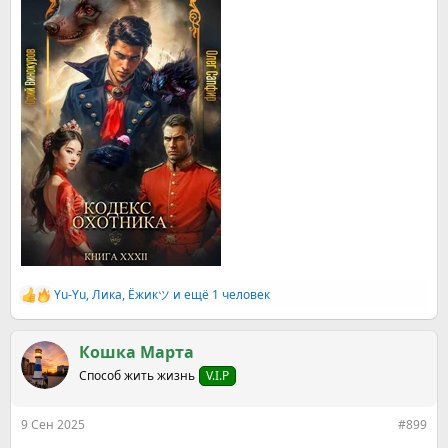
Yu-Yu
,
Ликa
,
Ёжикツ︎
и ещё 1 человек
Р
е
а
к
Кошка Марта
ц
Способ жить жизнь
V.I.P
и
и
:
9 Сен 2025
#899