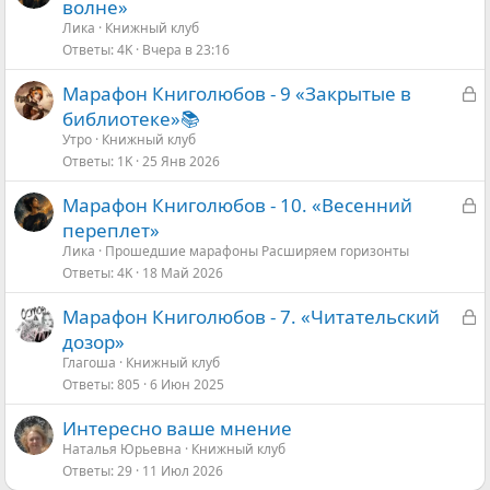
п
волне»
р
Ликa
Книжный клуб
Ответы
4K
Вчера в 23:16
о
с
З
Марафон Книголюбов - 9 «Закрытые в
а
библиотеке»📚
к
Утро
Книжный клуб
Ответы
1K
25 Янв 2026
р
ы
З
Марафон Книголюбов - 10. «Весенний
т
а
переплет»
а
к
Ликa
Прошедшие марафоны Расширяем горизонты
Ответы
4K
18 Май 2026
р
ы
З
Марафон Книголюбов - 7. «Читательский
т
а
дозор»
а
к
Глагоша
Книжный клуб
Ответы
805
6 Июн 2025
р
ы
Интересно ваше мнение
т
Наталья Юрьевна
Книжный клуб
а
Ответы
29
11 Июл 2026