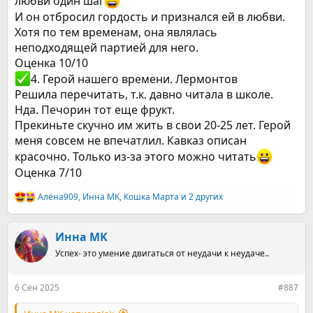
любви один шаг
И он отбросил гордость и признался ей в любви.
Хотя по тем временам, она являлась
неподходящей партией для него.
Оценка 10/10
️4. Герой нашего времени. Лермонтов
Решила перечитать, т.к. давно читала в школе.
Нда. Печорин тот еще фрукт.
Прекиньте скучно им жить в свои 20-25 лет. Герой
меня совсем не впечатлил. Кавказ описан
красочно. Только из-за этого можно читать
Оценка 7/10
Алёна909
,
Инна MK
,
Кошка Марта
и 2 других
Р
е
а
к
Инна MK
ц
Успех- это умение двигаться от неудачи к неудаче..
и
и
:
6 Сен 2025
#887