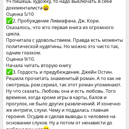
тч пишешь художку, то надо выключать в себе
доккменталиста
Оценка 5/10
️2. Пробуждение Ливиафана. Дж. Кори.
Оказалось, что жто первая книга из огромного
цикла.
Прочитала с удовольствием. Правда есть моменты
политической нудятины. Но можно это чисто так,
одним глазком.
Оценка 9/10.
Начала читать вторую книгу
️3. Гордость и предубеждение. Джейн Остин.
Решила прочитать знаменитый роман. А то как не
смотришь ром.сериал, так этот роман упоминают.
Ну что сказать. Любовь она и есть любовь. Того
времени, когда кроме игры в карты, балов и
прогулок, не было других развлечений. И конечно
же интриги, слухи. Чему и поддалась главная
героиня. Осудив и сделав выводы о человеке на
основании слухов. Ну а потом от ненависти до