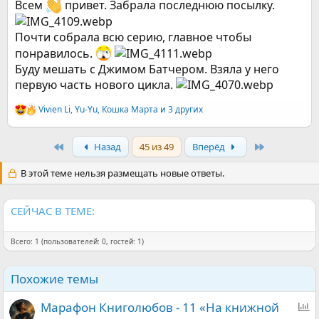
Всем
привет. Забрала последнюю посылку.
Почти собрала всю серию, главное чтобы
понравилось.
Буду мешать с Джимом Батчером. Взяла у него
первую часть нового цикла.
Vivien Li
,
Yu-Yu
,
Кошка Марта
и 3 других
Р
е
а
First
Last
Назад
45 из 49
Вперёд
к
ц
и
В этой теме нельзя размещать новые ответы.
и
:
СЕЙЧАС В ТЕМЕ:
Всего: 1 (пользователей: 0, гостей: 1)
Похожие темы
О
Марафон Книголюбов - 11 «На книжной