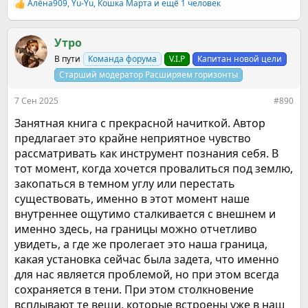
Алёна909
,
Yu-Yu
,
Кошка Марта
и ещё 1 человек
Р
е
а
к
Утро
ц
В пути
Команда форума
V.I.P
Капитан новой цели
и
и
Старший модератор Расширяем горизонты
:
7 Сен 2025
#890
Занятная книга с прекрасной начиткой. Автор
предлагает это крайне неприятное чувство
рассматривать как инструмент познания себя. В
тот момент, когда хочется провалиться под землю,
закопаться в темном углу или перестать
существовать, именно в этот момент наше
внутреннее ощутимо сталкивается с внешнем и
именно здесь, на границы можно отчетливо
увидеть, а где же пролегает это наша граница,
какая установка сейчас была задета, что именно
для нас является проблемой, но при этом всегда
сохраняется в тени. При этом столкновение
всплывают те вещи, которые встроены уже в наш