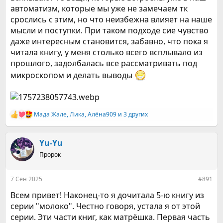
автоматизм, которые мы уже не замечаем тк
срослись с этим, но что неизбежна влияет на наше
мысли и поступки. При таком подходе сие чувство
даже интересным становится, забавно, что пока я
читала книгу, у меня столько всего всплывало из
прошлого, задолбалась все рассматривать под
микроскопом и делать выводы
Мада Жале
,
Ликa
,
Алёна909
и 3 других
Р
е
а
к
Yu-Yu
ц
Пророк
и
и
:
7 Сен 2025
#891
Всем привет! Наконец-то я дочитала 5-ю книгу из
серии "молоко". Честно говоря, устала я от этой
серии. Эти части книг, как матрёшка. Первая часть