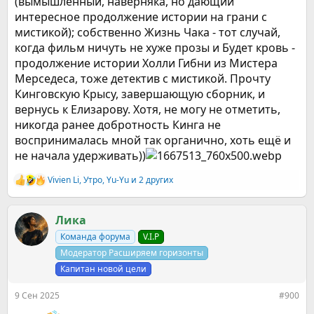
(вымышленный, наверняка, но дающий
интересное продолжение истории на грани с
мистикой); собственно Жизнь Чака - тот случай,
когда фильм ничуть не хуже прозы и Будет кровь -
продолжение истории Холли Гибни из Мистера
Мерседеса, тоже детектив с мистикой. Прочту
Кинговскую Крысу, завершающую сборник, и
вернусь к Елизарову. Хотя, не могу не отметить,
никогда ранее добротность Кинга не
воспринималась мной так органично, хоть ещё и
не начала удерживать))
Vivien Li
,
Утро
,
Yu-Yu
и 2 других
Р
е
а
к
Ликa
ц
Команда форума
V.I.P
и
и
Модератор Расширяем горизонты
:
Капитан новой цели
9 Сен 2025
#900