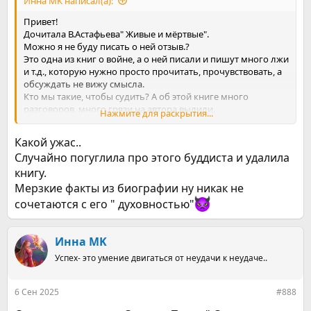
Инна MK написал(а):
Привет!
Дочитала В.Астафьева" Живые и мёртвые".
Можно я не буду писать о ней отзыв.?
Это одна из книг о войне, а о ней писали и пишут много лжи
и т.д., которую нужно просто прочитать, прочувствовать, а
обсуждать не вижу смысла.
Кто мы такие, чтобы судить? А об этой книге много
разговоров, много грязи на автора вылили.
Нажмите для раскрытия...
Он участвовал в ВОВ, участник форсирования Днепра, о
котором книга.
Какой ужас..
Там описано много ужасов, много всего..
Случайно погуглила про этого буддиста и удалила
Сейчас слушаю аудио Согьяла Ринпоче " Тибетская книга
книгу.
жизни и смерти"
Мерзкие факты из биографии ну никак не
Последнее время я больше читаю о смерти
сочетаются с его " духовностью"
Она более правдива и реальна, чеи жизнь.
Инна MK
Успех- это умение двигаться от неудачи к неудаче..
6 Сен 2025
#888