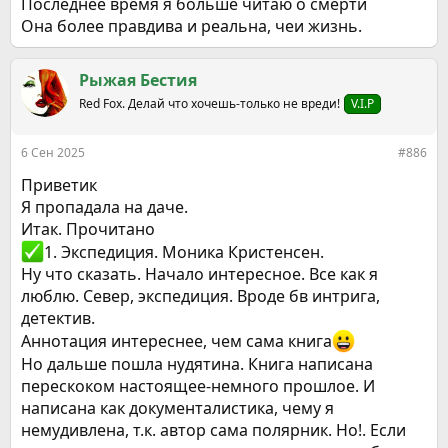
Последнее время я больше читаю о смерти
Она более правдива и реальна, чеи жизнь.
Рыжая Бестия
Red Fox. Делай что хочешь-только не вреди!
V.I.P
6 Сен 2025
#886
Приветик
Я пропадала на даче.
Итак. Прочитано
️1. Экспедиция. Моника Кристенсен.
Ну что сказать. Начало интересное. Все как я
люблю. Север, экспедиция. Вроде бв интрига,
детектив.
Аннотация интереснее, чем сама книга
Но дальше пошла нудятина. Книга написана
перескоком настоящее-немного прошлое. И
написана как документалистика, чему я
немудивлена, т.к. автор сама полярник. Но!. Если