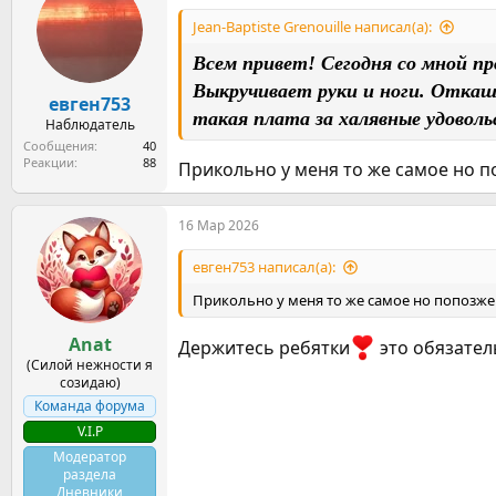
ы
л
а
Jean-Baptiste Grenouille написал(а):
Всем привет! Сегодня со мной пр
Выкручивает руки и ноги. Откаш
евген753
такая плата за халявные удоволь
Наблюдатель
Сообщения
40
Реакции
88
Прикольно у меня то же самое но 
16 Мар 2026
евген753 написал(а):
Прикольно у меня то же самое но попозже
Anat
Держитесь ребятки
это обязате
(Силой нежности я
созидаю)
Команда форума
V.I.P
Модератор
раздела
Дневники