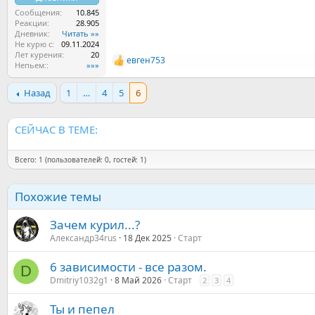
Сообщения
10.845
Реакции
28.905
Дневник
Читать »»
Не курю с
09.11.2024
Лет курения
20
евген753
Р
Непьем:
»»»
е
а
Назад
1
…
4
5
6
к
ц
и
СЕЙЧАС В ТЕМЕ:
и
:
Всего: 1 (пользователей: 0, гостей: 1)
Похожие темы
Зачем курил...?
Александр34rus
18 Дек 2025
Старт
6 зависимости - все разом.
D
Dmitriy1032g1
8 Май 2026
Старт
2
3
4
Ты и пепел