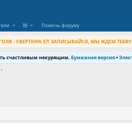
тели
🆘
Помочь форуму
ОЛЯ - УВЕРТЮРА 57! ЗАПИСЫВАЙСЯ, МЫ ЖДЕМ ТЕБЯ!!
ыть счастливым некурящим.
Бумажная версия
•
Элек