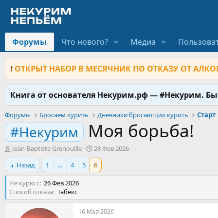
Форумы
Что нового?
Медиа
Пользова
❗
ОТКРЫТ НАБОР В МЕСЯЧНИК ПО ОТКАЗУ ОТ АЛКОГ
Книга от основателя Некурим.рф — #Некурим. Б
Форумы
Бросаем курить
Дневники бросающих курить
Старт
Моя борьба!
#Некурим
А
Д
Jean-Baptiste Grenouille
28 Фев 2026
в
а
Назад
1
…
4
5
6
т
т
о
а
Не курю с
р
26 Фев 2026
н
Способ отказа
т
Табекс
а
е
ч
м
а
16 Мар 2026