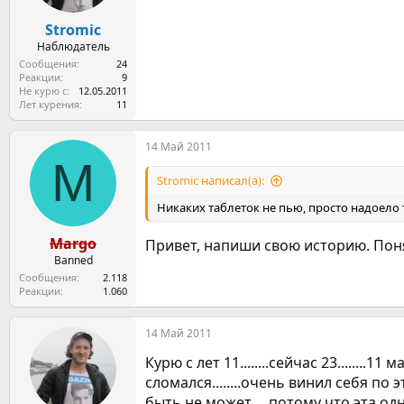
а
Stromic
Наблюдатель
Сообщения
24
Реакции
9
Не курю с
12.05.2011
Лет курения
11
14 Май 2011
M
Stromic написал(а):
Никаких таблеток не пью, просто надоело т
Margo
Привет, напиши свою историю. Поня
Banned
Сообщения
2.118
Реакции
1.060
14 Май 2011
Курю с лет 11........сейчас 23........
сломался........очень винил себя по 
быть не может.....потому что эта одн