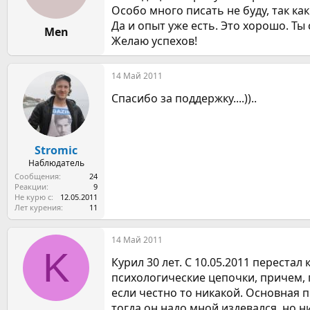
Особо много писать не буду, так ка
Да и опыт уже есть. Это хорошо. Ты
Men
Желаю успехов!
14 Май 2011
Спасибо за поддержку....))..
Stromic
Наблюдатель
Сообщения
24
Реакции
9
Не курю с
12.05.2011
Лет курения
11
14 Май 2011
K
Курил 30 лет. С 10.05.2011 переста
психологические цепочки, причем, 
если честно то никакой. Основная п
тогда он надо мной издевался, но н