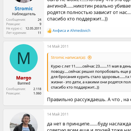
ангиной......никотин реально убивает
Stromic
родятся полностью зависит от нас....
Наблюдатель
спасибо кто поддержит...))
Сообщения
24
Реакции
9
Не курю с
12.05.2011
Анфиса
и
Ahmedovich
Р
Лет курения
11
е
а
14 Май 2011
к
M
ц
и
Stromic написал(а):
и
:
Курю с лет 11........сейчас 23........11 мая 
поводу.....сейчас решил попробовать еще раз
для бросания курить стало здоровье.......т.
Margo
жизни - это дети, а какими они родятся полн
Banned
спасибо кто поддержит...))
Сообщения
2.118
Реакции
1.060
Правильно рассуждаешь. А что , на
14 Май 2011
да нет в принципе.......буду наслаж
советую всем еще и друзей тоже настр