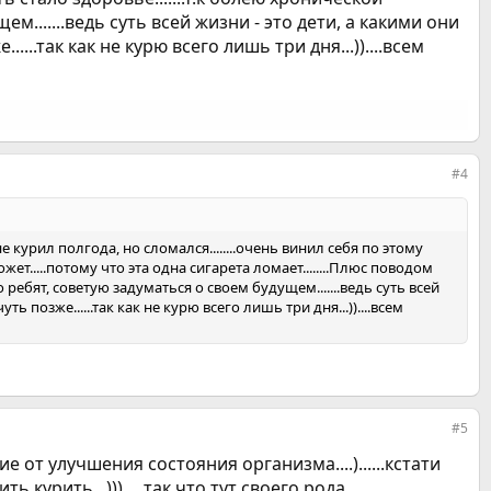
ем.......ведь суть всей жизни - это дети, а какими они
...так как не курю всего лишь три дня...))....всем
#4
л, не курил полгода, но сломался........очень винил себя по этому
жет.....потому что эта одна сигарета ломает........Плюс поводом
то ребят, советую задуматься о своем будущем.......ведь суть всей
 позже......так как не курю всего лишь три дня...))....всем
#5
 от улучшения состояния организма....)......кстати
курить...))).....так что тут своего рода