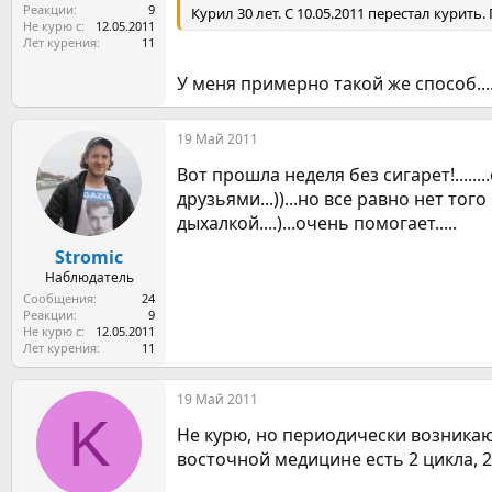
Реакции
9
Курил 30 лет. С 10.05.2011 перестал курит
Не курю с
12.05.2011
Лет курения
11
У меня примерно такой же способ....
19 Май 2011
Вот прошла неделя без сигарет!......
друзьями...))...но все равно нет то
дыхалкой....)...очень помогает.....
Stromic
Наблюдатель
Сообщения
24
Реакции
9
Не курю с
12.05.2011
Лет курения
11
19 Май 2011
K
Не курю, но периодически возникают
восточной медицине есть 2 цикла, 2