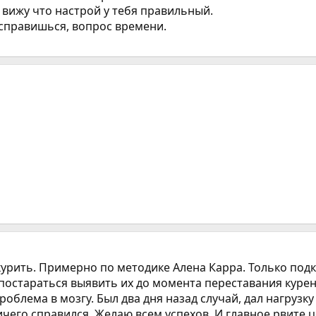
к вижу что настрой у тебя правильный.
 справишься, вопрос времени.
л курить. Примерно по методике Алена Карра. Только по
постараться выявить их до момента переставания курен
роблема в мозгу. Был два дня назад случай, дал нагрузку
ичего справился. Желаю всем успехов. И главное рвите 