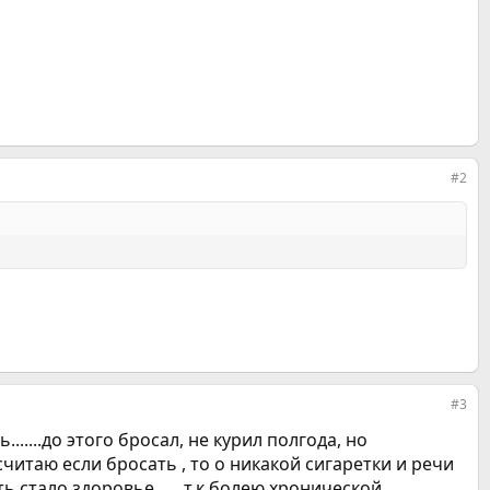
#2
#3
ть.......до этого бросал, не курил полгода, но
и считаю если бросать , то о никакой сигаретки и речи
ь стало здоровье.......т.к болею хронической