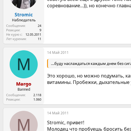
соревнование...)), но конечно главна
Stromic
Наблюдатель
Сообщения
24
Реакции
9
Не курю с
12.05.2011
Лет курения
11
14 Май 2011
M
....буду наслаждаться каждым днем без сиг
Это хорошо, но можно подумать, ка
витамины. Пробежки, дыхательные у
Margo
Banned
Сообщения
2.118
Реакции
1.060
14 Май 2011
M
Stromic, привет!
Молодец что пробуешь бросить без 