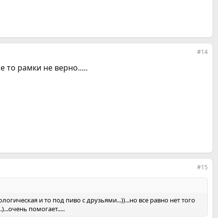
#14
 то рамки не верно.....
#15
ологическая и то под пиво с друзьями...))...но все равно нет того
...очень помогает.....