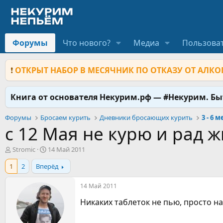
Форумы
Что нового?
Медиа
Пользова
❗
ОТКРЫТ НАБОР В МЕСЯЧНИК ПО ОТКАЗУ ОТ АЛКОГ
Книга от основателя Некурим.рф — #Некурим. Б
Форумы
Бросаем курить
Дневники бросающих курить
3 - 6 
с 12 Мая не курю и рад 
А
Д
Stromic
14 Май 2011
в
а
1
2
Вперёд
т
т
о
а
р
н
14 Май 2011
т
а
Никаких таблеток не пью, просто на
е
ч
м
а
ы
л