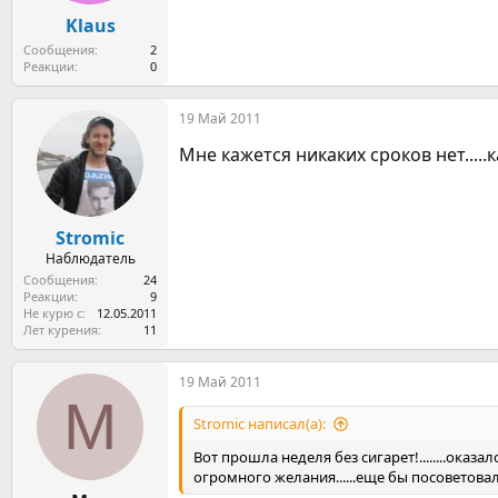
Klaus
Сообщения
2
Реакции
0
19 Май 2011
Мне кажется никаких сроков нет.....
Stromic
Наблюдатель
Сообщения
24
Реакции
9
Не курю с
12.05.2011
Лет курения
11
19 Май 2011
M
Stromic написал(а):
Вот прошла неделя без сигарет!........оказал
огромного желания......еще бы посоветовал а