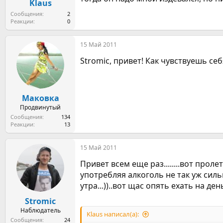
Klaus
Сообщения
2
Реакции
0
15 Май 2011
Stromic, привет! Как чувствуешь с
Маковка
Продвинутый
Сообщения
134
Реакции
13
15 Май 2011
Привет всем еще раз........вот проле
употребляя алкоголь не так уж сильн
утра...))..вот щас опять ехать на де
Stromic
Наблюдатель
Klaus написал(а):
Сообщения
24