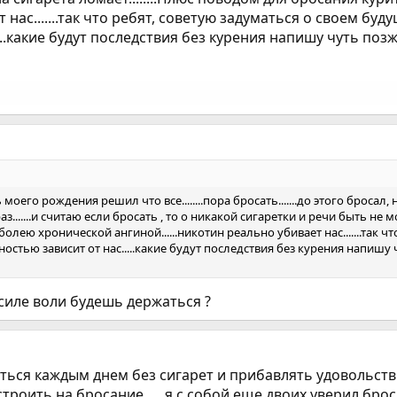
 нас.......так что ребят, советую задуматься о своем будущ
.какие будут последствия без курения напишу чуть позже...
в день моего рождения решил что все........пора бросать.......до этого броса
.......и считаю если бросать , то о никакой сигаретки и речи быть не мо
к болею хронической ангиной......никотин реально убивает нас.......так ч
остью зависит от нас.....какие будут последствия без курения напишу чуть
 силе воли будешь держаться ?
даться каждым днем без сигарет и прибавлять удовольствие
оить на бросание......я с собой еще двоих уверил бросить 