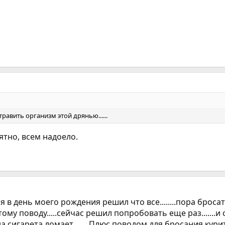
равить организм этой дрянью......
тно, всем надоело.
11 мая в день моего рождения решил что все........пора броса
этому поводу.....сейчас решил попробовать еще раз.......
а сигарета ломает........Плюс поводом для бросания курит