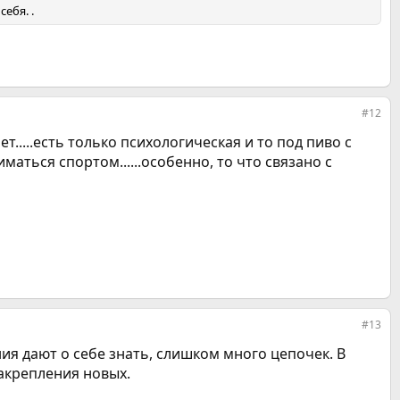
ебя. .
#12
нет.....есть только психологическая и то под пиво с
иматься спортом......особенно, то что связано с
#13
ия дают о себе знать, слишком много цепочек. В
закрепления новых.