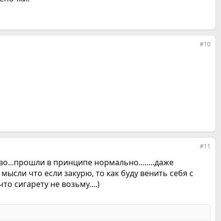
#10
#11
ство...прошли в принципе нормально........даже
 мысли что если закурю, то как буду венить себя с
то сигарету не возьму....)