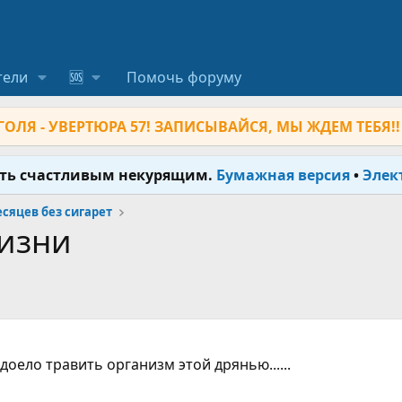
тели
🆘
Помочь форуму
ОЛЯ - УВЕРТЮРА 57! ЗАПИСЫВАЙСЯ, МЫ ЖДЕМ ТЕБЯ!!
ыть счастливым некурящим.
Бумажная версия
•
Элек
месяцев без сигарет
жизни
доело травить организм этой дрянью......