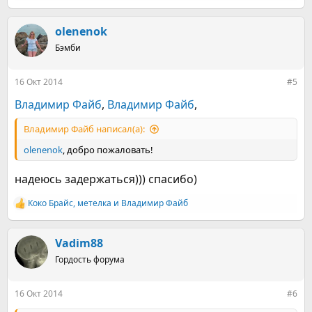
е
а
к
olenenok
ц
Бэмби
и
и
:
16 Окт 2014
#5
Владимир Файб
,
Владимир Файб
,
Владимир Файб написал(а):
olenenok
, добро пожаловать!
надеюсь задержаться))) спасибо)
Коко Брайс
,
метелка
и
Владимир Файб
Р
е
а
к
Vadim88
ц
Гордость форума
и
и
:
16 Окт 2014
#6