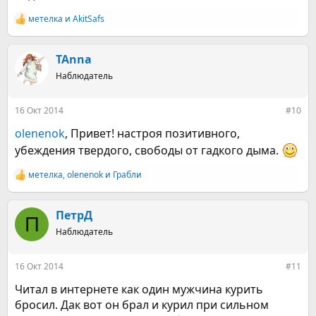
метелка
и
AkitSafs
Р
е
а
к
TAnna
ц
Наблюдатель
и
и
:
16 Окт 2014
#10
olenenok
, Привет! настроя позитивного,
убеждения твердого, свободы от гадкого дыма.
метелка
,
olenenok
и
Грабли
Р
е
а
к
ПетрД
П
ц
Наблюдатель
и
и
:
16 Окт 2014
#11
Читал в интернете как один мужчина курить
бросил. Дак вот он брал и курил при сильном