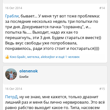
и
:
16 Окт 2014
#14
Грабли
, бывает... У меня тут вот тоже проблемка:
за последние несколько недель три попытки по
три дня. Докуривается пачка-"сорванец", и...
попытка №..... Выходит, надо их как-то
перешагнуть, эти 3 дня. Будем стараться вместе))
Ведь вкус свободы уже попробовала,
понравилось, ради этого стоит и постараться))))
Коко Брайс
,
метелка
,
aleksejbor
и ещё 1 человек
Р
е
а
к
olenenok
ц
Бэмби
и
и
:
16 Окт 2014
#15
ПетрД
, ну не знаю, мне кажется, только дразнит
лишний раз и меня бы лично нервировало. Это всё
равно рабство выходит какое-то. Типа, насовсем