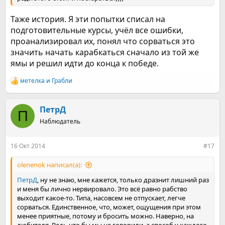
Таже история. Я эти попытки списал на
подготовительные курсы, учёл все ошибки,
проанализировал их, понял что сорваться это
значить начать карабкаться сначало из той же
ямы и решил идти до конца к победе.
метелка
и
Грабли
Р
е
а
к
ПетрД
П
ц
Наблюдатель
и
и
:
16 Окт 2014
#17
olenenok написал(а):
ПетрД
, ну не знаю, мне кажется, только дразнит лишний раз
и меня бы лично нервировало. Это всё равно рабство
выходит какое-то. Типа, насовсем не отпускает, легче
сорваться. Единственное, что, может, ощущения при этом
менее приятные, потому и бросить можно. Наверно, на