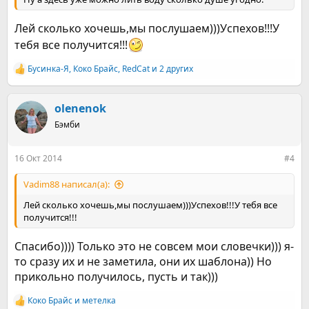
Лей сколько хочешь,мы послушаем)))Успехов!!!У
тебя все получится!!!
Бусинка-Я
,
Коко Брайс
,
RedCat
и 2 других
Р
е
а
к
olenenok
ц
Бэмби
и
и
:
16 Окт 2014
#4
Vadim88 написал(а):
Лей сколько хочешь,мы послушаем)))Успехов!!!У тебя все
получится!!!
Спасибо)))) Только это не совсем мои словечки))) я-
то сразу их и не заметила, они их шаблона)) Но
прикольно получилось, пусть и так)))
Коко Брайс
и
метелка
Р