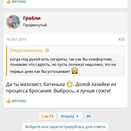
метелка
Р
е
а
к
Грабли
ц
Продвинутый
и
и
:
16 Окт 2014
#20
ПетрД написал(а):
когда под рукой есть сигареты, так как бы комфортнее,
понимаю что гадость, но пусть полежат недолеко, это на
первых днях как бы успокаивает
Да ты мазохист, батенька
. Долой лазейки из
процесса бросания. Выбрось, а лучше сожги!
метелка
Р
е
а
Last
1 из 73
Вперёд
к
ц
и
Войдите или зарегистрируйтесь для ответа.
и