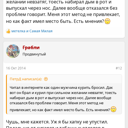
желании невзатяг, тоесть набирал дым в рот и
выпускал через нос. Далее вообще отказался без
проблем говорит. Меня этот метод не привлекает,
но как факт имел место быть. Есть мнения?
метелка
и
Самая Милая
Р
е
а
к
Грабли
ц
Продвинутый
и
и
:
16 Окт 2014
#12
ПетрД написал(а):
Читал в интернете как один мужчина курить бросил. Дак
вот он брал и курил при сильном желании невзатяг, тоесть
набирал дым в рот и выпускал через нос. Далее вообще
отказался без проблем говорит. Меня этот метод не
привлекает, но как факт имел место быть. Есть мнения?
Чушь, мне кажется. Уж я бы хапку не упустил.