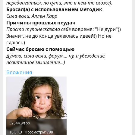
передвигаться, по сути, это в чём-то схоже).
Бросал(а) с использованием методик
Сила воли, Аллен Карр
Причины прошлых неудач
Просто тупонесказала себе
вовремя: "Не дури"))
Значит, не до конца увлеклась идеей)) Но не
сдаюсь)
Сейчас бросаю с помощью
Думаю, сила воли, форум.... ну, и убеждение,
позитивное мышление...)
Вложения
52544.webp
18,3 KB · Просмотры: 788