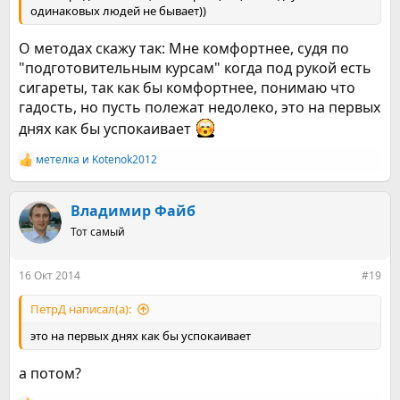
одинаковых людей не бывает))
О методах скажу так: Мне комфортнее, судя по
"подготовительным курсам" когда под рукой есть
сигареты, так как бы комфортнее, понимаю что
гадость, но пусть полежат недолеко, это на первых
днях как бы успокаивает
метелка
и
Kotenok2012
Р
е
а
к
Владимир Файб
ц
Тот самый
и
и
:
16 Окт 2014
#19
ПетрД написал(а):
это на первых днях как бы успокаивает
а потом?