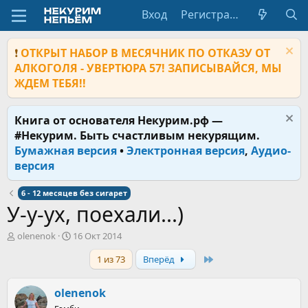
Вход
Регистрация
❗
ОТКРЫТ НАБОР В МЕСЯЧНИК ПО ОТКАЗУ ОТ
АЛКОГОЛЯ - УВЕРТЮРА 57! ЗАПИСЫВАЙСЯ, МЫ
ЖДЕМ ТЕБЯ!!
Книга от основателя Некурим.рф —
#Некурим. Быть счастливым некурящим.
Бумажная версия
•
Электронная версия
,
Аудио-
версия
6 - 12 месяцев без сигарет
У-у-ух, поехали...)
А
Д
olenenok
16 Окт 2014
в
а
Last
1 из 73
Вперёд
т
т
о
а
р
н
olenenok
т
а