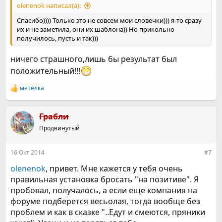
olenenok написал(а):
Спасибо)))) Только это не совсем мои словечки))) я-то сразу
их и не заметила, они их шаблона)) Но прикольно
получилось, пусть и так)))
ничего страшного,лишь бы результат был
положительный!!!
метелка
Р
е
а
к
Грабли
ц
Продвинутый
и
и
:
16 Окт 2014
#7
olenenok
, привет. Мне кажется у тебя очень
правильная установка бросать "на позитиве". Я
пробовал, получалось, а если еще компания на
форуме подберется весьолая, тогда вообще без
проблем и как в сказке "..Едут и смеются, пряники