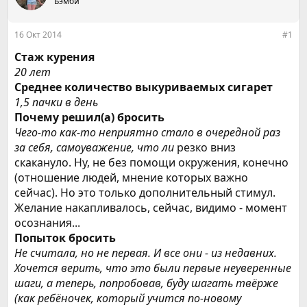
е
Бэмби
ч
м
а
ы
л
16 Окт 2014
#1
а
Стаж курения
20 лет
Среднее количество выкуриваемых сигарет
1,5 пачки в день
Почему решил(а) бросить
Чего-то как-то неприятно стало в очередной раз
за себя, самоуважение, что ли
резко вниз
скакануло. Ну, не без помощи окружения, конечно
(отношение людей, мнение которых важно
сейчас). Но это только дополнительный стимул.
Желание накапливалось, сейчас, видимо - момент
осознания...
Попыток бросить
Не считала, но не первая. И все они - из недавних.
Хочется верить, что это были первые неуверенные
шаги, а теперь, попробовав, буду шагать твёрже
(как ребёночек, который учится по-новому