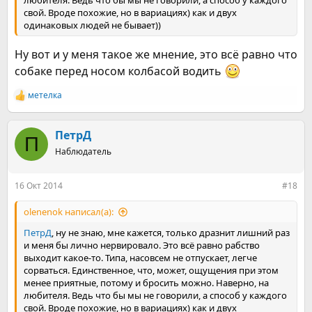
любителя. Ведь что бы мы не говорили, а способ у каждого
свой. Вроде похожие, но в вариациях) как и двух
одинаковых людей не бывает))
Ну вот и у меня такое же мнение, это всё равно что
собаке перед носом колбасой водить
метелка
Р
е
а
к
ПетрД
П
ц
Наблюдатель
и
и
:
16 Окт 2014
#18
olenenok написал(а):
ПетрД
, ну не знаю, мне кажется, только дразнит лишний раз
и меня бы лично нервировало. Это всё равно рабство
выходит какое-то. Типа, насовсем не отпускает, легче
сорваться. Единственное, что, может, ощущения при этом
менее приятные, потому и бросить можно. Наверно, на
любителя. Ведь что бы мы не говорили, а способ у каждого
свой. Вроде похожие, но в вариациях) как и двух