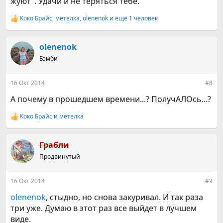
жуют". Удачи и не теряться тебе.
Коко Брайс
,
метелка
,
olenenok
и ещё 1 человек
Р
е
а
к
olenenok
ц
Бэмби
и
и
:
16 Окт 2014
#8
A почему в прошедшем времени...? ПолучАЛОсь...?
Коко Брайс
и
метелка
Р
е
а
к
Грабли
ц
Продвинутый
и
и
:
16 Окт 2014
#9
olenenok
, стыдно, но снова закуривал. И так раза
три уже. Думаю в этот раз все выйдет в лучшем
виде.