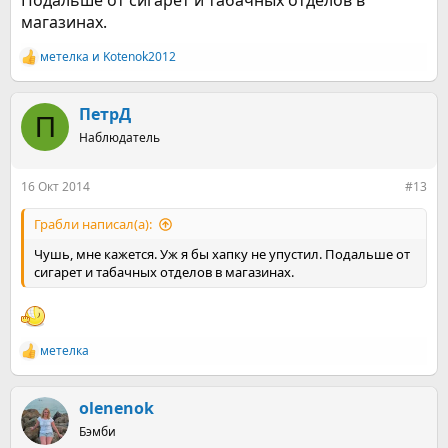
Подальше от сигарет и табачных отделов в
магазинах.
метелка
и
Kotenok2012
Р
е
а
к
ПетрД
П
ц
Наблюдатель
и
и
:
16 Окт 2014
#13
Грабли написал(а):
Чушь, мне кажется. Уж я бы хапку не упустил. Подальше от
сигарет и табачных отделов в магазинах.
метелка
Р
е
а
к
olenenok
ц
Бэмби
и