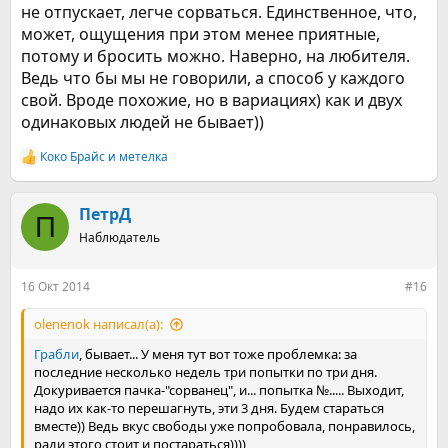
не отпускает, легче сорваться. Единственное, что,
может, ощущения при этом менее приятные,
потому и бросить можно. Наверно, на любителя.
Ведь что бы мы не говорили, а способ у каждого
свой. Вроде похожие, но в вариациях) как и двух
одинаковых людей не бывает))
Коко Брайс
и
метелка
Р
е
а
к
ПетрД
П
ц
Наблюдатель
и
и
:
16 Окт 2014
#16
olenenok написал(а):
Грабли
, бывает... У меня тут вот тоже проблемка: за
последние несколько недель три попытки по три дня.
Докуривается пачка-"сорванец", и... попытка №..... Выходит,
надо их как-то перешагнуть, эти 3 дня. Будем стараться
вместе)) Ведь вкус свободы уже попробовала, понравилось,
ради этого стоит и постараться))))