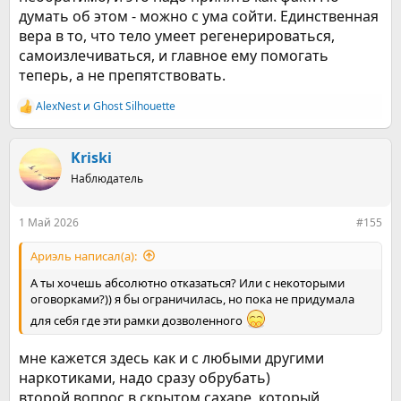
думать об этом - можно с ума сойти. Единственная
вера в то, что тело умеет регенерироваться,
самоизлечиваться, и главное ему помогать
теперь, а не препятствовать.
AlexNest
и
Ghost Silhouette
Р
е
а
к
Kriski
ц
Наблюдатель
и
и
:
1 Май 2026
#155
Ариэль написал(а):
А ты хочешь абсолютно отказаться? Или с некоторыми
оговорками?)) я бы ограничилась, но пока не придумала
для себя где эти рамки дозволенного
мне кажется здесь как и с любыми другими
наркотиками, надо сразу обрубать)
второй вопрос в скрытом сахаре, который