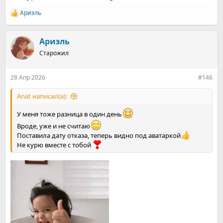
Ариэль
Р
е
а
к
Ариэль
ц
Старожил
и
и
:
28 Апр 2026
#146
Anat написал(а):
У меня тоже разница в один день
Вроде, уже и не считаю
Поставила дату отказа, теперь видно под аватаркой
Не курю вместе с тобой