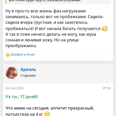
Ну я просто всю жизнь физ.нагрузками
занимаюсь, только вот не пробежками. Сидела-
сидела вчера грустная, и как захотелось
пробежаться! И вот начала бегать получается
А так я тоже ничего делать не могу, как муха
сонная и ленивая хожу. Но на улице
преображаюсь
AlexNest
и
Kriski
Р
е
а
к
Ариэль
ц
Старожил
и
и
:
30 Апр 2026
#150
Ух ты, 17 дней!
Что имею на сегодня: аппетит прекрасный,
потолстела на 4 кг