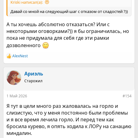
Kriski написал(а):
Давай со мной на следующий шаг с отказом от сладостей ?))
А ты хочешь абсолютно отказаться? Или с
некоторыми оговорками?)) я бы ограничилась, но
пока не придумала для себя где эти рамки
дозволенного
AlexNest
Р
е
а
к
Ариэль
ц
Старожил
и
и
:
1 Май 2026
#154
Я тут в цели много раз жаловалась на горло и
слизистую, что у меня постоянно были проблемы
и я все время лечила горло. И перед тем как
бросила курево, я опять ходила к ЛОРу на санацию
миндалин.