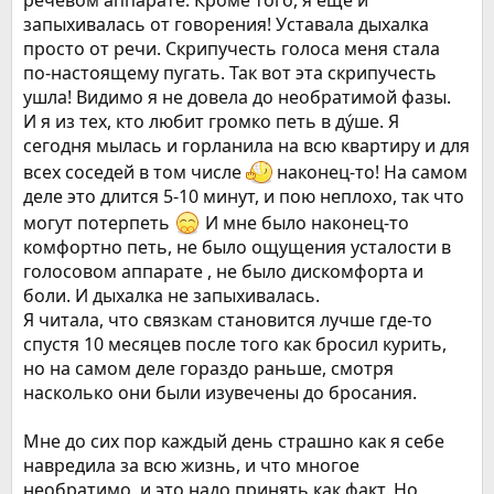
запыхивалась от говорения! Уставала дыхалка
просто от речи. Скрипучесть голоса меня стала
по-настоящему пугать. Так вот эта скрипучесть
ушла! Видимо я не довела до необратимой фазы.
И я из тех, кто любит громко петь в ду́ше. Я
сегодня мылась и горланила на всю квартиру и для
всех соседей в том числе
наконец-то! На самом
деле это длится 5-10 минут, и пою неплохо, так что
могут потерпеть
И мне было наконец-то
комфортно петь, не было ощущения усталости в
голосовом аппарате , не было дискомфорта и
боли. И дыхалка не запыхивалась.
Я читала, что связкам становится лучше где-то
спустя 10 месяцев после того как бросил курить,
но на самом деле гораздо раньше, смотря
насколько они были изувечены до бросания.
Мне до сих пор каждый день страшно как я себе
навредила за всю жизнь, и что многое
необратимо, и это надо принять как факт. Но