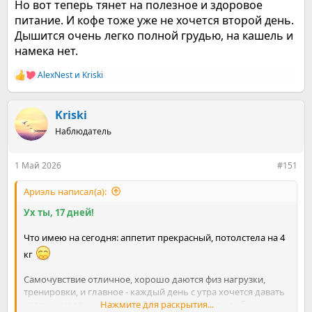
Но вот теперь тянет на полезное и здоровое
питание. И кофе тоже уже не хочется второй день.
Дышится очень легко полной грудью, на кашель и
намека нет.
AlexNest
и
Kriski
Р
е
а
к
Kriski
ц
Наблюдатель
и
и
:
1 Май 2026
#151
Ариэль написал(а):
Ух ты, 17 дней!
Что имею на сегодня: аппетит прекрасный, потолстела на 4
кг
Самочувствие отличное, хорошо даются физ нагрузки,
тренировки, и главное - каждый день с утра хочется давать
нагрузку и движение телу. Логично - раньше как было:
Нажмите для раскрытия...