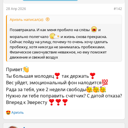
:
28 Апр 2026
#142
Ариэль написал(а):
Позавтракала. И как меня пробило на слёзы
и
морально полегчало
и жизнь снова прекрасна.
Сейчас пойду на улицу, почему-то очень хочу сделать
пробежку, хотя никогда не занималась пробежками.
Физическое самочувствие неважное, но ему поможет
движение и свежий воздух
Привет
Ты большая молодец
так держать
Вес уйдет, эмоциональный фон налодится
Рада за тебя, уже 2 недели свободы
Нужно ли тебе поправить счётчик? С датой отказа?
Вперед к Эвересту
Ариэль
Р
е
а
к