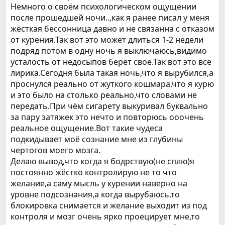
вообще иметь к ним какое-либо отношение не желаю. Но
Немного о своём психологическом ощущении
хочется посидеть и попускать дымок. Вот этот процесс
после прошедшей ночи..,как я ранее писал у меня
хочется. (Не волнуйтесь, заменители сигарет мне никак не
жёсткая бессонница давно и не связанна с отказом
угрожают, они никогда мне не нравились и я так ни разу в
от курения.Так вот это может длиться 1-2 недели
жизни и не смогла курить ни айкосы-шмайкосы, ни другие
дуделки-парилки). Наносить вред организму уже
подряд потом в одну ночь я выключаюсь,видимо
совершенно немыслимо, я этого точно не могу делать уже.
усталость от недосыпов берёт своё.Так вот это всё
лирика.Сегодня была такая ночь,что я вырубился,а
Бред короче говоря. Меня это раздражает. Потому что как
проснулся реально от жуткого кошмара,что я курю
назойливая муха постоянно маячки в мозге! Знаю, что это
тоже пройдет со временем. Пройдет чувство, что чего-то
и это было на столько реально,что словами не
постоянно не хватает, что чего-то постоянно хочется такого
передать.При чём сигарету выкуривал буквально
поделать. Пройдет, и надеюсь, уже скоро.
за пару затяжек это нечто и повторюсь ооочень
реальное ощущение.Вот такие чудеса
подкидывает моё сознание мне из глубины
чертогов моего мозга.
Делаю вывод,что когда я бодрствую(не сплю)я
постоянно жёстко контролирую не то что
желание,а саму мысль у курении наверно на
уровне подсознания,а когда вырубаюсь,то
блокировка снимается и желание выходит из под
контроля и мозг очень ярко проецирует мне,то