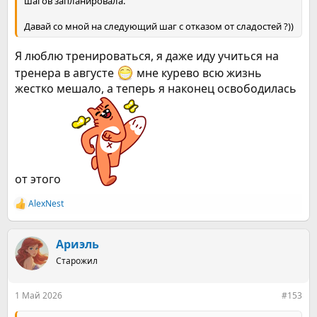
шагов запланировала.
Давай со мной на следующий шаг с отказом от сладостей ?))
Я люблю тренироваться, я даже иду учиться на
тренера в августе
мне курево всю жизнь
жестко мешало, а теперь я наконец освободилась
от этого
AlexNest
Р
е
а
к
Ариэль
ц
Старожил
и
и
:
1 Май 2026
#153