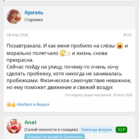
е
ч
м
а
ы
Ариэль
л
а
Старожил
28 Апр 2026
#141
Позавтракала. И как меня пробило на слёзы
и
морально полегчало
и жизнь снова
прекрасна.
Сейчас пойду на улицу, почему-то очень хочу
сделать пробежку, хотя никогда не занималась
пробежками. Физическое самочувствие неважное,
но ему поможет движение и свежий воздух
Последнее редактирование:
28 Апр 2026
AlexNest
и
Веруся
Р
е
а
к
Anat
ц
(Силой нежности я созидаю)
Команда форума
V.I.P
и
и
Модератор раздела Дневники