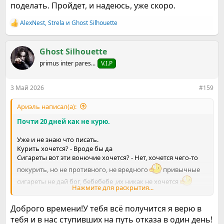
поделать. Пройдет, и надеюсь, уже скоро.
AlexNest
,
Strela
и
Ghost Silhouette
Р
е
а
к
Ghost Silhouette
ц
primus inter pares...
V.I.P
и
и
:
3 Май 2026
#159
Ариэль написал(а):
Почти 20 дней как не курю.
Уже и не знаю что писать.
Курить хочется? - Вроде бы да
Сигареты вот эти вонючие хочется? - Нет, хочется чего-то
покурить, но не противного, не вредного
привычные
сигареты не дай бог, бебебебе ,их никак не хочется
Нажмите для раскрытия...
Я так понимаю, это называется психологическая
зависимость. Сигареты вспоминаются отвратительным
Доброго времени!У тебя всё получится я верю в
дерьмищем, рядом курящие кажутся пренеприятными
зловонными, больными людьми, и сигареты тянуть в рот и
тебя и в нас ступивших на путь отказа в один день!