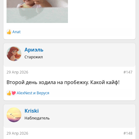
Anat
Р
е
а
к
Ариэль
ц
Старожил
и
и
:
29 Апр 2026
#147
Второй день ходила на пробежку. Какой кайф!
AlexNest
и
Веруся
Р
е
а
к
Kriski
ц
Наблюдатель
и
и
:
29 Апр 2026
#148