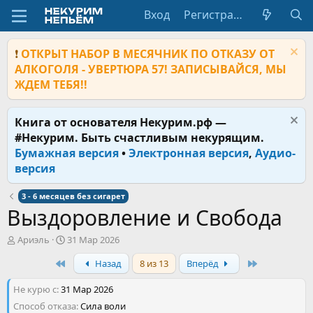
Вход
Регистрация
❗
ОТКРЫТ НАБОР В МЕСЯЧНИК ПО ОТКАЗУ ОТ
АЛКОГОЛЯ - УВЕРТЮРА 57! ЗАПИСЫВАЙСЯ, МЫ
ЖДЕМ ТЕБЯ!!
Книга от основателя Некурим.рф —
#Некурим. Быть счастливым некурящим.
Бумажная версия
•
Электронная версия
,
Аудио-
версия
3 - 6 месяцев без сигарет
Выздоровление и Свобода
А
Д
Ариэль
31 Мар 2026
в
а
First
Last
Назад
8 из 13
Вперёд
т
т
о
а
Не курю с
р
31 Мар 2026
н
т
а
Способ отказа
Сила воли