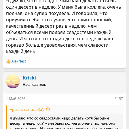
Я думаю, что со сладостями надо делать хотя бы
один десерт в неделю. У меня была коллега, очень
полная, она супер похудела. И говорила, что
приучила себя, что лучше есть один хороший,
качественный десерт раз в неделю, чем
объедаться всеми подряд сладостями каждый
день. И что вот этот один десерт в неделю даёт
гораздо больше удовольствия, чем сладости
каждый день
AlexNest
Р
е
а
к
Kriski
ц
Наблюдатель
и
и
:
1 Май 2026
#157
Ариэль написал(а):
Я думаю, что со сладостями надо делать хотя бы один
десерт в неделю. У меня была коллега, очень полная, она
супер похудела. И говорила, что приучила себя, что лучше