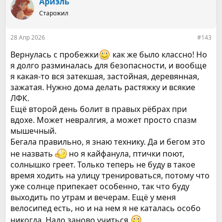
Ариэль
ц
Старожил
и
и
:
28 Апр 2026
#143
Вернулась с пробежки
как же было классно! Но
я долго разминалась для безопасности, и вообще
я какая-то вся затекшая, застойная, деревянная,
зажатая. Нужно дома делать растяжку и всякие
ЛФК.
Ещё второй день болит в правых рёбрах при
вдохе. Может невралгия, а может просто спазм
мышечный.
Бегала правильно, я знаю технику. Да и бегом это
не назвать
но я кайфанула, птички поют,
солнышко греет. Только теперь не буду в такое
время ходить на улицу тренироваться, потому что
уже солнце припекает особенно, так что буду
выходить по утрам и вечерам. Ещё у меня
велосипед есть, но и на нем я не каталась особо
никогда. Надо заново учиться