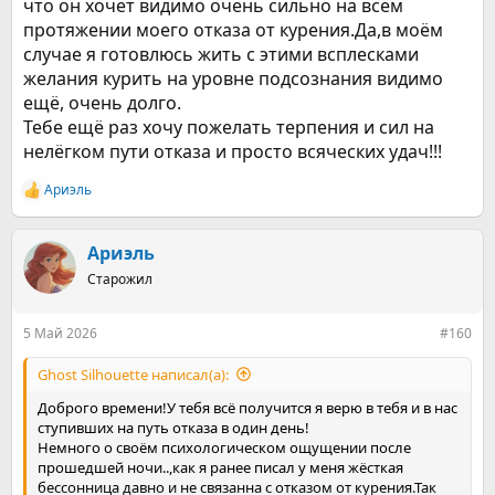
что он хочет видимо очень сильно на всём
протяжении моего отказа от курения.Да,в моём
случае я готовлюсь жить с этими всплесками
желания курить на уровне подсознания видимо
ещё, очень долго.
Тебе ещё раз хочу пожелать терпения и сил на
нелёгком пути отказа и просто всяческих удач!!!
Ариэль
Р
е
а
к
Ариэль
ц
Старожил
и
и
:
5 Май 2026
#160
Ghost Silhouette написал(а):
Доброго времени!У тебя всё получится я верю в тебя и в нас
ступивших на путь отказа в один день!
Немного о своём психологическом ощущении после
прошедшей ночи..,как я ранее писал у меня жёсткая
бессонница давно и не связанна с отказом от курения.Так