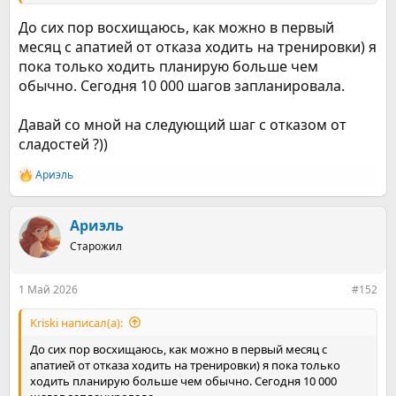
проснулась, сразу обкурилась и потеряла всю накопленную
за сон энергию. А сейчас каждое утро начинается намного
До сих пор восхищаюсь, как можно в первый
качественнее. Сегодня посетила силовую тренировку и
месяц с апатией от отказа ходить на тренировки) я
затем кардио.
пока только ходить планирую больше чем
Но есть нюанс - по сей день я посреди дня сплю. Меня
обычно. Сегодня 10 000 шагов запланировала.
просто вырубает каждый день! На 15-30 минут. А если есть
возможность, то и на час-два! Мне всё лень. Мне стало
очень хорошо с самой собой, тревожность снижена. Я
Давай со мной на следующий шаг с отказом от
сейчас вроде и не амёба, но и не активна.
сладостей ?))
По ощущениям организм и психика просят не дергать их
пока что, только кормить, спать и двигаться,
Ариэль
Р
тренироваться, гулять....
е
Ах да, насчёт заедания и набранных кг. Я уже не хочу
а
вредности.наела я тортиками и сладостями. Но вот теперь
к
Ариэль
тянет на полезное и здоровое питание. И кофе тоже уже не
ц
хочется второй день.
Старожил
и
Дышится очень легко полной грудью, на кашель и намека
и
нет.
:
1 Май 2026
#152
Kriski написал(а):
До сих пор восхищаюсь, как можно в первый месяц с
апатией от отказа ходить на тренировки) я пока только
ходить планирую больше чем обычно. Сегодня 10 000