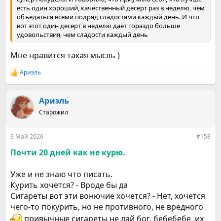
есть один хороший, качественный десерт раз в неделю, чем
объедаться всеми подряд сладостями каждый день. И что
вот этот один десерт в неделю даёт гораздо больше
удовольствия, чем сладости каждый день
Мне нравится такая мысль )
Ариэль
Р
е
а
к
Ариэль
ц
Старожил
и
и
:
3 Май 2026
#158
Почти 20 дней как не курю.
Уже и не знаю что писать.
Курить хочется? - Вроде бы да
Сигареты вот эти вонючие хочется? - Нет, хочется
чего-то покурить, но не противного, не вредного
привычные сигареты не дай бог, бебебебе ,их