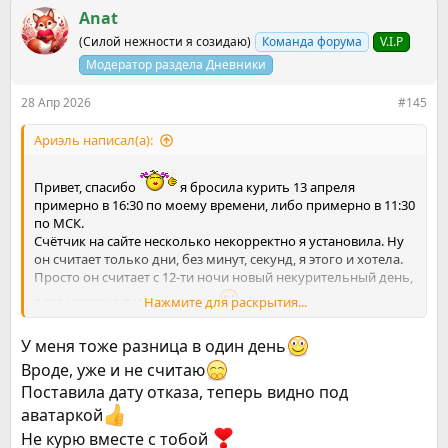
к
Anat
ц
(Силой нежности я созидаю)
Команда форума
V.I.P
и
и
Модератор раздела Дневники
:
28 Апр 2026
#145
Ариэль написал(а):
Привет, спасибо
я бросила курить 13 апреля
примерно в 16:30 по моему времени, либо примерно в 11:30
по МСК.
Счётчик на сайте несколько некорректно я установила. Ну
он считает только дни, без минут, секунд, я этого и хотела.
Просто он считает с 12-ти ночи новый некурительный день,
а это неверно в моем случае
Нажмите для раскрытия...
Сейчас у меня так на счётчике в телефоне:
У меня тоже разница в один день
Вроде, уже и не считаю
Поставила дату отказа, теперь видно под
аватаркой
Не курю вместе с тобой