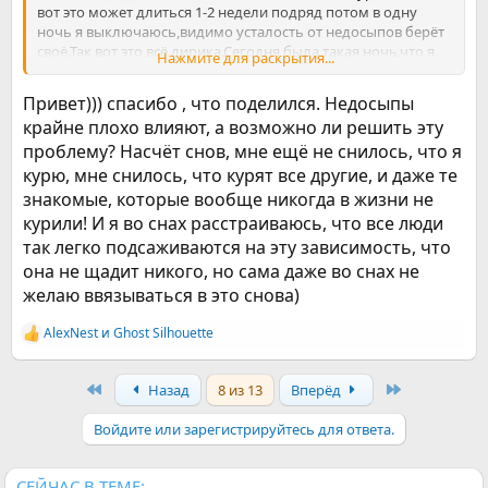
вот это может длиться 1-2 недели подряд потом в одну
ночь я выключаюсь,видимо усталость от недосыпов берёт
своё.Так вот это всё лирика.Сегодня была такая ночь,что я
Нажмите для раскрытия...
вырубился,а проснулся реально от жуткого кошмара,что я
курю и это было на столько реально,что словами не
Привет))) спасибо , что поделился. Недосыпы
передать.При чём сигарету выкуривал буквально за пару
крайне плохо влияют, а возможно ли решить эту
затяжек это нечто и повторюсь ооочень реальное
проблему? Насчёт снов, мне ещё не снилось, что я
ощущение.Вот такие чудеса подкидывает моё сознание мне
из глубины чертогов моего мозга.
курю, мне снилось, что курят все другие, и даже те
Делаю вывод,что когда я бодрствую(не сплю)я постоянно
знакомые, которые вообще никогда в жизни не
жёстко контролирую не то что желание,а саму мысль у
курили! И я во снах расстраиваюсь, что все люди
курении наверно на уровне подсознания,а когда
так легко подсаживаются на эту зависимость, что
вырубаюсь,то блокировка снимается и желание выходит из
под контроля и мозг очень ярко проецирует мне,то что он
она не щадит никого, но сама даже во снах не
хочет видимо очень сильно на всём протяжении моего
желаю ввязываться в это снова)
отказа от курения.Да,в моём случае я готовлюсь жить с
этими всплесками желания курить на уровне подсознания
AlexNest
и
Ghost Silhouette
Р
видимо ещё, очень долго.
е
Тебе ещё раз хочу пожелать терпения и сил на нелёгком
а
пути отказа и просто всяческих удач!!!
First
Last
Назад
8 из 13
Вперёд
к
ц
и
Войдите или зарегистрируйтесь для ответа.
и
:
СЕЙЧАС В ТЕМЕ: