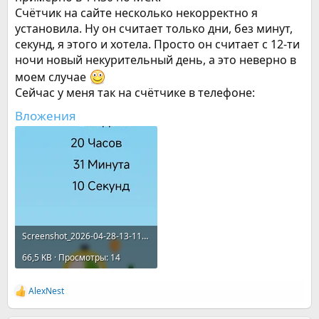
Счётчик на сайте несколько некорректно я
установила. Ну он считает только дни, без минут,
секунд, я этого и хотела. Просто он считает с 12-ти
ночи новый некурительный день, а это неверно в
моем случае
Сейчас у меня так на счётчике в телефоне:
Вложения
Screenshot_2026-04-28-13-11-10-445_com.portablepixels.smokefree.webp
66,5 KB · Просмотры: 14
AlexNest
Р
е
а