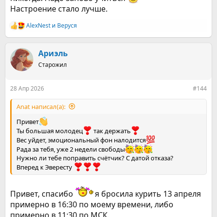
Настроение стало лучше.
AlexNest
и
Веруся
Р
е
а
к
Ариэль
ц
Старожил
и
и
:
28 Апр 2026
#144
Anat написал(а):
Привет
Ты большая молодец
так держать
Вес уйдет, эмоциональный фон налодится
Рада за тебя, уже 2 недели свободы
Нужно ли тебе поправить счётчик? С датой отказа?
Вперед к Эвересту
Привет, спасибо
я бросила курить 13 апреля
примерно в 16:30 по моему времени, либо
примерно в 11:30 по МСК.