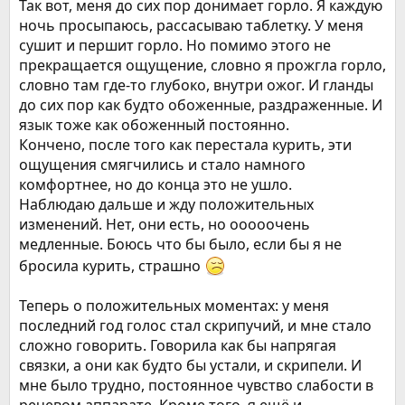
Так вот, меня до сих пор донимает горло. Я каждую
ночь просыпаюсь, рассасываю таблетку. У меня
сушит и першит горло. Но помимо этого не
прекращается ощущение, словно я прожгла горло,
словно там где-то глубоко, внутри ожог. И гланды
до сих пор как будто обоженные, раздраженные. И
язык тоже как обоженный постоянно.
Кончено, после того как перестала курить, эти
ощущения смягчились и стало намного
комфортнее, но до конца это не ушло.
Наблюдаю дальше и жду положительных
изменений. Нет, они есть, но ооооочень
медленные. Боюсь что бы было, если бы я не
бросила курить, страшно
Теперь о положительных моментах: у меня
последний год голос стал скрипучий, и мне стало
сложно говорить. Говорила как бы напрягая
связки, а они как будто бы устали, и скрипели. И
мне было трудно, постоянное чувство слабости в
речевом аппарате. Кроме того, я ещё и