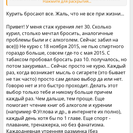
Нажмите для раскрытия...
одну за одной. У сигарет оказывается очень противный
вкус...
Курить бросают все. Жаль, что не все при жизни...
День 4:
2 сигареты. Противно
День 5:
Ноль сигарет. Тянет покурить, но стойко держусь.
Привет! У меня стаж курения лет 30. Сколько
День 6:
Ноль сигарет. Про покурить не возникает ни
единой мысли. Даже и не думала бы о них, если бы муж
курил, столько мечтал бросить, аналогичные
каждые 2 часа не спрашивал как успехи и сколько сигарет
проблемы были и с алкоголем. Сейчас забил на
ушло.
Запретила ему задавать этот вопрос.
все))) Не курю с 18 ноября 2015, не пью спиртного
гораздо больше, совсем где-то с мая 2015. С
табаксом пробовал бросать раз 10. получалось, но
потом закуривал... Сейчас просто не курю. Каждый
раз, когда возникает мысль о сигарете (это бывает
не так часто) просто сам делаю выбор да или нет.
Говорю нет и это быстро проходит. Делать этот
выбор только тебе и никому больше причем
каждый раз. Чем дальше, тем проще. Еще
помогает чтение книг об алкоголе и курении
(например Ф.Углова и др., в интернете их полно),
каждый день хотя бы по 1 главе. Еще спорт -
плавание, тренажерка, но без фанатизма.
Каждодневная утренняя разминка (без