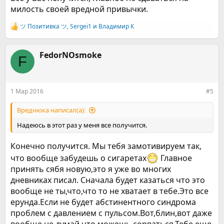
милость своей вредной привычки.
ツ Позитивка ツ
,
Sergei1
и
Владимир К
Р
е
а
к
FedorNOsmoke
F
ц
и
и
:
1 Мар 2016
#5
Вреднюка написал(а):
Надеюсь в этот раз у меня все получится.
Конечно получится. Мы тебя замотивируем так,
что вообще забудешь о сигаретах
Главное
принять сябя новую,это я уже во многих
дневниках писал. Сначала будет казаться что это
вообще не ты,что,что то не хватает в тебе.Это все
ерунда.Если не будет абстинентного синдрома
проблем с давлением с пульсом.Вот,блин,вот даже