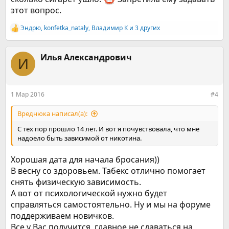
этот вопрос.
Эндрю
,
konfetka_nataly
,
Владимир К
и 3 других
Р
е
а
к
Илья Александрович
И
ц
и
и
:
1 Мар 2016
#4
Вреднюка написал(а):
С тех пор прошло 14 лет. И вот я почувствовала, что мне
надоело быть зависимой от никотина.
Хорошая дата для начала бросания))
В весну со здоровьем. Табекс отлично помогает
снять физическую зависимость.
А вот от психологической нужно будет
справляться самостоятельно. Ну и мы на форуме
поддерживаем новичков.
Все у Вас получится, главное не сдаваться на