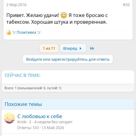
:
2 Мар 2016
#20
Привет. Желаю удачи!
Я тоже бросаю с
табексом. Хорошая штука и проверенная.
ツ Позитивка ツ
Р
е
а
Last
1 из 11
Вперёд
к
ц
и
Войдите или зарегистрируйтесь для ответа.
и
:
СЕЙЧАС В ТЕМЕ:
Всего: 1 (пользователей: 0, гостей: 1)
Похожие темы
С любовью к себе
Kriski
2 - 4 недели без сигарет
Ответы
103
13 Май 2026