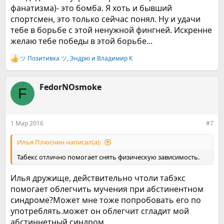
фанатизма)- это бомба. Я хоть и бывший
спортсмен, это только сейчас понял. Ну и удачи
тебе в борьбе с этой ненужной фингней. Искренне
желаю тебе победы в этой борьбе...
ツ Позитивка ツ
,
Эндрю
и
Владимир К
Р
е
а
к
FedorNOsmoke
F
ц
и
и
:
1 Мар 2016
#7
Илья Плюснин написал(а):
Табекс отлично помогает снять физическую зависимость.
Илья дружище, действительно чтоли табэкс
помогает облегчить мучения при абстинентном
синдроме?Может мне тоже попробовать его по
употреблять.может он облегчит сгладит мой
абстиннетный синдром.