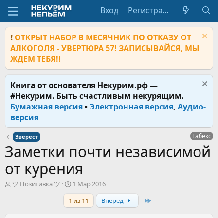
Вход
Регистрация
❗
ОТКРЫТ НАБОР В МЕСЯЧНИК ПО ОТКАЗУ ОТ
АЛКОГОЛЯ - УВЕРТЮРА 57! ЗАПИСЫВАЙСЯ, МЫ
ЖДЕМ ТЕБЯ!!
Книга от основателя Некурим.рф —
#Некурим. Быть счастливым некурящим.
Бумажная версия
•
Электронная версия
,
Аудио-
версия
Табекс
Эверест
Заметки почти независимой
от курения
А
Д
ツ Позитивка ツ
1 Мар 2016
в
а
Last
1 из 11
Вперёд
т
т
о
а