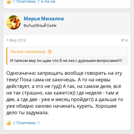
ツ Позитивка ツ
и
ma vie
Р
е
а
к
Марья Михална
ц
ВоЛшЕбНыЙ ЁжИк
и
и
:
1 Мар 2016
#14
Логрок написал(а):
И тапком ему по щам что б не лез с дурными вопросами!!!!
Однозначно запрещать вообще говорить на эту
тему! Пока сама не захочешь. А то на нервы
действует, а это не гуд)) А так, на самом деле, всё
не так страшно, как кажется)) где неделя - там и
две, а где две - уже и месяц пройдет)) а дальше то
уже обидно заново начинать курить. Хорошее
дело ты задумала.
ツ Позитивка ツ
Р
е