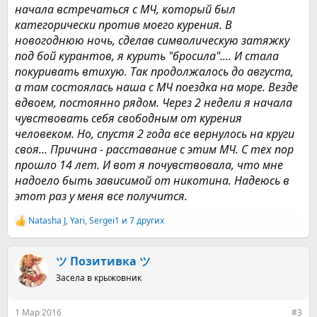
начала встречаться с МЧ, который был
категорически против моего курения. В
новогоднюю ночь, сделав символическую затяжку
под бой курантов, я курить "бросила".... И стала
покуривать втихую. Так продолжалось до августа,
а там состоялась наша с МЧ поездка на море. Везде
вдвоем, постоянно рядом. Через 2 недели я начала
чувствовать себя свободным от курения
человеком. Но, спустя 2 года все вернулось на круги
своя... Причина - расставание с этим МЧ. С тех пор
прошло 14 лет. И вот я почувствовала, что мне
надоело быть зависимой от никотина. Надеюсь в
этот раз у меня все получится.
Natasha J
,
Yari
,
Sergei1
и 7 других
Р
е
а
к
ツ Позитивка ツ
ц
Засела в крыжовник
и
и
:
1 Мар 2016
#3