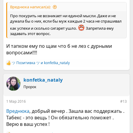
Вреднюка написал(а):
Про покурить не возникает ни единой мысли. Даже и не
думала бы о них, если бы муж каждые 2 часа не спрашивал
как успехи и сколько сигарет ушло.
Запретила ему
задавать этот вопрос.
И тапком ему по щам что б не лез с дурными
вопросами!!!!
ツ Позитивка ツ
и
konfetka_nataly
Р
е
а
к
konfetka_nataly
ц
Пророк
и
и
:
1 Мар 2016
#13
Вреднюка
, добрый вечер . Зашла вас поддержать .
Табекс - это вещь ! Он обязательно поможет .
Верю в ваш успех !