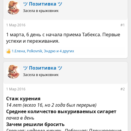
р
н
ツ Позитивка ツ
т
а
е
Засела в крыжовник
ч
м
а
ы
л
1 Мар 2016
#1
а
1 марта, 6 день с начала приема Табекса. Первые
успехи и переживания.
1.Елена
,
Polkovnik
,
Эндрю
и 4 других
Р
е
а
к
ツ Позитивка ツ
ц
Засела в крыжовник
и
и
:
1 Мар 2016
#2
Стаж курения
14 лет (всего 16, но 2 года был перерыв)
Среднее количество выкуриваемых сигарет
пачка в день
Зачем решили бросить
Главная: надоело курить. Побочная: Планирование