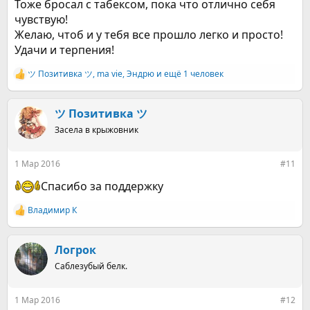
Тоже бросал с табексом, пока что отлично себя
чувствую!
Желаю, чтоб и у тебя все прошло легко и просто!
Удачи и терпения!
ツ Позитивка ツ
,
ma vie
,
Эндрю
и ещё 1 человек
Р
е
а
к
ツ Позитивка ツ
ц
Засела в крыжовник
и
и
:
1 Мар 2016
#11
Спасибо за поддержку
Владимир К
Р
е
а
к
Логрок
ц
Саблезубый белк.
и
и
:
1 Мар 2016
#12