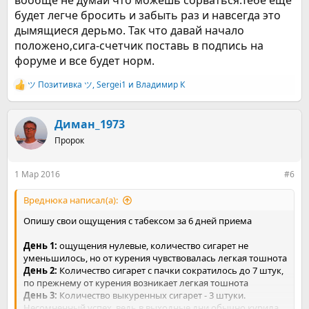
вообще не думай что можешь сорваться.Тебе еще
будет легче бросить и забыть раз и навсегда это
дымящиеся дерьмо. Так что давай начало
положено,сига-счетчик поставь в подпись на
форуме и все будет норм.
ツ Позитивка ツ
,
Sergei1
и
Владимир К
Р
е
а
к
Диман_1973
ц
Пророк
и
и
:
1 Мар 2016
#6
Вреднюка написал(а):
Опишу свои ощущения с табексом за 6 дней приема
День 1:
ощущения нулевые, количество сигарет не
уменьшилось, но от курения чувствовалась легкая тошнота
День 2:
Количество сигарет с пачки сократилось до 7 штук,
по прежнему от курения возникает легкая тошнота
День 3:
Количество выкуренных сигарет - 3 штуки.
Несомненный успех, ведь в выходные дни обычно курила