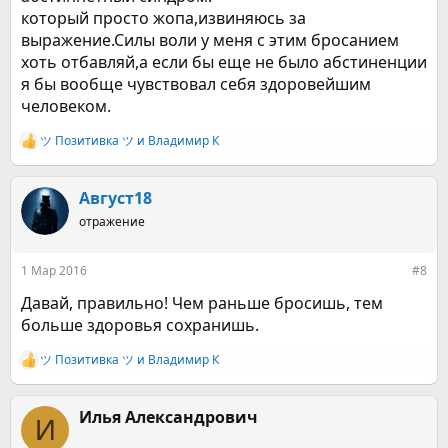
который просто жопа,извиняюсь за
выражение.Силы воли у меня с этим бросанием
хоть отбавляй,а если бы еще не было абстиненции
я бы вообще чувствовал себя здоровейшим
человеком.
ツ Позитивка ツ
и
Владимир К
Р
е
а
к
Август18
ц
отражение
и
и
:
1 Мар 2016
#8
Давай, правильно! Чем раньше бросишь, тем
больше здоровья сохранишь.
ツ Позитивка ツ
и
Владимир К
Р
е
а
к
Илья Александрович
И
ц
и