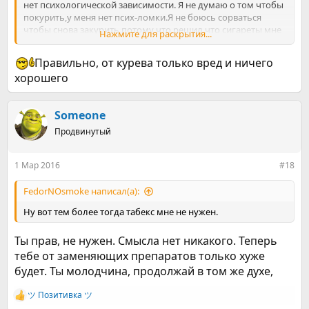
нет психологической зависимости. Я не думаю о том чтобы
покурить,у меня нет псих-ломки.Я не боюсь сорваться
чтобы снова закурить,потому что решил что сигареты мне
Нажмите для раскрытия...
не нужны.
Правильно, от курева только вред и ничего
хорошего
Someone
Продвинутый
1 Мар 2016
#18
FedorNOsmoke написал(а):
Ну вот тем более тогда табекс мне не нужен.
Ты прав, не нужен. Смысла нет никакого. Теперь
тебе от заменяющих препаратов только хуже
будет. Ты молодчина, продолжай в том же духе,
ツ Позитивка ツ
Р