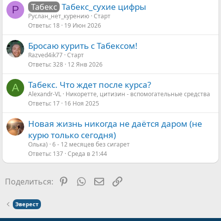
Табекс_сухие цифры
Табекс
Р
Руслан_нет_курению
Старт
Ответы
18
19 Июн 2026
Бросаю курить с Табексом!
Razved4ik77
Старт
Ответы
328
12 Янв 2026
Табекс. Что ждет после курса?
A
Alexandr-VL
Никоретте, цитизин - вспомогательные средства
Ответы
17
16 Ноя 2025
Новая жизнь никогда не даётся даром (не
курю только сегодня)
Олька)
6 - 12 месяцев без сигарет
Ответы
137
Среда в 21:44
Pinterest
WhatsApp
Электронная почта
Ссылка
Поделиться:
Эверест