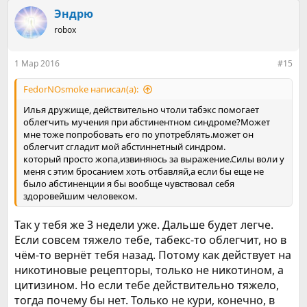
а
к
Эндрю
ц
robox
и
и
:
1 Мар 2016
#15
FedorNOsmoke написал(а):
Илья дружище, действительно чтоли табэкс помогает
облегчить мучения при абстинентном синдроме?Может
мне тоже попробовать его по употреблять.может он
облегчит сгладит мой абстиннетный синдром.
который просто жопа,извиняюсь за выражение.Силы воли у
меня с этим бросанием хоть отбавляй,а если бы еще не
было абстиненции я бы вообще чувствовал себя
здоровейшим человеком.
Так у тебя же 3 недели уже. Дальше будет легче.
Если совсем тяжело тебе, табекс-то облегчит, но в
чём-то вернёт тебя назад. Потому как действует на
никотиновые рецепторы, только не никотином, а
цитизином. Но если тебе действительно тяжело,
тогда почему бы нет. Только не кури, конечно, в