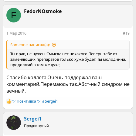
е
а
к
FedorNOsmoke
F
ц
и
и
:
1 Мар 2016
#19
Someone написал(а):
Ты прав, не нужен. Смысла нет никакого. Теперь тебе от
заменяющих препаратов только хуже будет. Ты молодчина,
продолжай в том же духе,
Спасибо коллега.Очень поддержал ваш
комментарий.Перемаюсь так.Абст-ный синдром не
вечный.
ツ Позитивка ツ
и
Sergei1
Р
е
а
к
Sergei1
ц
Продвинутый
и
и