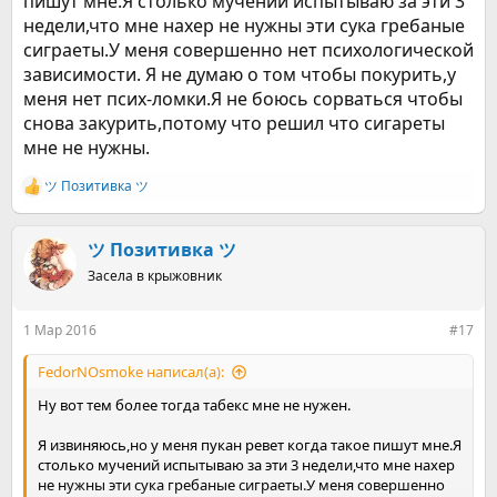
пишут мне.Я столько мучений испытываю за эти 3
недели,что мне нахер не нужны эти сука гребаные
сиграеты.У меня совершенно нет психологической
зависимости. Я не думаю о том чтобы покурить,у
меня нет псих-ломки.Я не боюсь сорваться чтобы
снова закурить,потому что решил что сигареты
мне не нужны.
ツ Позитивка ツ
Р
е
а
к
ツ Позитивка ツ
ц
Засела в крыжовник
и
и
:
1 Мар 2016
#17
FedorNOsmoke написал(а):
Ну вот тем более тогда табекс мне не нужен.
Я извиняюсь,но у меня пукан ревет когда такое пишут мне.Я
столько мучений испытываю за эти 3 недели,что мне нахер
не нужны эти сука гребаные сиграеты.У меня совершенно