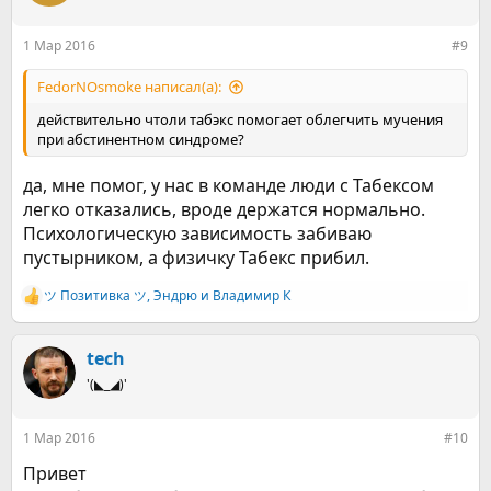
и
:
1 Мар 2016
#9
FedorNOsmoke написал(а):
действительно чтоли табэкс помогает облегчить мучения
при абстинентном синдроме?
да, мне помог, у нас в команде люди с Табексом
легко отказались, вроде держатся нормально.
Психологическую зависимость забиваю
пустырником, а физичку Табекс прибил.
ツ Позитивка ツ
,
Эндрю
и
Владимир К
Р
е
а
к
tech
ц
'(◣_◢)'
и
и
:
1 Мар 2016
#10
Привет