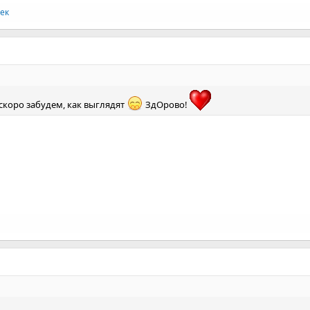
ек
скоро забудем, как выглядят
ЗдОрово!