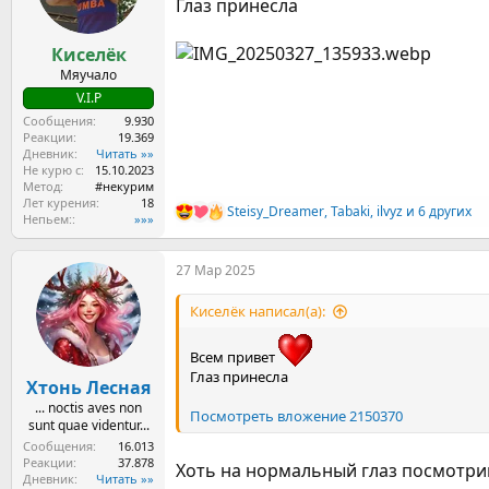
Глаз принесла
:
Киселёк
Мяучало
V.I.P
Сообщения
9.930
Реакции
19.369
Дневник
Читать »»
Не курю с
15.10.2023
Метод
#некурим
Лет курения
18
Steisy_Dreamer
,
Tabaki
,
ilvyz
и 6 других
Р
Непьем:
»»»
е
а
27 Мар 2025
к
ц
и
Киселёк написал(а):
и
:
Всем привет
Глаз принесла
Хтонь Лесная
... noctis aves non
Посмотреть вложение 2150370
sunt quae videntur...
Сообщения
16.013
Реакции
37.878
Хоть на нормальный глаз посмотрим
Дневник
Читать »»