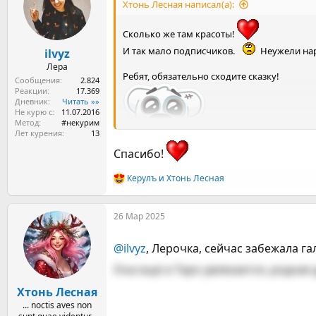
ы
л
Хтонь Лесная написал(а):
а
Сколько же там красоты!
И так мало подписчиков.
Неужели нар
ilvyz
Лера
Ребят, обязательно сходите сказку!
Сообщения
2.824
Реакции
17.369
Дневник
Читать »»
Не курю с
11.07.2016
Метод
#некурим
Лет курения
13
Спасибо!
Керулъ
и
Хтонь Лесная
Р
е
а
26 Мар 2025
к
ц
и
@ilvyz
, Лерочка, сейчас забежала 
и
:
Она ещё и Таро увлекается, родная
Хтонь Лесная
... noctis aves non