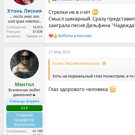
Хтонь Лесная
Стрелки не в счёт
... noctis aves non
Смысл шикарный. Сразу представила,
sunt quae videntur...
заиграла песня Дельфина "Надежда
Сообщения
16.013
Реакции
37.878
Baffoma
и
Киселёк
Дневник
Читать »»
Р
е
а
27 Мар 2025
к
ц
и
Хтонь Лесная написал(а):
и
:
Хоть на нормальный глаз посмотрим, а то 
Ментол
Глаз здорового человека
Вселенная любит
движение!🔥
Команда форума
V.I.P
Старший
модератор
Болтологии
Сообщения
41.799