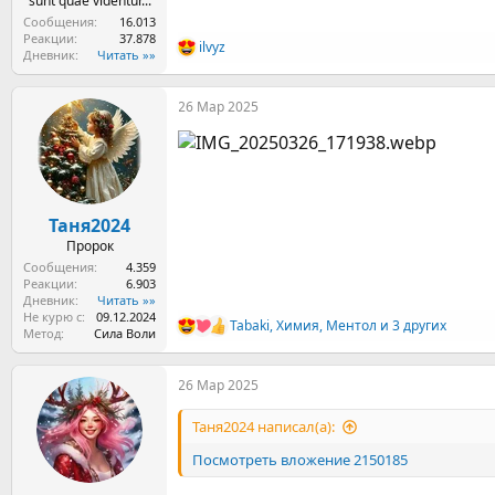
sunt quae videntur...
Сообщения
16.013
Реакции
37.878
ilvyz
Р
Дневник
Читать »»
е
а
26 Мар 2025
к
ц
и
и
:
Таня2024
Пророк
Сообщения
4.359
Реакции
6.903
Дневник
Читать »»
Не курю с
09.12.2024
Tabaki
,
Химия
,
Ментол
и 3 других
Р
Метод
Сила Воли
е
а
26 Мар 2025
к
ц
и
Таня2024 написал(а):
и
:
Посмотреть вложение 2150185