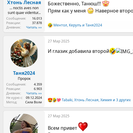
Хтонь Лесная
Божественно, Танюш!!!
... noctis aves non
Прям как у меня
Наверное второ
sunt quae videntur...
Сообщения
16.013
Реакции
37.878
Ментол
,
Керулъ
и
Таня2024
Р
Дневник
Читать »»
е
а
27 Мар 2025
к
ц
И глазик добавила второй
и
и
:
Таня2024
Пророк
Сообщения
4.359
Реакции
6.903
Дневник
Читать »»
Не курю с
09.12.2024
Tabaki
,
Хтонь Лесная
,
Химия
и 3 других
Р
Метод
Сила Воли
е
а
27 Мар 2025
к
ц
и
Всем привет
и