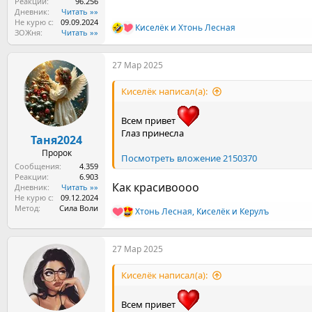
Реакции
96.256
Дневник
Читать »»
Не курю с
09.09.2024
Киселёк
и
Хтонь Лесная
Р
ЗОЖня
Читать »»
е
а
27 Мар 2025
к
ц
и
Киселёк написал(а):
и
:
Всем привет
Глаз принесла
Таня2024
Пророк
Посмотреть вложение 2150370
Сообщения
4.359
Реакции
6.903
Как красивоооо
Дневник
Читать »»
Не курю с
09.12.2024
Метод
Сила Воли
Хтонь Лесная
,
Киселёк
и
Керулъ
Р
е
а
27 Мар 2025
к
ц
и
Киселёк написал(а):
и
:
Всем привет