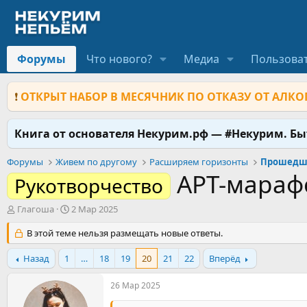
Форумы
Что нового?
Медиа
Пользова
❗
ОТКРЫТ НАБОР В МЕСЯЧНИК ПО ОТКАЗУ ОТ АЛКОГ
Книга от основателя Некурим.рф — #Некурим. Б
Форумы
Живем по другому
Расширяем горизонты
АРТ-марафон
Рукотворчество
А
Д
Глагоша
2 Мар 2025
в
а
т
В этой теме нельзя размещать новые ответы.
т
о
а
р
н
Назад
1
…
18
19
20
21
22
Вперёд
т
а
е
ч
26 Мар 2025
м
а