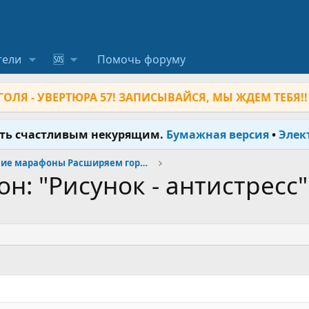
тели
🆘
Помочь форуму
ОЛЯ - УВЕРТЮРА 57! ЗАПИСЫВАЙСЯ, МЫ ЖДЕМ ТЕБЯ!!
ыть счастливым некурящим.
Бумажная версия
•
Элек
Прошедшие марафоны Расширяем горизонты
: "Рисунок - антистресс" -