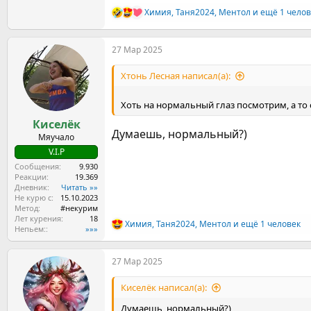
Химия
,
Таня2024
,
Ментол
и ещё 1 челов
Р
е
а
27 Мар 2025
к
ц
и
Хтонь Лесная написал(а):
и
:
Хоть на нормальный глаз посмотрим, а то 
Киселёк
Думаешь, нормальный?)
Мяучало
V.I.P
Сообщения
9.930
Реакции
19.369
Дневник
Читать »»
Не курю с
15.10.2023
Метод
#некурим
Лет курения
18
Химия
,
Таня2024
,
Ментол
и ещё 1 человек
Р
Непьем:
»»»
е
а
27 Мар 2025
к
ц
и
Киселёк написал(а):
и
:
Думаешь, нормальный?)