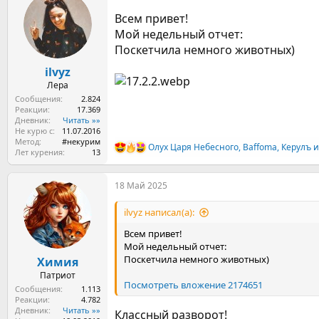
ц
Всем привет!
и
и
Мой недельный отчет:
:
Поскетчила немного животных)
ilvyz
Лера
Сообщения
2.824
Реакции
17.369
Дневник
Читать »»
Не курю с
11.07.2016
Метод
#некурим
Олух Царя Небесного
,
Baffoma
,
Керулъ
и
Р
Лет курения
13
е
а
18 Май 2025
к
ц
и
ilvyz написал(а):
и
:
Всем привет!
Мой недельный отчет:
Поскетчила немного животных)
Химия
Патриот
Посмотреть вложение 2174651
Сообщения
1.113
Реакции
4.782
Дневник
Читать »»
Классный разворот!