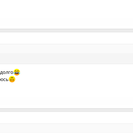
 долго
уюсь