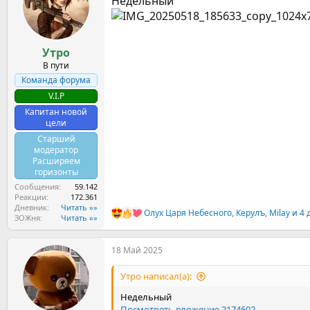
Недельный
ы
л
а
Утро
В пути
Команда форума
V.I.P
Капитан новой
цели
Старший
модератор
Расширяем
горизонты
Сообщения
59.142
Реакции
172.361
Дневник
Читать »»
Олух Царя Небесного
,
Керулъ
,
Milay
и 4 
Р
ЗОЖня
Читать »»
е
а
18 Май 2025
к
ц
и
Утро написал(а):
и
:
Недельный
Посмотреть вложение 2174602