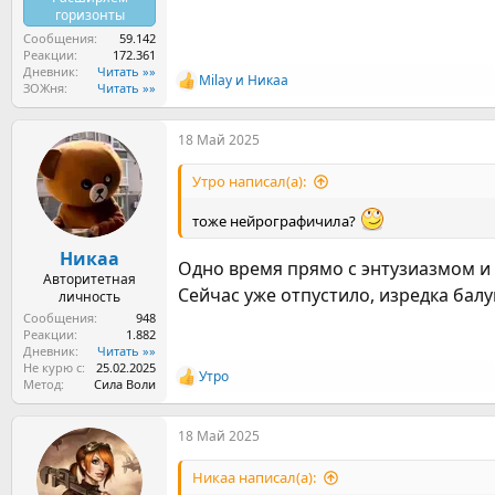
горизонты
Сообщения
59.142
Реакции
172.361
Дневник
Читать »»
Milay
и
Никаа
Р
ЗОЖня
Читать »»
е
а
18 Май 2025
к
ц
и
Утро написал(а):
и
:
тоже нейрографичила?
Никаа
Одно время прямо с энтузиазмом и
Авторитетная
Сейчас уже отпустило, изредка бал
личность
Сообщения
948
Реакции
1.882
Дневник
Читать »»
Не курю с
25.02.2025
Утро
Р
Метод
Сила Воли
е
а
18 Май 2025
к
ц
и
Никаа написал(а):
и