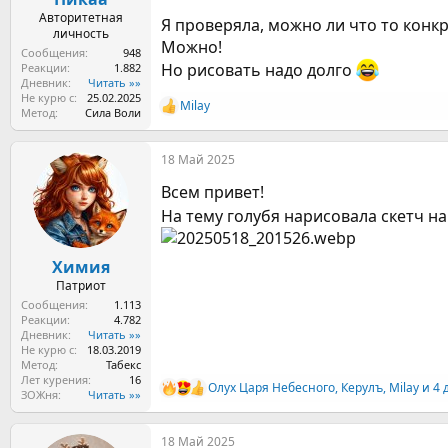
Авторитетная
Я проверяла, можно ли что то конк
личность
Можно!
Сообщения
948
Но рисовать надо долго
Реакции
1.882
Дневник
Читать »»
Не курю с
25.02.2025
Milay
Р
Метод
Сила Воли
е
а
18 Май 2025
к
ц
Всем привет!
и
и
На тему голубя нарисовала скетч н
:
Химия
Патриот
Сообщения
1.113
Реакции
4.782
Дневник
Читать »»
Не курю с
18.03.2019
Метод
Табекс
Лет курения
16
Олух Царя Небесного
,
Керулъ
,
Milay
и 4 
Р
ЗОЖня
Читать »»
е
а
18 Май 2025
к