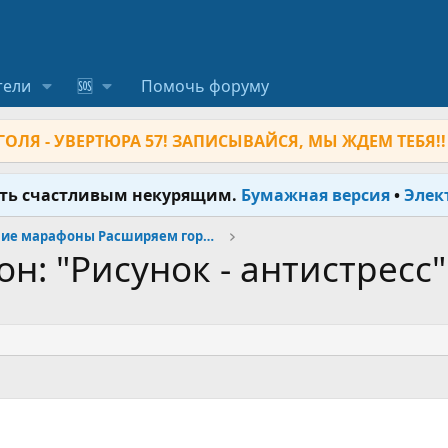
тели
🆘
Помочь форуму
ОЛЯ - УВЕРТЮРА 57! ЗАПИСЫВАЙСЯ, МЫ ЖДЕМ ТЕБЯ!!
ыть счастливым некурящим.
Бумажная версия
•
Элек
Прошедшие марафоны Расширяем горизонты
: "Рисунок - антистресс" -