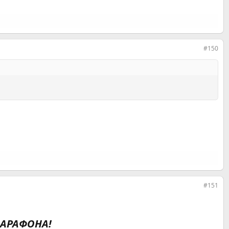
#150
#151
МАРАФОНА!