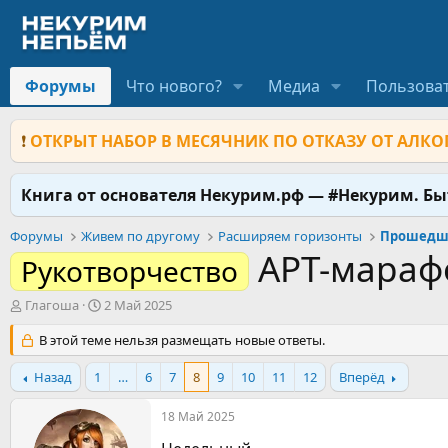
Форумы
Что нового?
Медиа
Пользова
❗
ОТКРЫТ НАБОР В МЕСЯЧНИК ПО ОТКАЗУ ОТ АЛКОГ
Книга от основателя Некурим.рф — #Некурим. Б
Форумы
Живем по другому
Расширяем горизонты
АРТ-марафон
Рукотворчество
А
Д
Глагоша
2 Май 2025
в
а
т
В этой теме нельзя размещать новые ответы.
т
о
а
р
н
Назад
1
…
6
7
8
9
10
11
12
Вперёд
т
а
е
ч
18 Май 2025
м
а