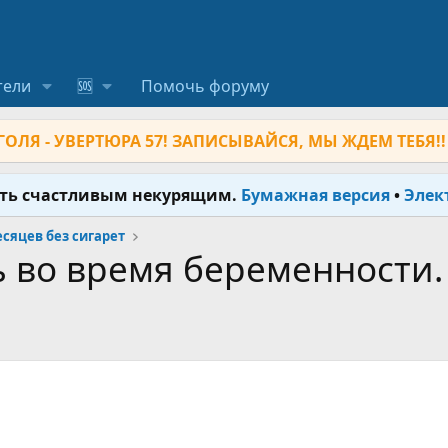
тели
🆘
Помочь форуму
ОЛЯ - УВЕРТЮРА 57! ЗАПИСЫВАЙСЯ, МЫ ЖДЕМ ТЕБЯ!!
ыть счастливым некурящим.
Бумажная версия
•
Элек
месяцев без сигарет
ь во время беременности.