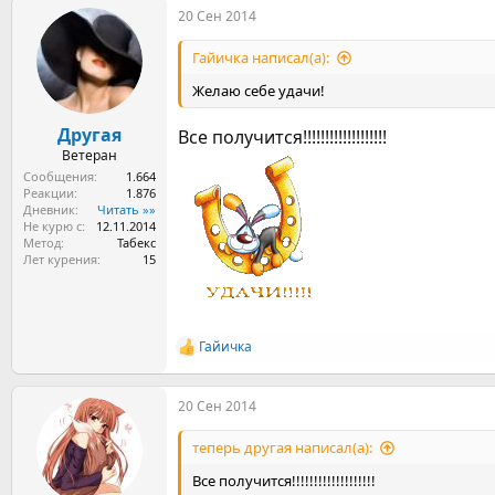
20 Сен 2014
к
ц
и
Гайичка написал(а):
и
:
Желаю себе удачи!
Другая
Все получится!!!!!!!!!!!!!!!!!!!
Ветеран
Сообщения
1.664
Реакции
1.876
Дневник
Читать »»
Не курю с
12.11.2014
Метод
Табекс
Лет курения
15
Гайичка
Р
е
а
20 Сен 2014
к
ц
и
теперь другая написал(а):
и
:
Все получится!!!!!!!!!!!!!!!!!!!