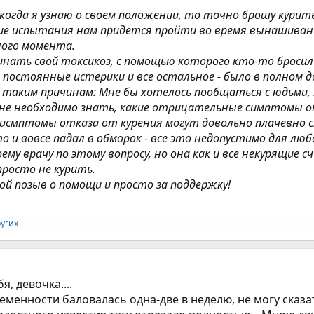
когда я узнаю о своем положении, то точно брошу курить
ие испытания нам придется пройти во время вынашивания 
ного момента.
ть свой токсикоз, с помощью которого кто-то бросил кур
 постоянные истерики и все остальное - было в полном 
по таким причинам: Мне бы хотелось пообщаться с юдьми
мне необходимо знать, какие отрицательные симптомы от
 исмптомы отказа от курения могут довольно плачевно 
то и вовсе падал в обморок - все это недопустимо для лю
оему врачу по этому вопросу, но она как и все некурящие 
просто не курить.
ой позыв о помощи и просто за поддержку!
ругих
я, девочка....
ременности баловалась одна-две в неделю, не могу сказа