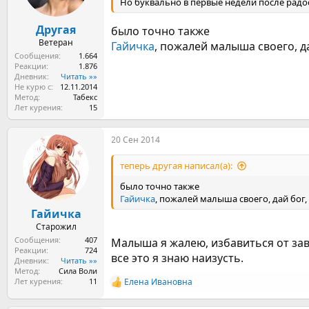
Но буквально в первые недели после радос
Другая
было точно также
Ветеран
Гайичка
, пожалей малыша своего, да
Сообщения
1.664
Реакции
1.876
Дневник
Читать »»
Не курю с
12.11.2014
Метод
Табекс
Лет курения
15
20 Сен 2014
теперь другая написал(а):
было точно также
Гайичка
, пожалей малыша своего, дай бог,
Гайичка
Старожил
Сообщения
407
Малыша я жалею, избавиться от зав
Реакции
724
все это я знаю наизусть.
Дневник
Читать »»
Метод
Сила Воли
Лет курения
11
Елена Ивановна
Р
е
а