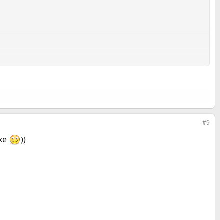
#9
чке
))