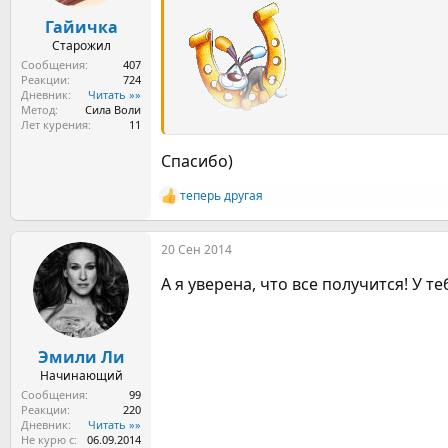
Гайичка
Старожил
Сообщения
407
Реакции
724
Дневник
Читать »»
Метод
Сила Воли
Лет курения
11
Спасибо)
теперь другая
Р
е
а
20 Сен 2014
к
ц
А я уверена, что все получится! У
и
и
:
Эмили Ли
Начинающий
Сообщения
99
Реакции
220
Дневник
Читать »»
Не курю с
06.09.2014