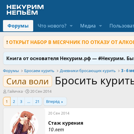
Форумы
Что нового?
Медиа
Пользова
❗
ОТКРЫТ НАБОР В МЕСЯЧНИК ПО ОТКАЗУ ОТ АЛКОГ
Книга от основателя Некурим.рф — #Некурим. Б
Форумы
Бросаем курить
Дневники бросающих курить
3 - 6 
Бросить курит
Сила воли
А
Д
Гайичка
20 Сен 2014
в
а
1
2
3
…
21
Вперёд
т
т
о
а
р
н
20 Сен 2014
т
а
Стаж курения
е
ч
м
а
10 лет