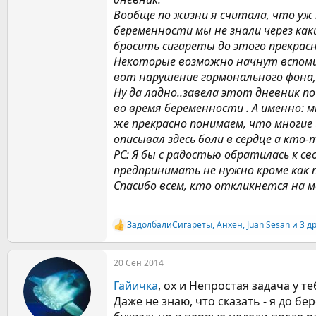
Вообще по жизни я считала, что уж 
беременности мы не знали через как
бросить сигареты до этого прекрас
Некоторые возможно начнут вспомина
вот нарушение гормонального фона,
Ну да ладно..завела этот дневник 
во время беременности . А именно: 
же прекрасно понимаем, что многие
описывал здесь боли в сердце а кто-
РС: Я бы с радостью обратилась к св
предпринимать не нужно кроме как 
Спасибо всем, кто откликнется на м
ЗадолбалиСигареты
,
Анхен
,
Juan Sesan
и 3 д
Р
е
а
20 Сен 2014
к
ц
Гайичка
, ох и Непростая задача у теб
и
и
Даже не знаю, что сказать - я до бе
: