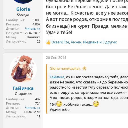
буквально в первые недели после р
быстро и безболезненно. Да и стаж 
Gloria
не могла... К счастью, все у нее за
Оракул
А вот после родов, откормив полгода
Сообщения
3.006
Реакции
4.007
близнецы) не курят. Правда, мелкие 
Дневник
Читать »»
Удачи тебе!
Не курю с
22.07.2013
Метод
Чампикс
Лет курения
23
OceanEl'ze
,
Анхен
,
Индиана
и 3 других
Р
е
а
20 Сен 2014
к
ц
и
Gloria написал(а):
и
:
Гайичка
, ох и Непростая задача у тебя, девоч
Даже не знаю, что сказать - я до беременн
радостного известия тягу отрезало полнос
Гайичка
есть подруга, которая смолила все время - 
Старожил
А вот после родов, откормив полгода, верну
Сообщения
407
Реакции
724
164
хоббиты такие...
Дневник
Читать »»
Удачи тебе!
Метод
Сила Воли
Лет курения
11