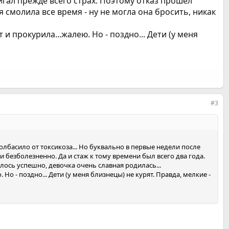
игал прежде всего страх. Поэтому отказ прошел
я смолила все время - ну не могла она бросить, никак
 и прокурила...жалею. Но - поздно... Дети (у меня
#3
колбасило от токсикоза... Но буквально в первые недели после
 безболезненно. Да и стаж к тому времени был всего два года.
чилось успешно, девочка очень славная родилась...
 Но - поздно... Дети (у меня близнецы) не курят. Правда, мелкие -