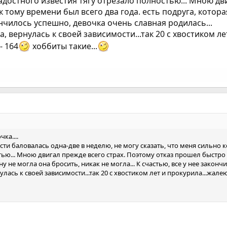
адостного известия тягу отрезало полностью... Мною дв
к тому времени был всего два года. есть подруга, котора
кончилось успешно, девочка очень славная родилась...
, вернулась к своей зависимости...так 20 с хвостиком лет
- 164
хоббиты такие...
ка....
ости баловалась одна-две в неделю, не могу сказать, что меня сильно 
тью... Мною двигал прежде всего страх. Поэтому отказ прошел быстро и
ну не могла она бросить, никак не могла... К счастью, все у нее закон
лась к своей зависимости...так 20 с хвостиком лет и прокурила...жалею.