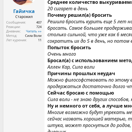
ы
л
Среднее количество выкуриваем
а
20 сигарет в день
Гайичка
Почему решил(а) бросить
Старожил
Решила бросить курить еще 5 лет на
Сообщения
407
Реакции
724
бросать. Самое большее продерживал
Дневник
Читать »»
столько сильной, что уже как 6 мес
Метод
Сила Воли
Лет курения
11
сократить их до 5 в день, но потом 
Попыток бросить
Очень много
Бросал(а) с использованием мет
Аллен Кар, Сила воли
Причины прошлых неудач
Можно философствовать по этому воп
продержаться достаточно долго чт
Сейчас бросаю с помощью
Сила воли - не знаю других способо
Ну и немного от себя, а лучше мн
Многие возможно будут упрекать меня
сейчас назвать хорошей матерью, т
штука, может проснуться до родов, 
дневник.