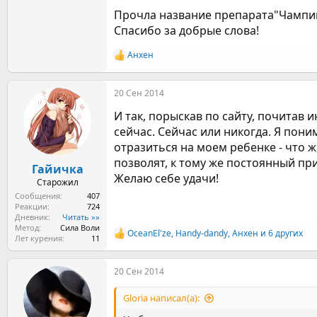
Прочла название препарата"Чампикс"
Спасибо за добрые слова!
Анхен
Р
е
а
20 Сен 2014
к
ц
И так, порыскав по сайту, почитав
и
и
сейчас. Сейчас или никогда. Я пони
:
отразиться на моем ребенке - что ж
позволят, к тому же постоянный пр
Гайичка
Желаю себе удачи!
Старожил
Сообщения
407
Реакции
724
Дневник
Читать »»
Метод
Сила Воли
OceanEl'ze
,
Handy-dandy
,
Анхен
и 6 других
Р
Лет курения
11
е
а
20 Сен 2014
к
ц
и
Gloria написал(а):
и
: