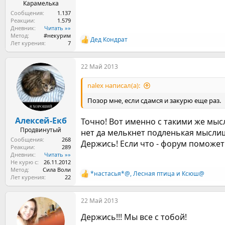
Карамелька
Сообщения
1.137
Реакции
1.579
Дневник
Читать »»
Метод
#некурим
Дед Кондрат
Р
Лет курения
7
е
а
22 Май 2013
к
ц
и
nalex написал(а):
и
:
Позор мне, если сдамся и закурю еще раз.
Алексей-Екб
Точно! Вот именно с такими же мысля
Продвинутый
нет да мелькнет подленькая мыслиш
Сообщения
268
Держись! Если что - форум поможет!
Реакции
289
Дневник
Читать »»
Не курю с
26.11.2012
Метод
Сила Воли
*настасья*@
,
Лесная птица
и
Ксюш@
Р
Лет курения
22
е
а
22 Май 2013
к
ц
Держись!!! Мы все с тобой!
и