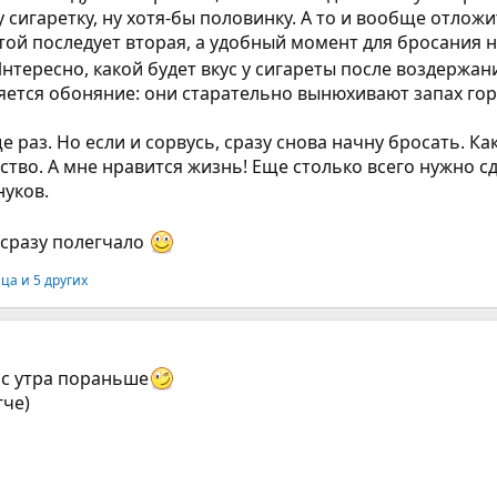
 сигаретку, ну хотя-бы половинку. А то и вообще отлож
той последует вторая, а удобный момент для бросания н
нтересно, какой будет вкус у сигареты после воздержан
яется обоняние: они старательно вынюхивают запах гор
е раз. Но если и сорвусь, сразу снова начну бросать. Ка
тво. А мне нравится жизнь! Еще столько всего нужно сд
нуков.
 сразу полегчало
ица
и 5 других
 с утра пораньше
гче)