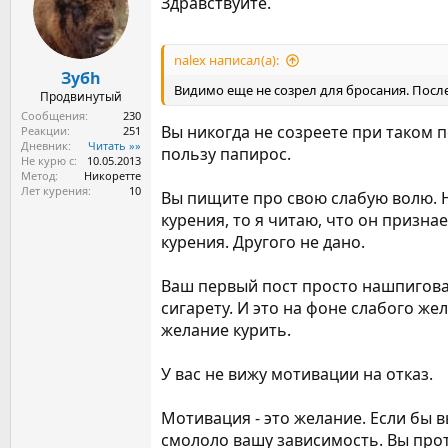
Здравствуйте.
и
и
:
nalex написал(а):
Зубh
Видимо еще не созрел для бросания. После
Продвинутый
Сообщения
230
Вы никогда не созреете при таком 
Реакции
251
Дневник
Читать »»
пользу папирос.
Не курю с
10.05.2013
Метод
Никоретте
Лет курения
10
Вы пищите про свою слабую волю. Н
курения, то я читаю, что он призна
курения. Другого не дано.
Ваш первый пост просто нашпигован
сигарету. И это на фоне слабого же
желание курить.
У вас не вижу мотивации на отказ.
Мотивация - это желание. Если бы в
смололо вашу зависимость. Вы прот