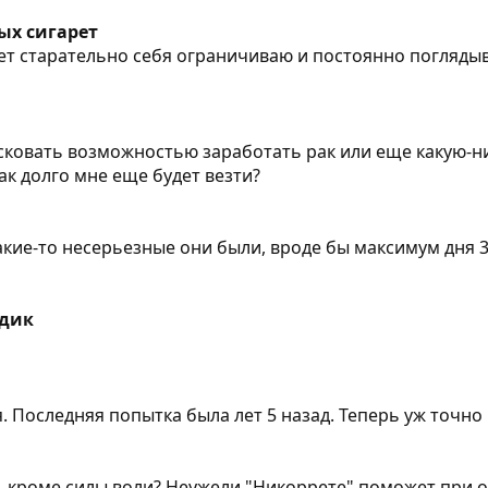
ых сигарет
ет старательно себя ограничиваю и постоянно поглядыв
ковать возможностью заработать рак или еще какую-ниб
как долго мне еще будет везти?
какие-то несерьезные они были, вроде бы максимум дня 3
одик
. Последняя попытка была лет 5 назад. Теперь уж точно 
ы, кроме силы воли? Неужели "Никоррете" поможет при о