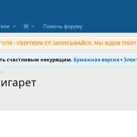
тели
🆘
Помочь форуму
ОЛЯ - УВЕРТЮРА 57! ЗАПИСЫВАЙСЯ, МЫ ЖДЕМ ТЕБЯ!!
ыть счастливым некурящим.
Бумажная версия
•
Элек
сигарет