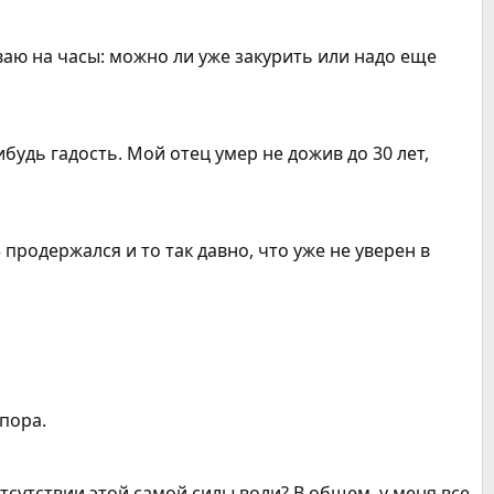
аю на часы: можно ли уже закурить или надо еще
удь гадость. Мой отец умер не дожив до 30 лет,
 продержался и то так давно, что уже не уверен в
пора.
тсутствии этой самой силы воли? В общем, у меня все