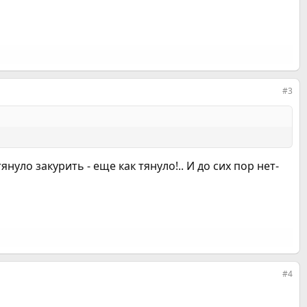
#3
нуло закурить - еще как тянуло!.. И до сих пор нет-
#4