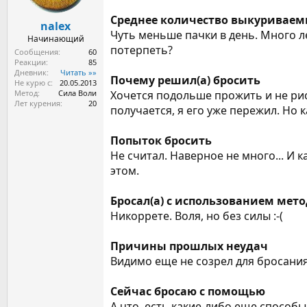
ы
л
а
Среднее количество выкуриваем
nalex
Чуть меньше пачки в день. Много л
Начинающий
потерпеть?
Сообщения
60
Реакции
85
Дневник
Читать »»
Почему решил(а) бросить
Не курю с
20.05.2013
Метод
Сила Воли
Хочется подольше прожить и не рис
Лет курения
20
получается, я его уже пережил. Но 
Попыток бросить
Не считал. Наверное не много... И 
этом.
Бросал(а) с использованием мет
Никоррете. Воля, но без силы :-(
Причины прошлых неудач
Видимо еще не созрел для бросания
Сейчас бросаю с помощью
А что, есть какие-либо еще способ