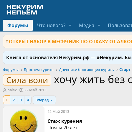
Форумы
Что нового?
Медиа
Пользова
❗
ОТКРЫТ НАБОР В МЕСЯЧНИК ПО ОТКАЗУ ОТ АЛКОГ
Книга от основателя Некурим.рф — #Некурим. Б
Форумы
Бросаем курить
Дневники бросающих курить
Старт
хочу жить без 
Сила воли
А
Д
nalex
22 Май 2013
в
а
1
2
3
4
Вперёд
т
т
о
а
р
н
22 Май 2013
т
а
Стаж курения
е
ч
м
а
Почти 20 лет.