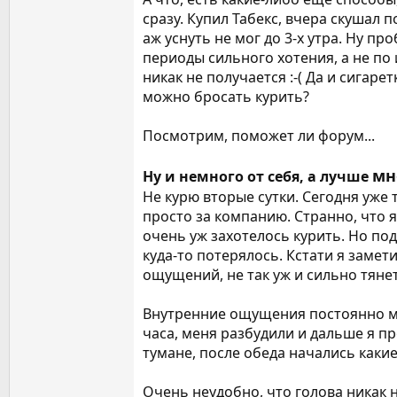
сразу. Купил Табекс, вчера скушал 
аж уснуть не мог до 3-х утра. Ну п
периоды сильного хотения, а не по 
никак не получается :-( Да и сигаре
можно бросать курить?
Посмотрим, поможет ли форум...
мн
Ну и немного от себя, а лучше
Не курю вторые сутки. Сегодня уже 
просто за компанию. Странно, что 
очень уж захотелось курить. Но по
куда-то потерялось. Кстати я замет
ощущений, не так уж и сильно тянет 
Внутренние ощущения постоянно мен
часа, меня разбудили и дальше я пр
тумане, после обеда начались какие
Очень неудобно, что голова никак н