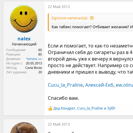
22 Май 2013
Egocore написал(а):
Как табекс помогает? Отбивает желание? И
nalex
Начинающий
Если и помогает, то как-то незамет
Сообщения
60
Ограничил себя до сигареты раз в 
Реакции
85
второй день уже к вечеру я вернулс
Дневник
Читать »»
Не курю с
20.05.2013
просто не действует. Например со с
Метод
Сила Воли
дневники и пришел к выводу, что та
Лет курения
20
Cucu_la_Praline
,
Алексей-Екб
,
ew.olin
Спасибо вам.
Дед Кондрат
,
Cucu_la_Praline
и
Зубh
Р
е
а
22 Май 2013
к
ц