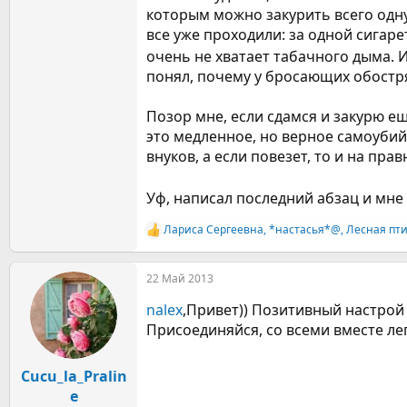
которым можно закурить всего одну
все уже проходили: за одной сигаре
очень не хватает табачного дыма. И
понял, почему у бросающих обостр
Позор мне, если сдамся и закурю ещ
это медленное, но верное самоубийс
внуков, а если повезет, то и на прав
Уф, написал последний абзац и мне
Лариса Сергеевна
,
*настасья*@
,
Лесная пт
Р
е
а
22 Май 2013
к
ц
nalex
,Привет)) Позитивный настрой
и
и
Присоединяйся, со всеми вместе ле
:
Cucu_la_Pralin
e