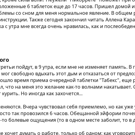
положенные 6 таблеток еще до 17 часов. Пришел домой и 
роблемы со сном для меня нормальное явление. В общем р
инструкции. Также сегодня закончил читать Аллена Кара
тка с утра мне всегда очень нравилась, как и послеобеде
ого
третьи пойдут, в 9 утра, если мне не изменяет память. В
я мог свободно вдыхать этот дым и отказаться от предл
дошло время приема очередной таблетки "Табекс", еще 
ил, что на меня это желание как-то волнами накатывает.
курить. Но иногда как захочется...
яются. Вчера чувствовал себя приемлемо, но как уже у
осто так провозился 6 часов. Обещанной эйфории почему
-то болевые ощущения (то в одном месте заболит, то в д
е хочет думать о работе, только об одном: как уговори