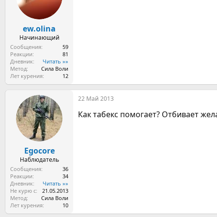
и
:
ew.olina
Начинающий
Сообщения
59
Реакции
81
Дневник
Читать »»
Метод
Сила Воли
Лет курения
12
22 Май 2013
Как табекс помогает? Отбивает жел
Egocore
Наблюдатель
Сообщения
36
Реакции
34
Дневник
Читать »»
Не курю с
21.05.2013
Метод
Сила Воли
Лет курения
10