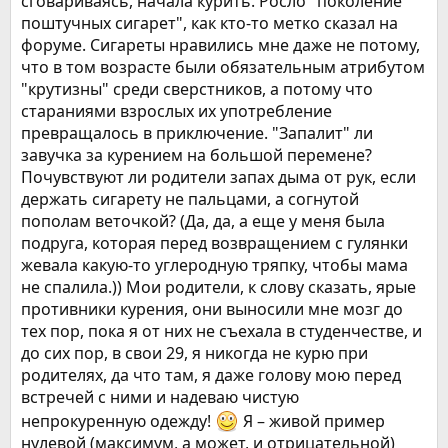
сговариваясь, начала курить. Росло "поколение
поштучных сигарет", как кто-то метко сказал на
форуме. Сигареты нравились мне даже не потому,
что в том возрасте были обязательным атрибутом
"крутизны" среди сверстников, а потому что
стараниями взрослых их употребление
превращалось в приключение. "Запалит" ли
завучка за курением на большой перемене?
Почувствуют ли родители запах дыма от рук, если
держать сигарету не пальцами, а согнутой
пополам веточкой? (Да, да, а еще у меня была
подруга, которая перед возвращением с гулянки
жевала какую-то углеродную тряпку, чтобы мама
не спалила.)) Мои родители, к слову сказать, ярые
противники курения, они выносили мне мозг до
тех пор, пока я от них не съехала в студенчестве, и
до сих пор, в свои 29, я никогда не курю при
родителях, да что там, я даже голову мою перед
встречей с ними и надеваю чистую
непрокуренную одежду!
Я – живой пример
нулевой (максимум, а может, и отрицательной)