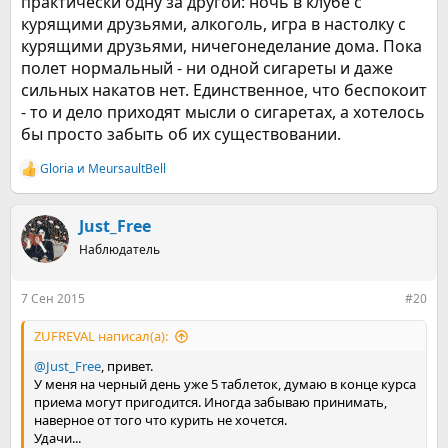
практически одну за другой: ночь в клубе с
курящими друзьями, алкоголь, игра в настолку с
курящими друзьями, ничегонеделание дома. Пока
полет нормальный - ни одной сигареты и даже
сильных накатов нет. Единственное, что беспокоит
- то и дело приходят мысли о сигаретах, а хотелось
бы просто забыть об их существовании.
Gloria
и
MeursaultBell
Р
е
а
к
Just_Free
ц
Наблюдатель
и
и
:
7 Сен 2015
#20
ZUFREVAL написал(а):
@Just_Free
, привет.
У меня на черный день уже 5 таблеток, думаю в конце курса
приема могут пригодится. Иногда забываю принимать,
наверное от того что курить не хочется.
Удачи...