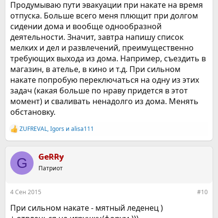
Продумываю пути эвакуации при накате на время
отпуска. Больше всего меня плющит при долгом
сидении дома и вообще однообразной
деятельности. Значит, завтра напишу список
мелких и дел и развлечений, преимущественно
требующих выхода из дома. Например, съездить в
магазин, в ателье, в кино и т.д. При сильном
накате попробую переключаться на одну из этих
задач (какая больше по нраву придется в этот
момент) и сваливать ненадолго из дома. Менять
обстановку.
ZUFREVAL
,
Igors
и
alisa111
Р
е
а
к
GeRRy
G
ц
Патриот
и
и
:
4 Сен 2015
#10
При сильном накате - мятный леденец )