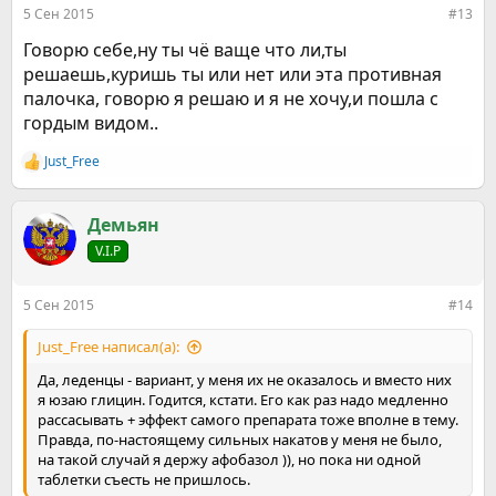
5 Сен 2015
#13
Говорю себе,ну ты чё ваще что ли,ты
решаешь,куришь ты или нет или эта противная
палочка, говорю я решаю и я не хочу,и пошла с
гордым видом..
Just_Free
Р
е
а
к
Демьян
ц
V.I.P
и
и
:
5 Сен 2015
#14
Just_Free написал(а):
Да, леденцы - вариант, у меня их не оказалось и вместо них
я юзаю глицин. Годится, кстати. Его как раз надо медленно
рассасывать + эффект самого препарата тоже вполне в тему.
Правда, по-настоящему сильных накатов у меня не было,
на такой случай я держу афобазол )), но пока ни одной
таблетки съесть не пришлось.