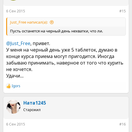
и
:
6 Сен 2015
#15
Just_Free написал(а):
Пусть останется на черный день нехватки, что ли.
@Just_Free
, привет.
У меня на черный день уже 5 таблеток, думаю в
конце курса приема могут пригодится. Иногда
забываю принимать, наверное от того что курить
не хочется.
Удачи...
Igors
Р
е
а
к
Ната1245
ц
Старожил
и
и
:
6 Сен 2015
#16