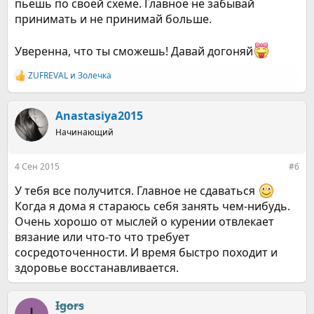
пьешь по своей схеме. Главное не забывай
принимать и не принимай больше.
Уверенна, что ты сможешь! Давай догоняй
ZUFREVAL
и
Золечка
Р
е
а
к
Anastasiya2015
ц
Начинающий
и
и
:
4 Сен 2015
#6
У тебя все получится. Главное не сдаваться
Когда я дома я стараюсь себя занять чем-нибудь.
Очень хорошо от мыслей о курении отвлекает
вязание или что-то что требует
сосредоточенности. И время быстро походит и
здоровье восстанавливается.
Igors