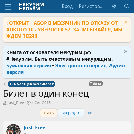
Вход
Регистрация
❗
ОТКРЫТ НАБОР В МЕСЯЧНИК ПО ОТКАЗУ ОТ
АЛКОГОЛЯ - УВЕРТЮРА 57! ЗАПИСЫВАЙСЯ, МЫ
ЖДЕМ ТЕБЯ!!
Книга от основателя Некурим.рф —
#Некурим. Быть счастливым некурящим.
Бумажная версия
•
Электронная версия
,
Аудио-
версия
Табекс
3 - 6 месяцев без сигарет
Билет в один конец
А
Д
Just_Free
4 Сен 2015
в
а
Last
1 из 3
Вперёд
т
т
о
а
р
н
Just_Free
т
а