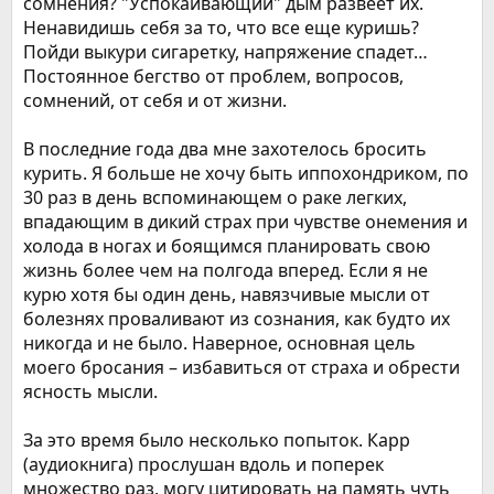
сомнения? "Успокаивающий" дым развеет их.
Ненавидишь себя за то, что все еще куришь?
Пойди выкури сигаретку, напряжение спадет…
Постоянное бегство от проблем, вопросов,
сомнений, от себя и от жизни.
В последние года два мне захотелось бросить
курить. Я больше не хочу быть иппохондриком, по
30 раз в день вспоминающем о раке легких,
впадающим в дикий страх при чувстве онемения и
холода в ногах и боящимся планировать свою
жизнь более чем на полгода вперед. Если я не
курю хотя бы один день, навязчивые мысли от
болезнях проваливают из сознания, как будто их
никогда и не было. Наверное, основная цель
моего бросания – избавиться от страха и обрести
ясность мысли.
За это время было несколько попыток. Карр
(аудиокнига) прослушан вдоль и поперек
множество раз, могу цитировать на память чуть