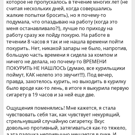
которое не пропускалось в течение многих лет (не
считая нескольких дней, когда совершались
жалкие попытки бросить), но я почему-то
подумала, что опаздываю на работу (когда это
меня останавливало?!), лучше по приходу на
работу сразу же пойду покурю. На работе в
течении 8 часов я так и не нашла времени пойти
покурить. Нет, никакой запары не было, напротив,
большую часть времени я сидела за компом и
ничего не делала, но почему-то ВРЕМЕНИ
ПОКУРИТЬ НЕ НАШЛОСЬ (думаю, все курильщики
поймут, КАК нелепо это звучит!!!). Под вечер,
правда, захотелось курить, но выходить в курилку
было вроде как-то лень, в итоге я выкурила первую
сигарету в 19 часов и за ней еще две.
Ощущения поменялись! Мне кажется, я стала
чувствовать себя так, как чувствует некурящий,
стрельнувший случайную сигаретку. Вкус
довольно противный, затягиваться как-то тяжело,
а эта палочка непривычно мешается в руке. И