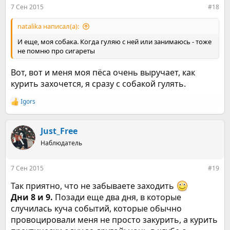
:
7 Сен 2015
#18
natalika написал(а):
И еще, моя собака. Когда гуляю с ней или занимаюсь - тоже
не помню про сигареты
Вот, вот и меня моя пёса очень выручает, как
курить захочется, я сразу с собакой гулять.
Igors
Р
е
а
к
Just_Free
ц
Наблюдатель
и
и
:
7 Сен 2015
#19
Так приятно, что не забываете заходить
Дни 8 и 9.
Позади еще два дня, в которые
случилась куча событий, которые обычно
провоцировали меня не просто закурить, а курить