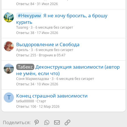
Ответы
84
31 Июл 2026
Я не хочу бросить, а брошу
#Некурим
курить
Tuiareg
3 - 6 месяцев без сигарет
Ответы
38
17 Июн 2026
Выздоровление и Свобода
Ариэль
3 - 6 месяцев без сигарет
Ответы
255
Вторник в 05:47
Деконструкция зависимости (автор
Табекс
не умён, если что)
Соня Мармеладова
3 - 6 месяцев без сигарет
Ответы
34
10 Июн 2026
Конец страшной зависимости
T
tatka88888
Старт
Ответы
106
12 Мар 2026
Pinterest
WhatsApp
Электронная почта
Ссылка
Поделиться: