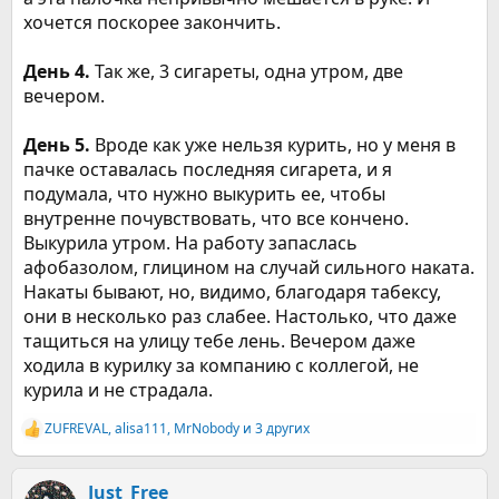
хочется поскорее закончить.
День 4.
Так же, 3 сигареты, одна утром, две
вечером.
День 5.
Вроде как уже нельзя курить, но у меня в
пачке оставалась последняя сигарета, и я
подумала, что нужно выкурить ее, чтобы
внутренне почувствовать, что все кончено.
Выкурила утром. На работу запаслась
афобазолом, глицином на случай сильного наката.
Накаты бывают, но, видимо, благодаря табексу,
они в несколько раз слабее. Настолько, что даже
тащиться на улицу тебе лень. Вечером даже
ходила в курилку за компанию с коллегой, не
курила и не страдала.
ZUFREVAL
,
alisa111
,
MrNobody
и 3 других
Р
е
а
к
Just_Free