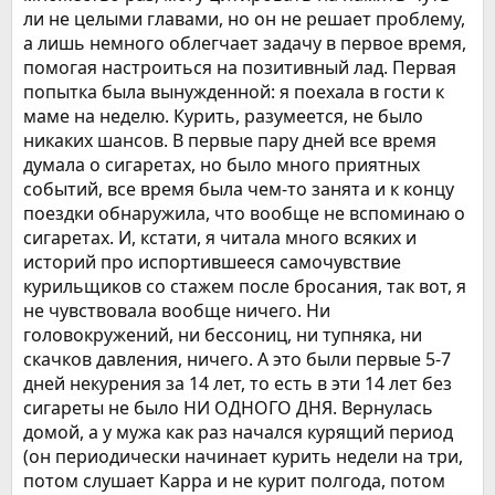
ли не целыми главами, но он не решает проблему,
а лишь немного облегчает задачу в первое время,
помогая настроиться на позитивный лад. Первая
попытка была вынужденной: я поехала в гости к
маме на неделю. Курить, разумеется, не было
никаких шансов. В первые пару дней все время
думала о сигаретах, но было много приятных
событий, все время была чем-то занята и к концу
поездки обнаружила, что вообще не вспоминаю о
сигаретах. И, кстати, я читала много всяких и
историй про испортившееся самочувствие
курильщиков со стажем после бросания, так вот, я
не чувствовала вообще ничего. Ни
головокружений, ни бессониц, ни тупняка, ни
скачков давления, ничего. А это были первые 5-7
дней некурения за 14 лет, то есть в эти 14 лет без
сигареты не было НИ ОДНОГО ДНЯ. Вернулась
домой, а у мужа как раз начался курящий период
(он периодически начинает курить недели на три,
потом слушает Карра и не курит полгода, потом