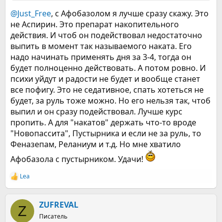
@Just_Free
, с Афобазолом я лучше сразу скажу. Это
не Аспирин. Это препарат накопительного
действия. И чтоб он подействовал недостаточно
выпить в момент так называемого наката. Его
надо начинать применять дня за 3-4, тогда он
будет полноценно действовать. А потом ровно. И
психи уйдут и радости не будет и вообще станет
все пофигу. Это не седативное, спать хотеться не
будет, за руль тоже можно. Но его нельзя так, чтоб
выпил и он сразу подействовал. Лучше курс
пропить. А для "накатов" держать что-то вроде
"Новопассита", Пустырника и если не за руль, то
Феназепам, Реланиум и т.д. Но мне хватило
Афобазола с пустырником. Удачи!
Lea
Р
е
а
к
ZUFREVAL
Z
ц
Писатель
и