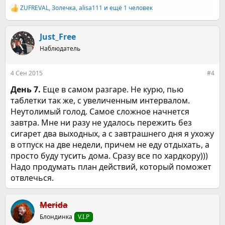
ZUFREVAL
,
Золечка
,
alisa111
и ещё 1 человек
Р
е
а
к
Just_Free
ц
Наблюдатель
и
и
:
4 Сен 2015
#4
День 7.
Еще в самом разгаре. Не курю, пью
таблетки так же, с увеличенным интервалом.
Неутолимый голод. Самое сложное начнется
завтра. Мне ни разу не удалось пережить без
сигарет два выходных, а с завтрашнего дня я ухожу
в отпуск на две недели, причем не еду отдыхать, а
просто буду тусить дома. Сразу все по хардкору)))
Надо продумать план действий, который поможет
отвлечься.
Merida
Блондинка
V.I.P