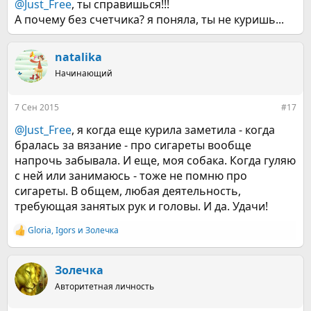
@Just_Free
, ты справишься!!!
А почему без счетчика? я поняла, ты не куришь...
natalika
Начинающий
7 Сен 2015
#17
@Just_Free
, я когда еще курила заметила - когда
бралась за вязание - про сигареты вообще
напрочь забывала. И еще, моя собака. Когда гуляю
с ней или занимаюсь - тоже не помню про
сигареты. В общем, любая деятельность,
требующая занятых рук и головы. И да. Удачи!
Gloria
,
Igors
и
Золечка
Р
е
а
к
Золечка
ц
Авторитетная личность
и
и