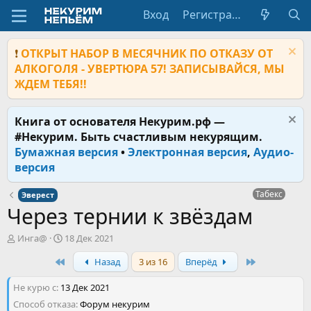
Вход
Регистрация
❗
ОТКРЫТ НАБОР В МЕСЯЧНИК ПО ОТКАЗУ ОТ
АЛКОГОЛЯ - УВЕРТЮРА 57! ЗАПИСЫВАЙСЯ, МЫ
ЖДЕМ ТЕБЯ!!
Книга от основателя Некурим.рф —
#Некурим. Быть счастливым некурящим.
Бумажная версия
•
Электронная версия
,
Аудио-
версия
Табекс
Эверест
Через тернии к звёздам
А
Д
Инга@
18 Дек 2021
в
а
First
Last
Назад
3 из 16
Вперёд
т
т
о
а
Не курю с
р
13 Дек 2021
н
т
а
Способ отказа
Форум некурим