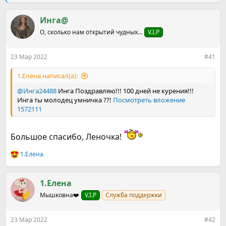
е
ч
м
а
ы
Инга@
л
а
О, сколько нам открытий чудных…
V.I.P
23 Мар 2022
#41
1.Елена написал(а):
@Инга24488
Инга Поздравляю!!! 100 дней не курения!!!
Инга ты молодец умничка ??!
Посмотреть вложение
1572111
Большое спасибо, Леночка!
1.Елена
Р
е
а
к
1.Елена
ц
Мышковна❤️
V.I.P
Служба поддержки
и
и
:
23 Мар 2022
#42