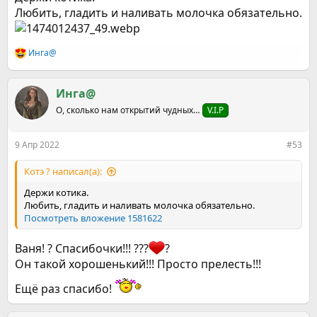
Любить, гладить и наливать молочка обязательно.
Инга@
Р
е
а
к
Инга@
ц
О, сколько нам открытий чудных…
V.I.P
и
и
:
9 Апр 2022
#53
Котэ ? написал(а):
Держи котика.
Любить, гладить и наливать молочка обязательно.
Посмотреть вложение 1581622
Ваня! ? Спасибочки!!! ???
?
Он такой хорошенький!!! Просто прелесть!!!
Ещё раз спасибо!