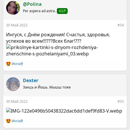
@Polina
Per aspera ad astra.
V.I.P
30 Май 2022
#54
Ингуся, с Днём рождения! Счастья, здоровья,
успехов во всем!!!???Всех благ!???
Инга@
Р
е
а
к
Dexter
ц
Заецъ и Йошь. Мышш тоже
и
и
:
30 Май 2022
#55
Инга@
Р
е