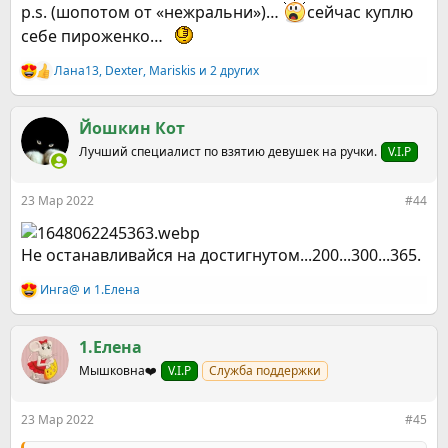
p.s. (шопотом от «нежральни»)…
сейчас куплю
себе пироженко…
Лана13
,
Dexter
,
Mariskis
и 2 других
Р
е
а
к
Йошкин Кот
ц
Лучший специалист по взятию девушек на ручки.
V.I.P
и
и
:
23 Мар 2022
#44
Не останавливайся на достигнутом...200...300...365.
Инга@
и
1.Елена
Р
е
а
к
1.Елена
ц
Мышковна❤️
V.I.P
Служба поддержки
и
и
:
23 Мар 2022
#45