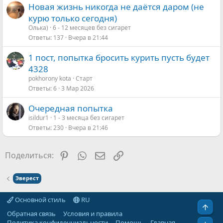
Новая жизнь никогда не даётся даром (не
курю только сегодня)
Олька)
6 - 12 месяцев без сигарет
Ответы
137
Вчера в 21:44
1 пост, попытка бросить курить пусть будет
4328
pokhorony kota
Старт
Ответы
6
3 Мар 2026
Очередная попытка
isildur1
1 - 3 месяца без сигарет
Ответы
230
Вчера в 21:46
Pinterest
WhatsApp
Электронная почта
Ссылка
Поделиться:
Эверест
Основной стиль
RU
Свер
Обратная связь
Условия и правила
Политика конфиденциальности
Помощь
Главная