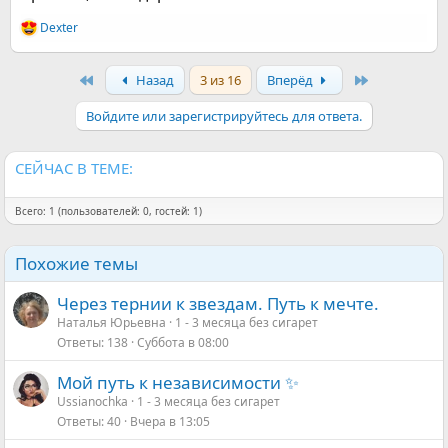
Dexter
Р
е
а
First
Last
Назад
3 из 16
Вперёд
к
ц
и
Войдите или зарегистрируйтесь для ответа.
и
:
СЕЙЧАС В ТЕМЕ:
Всего: 1 (пользователей: 0, гостей: 1)
Похожие темы
Через тернии к звездам. Путь к мечте.
Наталья Юрьевна
1 - 3 месяца без сигарет
Ответы
138
Суббота в 08:00
Мой путь к независимости ✨
Ussianochka
1 - 3 месяца без сигарет
Ответы
40
Вчера в 13:05