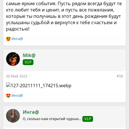
самые яркие события. Пусть рядом всегда будут те
кто любит тебя и ценит, и пусть все пожелания,
которые ты получишь в этот день рождения будут
услышаны судьбой и вернутся к тебе счастьем и
радостью!
Инга@
Р
е
а
к
Mik@
ц
V.I.P
и
и
:
30 Май 2022
#58
Инга@
Р
е
а
к
Инга@
ц
О, сколько нам открытий чудных…
V.I.P
и
и