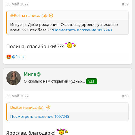
:
30 Май 2022
#59
@Polina написал(а):
Ингуся, с Днём рождения! Счастья, здоровья, успехов во
всем!!!???Всех благ!???
Посмотреть вложение 1607243
Полина, спасибочки! ???
@Polina
Р
е
а
к
Инга@
ц
О, сколько нам открытий чудных…
V.I.P
и
и
:
30 Май 2022
#60
Dexter написал(а):
Посмотреть вложение 1607245
Ярослав, благодарю!