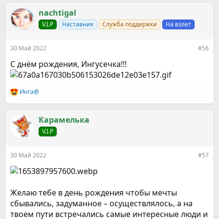
а
к
nachtigal
ц
V.I.P
Наставник
Служба поддержки
На взлет
и
и
:
30 Май 2022
#56
С днём рождения, Ингусечка!!!
Инга@
Р
е
а
к
Карамелькa
ц
V.I.P
и
и
:
30 Май 2022
#57
Желаю тебе в день рождения чтобы мечты
сбывались, задуманное – осуществлялось, а на
твоем пути встречались самые интересные люди и