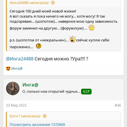
Инга24488 написал(а):
Сегодня 100 дней моей новой жизни!
А вот сказать я пока ничего не могу… хотя могу! Я так
подозреваю… (шопотом)… наверное мою одну зависимость
форум заменил на другую… (форумскую) …
p.s. (шопотом от «нежральни»)…
сейчас куплю себе
пироженко…
@Инга24488
Сегодня можно ?Ура!!!! ?
Инга@
Р
е
а
к
Инга@
ц
О, сколько нам открытий чудных…
V.I.P
и
и
:
23 Мар 2022
#46
Котэ ? написал(а):
Посмотреть вложение 1572609