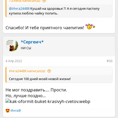
1.Елена написал(а):
@Инга24488
Кушай на здоровье ?! А я сегодня пастилу
купила люблю чайку попить.
Спасибо! И тебе приятного чаепития!
*Сергеич*
НИ СЫ
4 Апр 2022
#50
Инга24488 написал(а):
Сегодня 100 дней моей новой жизни!
Не мог поздравить.... Прости.
Но, лучше поздно...
Инга@
Р
е