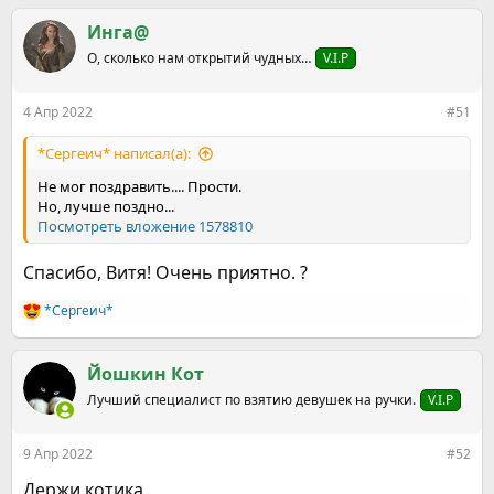
а
к
Инга@
ц
О, сколько нам открытий чудных…
V.I.P
и
и
:
4 Апр 2022
#51
*Сергеич* написал(а):
Не мог поздравить.... Прости.
Но, лучше поздно...
Посмотреть вложение 1578810
Спасибо, Витя! Очень приятно. ?
*Сергеич*
Р
е
а
к
Йошкин Кот
ц
Лучший специалист по взятию девушек на ручки.
V.I.P
и
и
:
9 Апр 2022
#52
Держи котика.