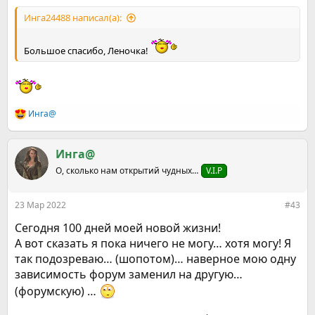
Инга24488 написал(а):
Большое спасибо, Леночка!
Инга@
Р
е
а
к
Инга@
ц
О, сколько нам открытий чудных…
V.I.P
и
и
:
23 Мар 2022
#43
Сегодня 100 дней моей новой жизни!
А вот сказать я пока ничего не могу… хотя могу! Я
так подозреваю… (шопотом)… наверное мою одну
зависимость форум заменил на другую…
(форумскую) …