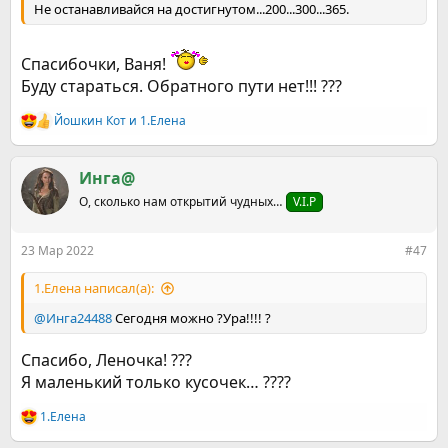
Не останавливайся на достигнутом...200...300...365.
Спасибочки, Ваня!
Буду стараться. Обратного пути нет!!! ???
Йошкин Кот
и
1.Елена
Р
е
а
к
Инга@
ц
О, сколько нам открытий чудных…
V.I.P
и
и
:
23 Мар 2022
#47
1.Елена написал(а):
@Инга24488
Сегодня можно ?Ура!!!! ?
Спасибо, Леночка! ???
Я маленький только кусочек… ????
1.Елена
Р
е