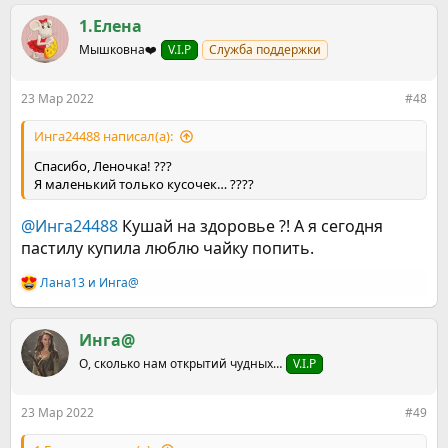
а
к
1.Елена
ц
Мышковна❤️
V.I.P
Служба поддержки
и
и
:
23 Мар 2022
#48
Инга24488 написал(а):
Спасибо, Леночка! ???
Я маленький только кусочек… ????
@Инга24488
Кушай на здоровье ?! А я сегодня
пастилу купила люблю чайку попить.
Лана13
и
Инга@
Р
е
а
к
Инга@
ц
О, сколько нам открытий чудных…
V.I.P
и
и
:
23 Мар 2022
#49