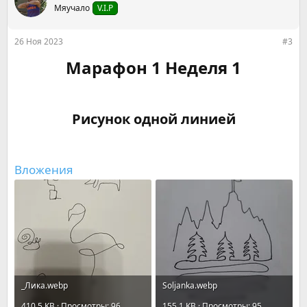
ц
Мяучало
V.I.P
и
и
:
26 Ноя 2023
#3
Марафон 1 Неделя 1
Рисунок одной линией
Вложения
_Лика.webp
Soljanka.webp
410,5 KB · Просмотры: 96
155,1 KB · Просмотры: 95