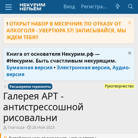
Вход
Регистрация
❗
ОТКРЫТ НАБОР В МЕСЯЧНИК ПО ОТКАЗУ ОТ
АЛКОГОЛЯ - УВЕРТЮРА 57! ЗАПИСЫВАЙСЯ, МЫ
ЖДЕМ ТЕБЯ!!
Книга от основателя Некурим.рф —
#Некурим. Быть счастливым некурящим.
Бумажная версия
•
Электронная версия
,
Аудио-
версия
Рукотворчество
Расширяем горизонты
Галерея АРТ -
антистрессошной
рисовальни
А
Д
Глагоша
26 Ноя 2023
в
а