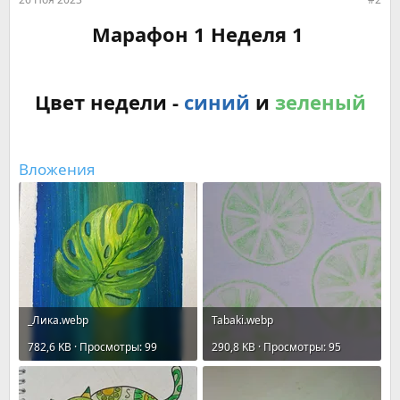
Марафон 1 Неделя 1
Цвет недели -
синий
и
зеленый
Вложения
_Лика.webp
Tabaki.webp
782,6 KB · Просмотры: 99
290,8 KB · Просмотры: 95