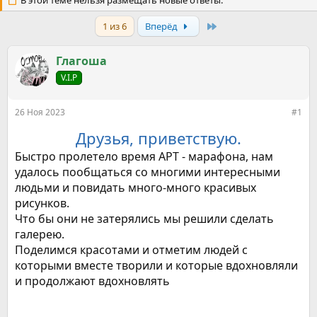
т
В этой теме нельзя размещать новые ответы.
т
о
а
р
н
Last
1 из 6
Вперёд
т
а
е
ч
Глагоша
м
а
ы
л
V.I.P
а
26 Ноя 2023
#1
Друзья, приветствую.
Быстро пролетело время АРТ - марафона, нам
удалось пообщаться со многими интересными
людьми и повидать много-много красивых
рисунков.
Что бы они не затерялись мы решили сделать
галерею.
Поделимся красотами и отметим людей с
которыми вместе творили и которые вдохновляли
и продолжают вдохновлять