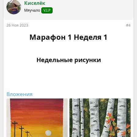
к
Киселёк
ц
Мяучало
V.I.P
и
и
:
26 Ноя 2023
#4
Марафон 1 Неделя 1
Недельные рисунки​
Вложения