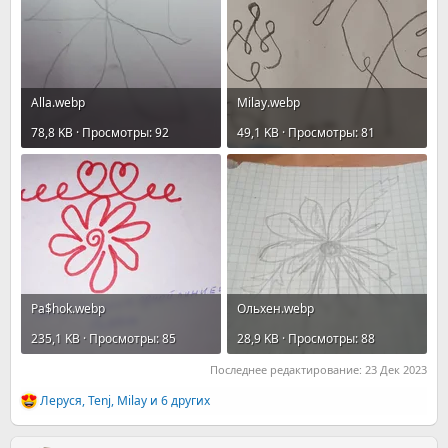
Allа.webp
Milay.webp
78,8 KB · Просмотры: 92
49,1 KB · Просмотры: 81
Pa$hok.webp
Ольхен.webp
235,1 KB · Просмотры: 85
28,9 KB · Просмотры: 88
Последнее редактирование:
23 Дек 2023
Леруся
,
Tenj
,
Milay
и 6 других
Р
е
а