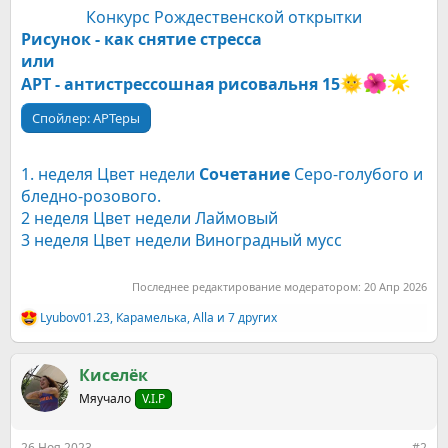
Конкурс Рождественской открытки
Рисунок - как снятие стресса
или
АРТ - антистрессошная рисовальня 15
Спойлер:
АРТеры
1. неделя Цвет недели
Сочетание
Серо-голубого и
бледно-розового.
2 неделя Цвет недели Лаймовый
3 неделя Цвет недели Виноградный мусс
Последнее редактирование модератором:
20 Апр 2026
Lyubov01.23
,
Карамелькa
,
Allа
и 7 других
Р
е
а
к
Киселёк
ц
Мяучало
V.I.P
и
и
:
26 Ноя 2023
#2