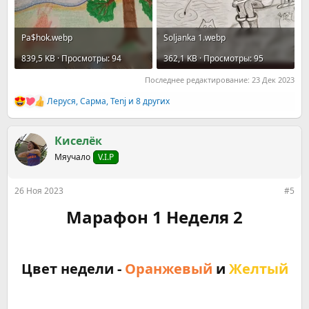
Pa$hok.webp
Soljanka 1.webp
839,5 KB · Просмотры: 94
362,1 KB · Просмотры: 95
Последнее редактирование:
23 Дек 2023
Леруся
,
Сарма
,
Tenj
и 8 других
Р
е
а
к
Киселёк
ц
Мяучало
V.I.P
и
и
:
26 Ноя 2023
#5
Марафон 1 Неделя 2
Цвет недели -
Оранжевый
и
Желтый