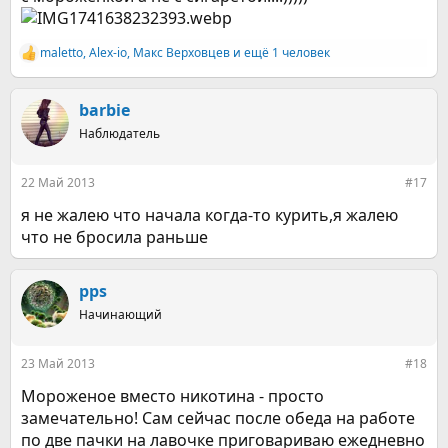
maletto
,
Alex-io
,
Макс Верховцев
и ещё 1 человек
Р
е
а
к
barbie
ц
Наблюдатель
и
и
:
22 Май 2013
#17
я не жалею что начала когда-то курить,я жалею
что не бросила раньше
pps
Начинающий
23 Май 2013
#18
Мороженое вместо никотина - просто
замечательно! Сам сейчас после обеда на работе
по две пачки на лавочке приговариваю ежедневно