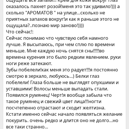
ощущать все запахи!!! Крем для кожи вокруг глаз
оказалось пахнет розой!меня это так удивило!))) а
сколько "АРОМАТОВ " на улице...сколько не
приятных запахов вокруг!и как я раньше этого не
ощущала?..познаю мир заново!))))
Что сейчас!:
Сейчас понимаю что чувствую себя намного
лучше. Я высыпаюсь, при чем сплю по времени
меньше. Мне каждую ночь снятся сны!!!!!во
времена курения это было редким явлением. руки
ноги реже затекают.
Зубы побелели!как меня это радует!!!я постоянно
смотрю в зеркало, любуюсь...) Белки глаз
побелели! Глаза больше не выглядят опухшими и
уставшими! Волосы меньше выпадать стали.
Появился румянец! Черт!я вообще забыла что
такое румянец и свежий цвет лица!!!ногти
посчтепенно отрастают и сходит желтизна.
Кстати именно сейчас начало появляться желание
покурить. очень редко и длится оно не долго...но
все таки странно...