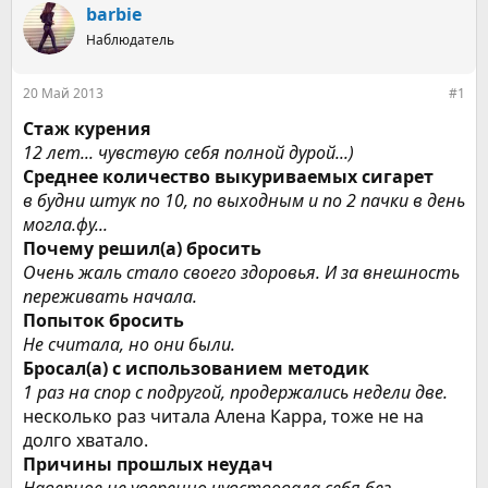
р
н
barbie
т
а
е
Наблюдатель
ч
м
а
ы
л
20 Май 2013
#1
а
Стаж курения
12 лет... чувствую себя полной дурой...)
Среднее количество выкуриваемых сигарет
в будни штук по 10, по выходным и по 2 пачки в день
могла.фу...
Почему решил(а) бросить
Очень жаль стало своего здоровья. И за внешность
переживать начала.
Попыток бросить
Не считала, но они были.
Бросал(а) с использованием методик
1 раз на спор с подругой, продержались недели две.
несколько раз читала Алена Карра, тоже не на
долго хватало.
Причины прошлых неудач