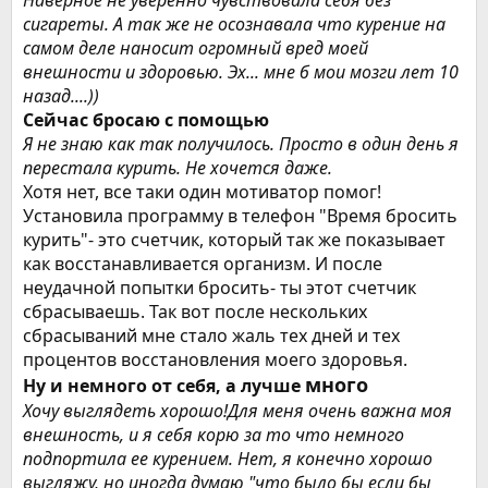
Наверное не уверенно чувствовала себя без
сигареты. А так же не осознавала что курение на
самом деле наносит огромный вред моей
внешности и здоровью. Эх... мне б мои мозги лет 10
назад....))
Сейчас бросаю с помощью
Я не знаю как так получилось. Просто в один день я
перестала курить. Не хочется даже.
Хотя нет, все таки один мотиватор помог!
Установила программу в телефон "Время бросить
курить"- это счетчик, который так же показывает
как восстанавливается организм. И после
неудачной попытки бросить- ты этот счетчик
сбрасываешь. Так вот после нескольких
сбрасываний мне стало жаль тех дней и тех
процентов восстановления моего здоровья.
много
Ну и немного от себя, а лучше
Хочу выглядеть хорошо!Для меня очень важна моя
внешность, и я себя корю за то что немного
подпортила ее курением. Нет, я конечно хорошо
выгляжу, но иногда думаю "что было бы если бы