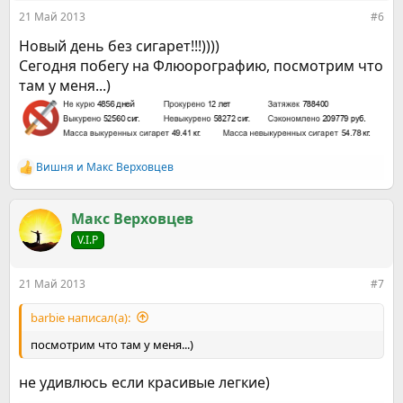
:
21 Май 2013
#6
Новый день без сигарет!!!))))
Сегодня побегу на Флюорографию, посмотрим что
там у меня...)
Вишня
и
Макс Верховцев
Р
е
а
к
Макс Верховцев
ц
V.I.P
и
и
:
21 Май 2013
#7
barbie написал(а):
посмотрим что там у меня...)
не удивлюсь если красивые легкие)