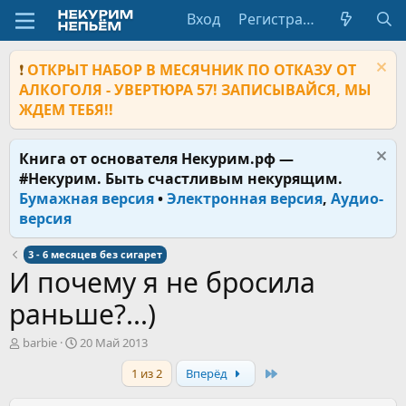
Вход
Регистрация
❗
ОТКРЫТ НАБОР В МЕСЯЧНИК ПО ОТКАЗУ ОТ
АЛКОГОЛЯ - УВЕРТЮРА 57! ЗАПИСЫВАЙСЯ, МЫ
ЖДЕМ ТЕБЯ!!
Книга от основателя Некурим.рф —
#Некурим. Быть счастливым некурящим.
Бумажная версия
•
Электронная версия
,
Аудио-
версия
3 - 6 месяцев без сигарет
И почему я не бросила
раньше?...)
А
Д
barbie
20 Май 2013
в
а
Last
1 из 2
Вперёд
т
т
о
а