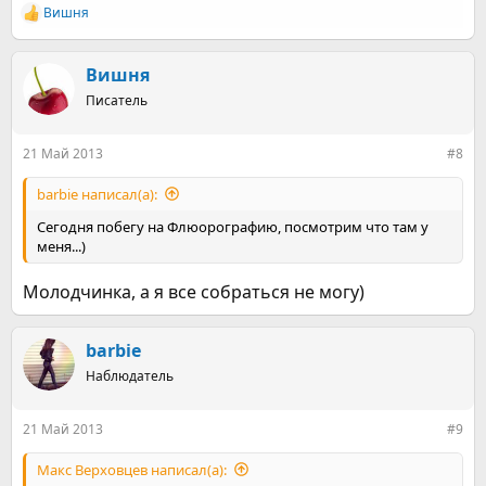
Вишня
Р
е
а
к
Вишня
ц
Писатель
и
и
:
21 Май 2013
#8
barbie написал(а):
Сегодня побегу на Флюорографию, посмотрим что там у
меня...)
Молодчинка, а я все собраться не могу)
barbie
Наблюдатель
21 Май 2013
#9
Макс Верховцев написал(а):