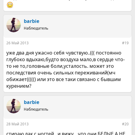
barbie
Наблюдатель
26 Май 2013
#19
уже два дня ужасно себя чувствую..((( постоянно
глубоко вдыхаю,будто воздуха мало,в сердце что-
то не то,головные боли,усталость. может это
последствия очень сильных переживаний(мч
обижает((((() или это все таки связано с бывшим
курением?
barbie
Наблюдатель
28 Май 2013
#20
стираю лак с ногтей...и вижу....что они БЕЛЫЕ А НЕ