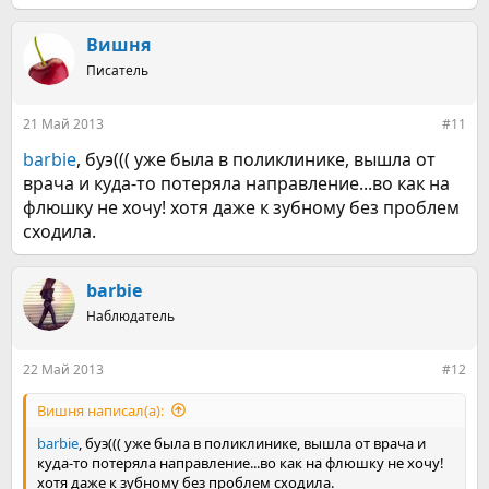
е
а
к
Вишня
ц
Писатель
и
и
:
21 Май 2013
#11
barbie
, буэ((( уже была в поликлинике, вышла от
врача и куда-то потеряла направление...во как на
флюшку не хочу! хотя даже к зубному без проблем
сходила.
barbie
Наблюдатель
22 Май 2013
#12
Вишня написал(а):
barbie
, буэ((( уже была в поликлинике, вышла от врача и
куда-то потеряла направление...во как на флюшку не хочу!
хотя даже к зубному без проблем сходила.