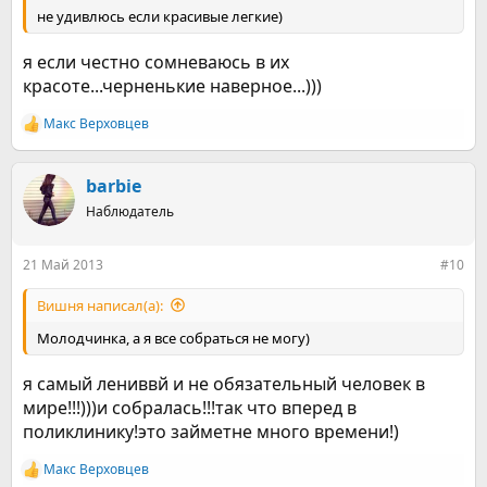
не удивлюсь если красивые легкие)
я если честно сомневаюсь в их
красоте...черненькие наверное...)))
Макс Верховцев
Р
е
а
к
barbie
ц
Наблюдатель
и
и
:
21 Май 2013
#10
Вишня написал(а):
Молодчинка, а я все собраться не могу)
я самый лениввй и не обязательный человек в
мире!!!)))и собралась!!!так что вперед в
поликлинику!это займетне много времени!)
Макс Верховцев
Р