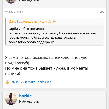
Наблюдатель
и
и
:
20 Май 2013
#5
Макс Верховцев написал(а):
Барби, Добро пожаловать!
Ты сама смогла не курить месяц. Не знаю, чем мы можем
тебе помочь, но будем всегда рады оказать
психологическую поддержку.
Я сама готова оказывать психологическую
поддержку!))
Но мне она тоже бывает нужна, в моменты
паники)
Ромка - 77
и
Макс Верховцев
Р
е
а
к
barbie
ц
Наблюдатель
и
и