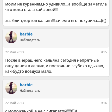
моим не курением,но удивило...а вообще заметила
что кожа стала кайфовой!!!
зы. блин,чортов кальян!!!зачем я его покурила....((((
barbie
Наблюдатель
22 Май 2013
#15
После вчерашнего кальяна сегодня непрятные
ощущения в легких, и постоянно глубоко вдыхаю,
как-будто воздуха мало.
barbie
Наблюдатель
22 Май 2013
#16
с мороженкой а не с сигаретой!!!!)))))