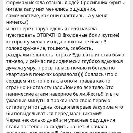
форумам искала отзывы людей бросивших курить,
читала как у них менялись ощущения,
самочувствие, как они счастливы...а у меня
ничего..((
и вот через пару недель я себя начала
чувствовать ОТВРАТНО!!!головные боли!жуткие!
которых у меня никогда в жизни не было!!!
головокружение, тошнота, слабость,
раздражительность, страхи!!!дышать иногда было
тяжело, и сейчас периодически глубоко вдыхаю.я
думала умру...просыпалась ночью и бегала по
квартире в поисках корвалола)))) боялась что с
сердцем что-то не так, а оно и правда как-то
странно иногда стучало.Ломило все тело. Это
панические атаки наверное были.Жесть!!!!и в те
ужасные минуты я проклинала свою первую
сигарету и тот день когда я впервые закурила что
бы повыделываться перед мальчиками!!!
Через несколько дней эти ужасные ощущения
стали постепенно сходить на нет. Я начала