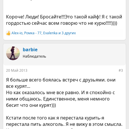
Короче! Люди! Бросайте!!!Это такой кайф! Я с такой
гордостью сейчас всем говорю что не курю!!!!!))))
Alex-io
,
Ромка - 77
,
Evalenka
и 3 других
Р
е
а
к
barbie
ц
Наблюдатель
и
и
:
20 Май 2013
#3
Я больше всего боялась встреч с друзьями. они
все курят...
Но как оказалось мне все равно. И я спокойно с
ними общаюсь. Единственное, меня немного
бесит что они курят)))
Кстати после того как я перестала курить-я
перестала пить алкоголь. Я не вижу в этом смысла.