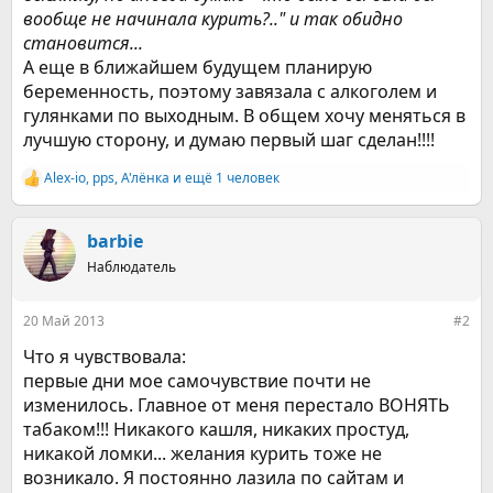
вообще не начинала курить?.." и так обидно
становится...
А еще в ближайшем будущем планирую
беременность, поэтому завязала с алкоголем и
гулянками по выходным. В общем хочу меняться в
лучшую сторону, и думаю первый шаг сделан!!!!
Alex-io
,
pps
,
А'лёнка
и ещё 1 человек
Р
е
а
к
barbie
ц
Наблюдатель
и
и
:
20 Май 2013
#2
Что я чувствовала:
первые дни мое самочувствие почти не
изменилось. Главное от меня перестало ВОНЯТЬ
табаком!!! Никакого кашля, никаких простуд,
никакой ломки... желания курить тоже не
возникало. Я постоянно лазила по сайтам и