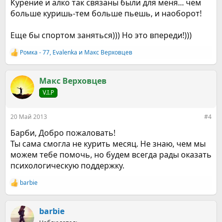
Курение и алко так связаны были для меня... чем
больше куришь-тем больше пьешь, и наоборот!
Еще бы спортом заняться))) Но это впереди!)))
Ромка - 77
,
Evalenka
и
Макс Верховцев
Р
е
а
к
Макс Верховцев
ц
V.I.P
и
и
:
20 Май 2013
#4
Барби, Добро пожаловать!
Ты сама смогла не курить месяц. Не знаю, чем мы
можем тебе помочь, но будем всегда рады оказать
психологическую поддержку.
barbie
Р
е
а
к
barbie
ц