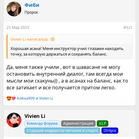
е
ч
Фиби
м
а
ы
л
Пророк
а
25 Мар 2025
#321
Vivien Li написал(а):
Хорошая асана! Меня инструктор учил глазами находить
точку, за которую держаться и сохранять баланс.
Да, меня также учили , вот в шавасане не могу
остановить внутренний диалог, там всегда мои
мысли мои скакуны)) , а в асанах на баланс, как то
все затихает и все получается притом легко.
Алёна909
и
Vivien Li
Р
е
а
к
Vivien Li
ц
Команда форума
Администрация
V.I.P
и
и
Старший модератор питания и спорта
Отпуск
: