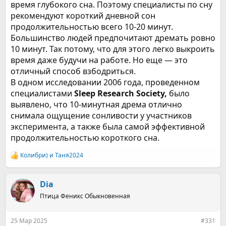
время глубокого сна. Поэтому специалисты по сну
рекомендуют короткий дневной сон
продолжительностью всего 10-20 минут.
Большинство людей предпочитают дремать ровно
10 минут. Так потому, что для этого легко выкроить
время даже будучи на работе. Но еще — это
отличный способ взбодриться.
В одном исследовании 2006 года, проведенном
специалистами
Sleep Research Society,
было
выявлено, что 10-минутная дрема отлично
снимала ощущение сонливости у участников
эксперимента, а также была самой эффективной
продолжительностью короткого сна.
Колибри)
и
Таня2024
Р
е
а
к
Dia
ц
Птица Феникс Обыкновенная
и
и
:
25 Мар 2025
#331