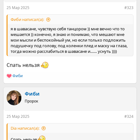
:
25 Мар 2025
#323
Фиби написал(а):
я в шавасане, чувствую себя танцором )) мне вечно что то
мешается )) конечно, я знаю и понимаю, что мешают мне
мои мысли и беспокойный ум, но если только подложить
подушечку под голову, под коленки плед и маску на глаза,
тогда можно расслабиться в шавасане и....... уснуть ))))
Спать нельзя
Фиби
Р
е
а
к
Фиби
ц
Пророк
и
и
:
25 Мар 2025
#324
Dia написал(а):
Спать нельзя