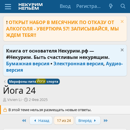
Вход
Регистрация
❗
ОТКРЫТ НАБОР В МЕСЯЧНИК ПО ОТКАЗУ ОТ
АЛКОГОЛЯ - УВЕРТЮРА 57! ЗАПИСЫВАЙСЯ, МЫ
ЖДЕМ ТЕБЯ!!
Книга от основателя Некурим.рф —
#Некурим. Быть счастливым некурящим.
Бумажная версия
•
Электронная версия
,
Аудио-
версия
Йога
Марафоны питания и спорта
Йога 24
А
Д
Vivien Li
2 Фев 2025
в
а
т
В этой теме нельзя размещать новые ответы.
т
о
а
р
First
н
Last
Назад
17 из 24
Вперёд
т
а