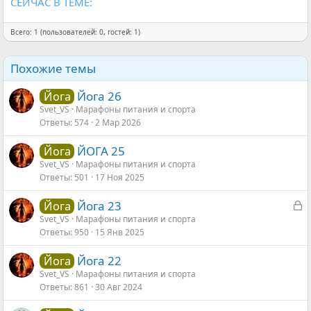
СЕЙЧАС В ТЕМЕ:
Всего: 1 (пользователей: 0, гостей: 1)
Похожие темы
Йога 26
Йога
Svet_VS
Марафоны питания и спорта
Ответы
574
2 Мар 2026
ЙОГА 25
Йога
Svet_VS
Марафоны питания и спорта
Ответы
501
17 Ноя 2025
З
Йога 23
Йога
а
Svet_VS
Марафоны питания и спорта
Ответы
950
15 Янв 2025
к
р
Йога 22
Йога
ы
Svet_VS
Марафоны питания и спорта
т
Ответы
861
30 Авг 2024
а