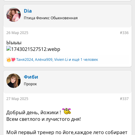
е
а
к
Dia
ц
Птица Феникс Обыкновенная
и
и
:
26 Мар 2025
#336
Ыыыы
Таня2024
,
Алёна909
,
Vivien Li
и ещё 1 человек
Р
е
а
к
Фиби
ц
Пророк
и
и
:
27 Мар 2025
#337
Добрый день, йожики !
Всем светлого и лучистого дня!
Мой первый тренер по йоге,каждое лето собирает