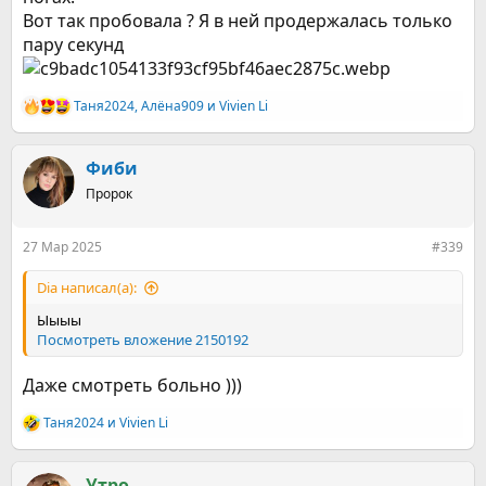
Вот так пробовала ? Я в ней продержалась только
пару секунд
Таня2024
,
Алёна909
и
Vivien Li
Р
е
а
к
Фиби
ц
Пророк
и
и
:
27 Мар 2025
#339
Dia написал(а):
Ыыыы
Посмотреть вложение 2150192
Даже смотреть больно )))
Таня2024
и
Vivien Li
Р
е
а
к
Утро