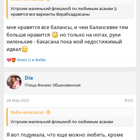
Устроим маленький флешмоб по любимым асанам ))
нравятся все варианты Вирабхадрасаны
мне нравятся все балансы, и чем балансевее тем
больше нравится
но только на ногах, руки
хиленькие - бакасана пока мой недостижимый
идеал
Vivien Li
и
Фиби
Р
е
а
к
Dia
ц
Птица Феникс Обыкновенная
и
и
:
26 Мар 2025
#335
Фиби написал(а):
Устроим маленький флешмоб по любимым асанам
Я вот подумала, что еще можно любить, кроме