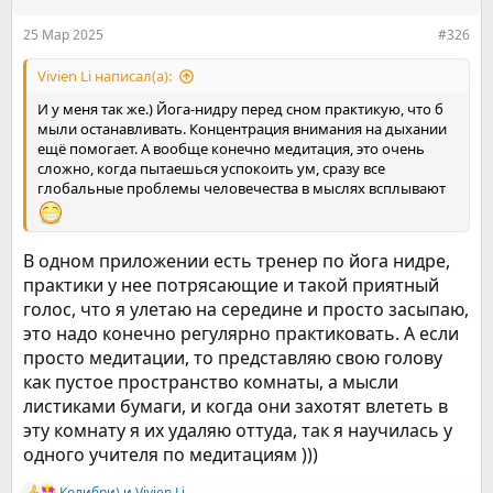
и
:
25 Мар 2025
#326
Vivien Li написал(а):
И у меня так же.) Йога-нидру перед сном практикую, что б
мыли останавливать. Концентрация внимания на дыхании
ещё помогает. А вообще конечно медитация, это очень
сложно, когда пытаешься успокоить ум, сразу все
глобальные проблемы человечества в мыслях всплывают
В одном приложении есть тренер по йога нидре,
практики у нее потрясающие и такой приятный
голос, что я улетаю на середине и просто засыпаю,
это надо конечно регулярно практиковать. А если
просто медитации, то представляю свою голову
как пустое пространство комнаты, а мысли
листиками бумаги, и когда они захотят влететь в
эту комнату я их удаляю оттуда, так я научилась у
одного учителя по медитациям )))
Колибри)
и
Vivien Li