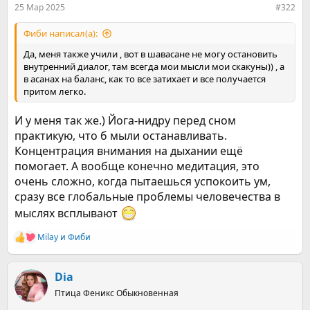
25 Мар 2025
#322
Фиби написал(а):
Да, меня также учили , вот в шавасане не могу остановить
внутренний диалог, там всегда мои мысли мои скакуны)) , а
в асанах на баланс, как то все затихает и все получается
притом легко.
И у меня так же.) Йога-нидру перед сном
практикую, что б мыли останавливать.
Концентрация внимания на дыхании ещё
помогает. А вообще конечно медитация, это
очень сложно, когда пытаешься успокоить ум,
сразу все глобальные проблемы человечества в
мыслях всплывают
Milay
и
Фиби
Р
е
а
к
Dia
ц
Птица Феникс Обыкновенная
и
и