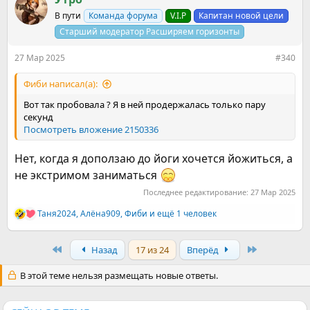
ц
В пути
Команда форума
V.I.P
Капитан новой цели
и
и
Старший модератор Расширяем горизонты
:
27 Мар 2025
#340
Фиби написал(а):
Вот так пробовала ? Я в ней продержалась только пару
секунд
Посмотреть вложение 2150336
Нет, когда я доползаю до йоги хочется йожиться, а
не экстримом заниматься
Последнее редактирование:
27 Мар 2025
Таня2024
,
Алёна909
,
Фиби
и ещё 1 человек
Р
е
а
First
Last
Назад
17 из 24
Вперёд
к
ц
и
В этой теме нельзя размещать новые ответы.
и
: