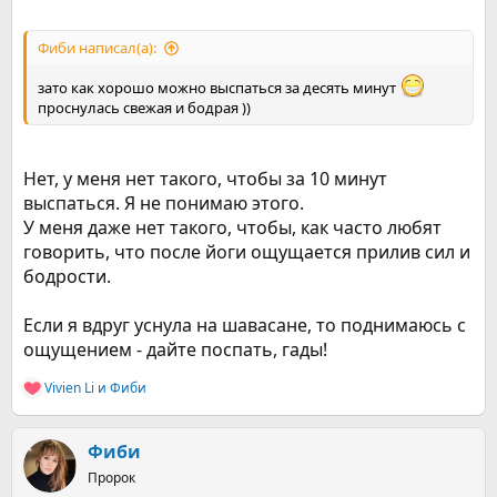
Фиби написал(а):
зато как хорошо можно выспаться за десять минут
проснулась свежая и бодрая ))
Нет, у меня нет такого, чтобы за 10 минут
выспаться. Я не понимаю этого.
У меня даже нет такого, чтобы, как часто любят
говорить, что после йоги ощущается прилив сил и
бодрости.
Если я вдруг уснула на шавасане, то поднимаюсь с
ощущением - дайте поспать, гады!
Vivien Li
и
Фиби
Р
е
а
к
Фиби
ц
Пророк
и