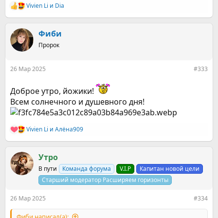
Vivien Li
и
Dia
Р
е
а
к
Фиби
ц
Пророк
и
и
:
26 Мар 2025
#333
Доброе утро, йожики!
Всем солнечного и душевного дня!
Vivien Li
и
Алёна909
Р
е
а
к
Утро
ц
В пути
Команда форума
V.I.P
Капитан новой цели
и
и
Старший модератор Расширяем горизонты
:
26 Мар 2025
#334
Фиби написал(а):