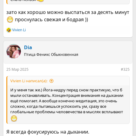
зато как хорошо можно выспаться за десять минут
проснулась свежая и бодрая ))
Vivien Li
Р
е
а
к
Dia
ц
Птица Феникс Обыкновенная
и
и
:
25 Мар 2025
#325
Vivien Li написал(а):
И у меня так же.) Йога-нидру перед сном практикую, что б
мыли останавливать. Концентрация внимания на дыхании
ещё помогает. А вообще конечно медитация, это очень
сложно, когда пытаешься успокоить ум, сразу все
глобальные проблемы человечества в мыслях всплывают
Я всегда фокусируюсь на дыхании.