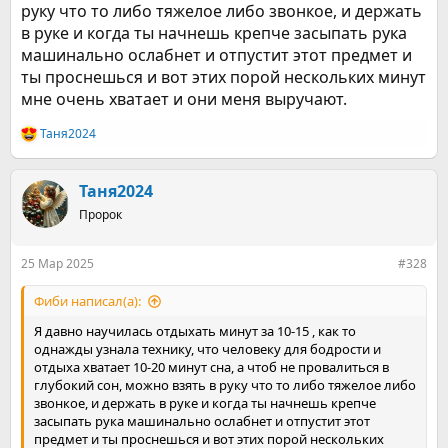
руку что то либо тяжелое либо звонкое, и держать
в руке и когда ты начнешь крепче засыпать рука
машинально ослабнет и отпустит этот предмет и
ты проснешься и вот этих порой нескольких минут
мне очень хватает и они меня выручают.
Таня2024
Р
е
а
к
Таня2024
ц
Пророк
и
и
:
25 Мар 2025
#328
Фиби написал(а):
Я давно научилась отдыхать минут за 10-15 , как то
однажды узнала технику, что человеку для бодрости и
отдыха хватает 10-20 минут сна, а чтоб не провалиться в
глубокий сон, можно взять в руку что то либо тяжелое либо
звонкое, и держать в руке и когда ты начнешь крепче
засыпать рука машинально ослабнет и отпустит этот
предмет и ты проснешься и вот этих порой нескольких