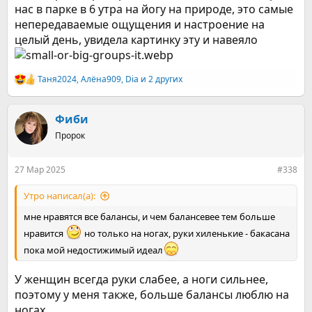
нас в парке в 6 утра на йогу на природе, это самые
непередаваемые ощущения и настроение на
целый день, увидела картинку эту и навеяло
Таня2024
,
Алёна909
,
Dia
и 2 других
Р
е
а
к
Фиби
ц
Пророк
и
и
:
27 Мар 2025
#338
Утро написал(а):
мне нравятся все балансы, и чем балансевее тем больше
нравится
но только на ногах, руки хиленькие - бакасана
пока мой недостижимый идеал
У женщин всегда руки слабее, а ноги сильнее,
поэтому у меня также, больше балансы люблю на
ногах.