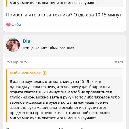
минут мне очень хватает и они меня выручают.
Привет, а что это за техника? Отдых за 10 15 минут
Фиби
Р
е
а
к
Dia
ц
Птица Феникс Обыкновенная
и
и
:
25 Мар 2025
#329
Фиби написал(а):
Я давно научилась отдыхать минут за 10-15 , как то
однажды узнала технику, что человеку для бодрости и
отдыха хватает 10-20 минут сна, а чтоб не провалиться в
глубокий сон, можно взять в руку что то либо тяжелое либо
звонкое, и держать в руке и когда ты начнешь крепче
засыпать рука машинально ослабнет и отпустит этот
предмет и ты проснешься и вот этих порой нескольких
минут мне очень хватает и они меня выручают.