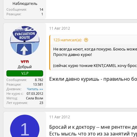
Наблюдатель
Сообщения
14
Реакции
1
11 Авг 2012
123 написал(а):
Не всегда ноют, когда покурю. Боюсь може
Просто давно курю!
vrn
(сейчас курю тонкие KENT,CAMEL хочу брос
Добрый
V.I.P
Ежели давно куришь - правильно б
Сообщения
8.782
Реакции
13.581
Дневник
Читать »»
Не курю с
07.03.2012
Метод
Сила Воли
Лет курения
23
11 Авг 2012
1
Бросай и к доктору -- мне рентген д
Есть мысль что это из за занятий т