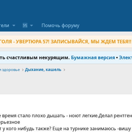
тели
🆘
Помочь форуму
ОЛЯ - УВЕРТЮРА 57! ЗАПИСЫВАЙСЯ, МЫ ЖДЕМ ТЕБЯ!!
ыть счастливым некурящим.
Бумажная версия
•
Элек
и здоровье
Дыхание, кашель
 время стало плохо дышать - ноют легкие.Делал рентген 
ерьезное
 у кого нибудь также? Еще на турнике занимаюсь -вишу