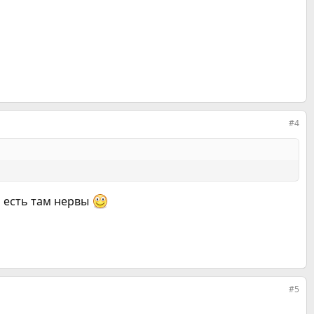
#4
и есть там нервы
#5