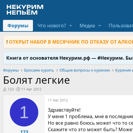
Форумы
Что нового?
Медиа
Пользова
❗
ОТКРЫТ НАБОР В МЕСЯЧНИК ПО ОТКАЗУ ОТ АЛКОГ
Книга от основателя Некурим.рф — #Некурим. Б
Форумы
Бросаем курить
Общие вопросы о курении
Курение 
Болят легкие
А
Д
123
11 Авг 2012
в
а
т
т
11 Авг 2012
о
а
1
Здравствуйте!
р
н
т
а
У меня 1 проблема, мне в последние
е
ч
Но все равно боюсь может что то с
м
а
Скажите что это может быть? Может
ы
123
л