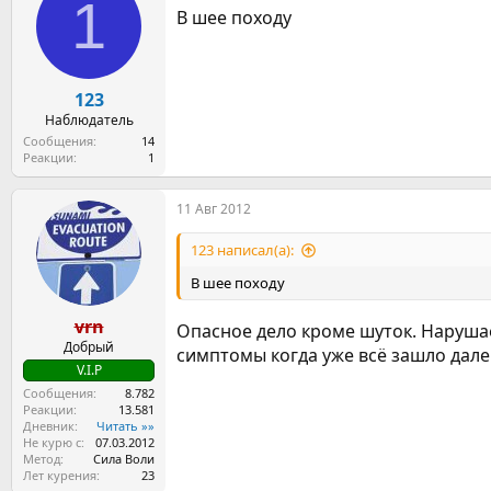
1
В шее походу
123
Наблюдатель
Сообщения
14
Реакции
1
11 Авг 2012
123 написал(а):
В шее походу
vrn
Опасное дело кроме шуток. Нарушае
Добрый
симптомы когда уже всё зашло далек
V.I.P
Сообщения
8.782
Реакции
13.581
Дневник
Читать »»
Не курю с
07.03.2012
Метод
Сила Воли
Лет курения
23