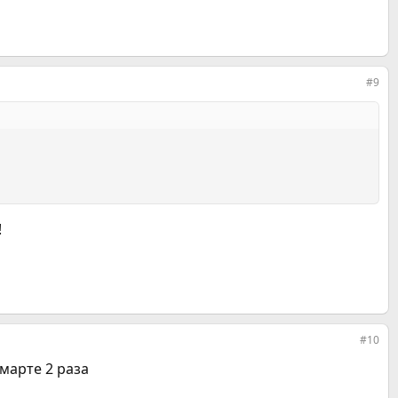
#9
!
#10
 марте 2 раза