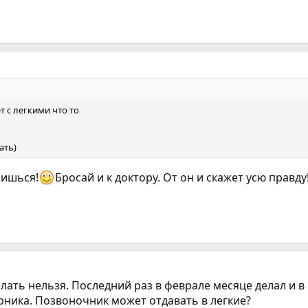
т с легкими что то
ать)
оишься!
Бросай и к доктору. От он и скажет усю правду
елать нельзя. Последний раз в феврале месяце делал и в
урника. Позвоночник может отдавать в легкие?