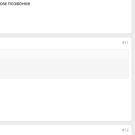
дом позвонке
#11
#12