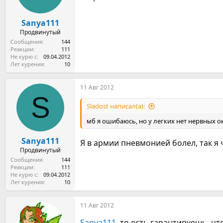
Sanya111
Продвинутый
Сообщения
144
Реакции
111
Не курю с
09.04.2012
Лет курения
10
11 Авг 2012
S
Sladost написал(а):
мб я ошибаюсь, но у легких нет нервных о
Sanya111
Я в армии пневмонией болел, так я
Продвинутый
Сообщения
144
Реакции
111
Не курю с
09.04.2012
Лет курения
10
11 Авг 2012
Sanya111
, то есть гарантируешь, чт