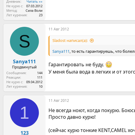
Дневник
Читать »»
Не курю с
07.03.2012
Метод
Сила Воли
Лет курения
23
11 Авг 2012
S
Sladost написал(а):
Sanya111
, то есть гарантируешь, что болел
Sanya111
Гарантировать не буду.
Продвинутый
У меня была вода в легких и от это
Сообщения
144
Реакции
111
Не курю с
09.04.2012
Лет курения
10
11 Авг 2012
1
Не всегда ноют, когда покурю. Боюс
Просто давно курю!
(сейчас курю тонкие KENT,CAMEL хо
123