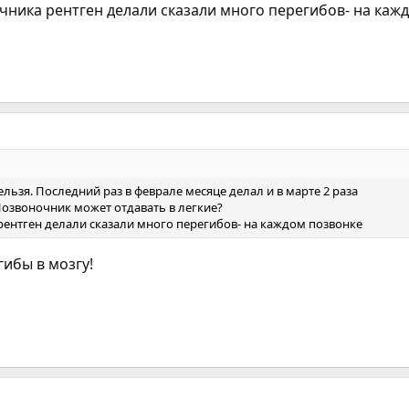
чника рентген делали сказали много перегибов- на каж
нельзя. Последний раз в феврале месяце делал и в марте 2 раза
 Позвоночник может отдавать в легкие?
ентген делали сказали много перегибов- на каждом позвонке
гибы в мозгу!