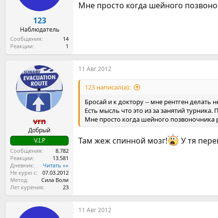
Мне просто когда шейного позвоно
123
Наблюдатель
Сообщения
14
Реакции
1
11 Авг 2012
123 написал(а):
Бросай и к доктору -- мне рентген делать 
Есть мысль что это из за занятий турника.
Мне просто когда шейного позвоночника р
vrn
Добрый
Там жеж спинной мозг!
У тя пере
V.I.P
Сообщения
8.782
Реакции
13.581
Дневник
Читать »»
Не курю с
07.03.2012
Метод
Сила Воли
Лет курения
23
11 Авг 2012