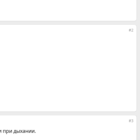
#2
#3
и при дыхании.