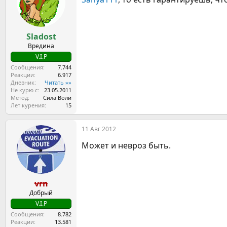
Sladost
Вредина
V.I.P
Сообщения
7.744
Реакции
6.917
Дневник
Читать »»
Не курю с
23.05.2011
Метод
Сила Воли
Лет курения
15
11 Авг 2012
Может и невроз быть.
vrn
Добрый
V.I.P
Сообщения
8.782
Реакции
13.581