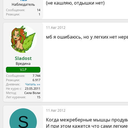
(не кашляю, отдышки нет)
а
Наблюдатель
Сообщения
14
Реакции
1
11 Авг 2012
мб я ошибаюсь, но у легких нет не
Sladost
Вредина
V.I.P
Сообщения
7.744
Реакции
6.917
Дневник
Читать »»
Не курю с
23.05.2011
Метод
Сила Воли
Лет курения
15
11 Авг 2012
S
Когда межреберные мышцы продувае
И при этом кажется что сами легкие