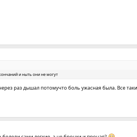
кончаний и ныть они не могут
 через раз дышал потомучто боль ужасная была. Все так
о болели сами легкие, а не бронхи и прочая?