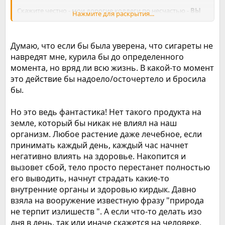
Скажите честно - мои дорогие коллеги по несчастью -
ВЫ
Нажмите для раскрытия...
БЫ КУРИЛИ?!
И конечно же я говорю свой ответ:
Скорее ДА, чем нет(((((
Думаю, что если бы была уверена, что сигареты не
ужасный мой ответ, зато честный=)) Но я стараюсь
навредят мне, курила бы до определенного
перенастраивать себя и перемывать себе мозги=)).
момента, но вряд ли всю жизнь. В какой-то момент
это действие бы надоело/осточертело и бросила
бы.
Но это ведь фантастика! Нет такого продукта на
земле, который бы никак не влиял на наш
организм. Любое растение даже лечебное, если
принимать каждый день, каждый час начнет
негативно влиять на здоровье. Накопится и
вызовет сбой, тело просто перестанет полностью
его выводить, начнут страдать какие-то
внутренние органы и здоровью кирдык. Давно
взяла на вооружение известную фразу "природа
не терпит излишеств ". А если что-то делать изо
дня в день, так или иначе скажется на человеке.