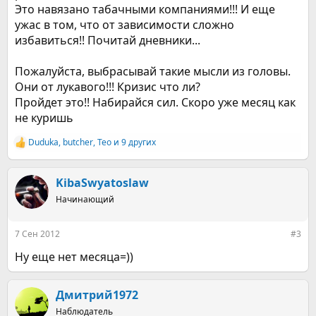
Это навязано табачными компаниями!!! И еще
ужас в том, что от зависимости сложно
избавиться!! Почитай дневники...
Пожалуйста, выбрасывай такие мысли из головы.
Они от лукавого!!! Кризис что ли?
Пройдет это!! Набирайся сил. Скоро уже месяц как
не куришь
Duduka
,
butcher
,
Teo
и 9 других
Р
е
а
к
KibaSwyatoslaw
ц
Начинающий
и
и
:
7 Сен 2012
#3
Ну еще нет месяца=))
Дмитрий1972
Наблюдатель