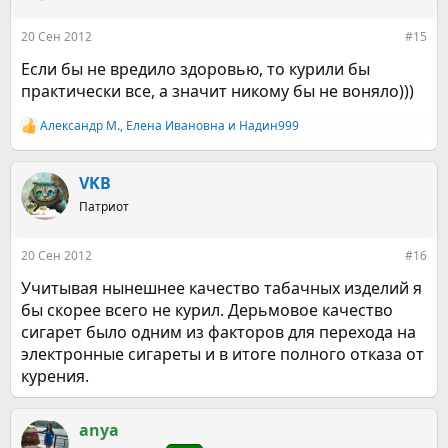
и
:
20 Сен 2012
#15
Если бы не вредило здоровью, то курили бы
практически все, а значит никому бы не воняло)))
Александр М.
,
Елена Ивановна
и
Надин999
Р
е
а
к
VKB
ц
Патриот
и
и
:
20 Сен 2012
#16
Учитывая нынешнее качество табачных изделий я
бы скорее всего не курил. Дерьмовое качество
сигарет было одним из факторов для перехода на
электронные сигареты и в итоге полного отказа от
курения.
anya