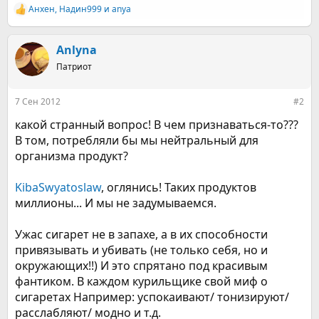
Анхен
,
Надин999
и
anya
Р
е
а
к
Anlyna
ц
Патриот
и
и
:
7 Сен 2012
#2
какой странный вопрос! В чем признаваться-то???
В том, потребляли бы мы нейтральный для
организма продукт?
KibaSwyatoslaw
, оглянись! Таких продуктов
миллионы... И мы не задумываемся.
Ужас сигарет не в запахе, а в их способности
привязывать и убивать (не только себя, но и
окружающих!!) И это спрятано под красивым
фантиком. В каждом курильщике свой миф о
сигаретах Например: успокаивают/ тонизируют/
расслабляют/ модно и т.д.