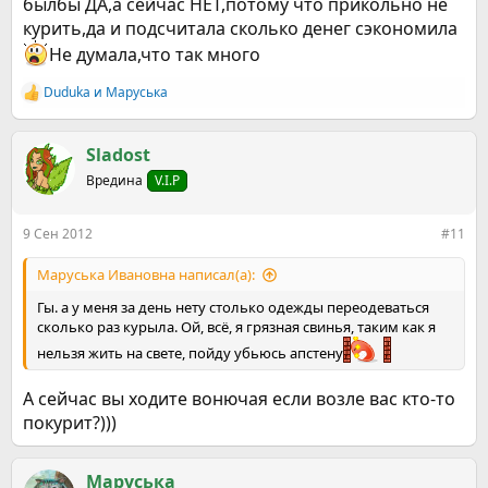
былбы ДА,а сейчас НЕТ,потому что прикольно не
ужасный мой ответ, зато честный=)) Но я стараюсь
курить,да и подсчитала сколько денег сэкономила
перенастраивать себя и перемывать себе мозги=)).
Не думала,что так много
Duduka
и
Маруська
Р
е
а
к
Sladost
ц
Вредина
V.I.P
и
и
:
9 Сен 2012
#11
Маруська Ивановна написал(а):
Гы. а у меня за день нету столько одежды переодеваться
сколько раз курыла. Ой, всё, я грязная свинья, таким как я
нельзя жить на свете, пойду убьюсь апстену
А сейчас вы ходите вонючая если возле вас кто-то
покурит?)))
Маруська