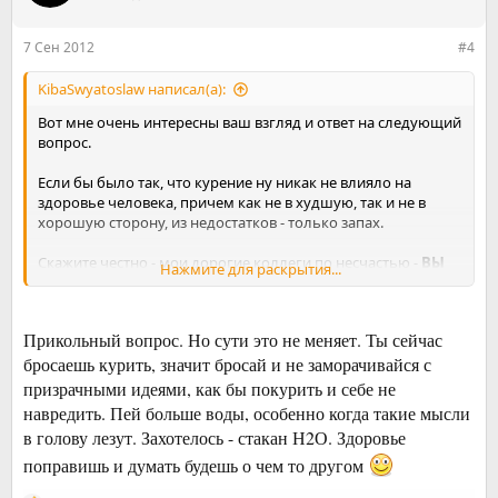
7 Сен 2012
#4
KibaSwyatoslaw написал(а):
Вот мне очень интересны ваш взгляд и ответ на следующий
вопрос.
Если бы было так, что курение ну никак не влияло на
здоровье человека, причем как не в худшую, так и не в
хорошую сторону, из недостатков - только запах.
Скажите честно - мои дорогие коллеги по несчастью -
ВЫ
Нажмите для раскрытия...
БЫ КУРИЛИ?!
И конечно же я говорю свой ответ:
Скорее ДА, чем нет(((((
Прикольный вопрос. Но сути это не меняет. Ты сейчас
ужасный мой ответ, зато честный=)) Но я стараюсь
бросаешь курить, значит бросай и не заморачивайся с
перенастраивать себя и перемывать себе мозги=)).
призрачными идеями, как бы покурить и себе не
навредить. Пей больше воды, особенно когда такие мысли
в голову лезут. Захотелось - стакан Н2О. Здоровье
поправишь и думать будешь о чем то другом