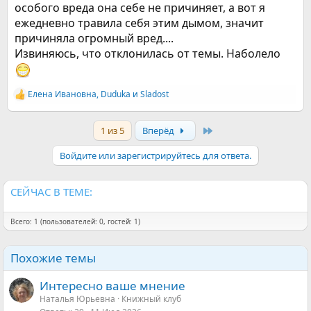
особого вреда она себе не причиняет, а вот я
ежедневно травила себя этим дымом, значит
причиняла огромный вред....
Извиняюсь, что отклонилась от темы. Наболело
Елена Ивановна
,
Duduka
и
Sladost
Р
е
а
Last
1 из 5
Вперёд
к
ц
и
Войдите или зарегистрируйтесь для ответа.
и
:
СЕЙЧАС В ТЕМЕ:
Всего: 1 (пользователей: 0, гостей: 1)
Похожие темы
Интересно ваше мнение
Наталья Юрьевна
Книжный клуб