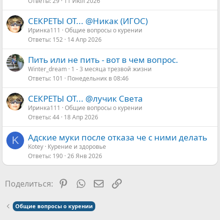
Ответы
29
11 Июл 2026
СЕКРЕТЫ ОТ... @Никак (ИГОС)
Иринка111
Общие вопросы о курении
Ответы
152
14 Апр 2026
Пить или не пить - вот в чем вопрос.
Winter_dream
1 - 3 месяца трезвой жизни
Ответы
101
Понедельник в 08:46
СЕКРЕТЫ ОТ... @лучик Света
Иринка111
Общие вопросы о курении
Ответы
44
18 Апр 2026
Адские муки после отказа че с ними делать
K
Kotey
Курение и здоровье
Ответы
190
26 Янв 2026
Pinterest
WhatsApp
Электронная почта
Ссылка
Поделиться:
Общие вопросы о курении