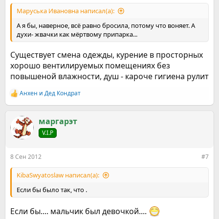
Маруська Ивановна написал(а):
А я бы, наверное, всё равно бросила, потому что воняет. А
духи- жвачки как мёртвому припарка...
Существует смена одежды, курение в просторных
хорошо вентилируемых помещениях без
повышеной влажности, душ - кароче гигиена рулит
Анхен
и
Дед Кондрат
Р
е
а
к
маргарэт
ц
V.I.P
и
и
:
8 Сен 2012
#7
KibaSwyatoslaw написал(а):
Если бы было так, что .
Если бы.... мальчик был девочкой....