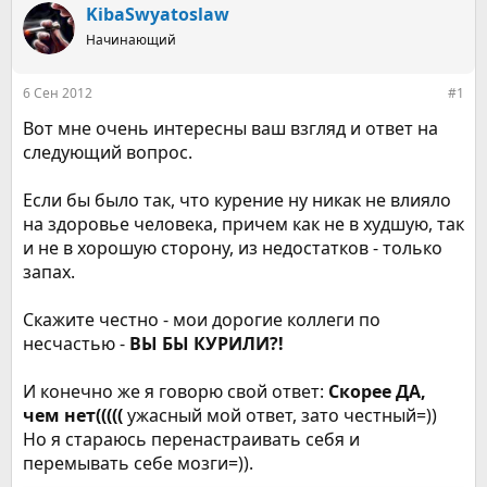
р
н
KibaSwyatoslaw
т
а
е
Начинающий
ч
м
а
ы
л
6 Сен 2012
#1
а
Вот мне очень интересны ваш взгляд и ответ на
следующий вопрос.
Если бы было так, что курение ну никак не влияло
на здоровье человека, причем как не в худшую, так
и не в хорошую сторону, из недостатков - только
запах.
Скажите честно - мои дорогие коллеги по
несчастью -
ВЫ БЫ КУРИЛИ?!
И конечно же я говорю свой ответ:
Скорее ДА,
чем нет(((((
ужасный мой ответ, зато честный=))
Но я стараюсь перенастраивать себя и
перемывать себе мозги=)).