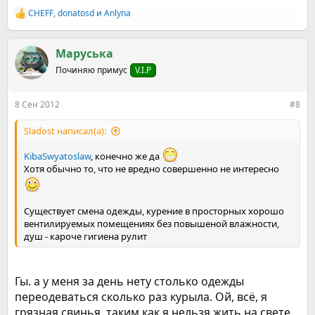
CHEFF
,
donatosd
и
Anlyna
Р
е
а
к
Маруська
ц
Починяю примус
V.I.P
и
и
:
8 Сен 2012
#8
Sladost написал(а):
KibaSwyatoslaw
, конечно же да
Хотя обычно то, что не вредно совершенно не интересно
Существует смена одежды, курение в просторных хорошо
вентилируемых помещениях без повышеной влажности,
душ - кароче гигиена рулит
Гы. а у меня за день нету столько одежды
переодеваться сколько раз курыла. Ой, всё, я
грязная свинья, таким как я нельзя жить на свете,