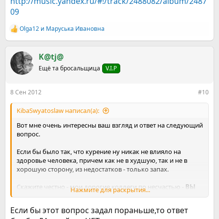
http://music.yandex.ru/#!/track/2488082/album/2487
ужасный мой ответ, зато честный=)) Но я стараюсь
перенастраивать себя и перемывать себе мозги=)).
09
Olga12
и
Маруська Ивановна
Р
е
а
к
K@tj@
ц
Ещё та бросальщица
V.I.P
и
и
:
8 Сен 2012
#10
KibaSwyatoslaw написал(а):
Вот мне очень интересны ваш взгляд и ответ на следующий
вопрос.
Если бы было так, что курение ну никак не влияло на
здоровье человека, причем как не в худшую, так и не в
хорошую сторону, из недостатков - только запах.
Скажите честно - мои дорогие коллеги по несчастью -
ВЫ
Нажмите для раскрытия...
БЫ КУРИЛИ?!
Если бы этот вопрос задал пораньше,то ответ
И конечно же я говорю свой ответ:
Скорее ДА, чем нет(((((