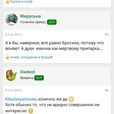
Suzana
и
sandy
Р
е
а
к
Маруська
ц
Починяю примус
V.I.P
и
и
:
8 Сен 2012
#5
А я бы, наверное, всё равно бросила, потому что
воняет. А духи- жвачки как мёртвому припарка...
Анхен
,
Алладинка
и
Ксюш@
Р
е
а
к
Sladost
ц
Вредина
V.I.P
и
и
:
8 Сен 2012
#6
KibaSwyatoslaw
, конечно же да
Хотя обычно то, что не вредно совершенно не
интересно