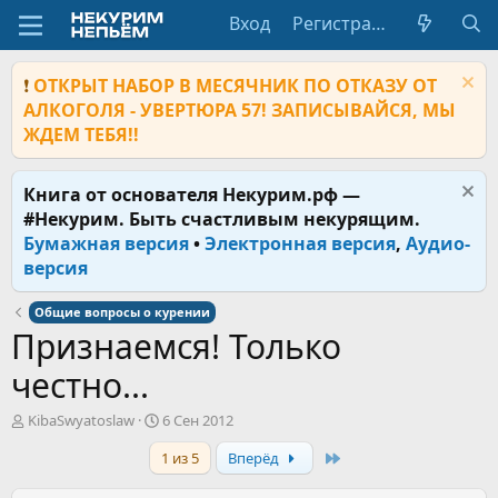
Вход
Регистрация
❗
ОТКРЫТ НАБОР В МЕСЯЧНИК ПО ОТКАЗУ ОТ
АЛКОГОЛЯ - УВЕРТЮРА 57! ЗАПИСЫВАЙСЯ, МЫ
ЖДЕМ ТЕБЯ!!
Книга от основателя Некурим.рф —
#Некурим. Быть счастливым некурящим.
Бумажная версия
•
Электронная версия
,
Аудио-
версия
Общие вопросы о курении
Признаемся! Только
честно...
А
Д
KibaSwyatoslaw
6 Сен 2012
в
а
Last
1 из 5
Вперёд
т
т
о
а