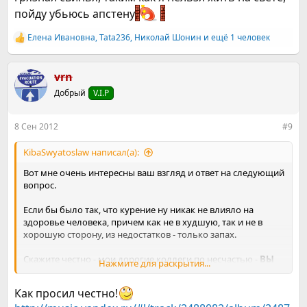
пойду убьюсь апстену
Елена Ивановна
,
Tata236
,
Николай Шонин
и ещё 1 человек
Р
е
а
к
vrn
ц
Добрый
V.I.P
и
и
:
8 Сен 2012
#9
KibaSwyatoslaw написал(а):
Вот мне очень интересны ваш взгляд и ответ на следующий
вопрос.
Если бы было так, что курение ну никак не влияло на
здоровье человека, причем как не в худшую, так и не в
хорошую сторону, из недостатков - только запах.
Скажите честно - мои дорогие коллеги по несчастью -
ВЫ
Нажмите для раскрытия...
БЫ КУРИЛИ?!
Как просил честно!
И конечно же я говорю свой ответ:
Скорее ДА, чем нет(((((