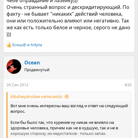
чебе оправдание и лазейку)))
Очень странный вопрос и дескридитирующий. По
факту - не бывает "никаких" действий человека,
они или положительно влияют или негативно. Так
же как есть только белое и черное, серого не дано
)))
Ксюш@
и
Anlyna
Р
е
а
к
Ocean
ц
Продвинутый
и
и
:
26 Сен 2012
#20
KibaSwyatoslaw написал(а):
Вот мне очень интересны ваш взгляд и ответ на следующий
вопрос.
Если бы было так, что курение ну никак не влияло на
здоровье человека, причем как не в худшую, так и не в
хорошую сторону, из недостатков - только запах.