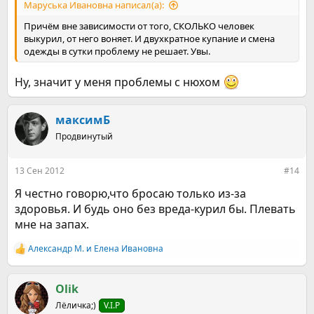
Маруська Ивановна написал(а):
Причём вне зависимости от того, СКОЛЬКО человек
выкурил, от него воняет. И двухкратное купание и смена
одежды в сутки проблему не решает. Увы.
Ну, значит у меня проблемы с нюхом
максимБ
Продвинутый
13 Сен 2012
#14
Я честно говорю,что бросаю только из-за
здоровья. И будь оно без вреда-курил бы. Плевать
мне на запах.
Александр М.
и
Елена Ивановна
Р
е
а
к
Olik
ц
Лёличка;)
V.I.P
и