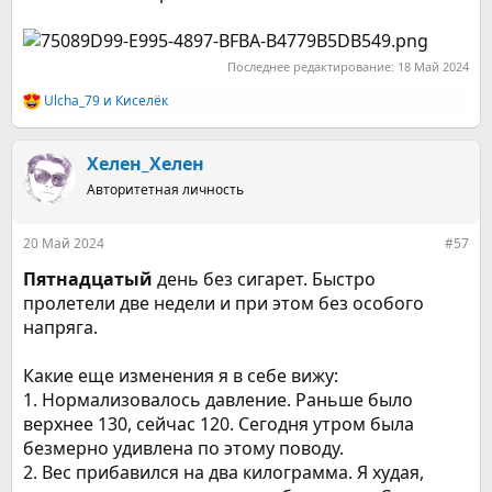
Последнее редактирование:
18 Май 2024
Ulcha_79
и
Киселёк
Р
е
а
к
Хелен_Хелен
ц
Авторитетная личность
и
и
:
20 Май 2024
#57
Пятнадцатый
день без сигарет. Быстро
пролетели две недели и при этом без особого
напряга.
Какие еще изменения я в себе вижу:
1. Нормализовалось давление. Раньше было
верхнее 130, сейчас 120. Сегодня утром была
безмерно удивлена по этому поводу.
2. Вес прибавился на два килограмма. Я худая,