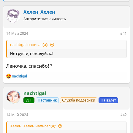
е
ч
м
а
ы
Хелен_Хелен
л
а
Авторитетная личность
14 Май 2024
#41
nachtigal написал(а):
Не грусти, пожалуйста!
Леночка, спасибо! ?
nachtigal
Р
е
а
к
nachtigal
ц
V.I.P
Наставник
Служба поддержки
На взлет
и
и
:
14 Май 2024
#42
Хелен_Хелен написал(а):