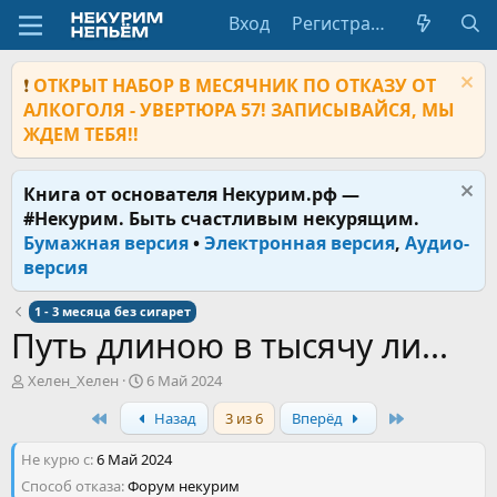
Вход
Регистрация
❗
ОТКРЫТ НАБОР В МЕСЯЧНИК ПО ОТКАЗУ ОТ
АЛКОГОЛЯ - УВЕРТЮРА 57! ЗАПИСЫВАЙСЯ, МЫ
ЖДЕМ ТЕБЯ!!
Книга от основателя Некурим.рф —
#Некурим. Быть счастливым некурящим.
Бумажная версия
•
Электронная версия
,
Аудио-
версия
1 - 3 месяца без сигарет
Путь длиною в тысячу ли...
А
Д
Хелен_Хелен
6 Май 2024
в
а
First
Last
Назад
3 из 6
Вперёд
т
т
о
а
Не курю с
р
6 Май 2024
н
т
а
Способ отказа
Форум некурим