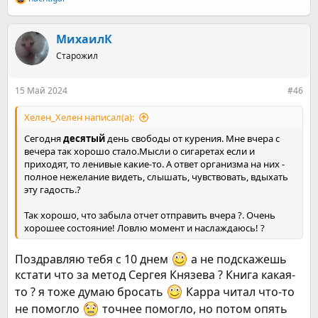
Р
е
а
к
МихаилК
ц
Старожил
и
и
:
15 Май 2024
#46
Хелен_Хелен написал(а):
Сегодня
десятый
день свободы от курения. Мне вчера с
вечера так хорошо стало.Мысли о сигаретах если и
приходят, то ленивые какие-то. А ответ организма на них -
полное нежелание видеть, слышать, чувствовать, вдыхать
эту гадость.?
Так хорошо, что забыла отчет отправить вчера ?. Очень
хорошее состояние! Ловлю момент и наслаждаюсь! ?
Поздравляю тебя с 10 днем
а не подскажешь
кстати что за метод Сергея Князева ? Книга какая-
то ? я тоже думаю бросать
Карра читал что-то
не помогло
точнее помогло, но потом опять