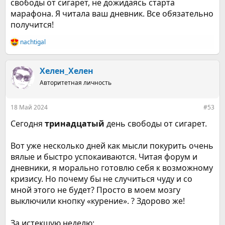
свободы от сигарет, не дожидаясь старта
марафона. Я читала ваш дневник. Все обязательно
получится!
nachtigal
Р
е
а
к
Хелен_Хелен
ц
Авторитетная личность
и
и
:
18 Май 2024
#53
Сегодня
тринадцатый
день свободы от сигарет.
Вот уже несколько дней как мысли покурить очень
вялые и быстро успокаиваются. Читая форум и
дневники, я морально готовлю себя к возможному
кризису. Но почему бы не случиться чуду и со
мной этого не будет? Просто в моем мозгу
выключили кнопку «курение». ? Здорово же!
За истекшую неделю: