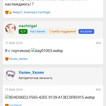
наслаждаюсь! ?
Мира7
,
Аnamag
и
nachtigal
Р
е
а
к
nachtigal
ц
V.I.P
Наставник
Служба поддержки
На взлет
и
и
:
15 Май 2024
#44
Я с тортиком)
Хелен_Хелен
Р
е
а
к
Хелен_Хелен
ц
Авторитетная личность
и
и
:
15 Май 2024
#45
nachtigal