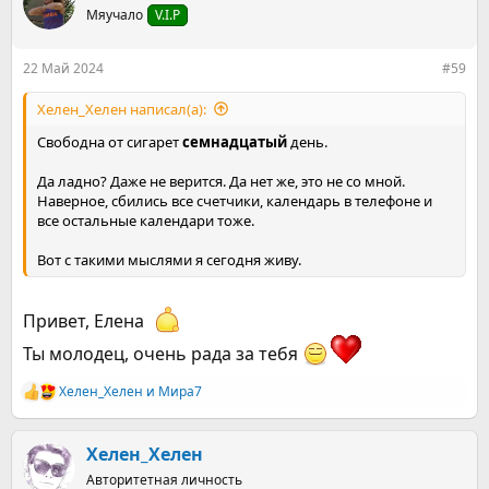
ц
Мяучало
V.I.P
и
и
:
22 Май 2024
#59
Хелен_Хелен написал(а):
Свободна от сигарет
семнадцатый
день.
Да ладно? Даже не верится. Да нет же, это не со мной.
Наверное, сбились все счетчики, календарь в телефоне и
все остальные календари тоже.
Вот с такими мыслями я сегодня живу.
Привет, Елена
Ты молодец, очень рада за тебя
Хелен_Хелен
и
Мира7
Р
е
а
к
Хелен_Хелен
ц
Авторитетная личность
и