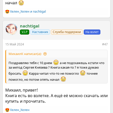
начал
Хелен_Хелен
и
nachtigal
Р
е
а
к
nachtigal
ц
V.I.P
Наставник
Служба поддержки
На взлет
и
и
:
15 Май 2024
#47
МихаилК написал(а):
Поздравляю тебя с 10 днем
а не подскажешь кстати что
за метод Сергея Князева ? Книга какая-то ? я тоже думаю
бросать
Карра читал что-то не помогло
точнее
помогло, но потом опять начал
Михаил, привет!
Книга есть во взлетке. А ещё её можно скачать или
купить и прочитать.
Хелен_Хелен
Р