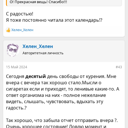
О! Прекрасная вещь! Спасибо!!!
С радостью!
Я тоже постоянно читала этот календарь!?
Хелен_Хелен
Р
е
а
к
Хелен_Хелен
ц
Авторитетная личность
и
и
:
15 Май 2024
#43
Сегодня
десятый
день свободы от курения. Мне
вчера с вечера так хорошо стало.Мысли о
сигаретах если и приходят, то ленивые какие-то. А
ответ организма на них - полное нежелание
видеть, слышать, чувствовать, вдыхать эту
гадость.?
Так хорошо, что забыла отчет отправить вчера ?.
Очень хорошее состояние! Ловлю момент и