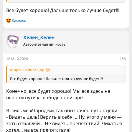
За истекшую неделю:
1. у меня исчезла слизь в горле;
Все будет хорошо! Дальше только лучше будет!!!
2. стала лучше выглядеть. Это говорят и окружающие и
сама вижу. Цвет лица стал розовее (раньше был землистый
Киселёк
Р
оттенок), тургор кожи стал лучше.
е
а
В календаре бросающего курить упоминается о рубежном
к
Хелен_Хелен
14-ом дне, когда хочется попробовать одну сигарету из
ц
любопытства. Это не мой случай. Я четко знаю: эту отраву
Авторитетная личность
и
нужно убирать из своей жизни. Скатываться обратно в
и
курение не хочу. Как и продолжать гробить свое здоровье.
:
18 Май 2024
#56
Его бы восстановить как можно полнее. Вот задача так
задача!
Мира7 написал(а):
Надеюсь, у меня все получится.
Все будет хорошо! Дальше только лучше будет!!!
Все таки приходят же мысли, что сейчас хорошо бы
покурить. И я хочу получить удовольствие от этого. Хотя
Конечно, все будет хорошо! Мы все здесь на
объективно понимаю, что получу только вонь,
верном пути к свободе от сигарет.
обожженные слизистые, снова замусоренный организм,
разочарование и стресс. Мысли эти не агрессивные, но они
есть.
В фильме «Чародеи» так обозначен путь к цели:
- Видеть цель! Верить в себя! …Ну, этого у меня —
хоть отбавляй… Не видеть препятствий! Чихать я
хотел… на все препятствия!