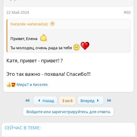
и
:
22 Май 2024
#60
Киселёк написал(а):
Привет, Елена
Ты молодец, очень рада за тебя
Катя, привет - привет! ?
Это так важно - похвала! Спасибо!!!
Мира7
и
Киселёк
Р
е
а
First
Last
Назад
3 из 6
Вперёд
к
ц
и
Войдите или зарегистрируйтесь для ответа.
и
:
СЕЙЧАС В ТЕМЕ: