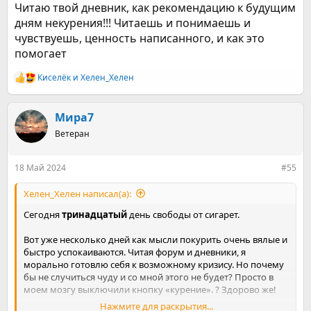
Читаю твой дневник, как рекомендацию к будущим
2. стала лучше выглядеть. Это говорят и окружающие и
дням некурения!!! Читаешь и понимаешь и
сама вижу. Цвет лица стал розовее (раньше был землистый
чувствуешь, ценность написанного, и как это
оттенок), тургор кожи стал лучше.
помогает
В календаре бросающего курить упоминается о рубежном
14-ом дне, когда хочется попробовать одну сигарету из
Киселёк
и
Хелен_Хелен
Р
любопытства. Это не мой случай. Я четко знаю: эту отраву
е
нужно убирать из своей жизни. Скатываться обратно в
а
курение не хочу. Как и продолжать гробить свое здоровье.
к
Мира7
Его бы восстановить как можно полнее. Вот задача так
ц
Ветеран
задача!
и
и
Надеюсь, у меня все получится.
:
18 Май 2024
#55
Все таки приходят же мысли, что сейчас хорошо бы
покурить. И я хочу получить удовольствие от этого. Хотя
Хелен_Хелен написал(а):
объективно понимаю, что получу только вонь,
обожженные слизистые, снова замусоренный организм,
Сегодня
тринадцатый
день свободы от сигарет.
разочарование и стресс. Мысли эти не агрессивные, но они
есть.
Вот уже несколько дней как мысли покурить очень вялые и
быстро успокаиваются. Читая форум и дневники, я
морально готовлю себя к возможному кризису. Но почему
бы не случиться чуду и со мной этого не будет? Просто в
моем мозгу выключили кнопку «курение». ? Здорово же!
Нажмите для раскрытия...