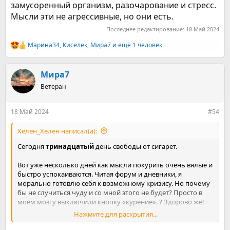
замусоренный организм, разочарование и стресс.
Мысли эти не агрессивные, но они есть.
Последнее редактирование:
18 Май 2024
Марина34
,
Киселёк
,
Мира7
и ещё 1 человек
Р
е
а
к
Мира7
ц
Ветеран
и
и
:
18 Май 2024
#54
Хелен_Хелен написал(а):
Сегодня
тринадцатый
день свободы от сигарет.
Вот уже несколько дней как мысли покурить очень вялые и
быстро успокаиваются. Читая форум и дневники, я
морально готовлю себя к возможному кризису. Но почему
бы не случиться чуду и со мной этого не будет? Просто в
моем мозгу выключили кнопку «курение». ? Здорово же!
Нажмите для раскрытия...
За истекшую неделю:
1. у меня исчезла слизь в горле;