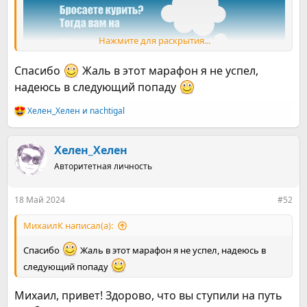
Нажмите для раскрытия...
Спасибо
Жаль в этот марафон я не успел,
надеюсь в следующий попаду
Хелен_Хелен
и
nachtigal
Р
е
#55-я Взлетная полоса бросающих
а
к
Хелен_Хелен
курить. Начало регистрации -
ц
Авторитетная личность
и
22.04.2024. Старт - 06.05.2024. Финиш
и
- 05.06.2024
:
18 Май 2024
#52
30-ТИ ДНЕВНАЯ ПРОГРАММА ПО ОТКАЗУ ОТ КУРЕНИЯ,
МихаилК написал(а):
ВЕРСИЯ 3.0 Старт программы - 06.05.2024 . Финиш
программы - 05.06.2024 УЧАСТНИКОВ: 143 Мы запускаем
Спасибо
Жаль в этот марафон я не успел, надеюсь в
бесплатные марафоны по отказу от курения с 2015 года.
следующий попаду
Вначале это было стихийное собрание, со временем в
основу марафонов легла профессиональная...
ne-kurim.ru
Михаил, привет! Здорово, что вы ступили на путь