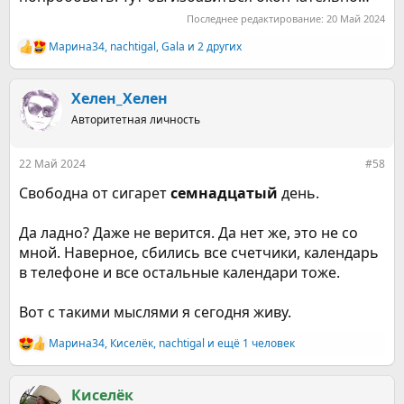
Последнее редактирование:
20 Май 2024
Марина34
,
nachtigal
,
Gala
и 2 других
Р
е
а
к
Хелен_Хелен
ц
Авторитетная личность
и
и
:
22 Май 2024
#58
Свободна от сигарет
семнадцатый
день.
Да ладно? Даже не верится. Да нет же, это не со
мной. Наверное, сбились все счетчики, календарь
в телефоне и все остальные календари тоже.
Вот с такими мыслями я сегодня живу.
Марина34
,
Киселёк
,
nachtigal
и ещё 1 человек
Р
е
а
к
Киселёк