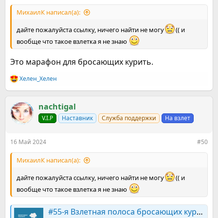
МихаилК написал(а):
дайте пожалуйста ссылку, ничего найти не могу
(( и
вообще что такое взлетка я не знаю
Это марафон для бросающих курить.
Хелен_Хелен
Р
е
а
к
nachtigal
ц
V.I.P
Наставник
Служба поддержки
На взлет
и
и
:
16 Май 2024
#50
МихаилК написал(а):
дайте пожалуйста ссылку, ничего найти не могу
(( и
вообще что такое взлетка я не знаю
#55-я Взлетная полоса бросающих курить. Начало регистрации - 22.04.2024. Старт - 06.05.2024. Финиш - 05.06.2024