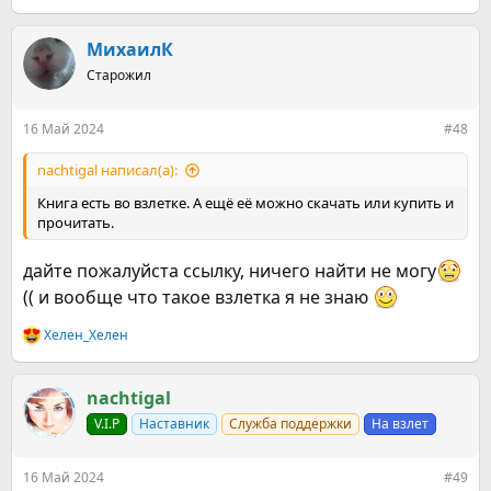
е
а
к
МихаилК
ц
Старожил
и
и
:
16 Май 2024
#48
nachtigal написал(а):
Книга есть во взлетке. А ещё её можно скачать или купить и
прочитать.
дайте пожалуйста ссылку, ничего найти не могу
(( и вообще что такое взлетка я не знаю
Хелен_Хелен
Р
е
а
к
nachtigal
ц
V.I.P
Наставник
Служба поддержки
На взлет
и
и
:
16 Май 2024
#49