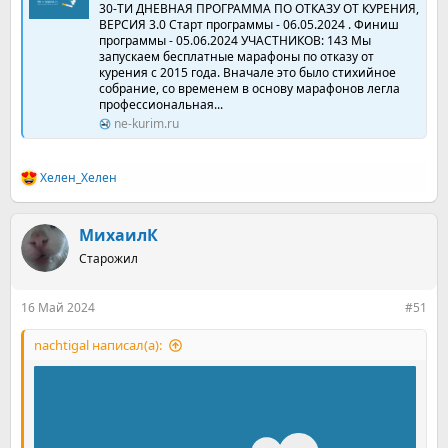
30-ТИ ДНЕВНАЯ ПРОГРАММА ПО ОТКАЗУ ОТ КУРЕНИЯ,
ВЕРСИЯ 3.0 Старт программы - 06.05.2024 . Финиш
программы - 05.06.2024 УЧАСТНИКОВ: 143 Мы
запускаем бесплатные марафоны по отказу от
курения с 2015 года. Вначале это было стихийное
собрание, со временем в основу марафонов легла
профессиональная...
ne-kurim.ru
Хелен_Хелен
Р
е
а
к
МихаилК
ц
Старожил
и
и
:
16 Май 2024
#51
nachtigal написал(а):