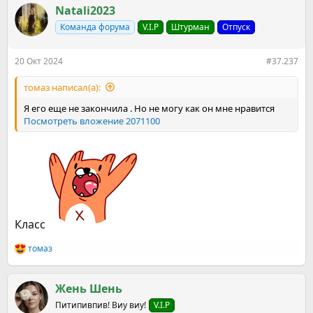
к
Natali2023
ц
Команда форума
V.I.P
Штурман
Отпуск
и
и
:
20 Окт 2024
#37.237
томаз написал(а):
Я его еще не закончила . Но не могу как он мне нравится
Посмотреть вложение 2071100
Класс
томаз
Р
е
а
к
Жень Шень
ц
Питипивпив! Виу виу!
V.I.P
и