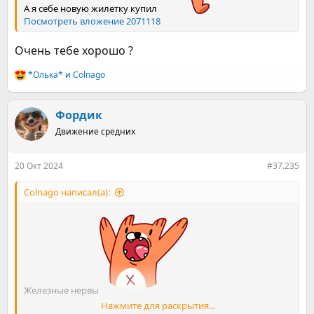
А я себе новую жилетку купил
Посмотреть вложение 2071118
Очень тебе хорошо ?
*Олька*
и
Colnago
Р
е
а
к
Фордик
ц
Движение средних
и
и
:
20 Окт 2024
#37.235
Colnago написал(а):
Железные нервы
Нажмите для раскрытия...