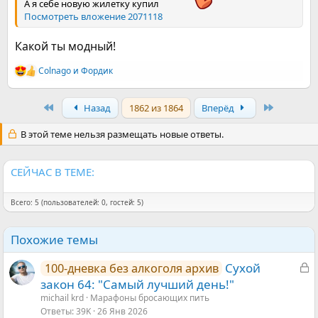
А я себе новую жилетку купил
Посмотреть вложение 2071118
Какой ты модный!
Colnago
и
Фордик
Р
е
а
First
Last
Назад
1862 из 1864
Вперёд
к
ц
и
В этой теме нельзя размещать новые ответы.
и
:
СЕЙЧАС В ТЕМЕ:
Всего: 5 (пользователей: 0, гостей: 5)
Похожие темы
З
Сухой
100-дневка без алкоголя архив
а
закон 64: "Самый лучший день!"
к
michail krd
Марафоны бросающих пить
Ответы
39K
26 Янв 2026
р