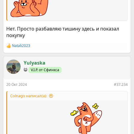
Нет. Просто разбавляю тишину здесь и показал
покупку
Natali2023
Р
е
а
к
Yulyaska
ц
😺
V.I.P. от Сфинкса
и
и
:
20 Окт 2024
#37.234
Colnago написал(а):