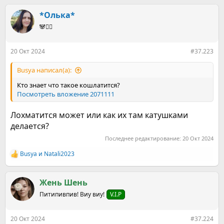
а
к
*Олька*
ц
🐼🤸‍♀️
и
и
:
20 Окт 2024
#37.223
Busya написал(а):
Кто знает что такое кошлатится?
Посмотреть вложение 2071111
Лохматится может или как их там катушками
делается?
Последнее редактирование:
20 Окт 2024
Busya
и
Natali2023
Р
е
а
к
Жень Шень
ц
Питипивпив! Виу виу!
V.I.P
и
и
:
20 Окт 2024
#37.224