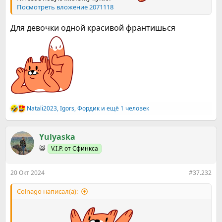
Посмотреть вложение 2071118
Для девочки одной красивой франтишься
Natali2023
,
Igors
,
Фордик
и ещё 1 человек
Р
е
а
к
Yulyaska
ц
😺
V.I.P. от Сфинкса
и
и
:
20 Окт 2024
#37.232
Colnago написал(а):