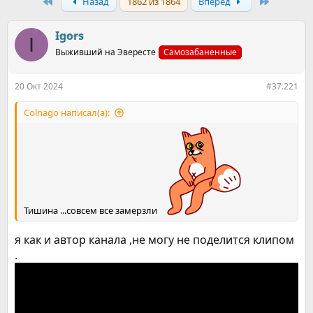
р
First
н
Last
Назад
1862 из 1864
Вперёд
т
а
е
ч
Igors
м
а
I
ы
л
Выживший на Эвересте
Самозабаненные
а
20 Окт 2024
#37.221
Colnago написал(а):
Тишина ...совсем все замерзли
я как и автор канала ,не могу не поделится клипом
.