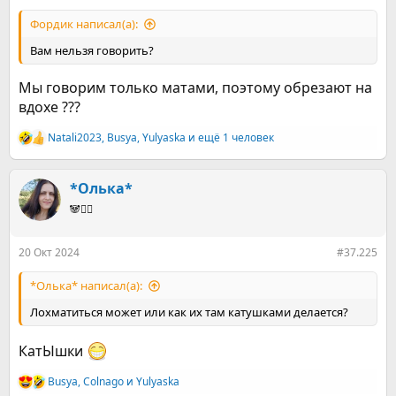
Фордик написал(а):
Вам нельзя говорить?
Мы говорим только матами, поэтому обрезают на
вдохе ???
Natali2023
,
Busya
,
Yulyaska
и ещё 1 человек
Р
е
а
к
*Олька*
ц
🐼🤸‍♀️
и
и
:
20 Окт 2024
#37.225
*Олька* написал(а):
Лохматиться может или как их там катушками делается?
КатЫшки
Busya
,
Colnago
и
Yulyaska
Р