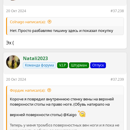
и
:
20 Окт 2024
#37.238
Colnago написал(а):
Нет. Просто разбавляю тишину здесь и показал покупку
Эх (
Natali2023
Команда форума
V.I.P
Штурман
Отпуск
20 Окт 2024
#37.239
Фордик написал(а):
Короче я повредил внутреннюю стенку вены на верхней
поверхности стопы на право ноге. (Обувь натирало на
верхней поверхности стопы) @Kaigo
Теперь у меня тромбоз поверхностных вен ноги и я пока не