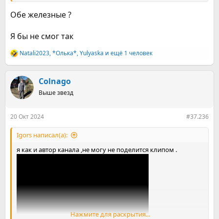
Посмотреть вложение 2071125
Обе железные ?
Я бы не смог так
Natali2023
,
*Олька*
,
Yulyaska
и ещё 1 человек
Р
е
а
к
Colnago
ц
Выше звезд
и
и
:
20 Окт 2024
#37.236
Igors написал(а):
я как и автор канала ,не могу не поделится клипом .
Нажмите для раскрытия...