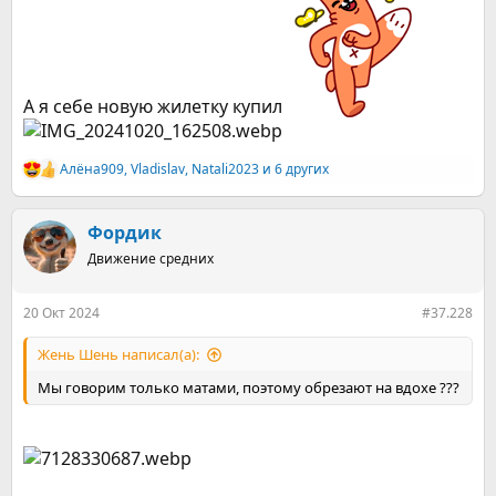
А я себе новую жилетку купил
Алёна909
,
Vladislav
,
Natali2023
и 6 других
Р
е
а
к
Фордик
ц
Движение средних
и
и
:
20 Окт 2024
#37.228
Жень Шень написал(а):
Мы говорим только матами, поэтому обрезают на вдохе ???