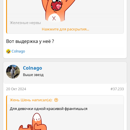
Железные нервы
Нажмите для раскрытия...
Посмотреть вложение 2071125
Вот выдержка у неё ?
Colnago
Р
е
а
к
Colnago
ц
Выше звезд
и
и
:
20 Окт 2024
#37.233
Жень Шень написал(а):
Для девочки одной красивой франтишься