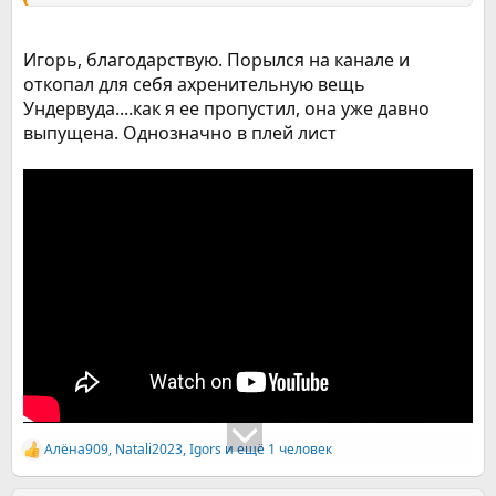
Игорь, благодарствую. Порылся на канале и
откопал для себя ахренительную вещь
Ундервуда....как я ее пропустил, она уже давно
выпущена. Однозначно в плей лист
Алёна909
,
Natali2023
,
Igors
и ещё 1 человек
Р
е
а