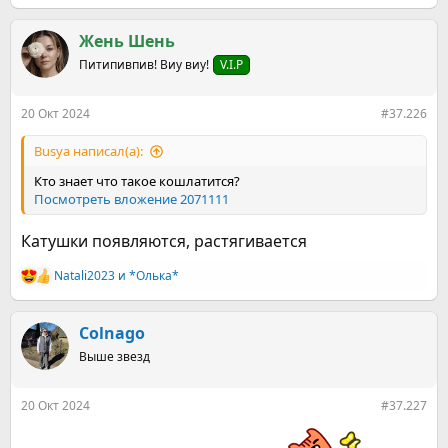
е
а
к
Жень Шень
ц
Питипивпив! Виу виу!
V.I.P
и
и
:
20 Окт 2024
#37.226
Busya написал(а):
Кто знает что такое кошлатится?
Посмотреть вложение 2071111
Катушки появляются, растягивается
Natali2023
и
*Олька*
Р
е
а
к
Colnago
ц
Выше звезд
и
и
:
20 Окт 2024
#37.227