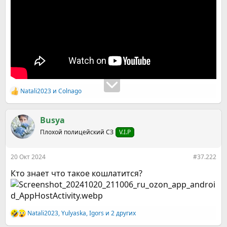
Natali2023
и
Colnago
Р
е
а
к
Busya
ц
Плохой полицейский СЗ
V.I.P
и
и
:
20 Окт 2024
#37.222
Кто знает что такое кошлатится?
Natali2023
,
Yulyaska
,
Igors
и 2 других
Р
е