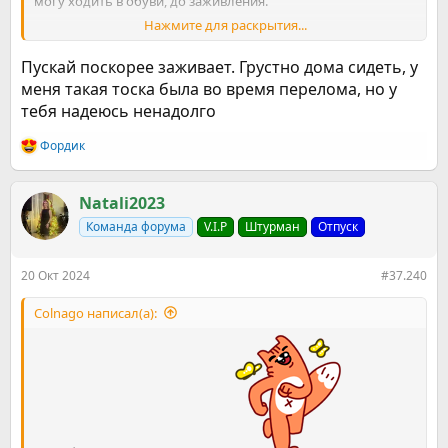
могу ходить в обуви, до заживления.
Нажмите для раскрытия...
Хотел на Бриксе пошастать и вот на тебя ?‍
. Домашний
арест
Пускай поскорее заживает. Грустно дома сидеть, у
меня такая тоска была во время перелома, но у
тебя надеюсь ненадолго
Фордик
Р
е
а
к
Natali2023
ц
Команда форума
V.I.P
Штурман
Отпуск
и
и
:
20 Окт 2024
#37.240
Colnago написал(а):