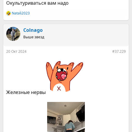
Окультуриваться вам надо
Natali2023
Р
е
а
к
Colnago
ц
Выше звезд
и
и
:
20 Окт 2024
#37.229
Железные нервы