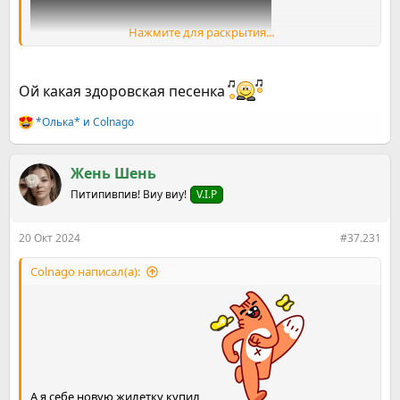
Нажмите для раскрытия...
Посмотреть вложение 2071062
Ой какая здоровская песенка
*Олька*
и
Colnago
Р
е
а
к
Жень Шень
ц
Питипивпив! Виу виу!
V.I.P
и
и
:
20 Окт 2024
#37.231
Colnago написал(а):
А я себе новую жилетку купил