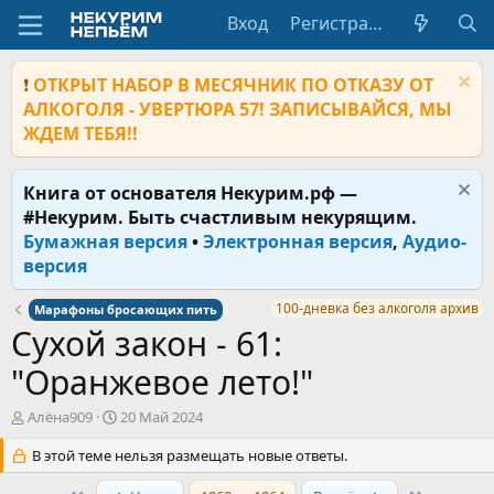
Вход
Регистрация
❗
ОТКРЫТ НАБОР В МЕСЯЧНИК ПО ОТКАЗУ ОТ
АЛКОГОЛЯ - УВЕРТЮРА 57! ЗАПИСЫВАЙСЯ, МЫ
ЖДЕМ ТЕБЯ!!
Книга от основателя Некурим.рф —
#Некурим. Быть счастливым некурящим.
Бумажная версия
•
Электронная версия
,
Аудио-
версия
100-дневка без алкоголя архив
Марафоны бросающих пить
Сухой закон - 61:
"Оранжевое лето!"
А
Д
Алёна909
20 Май 2024
в
а
т
В этой теме нельзя размещать новые ответы.
т
о
а