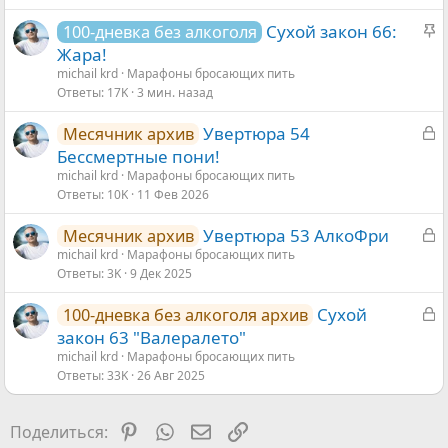
ы
З
Сухой закон 66:
100-дневка без алкоголя
т
а
Жара!
а
к
michail krd
Марафоны бросающих пить
Ответы
17K
3 мин. назад
р
е
З
Увертюра 54
Месячник архив
п
а
Бессмертные пони!
л
к
michail krd
Марафоны бросающих пить
е
Ответы
10K
11 Фев 2026
р
н
ы
о
З
Увертюра 53 АлкоФри
Месячник архив
т
а
michail krd
Марафоны бросающих пить
а
Ответы
3K
9 Дек 2025
к
р
З
Сухой
100-дневка без алкоголя архив
ы
а
закон 63 "Валералето"
т
к
michail krd
Марафоны бросающих пить
а
Ответы
33K
26 Авг 2025
р
ы
т
Pinterest
WhatsApp
Электронная почта
Ссылка
Поделиться:
а