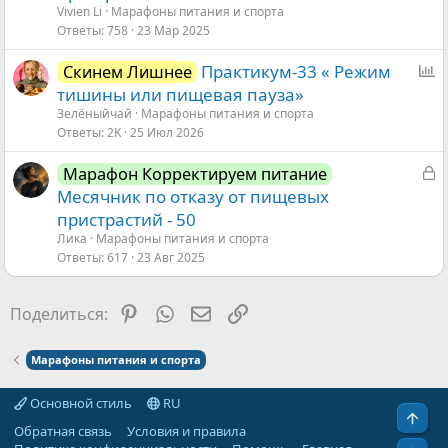
р
Vivien Li
Марафоны питания и спорта
ы
Ответы
758
23 Мар 2025
т
О
Практикум-33 « Режим
Скинем Лишнее
а
п
тишины или пищевая пауза»
р
Зелёныйчай
Марафоны питания и спорта
Ответы
2K
25 Июл 2026
о
с
З
Марафон Корректируем питание
а
Месячник по отказу от пищевых
к
пристрастий - 50
р
Ликa
Марафоны питания и спорта
ы
Ответы
617
23 Авг 2025
т
а
Pinterest
WhatsApp
Электронная почта
Ссылка
Поделиться:
Марафоны питания и спорта
Основной стиль
RU
Свер
Обратная связь
Условия и правила