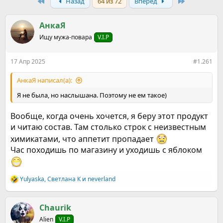
р
н
First
Last
Назад
64 из 72
Вперёд
т
а
е
ч
АнкаЯ
м
а
ы
л
Ищу мужа-повара
V.I.P
а
17 Апр 2025
#1.261
АнкаЯ написал(а):
Я не была, но наслышана. Поэтому не ем такое)
Вообще, когда очень хочется, я беру этот продукт
и читаю состав. Там столько строк с неизвестным
химикатами, что аппетит пропадает
Час походишь по магазину и уходишь с яблоком
Yulyaska
,
Светлана К
и
neverland
Р
е
а
к
Chaurik
ц
Alien
V.I.P
и