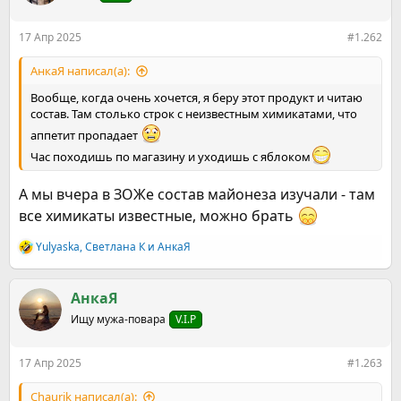
и
:
17 Апр 2025
#1.262
АнкаЯ написал(а):
Вообще, когда очень хочется, я беру этот продукт и читаю
состав. Там столько строк с неизвестным химикатами, что
аппетит пропадает
Час походишь по магазину и уходишь с яблоком
А мы вчера в ЗОЖе состав майонеза изучали - там
все химикаты известные, можно брать
Yulyaska
,
Светлана К
и
АнкаЯ
Р
е
а
к
АнкаЯ
ц
Ищу мужа-повара
V.I.P
и
и
:
17 Апр 2025
#1.263
Chaurik написал(а):