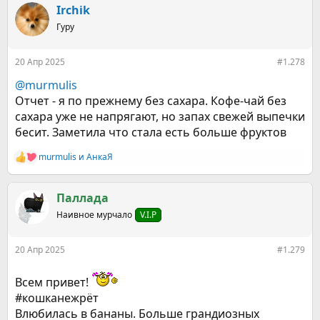
к
Irchik
ц
Гуру
и
и
:
20 Апр 2025
#1.278
@murmulis
Отчет - я по прежнему без сахара. Кофе-чай без
сахара уже не напрягают, но запах свежей выпечки
бесит. Заметила что стала есть больше фруктов
murmulis
и
АнкаЯ
Р
е
а
к
Паллада
ц
Наивное мурчало
V.I.P
и
и
:
20 Апр 2025
#1.279
Всем привет!
#кошканежрёт
Влюбилась в бананы. Больше грандиозных