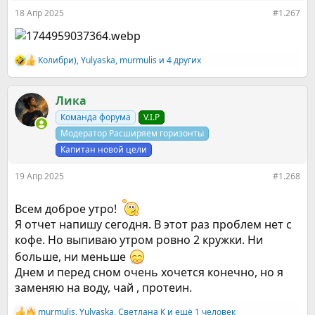
18 Апр 2025
#1.267
Колибри)
,
Yulyaska
,
murmulis
и 4 других
Р
е
а
к
Ликa
ц
Команда форума
V.I.P
и
и
Модератор Расширяем горизонты
:
Капитан новой цели
19 Апр 2025
#1.268
Всем доброе утро!
Я отчет напишу сегодня. В этот раз проблем нет с
кофе. Но выпиваю утром ровно 2 кружки. Ни
больше, ни меньше
Днем и перед сном очень хочется конечно, но я
заменяю на воду, чай , протеин.
murmulis
,
Yulyaska
,
Светлана К
и ещё 1 человек