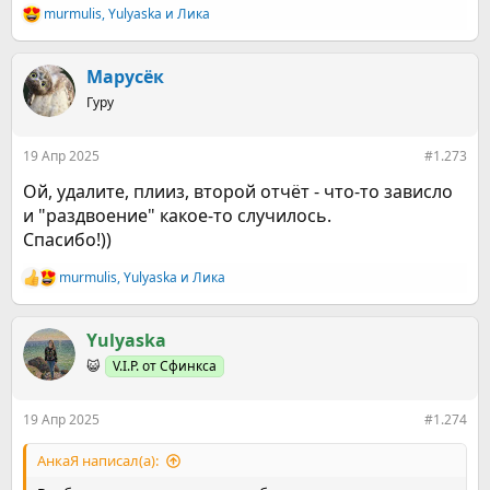
murmulis
,
Yulyaska
и
Ликa
Р
е
а
к
Марусёк
ц
Гуру
и
и
:
19 Апр 2025
#1.273
Ой, удалите, плииз, второй отчёт - что-то зависло
и "раздвоение" какое-то случилось.
Спасибо!))
murmulis
,
Yulyaska
и
Ликa
Р
е
а
к
Yulyaska
ц
😺
V.I.P. от Сфинкса
и
и
:
19 Апр 2025
#1.274
АнкаЯ написал(а):