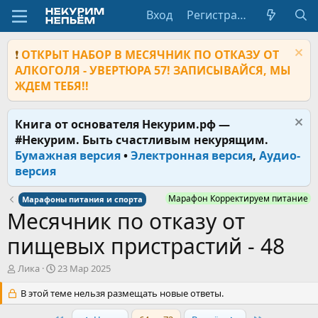
Вход
Регистрация
❗
ОТКРЫТ НАБОР В МЕСЯЧНИК ПО ОТКАЗУ ОТ
АЛКОГОЛЯ - УВЕРТЮРА 57! ЗАПИСЫВАЙСЯ, МЫ
ЖДЕМ ТЕБЯ!!
Книга от основателя Некурим.рф —
#Некурим. Быть счастливым некурящим.
Бумажная версия
•
Электронная версия
,
Аудио-
версия
Марафон Корректируем питание
Марафоны питания и спорта
Месячник по отказу от
пищевых пристрастий - 48
А
Д
Ликa
23 Мар 2025
в
а
т
В этой теме нельзя размещать новые ответы.
т
о
а