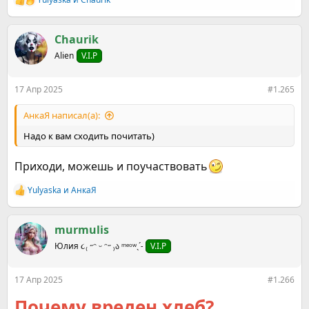
Р
е
а
к
Chaurik
ц
Alien
V.I.P
и
и
:
17 Апр 2025
#1.265
АнкаЯ написал(а):
Надо к вам сходить почитать)
Приходи, можешь и поучаствовать
Yulyaska
и
АнкаЯ
Р
е
а
к
murmulis
ц
Юлия ૮₍ ˶ᵔ ᵕ ᵔ˶ ₎ა ᵐᵉᵒʷˎˊ˗
V.I.P
и
и
:
17 Апр 2025
#1.266
Почему вреден хлеб?