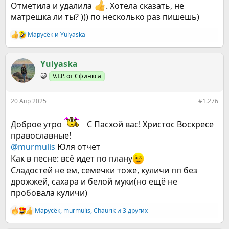
Отметила и удалила
. Хотела сказать, не
матрешка ли ты? ))) по несколько раз пишешь)
Марусёк
и
Yulyaska
Р
е
а
к
Yulyaska
ц
😺
V.I.P. от Сфинкса
и
и
:
20 Апр 2025
#1.276
Доброе утро
С Пасхой вас! Христос Воскресе
православные!
@murmulis
Юля отчет
Как в песне: всё идет по плану
Сладостей не ем, семечки тоже, куличи пп без
дрожжей, сахара и белой муки(но ещё не
пробовала куличи)
Марусёк
,
murmulis
,
Chaurik
и 3 других
Р
е