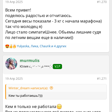
19 Апр 2025
#1.270
Всем привет!
поделюсь радостью и отчитаюсь.
Сегодня весы показали - 3 кг с начала марафона)
так что молодец я)
Лицо стало симпатиШнее. Обьемы лишние судя
по летним вещам еще в наличии))
Yulyaska
,
Ликa
,
Chaurik
и 4 других
Р
е
а
к
murmulis
ц
Юлия ૮₍ ˶ᵔ ᵕ ᵔ˶ ₎ა ᵐᵉᵒʷˎˊ˗
V.I.P
и
и
:
19 Апр 2025
#1.271
Winter_dream написал(а):
Кем ты работаешь?)))
Кем я только не работала
Вот из перечисленного всё видела, как и из чего