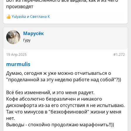
производят
Yulyaska
и
Светлана К
Р
е
а
к
Марусёк
ц
Гуру
и
и
:
19 Апр 2025
#1.272
murmulis
Думаю, сегодня ж уже можно отчитываться о
"проделанной за эту неделю работе над собой"?))
Всё без изменений, и это меня радует.
Кофе абсолютно безразличен и никакого
дискомфорта из-за его отсутствия я не испытываю.
Так что минусов в "безкофеиновой" жизни у меня
нет.
Выводы - спокойно продолжаю марафонить!!))