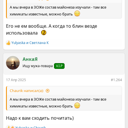
А мы вчера в ЗОЖе состав майонеза изучали - там все
химикаты известные, можно брать
Его не ем вообще. А когда то блин везде
использовала
Yulyaska
и
Светлана К
Р
е
а
к
АнкаЯ
ц
Ищу мужа-повара
V.I.P
и
и
:
17 Апр 2025
#1.264
Chaurik написал(а):
А мы вчера в ЗОЖе состав майонеза изучали - там все
химикаты известные, можно брать
Надо к вам сходить почитать)
Yulyaska
и
Chaurik