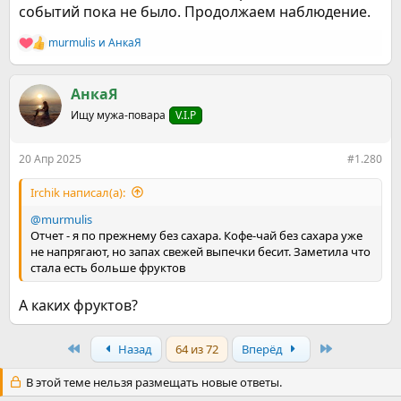
событий пока не было. Продолжаем наблюдение.
murmulis
и
АнкаЯ
Р
е
а
к
АнкаЯ
ц
Ищу мужа-повара
V.I.P
и
и
:
20 Апр 2025
#1.280
Irchik написал(а):
@murmulis
Отчет - я по прежнему без сахара. Кофе-чай без сахара уже
не напрягают, но запах свежей выпечки бесит. Заметила что
стала есть больше фруктов
А каких фруктов?
First
Last
Назад
64 из 72
Вперёд
В этой теме нельзя размещать новые ответы.