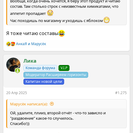
Вообще, когда очень хочется, я беру этот продукт и читаю
состав. Там столько строк с неизвестным химикатами, что
аппетит пропадает
Час походишь по магазину и уходишь с яблоком
Я тоже читаю составы
АнкаЯ
и
Марусёк
Р
е
а
к
Ликa
ц
Команда форума
V.I.P
и
и
Модератор Расширяем горизонты
:
Капитан новой цели
20 Апр 2025
#1.275
Марусёк написал(а):
Ой, удалите, плииз, второй отчёт - что-то зависло и
"раздвоение" какое-то случилось.
Спасибо!))