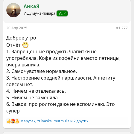
а
к
АнкаЯ
ц
Ищу мужа-повара
V.I.P
и
и
:
20 Апр 2025
#1.277
Доброе утро
Отчёт
1. Запрещённые продукты/напитки не
употребляла. Кофе из кофейни вместо пятницы,
вчера выпила.
2. Самочувствие нормальное.
3. Настроение средней паршивости. Аппетиту
совсем нет.
4. Ничем не отвлекалась.
5. Ничем не заменяла.
6. Вывод: про ролтон даже не вспоминаю. Это
супер
Марусёк
,
Yulyaska
,
murmulis
и 2 других
Р
е
а