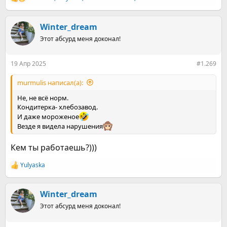
Р
е
а
к
Winter_dream
ц
Этот абсурд меня доконал!
и
и
:
19 Апр 2025
#1.269
murmulis написал(а):
Не, не всё норм.
Кондитерка- хлебозавод.
И даже мороженое
Везде я видела нарушения
Кем ты работаешь?)))
Yulyaska
Р
е
а
к
Winter_dream
ц
Этот абсурд меня доконал!
и
и
: