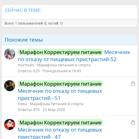
СЕЙЧАС В ТЕМЕ:
Всего: 1 (пользователей: 0, гостей: 1)
Похожие темы
Месячник
Марафон Корректируем питание
по отказу от пищевых пристрастий-52
murmulis
Марафоны питания и спорта
Ответы
629
Понедельник в 16:45
З
Марафон Корректируем питание
а
Месячник по отказу от пищевых
к
пристрастий - 51
р
Ликa
Марафоны питания и спорта
ы
Ответы
870
23 Мар 2026
т
З
Марафон Корректируем питание
а
а
Месячник по отказу от пищевых
к
пристрастий - 47