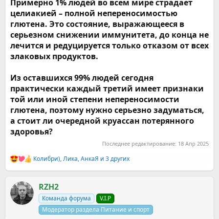
Примерно 1% людей во всем мире страдает
целиакией – полной непереносимостью
глютена. Это состояние, выражающееся в
серьезном снижении иммунитета, до конца не
лечится и редуцируется только отказом от всех
злаковых продуктов.
Из оставшихся 99% людей сегодня
практически каждый третий имеет признаки
той или иной степени непереносимости
глютена, поэтому нужно серьезно задуматься,
а стоит ли очередной круассан потерянного
здоровья?
Последнее редактирование:
18 Апр 2025
Колибри)
,
Ликa
,
АнкаЯ
и 3 других
Р
е
а
к
RZH2
ц
Команда форума
V.I.P
и
и
Модератор раздела Питание и спорт
: